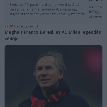
Szekeres Pál paralimpiai bajnok veszi át Orbán
A Nemzetköz
Balázs parlamenti mandátumát, miután egy
felfüggeszt
súlyos autóbaleset kerekesszékbe kényszerítette.
óta érvénybe
SPORT
2026. július 31.
Meghalt Franco Baresi, az AC Milan legendás
védője