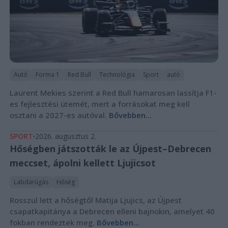
Autó
Forma 1
Red Bull
Technológia
Sport
autó
Laurent Mekies szerint a Red Bull hamarosan lassítja F1-
es fejlesztési ütemét, mert a forrásokat meg kell
osztani a 2027-es autóval.
Bővebben...
SPORT
2026. augusztus 2.
Hőségben játszották le az Újpest–Debrecen
meccset, ápolni kellett Ljujicsot
Labdarúgás
Hőség
Rosszul lett a hőségtől Matija Ljujics, az Újpest
csapatkapitánya a Debrecen elleni bajnokin, amelyet 40
fokban rendeztek meg.
Bővebben...