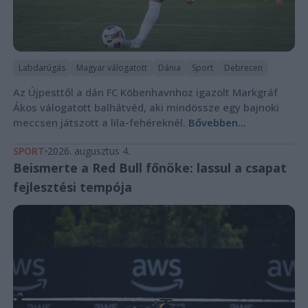
Labdarúgás
Magyar válogatott
Dánia
Sport
Debrecen
Az Újpesttől a dán FC Köbenhavnhoz igazolt Markgráf
Ákos válogatott balhátvéd, aki mindössze egy bajnoki
meccsen játszott a lila-fehéreknél.
Bővebben...
SPORT
2026. augusztus 4.
Beismerte a Red Bull főnöke: lassul a csapat
fejlesztési tempója