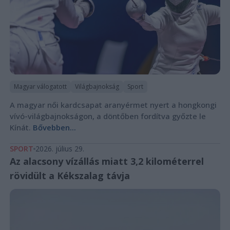
Magyar válogatott
Világbajnokság
Sport
A magyar női kardcsapat aranyérmet nyert a hongkongi
vívó-világbajnokságon, a döntőben fordítva győzte le
Kínát.
Bővebben...
SPORT
2026. július 29.
Az alacsony vízállás miatt 3,2 kilométerrel
rövidült a Kékszalag távja