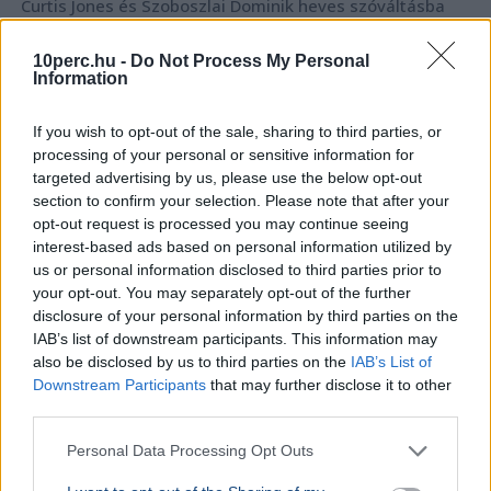
Curtis Jones és Szoboszlai Dominik heves szóváltásba
keveredett a Liverpool felkészülési meccse után, a vita a
csapatkapitányi karszalag körül alakult ki.
Bővebben...
10perc.hu -
Do Not Process My Personal
Information
SPORT
2026. július 31.
Visszatért a Ferencvároshoz a 88-szoros
If you wish to opt-out of the sale, sharing to third parties, or
válogatott Nagy Ádám
processing of your personal or sensitive information for
targeted advertising by us, please use the below opt-out
section to confirm your selection. Please note that after your
opt-out request is processed you may continue seeing
interest-based ads based on personal information utilized by
us or personal information disclosed to third parties prior to
your opt-out. You may separately opt-out of the further
disclosure of your personal information by third parties on the
IAB’s list of downstream participants. This information may
also be disclosed by us to third parties on the
IAB’s List of
Downstream Participants
that may further disclose it to other
third parties.
Personal Data Processing Opt Outs
Magyarország
Labdarúgás
Sport
FTC