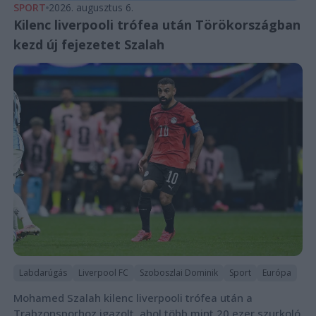
SPORT
2026. augusztus 6.
Kilenc liverpooli trófea után Törökországban
kezd új fejezetet Szalah
Labdarúgás
Liverpool FC
Szoboszlai Dominik
Sport
Európa
Mohamed Szalah kilenc liverpooli trófea után a
Trabzonsporhoz igazolt, ahol több mint 20 ezer szurkoló