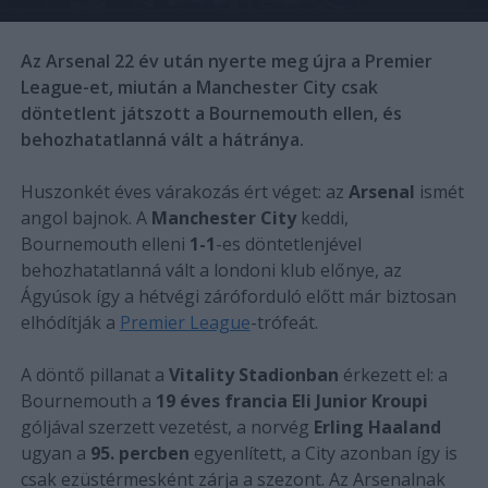
Az Arsenal 22 év után nyerte meg újra a Premier
League-et, miután a Manchester City csak
döntetlent játszott a Bournemouth ellen, és
behozhatatlanná vált a hátránya.
Huszonkét éves várakozás ért véget: az
Arsenal
ismét
angol bajnok. A
Manchester City
keddi,
Bournemouth elleni
1-1
-es döntetlenjével
behozhatatlanná vált a londoni klub előnye, az
Ágyúsok így a hétvégi záróforduló előtt már biztosan
elhódítják a
Premier League
-trófeát.
A döntő pillanat a
Vitality Stadionban
érkezett el: a
Bournemouth a
19 éves francia Eli Junior Kroupi
góljával szerzett vezetést, a norvég
Erling Haaland
ugyan a
95. percben
egyenlített, a City azonban így is
csak ezüstérmesként zárja a szezont. Az Arsenalnak