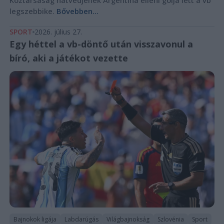
Köztársaság hátvédjének Argentína elleni gólja lett a vb
legszebbike.
Bővebben...
SPORT
2026. július 27.
Egy héttel a vb-döntő után visszavonul a
bíró, aki a játékot vezette
Bajnokok ligája
Labdarúgás
Világbajnokság
Szlovénia
Sport