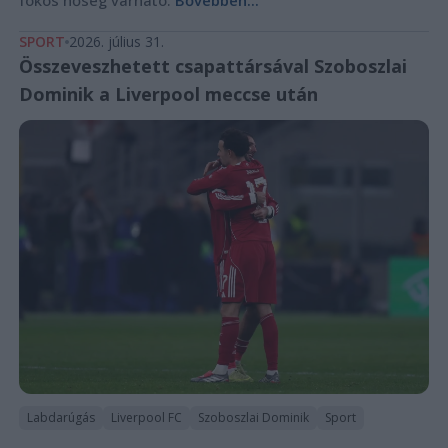
fokos hőség várható.
Bővebben...
SPORT
2026. július 31.
Összeveszhetett csapattársával Szoboszlai
Dominik a Liverpool meccse után
Labdarúgás
Liverpool FC
Szoboszlai Dominik
Sport