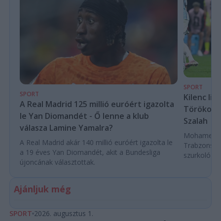
SPORT
SPORT
Kilenc liv
A Real Madrid 125 millió euróért igazolta
Törökorsz
le Yan Diomandét - Ő lenne a klub
Szalah
válasza Lamine Yamalra?
Mohamed Sza
A Real Madrid akár 140 millió euróért igazolta le
Trabzonspor
a 19 éves Yan Diomandét, akit a Bundesliga
szurkoló ün
újoncának választottak.
Ajánljuk még
SPORT
2026. augusztus 1.