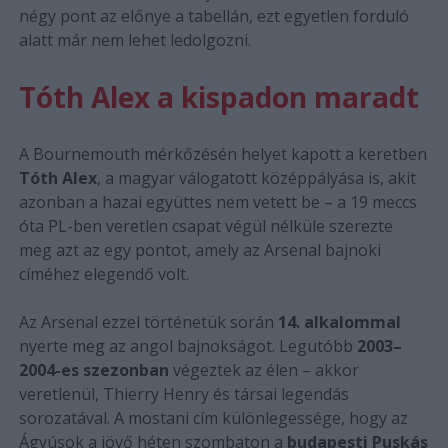
négy pont az előnye a tabellán, ezt egyetlen forduló
alatt már nem lehet ledolgozni.
Tóth Alex a kispadon maradt
A Bournemouth mérkőzésén helyet kapott a keretben
Tóth Alex
, a magyar válogatott középpályása is, akit
azonban a hazai együttes nem vetett be – a 19 meccs
óta PL-ben veretlen csapat végül nélküle szerezte
meg azt az egy pontot, amely az Arsenal bajnoki
címéhez elegendő volt.
Az Arsenal ezzel történetük során
14. alkalommal
nyerte meg az angol bajnokságot. Legutóbb
2003–
2004-es szezonban
végeztek az élen – akkor
veretlenül, Thierry Henry és társai legendás
sorozatával. A mostani cím különlegessége, hogy az
Ágyúsok a jövő héten szombaton a
budapesti Puskás