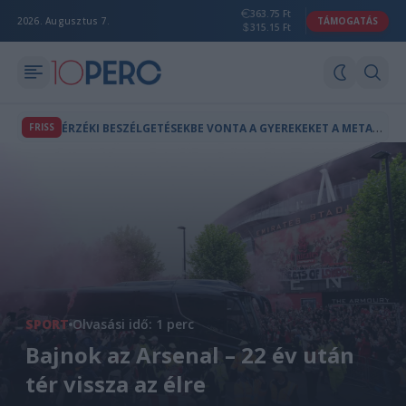
363.75 Ft
2026. Augusztus 7.
TÁMOGATÁS
315.15 Ft
É
RZÉKI BESZÉLGETÉSEKBE VONTA A GYEREKEKET A META CHATBOTJA - 567 MILLIÓ DOLLÁROS BÍRSÁGOT KAP
FRISS
SPORT
Olvasási idő: 1 perc
Bajnok az Arsenal – 22 év után
tér vissza az élre