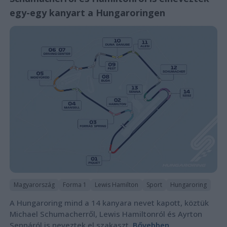
egy-egy kanyart a Hungaroringen
Magyarország
Forma 1
Lewis Hamilton
Sport
Hungaroring
A Hungaroring mind a 14 kanyara nevet kapott, köztük
Michael Schumacherről, Lewis Hamiltonról és Ayrton
Sennáról is neveztek el szakaszt.
Bővebben...