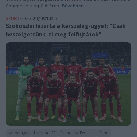
ünnepelte a repülőtéren.
Bővebben...
SPORT
2026. augusztus 5.
Szoboszlai lezárta a karszalag-ügyet: "Csak
beszélgettünk, ti meg felfújtátok"
Labdarúgás
Liverpool FC
Szoboszlai Dominik
Sport