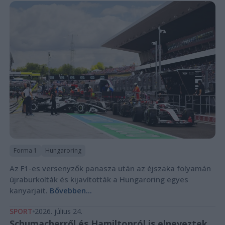
Forma 1
Hungaroring
Az F1-es versenyzők panasza után az éjszaka folyamán
újraburkolták és kijavították a Hungaroring egyes
kanyarjait.
Bővebben...
SPORT
2026. július 24.
Schumacherről és Hamiltonról is elneveztek