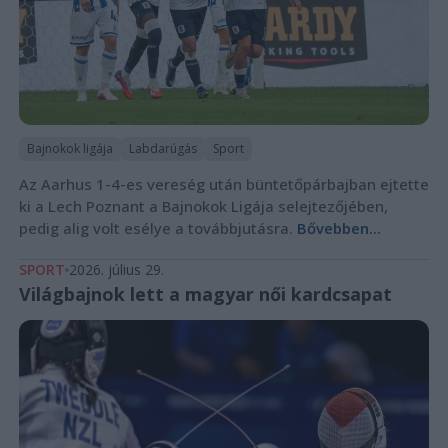
Bajnokok ligája
Labdarúgás
Sport
Az Aarhus 1-4-es vereség után büntetőpárbajban ejtette
ki a Lech Poznant a Bajnokok Ligája selejtezőjében,
pedig alig volt esélye a továbbjutásra.
Bővebben...
SPORT
2026. július 29.
Világbajnok lett a magyar női kardcsapat