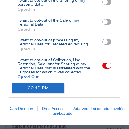
I want to opt-out of the Sharing of my
A 88-szoros válogatott Nagy Ádám az olasz Speziától
personal data.
igazolt a Ferencvároshoz, ahol egykor az akadémia tagja
Opted In
is volt.
Bővebben...
I want to opt-out of the Sale of my
Personal Data.
Opted In
Olimpia
I want to opt-out of processing my
Personal Data for Targeted Advertising.
Opted In
I want to opt-out of Collection, Use,
Retention, Sale, and/or Sharing of my
Personal Data that Is Unrelated with the
Purposes for which it was collected.
Opted Out
CONFIRM
BELFÖLD
Data Deletion
Data Access
Adatvédelmi és adatkezelési
Öngyilkos gondolatoktól a parlamentig:
tájékoztató
SPORT
Szekeres Pál veszi át Orbán Balázs
Visszaté
parlamenti mandátumát
versenyek