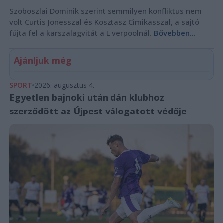
Szoboszlai Dominik szerint semmilyen konfliktus nem
volt Curtis Jonesszal és Kosztasz Cimikasszal, a sajtó
fújta fel a karszalagvitát a Liverpoolnál.
Bővebben...
Ajánljuk még
SPORT
2026. augusztus 4.
Egyetlen bajnoki után dán klubhoz
szerződött az Újpest válogatott védője