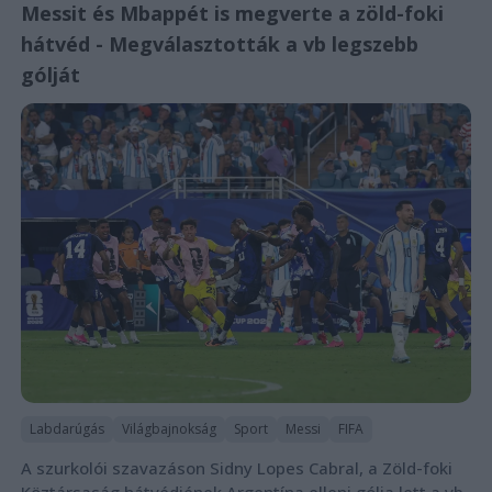
Messit és Mbappét is megverte a zöld-foki
hátvéd - Megválasztották a vb legszebb
gólját
Labdarúgás
Világbajnokság
Sport
Messi
FIFA
A szurkolói szavazáson Sidny Lopes Cabral, a Zöld-foki