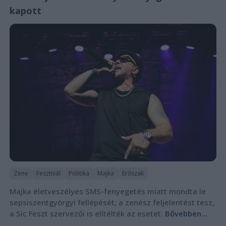
kapott
Zene
Fesztivál
Politika
Majka
Erőszak
Majka életveszélyes SMS-fenyegetés miatt mondta le
sepsiszentgyörgyi fellépését, a zenész feljelentést tesz,
a Sic Feszt szervezői is elítélték az esetet.
Bővebben...