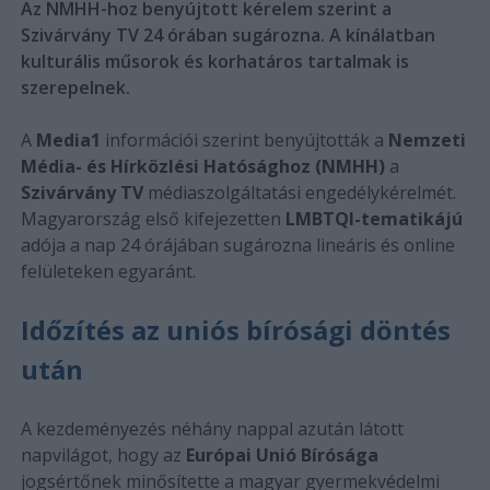
Az NMHH-hoz benyújtott kérelem szerint a
Szivárvány TV 24 órában sugározna. A kínálatban
kulturális műsorok és korhatáros tartalmak is
szerepelnek.
A
Media1
információi szerint benyújtották a
Nemzeti
Média- és Hírközlési Hatósághoz (NMHH)
a
Szivárvány TV
médiaszolgáltatási engedélykérelmét.
Magyarország első kifejezetten
LMBTQI-tematikájú
adója a nap 24 órájában sugározna lineáris és online
felületeken egyaránt.
Időzítés az uniós bírósági döntés
után
A kezdeményezés néhány nappal azután látott
napvilágot, hogy az
Európai Unió Bírósága
jogsértőnek minősítette a magyar gyermekvédelmi