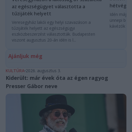
hétvégér
az egészségügyet választotta a
tűzijáték helyett
Idén május
ünnepi bolt
Veresegyház lakói egy helyi szavazáson a
kávézók és 
tűzijáték helyett az egészségügyi
eszközbeszerzést választották. Budapesten
viszont augusztus 20-án idén is l...
Ajánljuk még
KULTÚRA
2026. augusztus 3.
Kiderült: már évek óta az égen ragyog
Presser Gábor neve