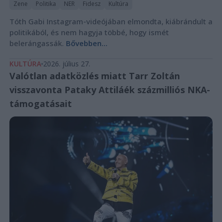
Zene
Politika
NER
Fidesz
Kultúra
Tóth Gabi Instagram-videójában elmondta, kiábrándult a
politikából, és nem hagyja többé, hogy ismét
belerángassák.
Bővebben...
KULTÚRA
2026. július 27.
Valótlan adatközlés miatt Tarr Zoltán
visszavonta Pataky Attiláék százmilliós NKA-
támogatásait