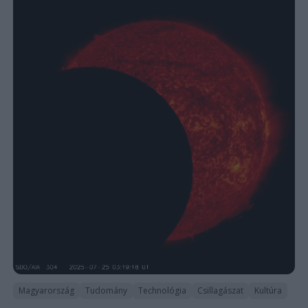
Magyarország
Tudomány
Technológia
Csillagászat
Kultúra