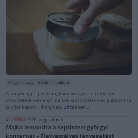
Magyarország
Balaton
Kultúra
A fonyódligeti pisztrángkonzerv nyerte az idei év
strandétele versenyt, de sós kürtőskalács és gubacsinta
is díjat kapott Tihanyban.
Bővebben...
KULTÚRA
2026. augusztus 5.
Majka lemondta a sepsiszentgyörgyi
koncertjét - Életveszélyes fenyegetést