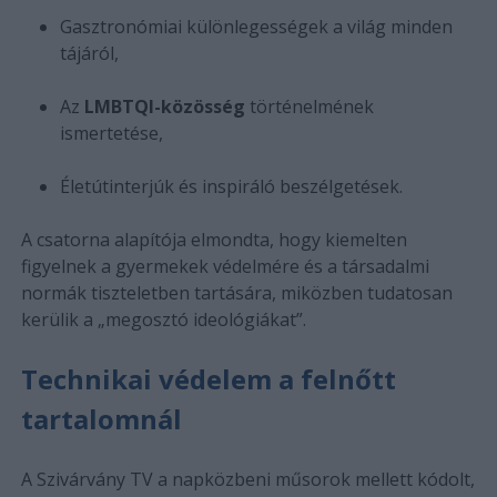
Gasztronómiai különlegességek a világ minden
tájáról,
Az
LMBTQI-közösség
történelmének
ismertetése,
Életútinterjúk és inspiráló beszélgetések.
A csatorna alapítója elmondta, hogy kiemelten
figyelnek a gyermekek védelmére és a társadalmi
normák tiszteletben tartására, miközben tudatosan
kerülik a „megosztó ideológiákat”.
Technikai védelem a felnőtt
tartalomnál
A Szivárvány TV a napközbeni műsorok mellett kódolt,