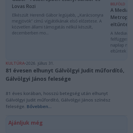
BELFÖLD
Lovas Rozi
A Mediaw
Elkészült Herendi Gábor legújabb, „Karácsonyra
Metropol 
megjövök” című vígjátékának első előzetese. A
eltűntek 
közvetlen állami támogatás nélkül készült,
decemberben mo...
A Mediawork
felfüggeszt
napilap nyo
eltűntek töb
KULTÚRA
2026. július 31.
81 évesen elhunyt Gálvölgyi Judit műfordító,
Gálvölgyi János felesége
81 éves korában, hosszú betegség után elhunyt
Gálvölgyi Judit műfordító, Gálvölgyi János színész
felesége.
Bővebben...
Ajánljuk még