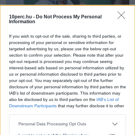
10perc.hu -
Do Not Process My Personal
Information
If you wish to opt-out of the sale, sharing to third parties, or
processing of your personal or sensitive information for
targeted advertising by us, please use the below opt-out
Zene
Tudomány
Űrkutatás
Csillagászat
Kultúra
section to confirm your selection. Please note that after your
Kiss László csillagász vette észre, hogy egy 2013-ban
opt-out request is processed you may continue seeing
felfedezett kisbolygó Presser Gábor zeneszerző nevét
interest-based ads based on personal information utilized by
viseli az égen.
Bővebben...
us or personal information disclosed to third parties prior to
your opt-out. You may separately opt-out of the further
KULTÚRA
2026. augusztus 3.
disclosure of your personal information by third parties on the
Ariana Grande visszavonul a turnéja után a
IAB’s list of downstream participants. This information may
also be disclosed by us to third parties on the
IAB’s List of
kritikák miatt
Downstream Participants
that may further disclose it to other
third parties.
Personal Data Processing Opt Outs