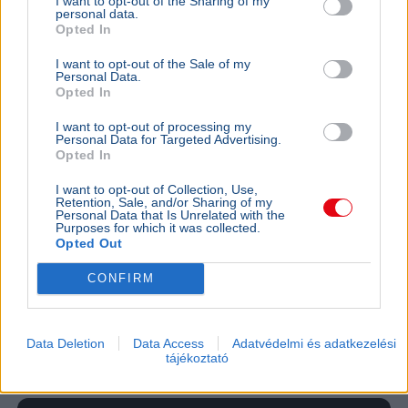
I want to opt-out of the Sharing of my
personal data.
Opted In
I want to opt-out of the Sale of my
Personal Data.
Opted In
I want to opt-out of processing my
Personal Data for Targeted Advertising.
Opted In
I want to opt-out of Collection, Use,
Zene
Egészség
Instagram
Életmód
Kultúra
Retention, Sale, and/or Sharing of my
Personal Data that Is Unrelated with the
Ariana Grande turnéja után visszavonul a
Purposes for which it was collected.
Opted Out
nyilvánosságtól, miután új dalának videóklipje nyomán a
megjelenését kritizáló hangok tovább erősödtek.
CONFIRM
Bővebben...
KULTÚRA
2026. augusztus 3.
Data Deletion
Data Access
Adatvédelmi és adatkezelési
Vörös napsarló nyugszik le szerdán este –
tájékoztató
ritkán látni ilyet