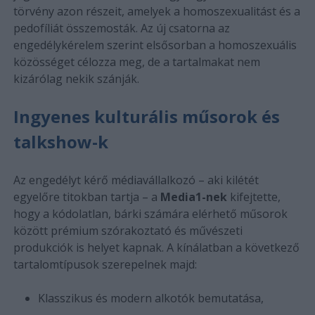
törvény azon részeit, amelyek a homoszexualitást és a
pedofíliát összemosták. Az új csatorna az
engedélykérelem szerint elsősorban a homoszexuális
közösséget célozza meg, de a tartalmakat nem
kizárólag nekik szánják.
Ingyenes kulturális műsorok és
talkshow-k
Az engedélyt kérő médiavállalkozó – aki kilétét
egyelőre titokban tartja – a
Media1-nek
kifejtette,
hogy a kódolatlan, bárki számára elérhető műsorok
között prémium szórakoztató és művészeti
produkciók is helyet kapnak. A kínálatban a következő
tartalomtípusok szerepelnek majd:
Klasszikus és modern alkotók bemutatása,