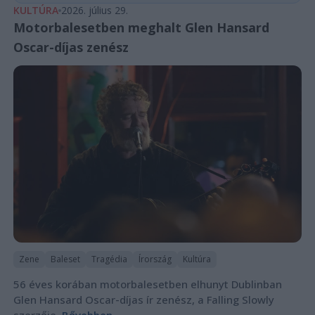
KULTÚRA
2026. július 29.
Motorbalesetben meghalt Glen Hansard
Oscar-díjas zenész
Zene
Baleset
Tragédia
Írország
Kultúra
56 éves korában motorbalesetben elhunyt Dublinban
Glen Hansard Oscar-díjas ír zenész, a Falling Slowly
szerzője.
Bővebben...