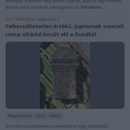
amelyek szerinte NKA-pénzt kaptak, köztük egy monori
buszozásra fordított támogatással.
Bővebben...
KULTÚRA
2026. augusztus 5.
Felbecsülhetetlen értékű, Jupiternek szentelt
római oltárkő került elő a Dunából
Magyarország
Duna
Kultúra
Az Intercisa Múzeum szakemberei egy középkori