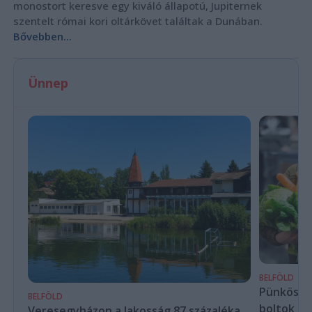
monostort keresve egy kiváló állapotú, Jupiternek
szentelt római kori oltárkövet találtak a Dunában.
Bővebben...
Ünnep
BELFÖLD
Pünkösdko
BELFÖLD
boltok – m
Veresegyházon a lakosság 87 százaléka