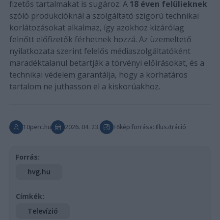
fizetős tartalmakat is sugároz. A
18 éven felülieknek
szóló produkcióknál a szolgáltató szigorú technikai
korlátozásokat alkalmaz, így azokhoz kizárólag
felnőtt előfizetők férhetnek hozzá. Az üzemeltető
nyilatkozata szerint felelős médiaszolgáltatóként
maradéktalanul betartják a törvényi előírásokat, és a
technikai védelem garantálja, hogy a korhatáros
tartalom ne juthasson el a kiskorúakhoz.
10perc.hu
2026. 04. 23.
Főkép forrása: Illusztráció
Forrás:
hvg.hu
Címkék:
Televízió