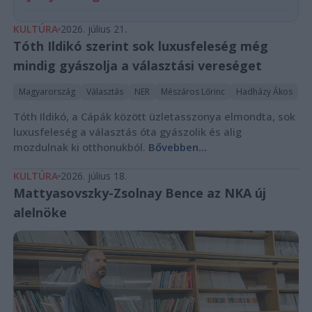
KULTÚRA
2026. július 21.
Tóth Ildikó szerint sok luxusfeleség még
mindig gyászolja a választási vereséget
Magyarország
Választás
NER
Mészáros Lőrinc
Hadházy Ákos
Tóth Ildikó, a Cápák között üzletasszonya elmondta, sok
luxusfeleség a választás óta gyászolik és alig
mozdulnak ki otthonukból.
Bővebben...
KULTÚRA
2026. július 18.
Mattyasovszky-Zsolnay Bence az NKA új
alelnöke