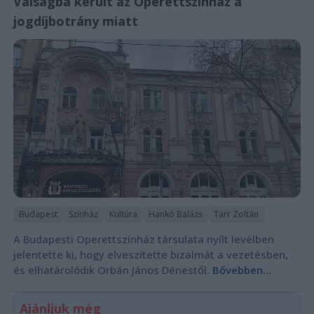
Válságba került az Operettszínház a
jogdíjbotrány miatt
Budapest
Színház
Kultúra
Hankó Balázs
Tarr Zoltán
A Budapesti Operettszínház társulata nyílt levélben
jelentette ki, hogy elveszítette bizalmát a vezetésben,
és elhatárolódik Orbán János Dénestől.
Bővebben...
Ajánljuk még