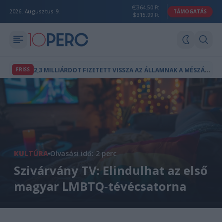
364.50 Ft
2026. Augusztus 9.
TÁMOGATÁS
315.99 Ft
2
,3 MILLIÁRDOT FIZETETT VISSZA AZ ÁLLAMNAK A MÉSZÁROS LŐRINCHEZ KÖTHETŐ MAGÁNTŐKEALAP
FRISS
KULTÚRA
Olvasási idő: 2 perc
Szivárvány TV: Elindulhat az első
magyar LMBTQ-tévécsatorna