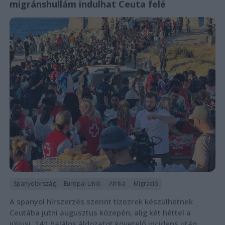
migránshullám indulhat Ceuta felé
Spanyolország
Európai Unió
Afrika
Migráció
A spanyol hírszerzés szerint tízezrek készülhetnek
Ceutába jutni augusztus közepén, alig két héttel a
júliusi, 141 halálos áldozatot követelő incidens után.