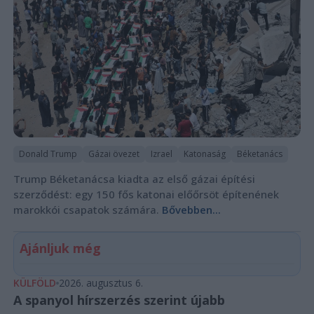
Donald Trump
Gázai övezet
Izrael
Katonaság
Béketanács
Trump Béketanácsa kiadta az első gázai építési
szerződést: egy 150 fős katonai előőrsöt építenének
marokkói csapatok számára.
Bővebben...
Ajánljuk még
KÜLFÖLD
2026. augusztus 6.
A spanyol hírszerzés szerint újabb