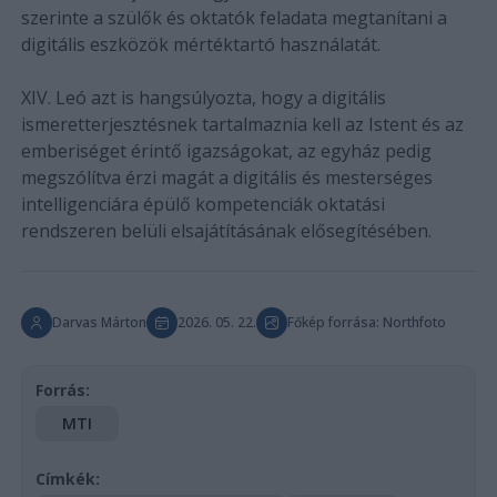
szerinte a szülők és oktatók feladata megtanítani a
digitális eszközök mértéktartó használatát.
XIV. Leó azt is hangsúlyozta, hogy a digitális
ismeretterjesztésnek tartalmaznia kell az Istent és az
emberiséget érintő igazságokat, az egyház pedig
megszólítva érzi magát a digitális és mesterséges
intelligenciára épülő kompetenciák oktatási
rendszeren belüli elsajátításának elősegítésében.
Darvas Márton
2026. 05. 22.
Főkép forrása: Northfoto
Forrás:
MTI
Címkék: