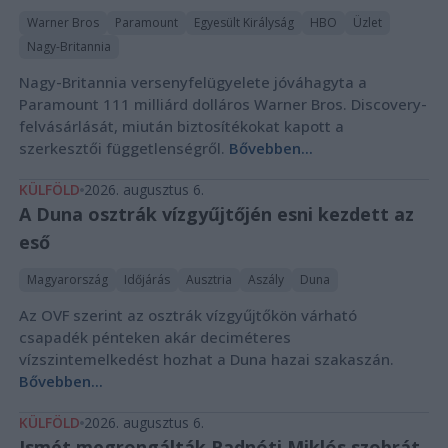
Warner Bros
Paramount
Egyesült Királyság
HBO
Üzlet
Nagy-Britannia
Nagy-Britannia versenyfelügyelete jóváhagyta a
Paramount 111 milliárd dolláros Warner Bros. Discovery-
felvásárlását, miután biztosítékokat kapott a
szerkesztői függetlenségről.
Bővebben...
KÜLFÖLD
2026. augusztus 6.
A Duna osztrák vízgyűjtőjén esni kezdett az
eső
Magyarország
Időjárás
Ausztria
Aszály
Duna
Az OVF szerint az osztrák vízgyűjtőkön várható
csapadék pénteken akár deciméteres
vízszintemelkedést hozhat a Duna hazai szakaszán.
Bővebben...
KÜLFÖLD
2026. augusztus 6.
Ismét megrongálták Radnóti Miklós szobrát