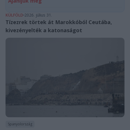
Ajánljuk még
KÜLFÖLD
2026. július 31.
Tízezrek törtek át Marokkóból Ceutába,
kivezényelték a katonaságot
Spanyolország