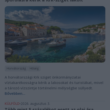
Horvátország
Hőség
A horvátországi Krk sziget önkormányzatai
víztakarékosságra kérik a lakosokat és turistákat, mivel
a tározó vízszintje történelmi mélységbe süllyedt.
Bővebben...
KÜLFÖLD
2026. augusztus 3.
Több mint 5 százalékot esett az olaj ára