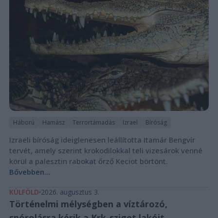
Háború
Hamász
Terrortámadás
Izrael
Bíróság
Izraeli bíróság ideiglenesen leállította Itamár Bengvír
tervét, amely szerint krokodilokkal teli vizesárok venné
körül a palesztin rabokat őrző Keciot börtönt.
Bővebben...
KÜLFÖLD
2026. augusztus 3.
Történelmi mélységben a víztározó,
spórolásra kérik a Krk-sziget lakóit