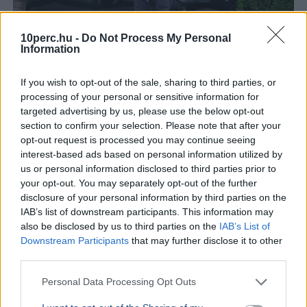
10perc.hu -
Do Not Process My Personal
Information
USA
Donald Trump
If you wish to opt-out of the sale, sharing to third parties, or
A hatóságok fegyverrel és lőszerekkel tartóztattak le
processing of your personal or sensitive information for
egy férfit Donald Trump kaliforniai golfklubjánál az elnök
targeted advertising by us, please use the below opt-out
látogatása előtt.
Bővebben...
section to confirm your selection. Please note that after your
opt-out request is processed you may continue seeing
KÜLFÖLD
2026. augusztus 4.
interest-based ads based on personal information utilized by
157 embert mentett ki a parti őrség egy égő
us or personal information disclosed to third parties prior to
your opt-out. You may separately opt-out of the further
bárkából a La Manche-csatornán
disclosure of your personal information by third parties on the
IAB’s list of downstream participants. This information may
also be disclosed by us to third parties on the
IAB’s List of
Downstream Participants
that may further disclose it to other
third parties.
Personal Data Processing Opt Outs