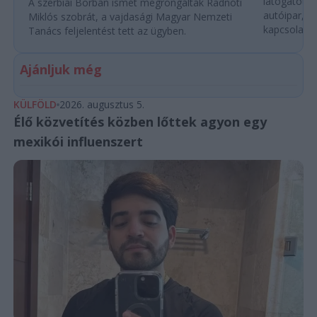
látogatott 
A szerbiai Borban ismét megrongálták Radnóti
autóipar, a
Miklós szobrát, a vajdasági Magyar Nemzeti
kapcsolatok 
Tanács feljelentést tett az ügyben.
Ajánljuk még
KÜLFÖLD
2026. augusztus 5.
Élő közvetítés közben lőttek agyon egy
mexikói influenszert