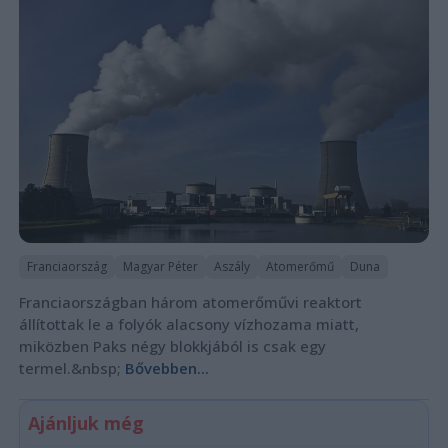
Franciaország
Magyar Péter
Aszály
Atomerőmű
Duna
Franciaországban három atomerőművi reaktort
állítottak le a folyók alacsony vízhozama miatt,
miközben Paks négy blokkjából is csak egy
termel.&nbsp;
Bővebben...
Ajánljuk még