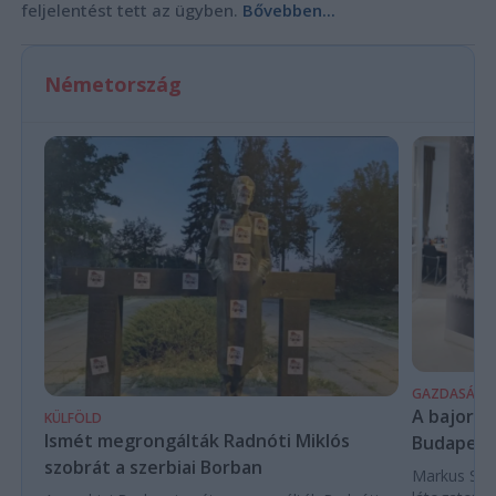
feljelentést tett az ügyben.
Bővebben...
Németország
GAZDASÁG
A bajor m
KÜLFÖLD
Ismét megrongálták Radnóti Miklós
Budapest
szobrát a szerbiai Borban
Markus Söde