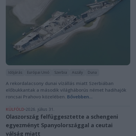
Időjárás
Európai Unió
Szerbia
Aszály
Duna
A rekordalacsony dunai vízállás miatt Szerbiában
előbukkantak a második világháborús német hadihajók
roncsai Prahovo közelében.
Bővebben...
KÜLFÖLD
2026. július 31.
Olaszország felfüggesztette a schengeni
egyezményt Spanyolországgal a ceutai
válság miatt