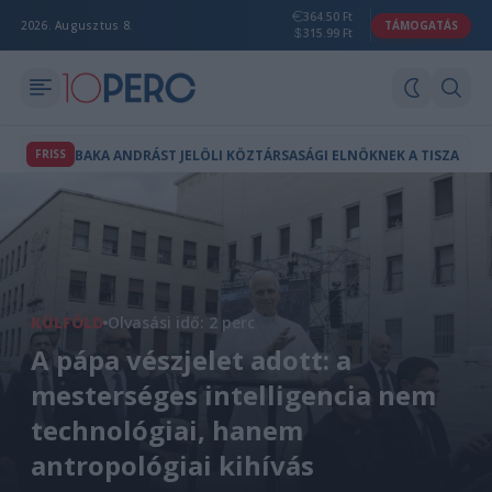
364.50 Ft
2026. Augusztus 8.
TÁMOGATÁS
315.99 Ft
FRISS
BAKA ANDRÁST JELÖLI KÖZTÁRSASÁGI ELNÖKNEK A TISZA
KÜLFÖLD
Olvasási idő: 2 perc
A pápa vészjelet adott: a
mesterséges intelligencia nem
technológiai, hanem
antropológiai kihívás