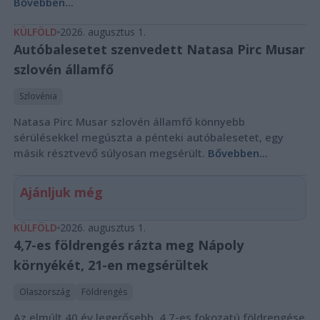
Bővebben...
KÜLFÖLD
2026. augusztus 1.
Autóbalesetet szenvedett Natasa Pirc Musar
szlovén államfő
Szlovénia
Natasa Pirc Musar szlovén államfő könnyebb
sérülésekkel megúszta a pénteki autóbalesetet, egy
másik résztvevő súlyosan megsérült.
Bővebben...
Ajánljuk még
KÜLFÖLD
2026. augusztus 1.
4,7-es földrengés rázta meg Nápoly
környékét, 21-en megsérültek
Olaszország
Földrengés
Az elmúlt 40 év legerősebb, 4,7-es fokozatú földrengése