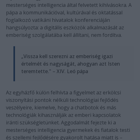
mesterséges intelligencia által felvetett kihívásokra. A
pápa a kommunikációval, kultúrával és oktatással
foglalkozó vatikáni hivatalok konferenciáján
hangsúlyozta: a digitális eszközök alkalmazását az
emberiség szolgálatába kell állítani, nem fordítva.
„Vissza kell szerezni az emberiség igazi
értelmét és nagyságát, ahogyan azt Isten
teremtette." – XIV. Leó pápa
Az egyházfő külön felhívta a figyelmet az erkölcsi
viszonyítási pontok nélküli technológiai fejlődés
veszélyeire, kiemelve, hogy a chatbotok és más
technológiák kihasználják az emberi kapcsolatok
iránti szükségletünket. Aggodalmát fejezte ki a
mesterséges intelligencia gyermekek és fiatalok testi
és szellemi fejlődésére gyakorolt hatása miatt is –