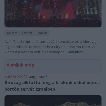
Koncert
Fesztivál
Románia
Az ír The Script első temesvári koncertje és a Meraviglia
légi akrobatikus premier is a City Celebration fesztivál
kiemelt pillanata volt a városnapon.
Bővebben...
Ajánljuk még
KÜLFÖLD
2026. augusztus 3.
Bíróság állította meg a krokodilokkal őrzött
börtön tervét Izraelben