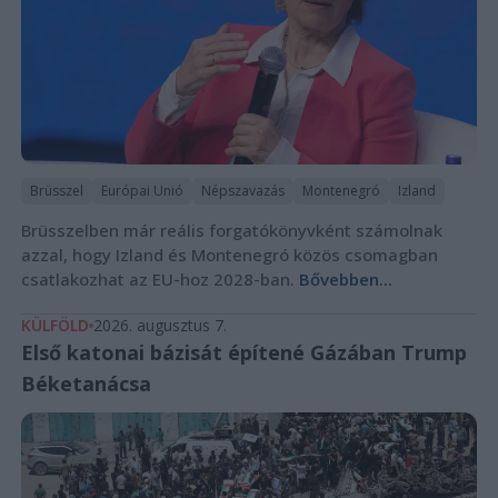
Brüsszel
Európai Unió
Népszavazás
Montenegró
Izland
Brüsszelben már reális forgatókönyvként számolnak
azzal, hogy Izland és Montenegró közös csomagban
csatlakozhat az EU-hoz 2028-ban.
Bővebben...
KÜLFÖLD
2026. augusztus 7.
Első katonai bázisát építené Gázában Trump
Béketanácsa