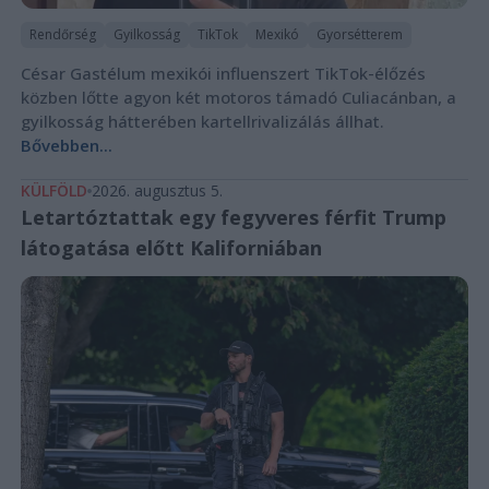
Rendőrség
Gyilkosság
TikTok
Mexikó
Gyorsétterem
César Gastélum mexikói influenszert TikTok-élőzés
közben lőtte agyon két motoros támadó Culiacánban, a
gyilkosság hátterében kartellrivalizálás állhat.
Bővebben...
KÜLFÖLD
2026. augusztus 5.
Letartóztattak egy fegyveres férfit Trump
látogatása előtt Kaliforniában