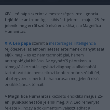
XIV. Leó pápa szerint a mesterséges intelligencia
fejlődése antropológiai kihívást jelent – május 25-én
jelenik meg erről szóló első enciklikája, a Magnifica
Humanitas.
XIV. Leó
pápa
szerint a
mesterséges intelligencia
fejlődésével az emberi létezés értelmének hanyatlását
éljük meg – és ez nem technológiai, hanem
antropológiai kihívás. Az egyházfő pénteken, a
tömegtájékoztatás egyházi világnapja alkalmából
tartott vatikáni nemzetközi konferencián szólalt fel,
ahol egyben ismertette hamarosan megjelenő első
enciklikájának témáit.
A
Magnifica Humanitas
kezdetű enciklika
május 25-
én, pünkösdhétfőn
jelenik meg. XIV. Leó reményét
fejezte ki, hogy a dokumentum választ adhat a