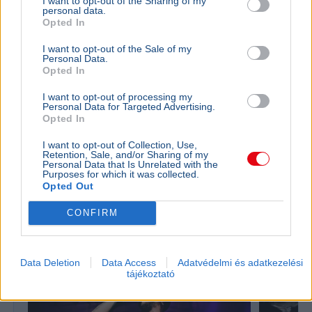
I want to opt-out of the Sharing of my
personal data.
Opted In
I want to opt-out of the Sale of my
Personal Data.
Opted In
I want to opt-out of processing my
Personal Data for Targeted Advertising.
Baleset
Párizs
London
Migráció
Opted In
Kigyulladt egy illegális bevándorlókat szállító bárka a La
I want to opt-out of Collection, Use,
Manche-csatornán, a francia és brit parti őrség 157
Retention, Sale, and/or Sharing of my
Personal Data that Is Unrelated with the
embert mentett ki a vízből.
Bővebben...
Purposes for which it was collected.
Opted Out
Politika
CONFIRM
Data Deletion
Data Access
Adatvédelmi és adatkezelési
tájékoztató