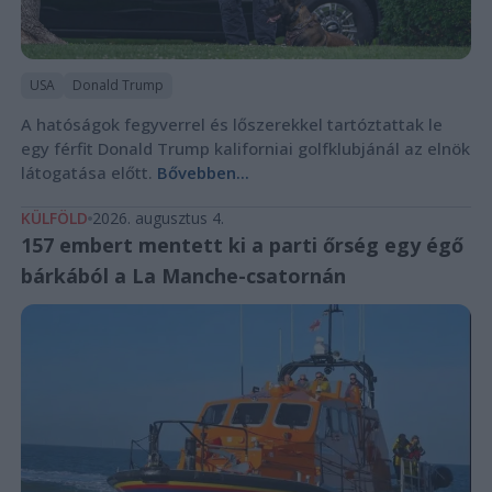
USA
Donald Trump
A hatóságok fegyverrel és lőszerekkel tartóztattak le
egy férfit Donald Trump kaliforniai golfklubjánál az elnök
látogatása előtt.
Bővebben...
KÜLFÖLD
2026. augusztus 4.
157 embert mentett ki a parti őrség egy égő
bárkából a La Manche-csatornán