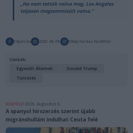
„Ha nem tettük volna meg, Los Angeles
teljesen megsemmisült volna.”
10perc.hu
2025. 06. 09.
Főkép forrása: Northfoto
Címkék:
Egyesült Államok
Donald Trump
Tüntetés
KÜLFÖLD
2026. augusztus 6.
A spanyol hírszerzés szerint újabb
migránshullám indulhat Ceuta felé