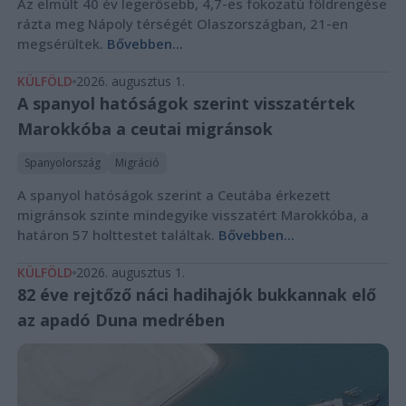
Az elmúlt 40 év legerősebb, 4,7-es fokozatú földrengése
rázta meg Nápoly térségét Olaszországban, 21-en
megsérültek.
Bővebben...
KÜLFÖLD
2026. augusztus 1.
A spanyol hatóságok szerint visszatértek
Marokkóba a ceutai migránsok
Spanyolország
Migráció
A spanyol hatóságok szerint a Ceutába érkezett
migránsok szinte mindegyike visszatért Marokkóba, a
határon 57 holttestet találtak.
Bővebben...
KÜLFÖLD
2026. augusztus 1.
82 éve rejtőző náci hadihajók bukkannak elő
az apadó Duna medrében