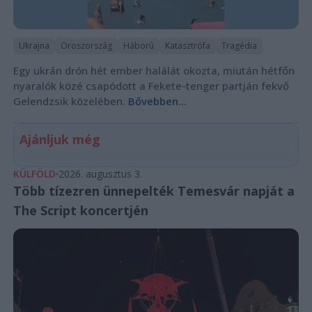
Ukrajna
Oroszország
Háború
Katasztrófa
Tragédia
Egy ukrán drón hét ember halálát okozta, miután hétfőn
nyaralók közé csapódott a Fekete-tenger partján fekvő
Gelendzsik közelében.
Bővebben...
Ajánljuk még
KÜLFÖLD
2026. augusztus 3.
Több tízezren ünnepelték Temesvár napját a
The Script koncertjén