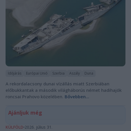
Időjárás
Európai Unió
Szerbia
Aszály
Duna
A rekordalacsony dunai vízállás miatt Szerbiában
előbukkantak a második világháborús német hadihajók
roncsai Prahovo közelében.
Bővebben...
Ajánljuk még
KÜLFÖLD
2026. július 31.