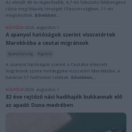
Az elmúlt 40 év legerősebb, 4,7-es fokozatú földrengése
rázta meg Nápoly térségét Olaszországban, 21-en
megsérültek.
Bővebben...
KÜLFÖLD
2026. augusztus 1.
A spanyol hatóságok szerint visszatértek
Marokkóba a ceutai migránsok
Spanyolország
Migráció
A spanyol hatóságok szerint a Ceutába érkezett
migránsok szinte mindegyike visszatért Marokkóba, a
határon 57 holttestet találtak.
Bővebben...
KÜLFÖLD
2026. augusztus 1.
82 éve rejtőző náci hadihajók bukkannak elő
az apadó Duna medrében