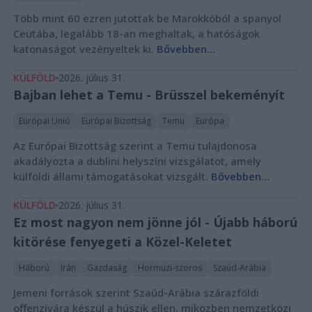
Több mint 60 ezren jutottak be Marokkóból a spanyol
Ceutába, legalább 18-an meghaltak, a hatóságok
katonaságot vezényeltek ki.
Bővebben...
KÜLFÖLD
2026. július 31.
Bajban lehet a Temu - Brüsszel bekeményít
Európai Unió
Európai Bizottság
Temu
Európa
Az Európai Bizottság szerint a Temu tulajdonosa
akadályozta a dublini helyszíni vizsgálatot, amely
külföldi állami támogatásokat vizsgált.
Bővebben...
KÜLFÖLD
2026. július 31.
Ez most nagyon nem jönne jól - Újabb háború
kitörése fenyegeti a Közel-Keletet
Háború
Irán
Gazdaság
Hormuzi-szoros
Szaúd-Arábia
Jemeni források szerint Szaúd-Arábia szárazföldi
offenzívára készül a húszik ellen, miközben nemzetközi