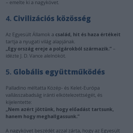
– emelte ki a nagykövet.
4.
Civilizációs közösség
Az Egyesült Államok a
család, hit és haza értékeit
tartja a nyugati világ alapjának.
„Egy ország ereje a polgárokból származik.”
–
idézte J. D. Vance alelnököt.
5.
Globális együttműködés
Palladino méltatta Közép- és Kelet-Európa
vallásszabadság iránti elkötelezettségét, és
kijelentette:
„Nem azért jöttünk, hogy előadást tartsunk,
hanem hogy meghallgassunk.”
A nagykövet beszédét azzal zárta, hogy az Egyesült