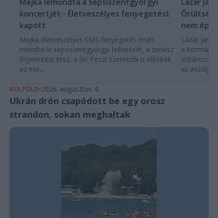
Majka lemondta a sepsiszentgyörgyi
Lázár Ján
koncertjét - Életveszélyes fenyegetést
Őrültség 
kapott
nem építe
Majka életveszélyes SMS-fenyegetés miatt
Lázár János
mondta le sepsiszentgyörgyi fellépését, a zenész
a kormány h
feljelentést tesz, a Sic Feszt szervezői is elítélték
víztározók
az ese...
az aszályhel
KÜLFÖLD
2026. augusztus 4.
Ukrán drón csapódott be egy orosz
strandon, sokan meghaltak