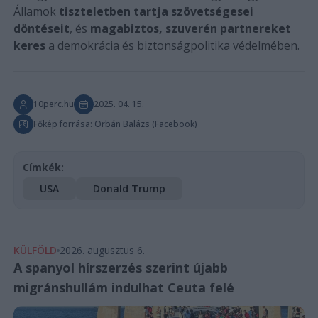
Államok
tiszteletben tartja szövetségesei
döntéseit
, és
magabiztos, szuverén partnereket
keres
a demokrácia és biztonságpolitika védelmében.
10perc.hu
2025. 04. 15.
Főkép forrása: Orbán Balázs (Facebook)
Címkék:
USA
Donald Trump
KÜLFÖLD
2026. augusztus 6.
A spanyol hírszerzés szerint újabb
migránshullám indulhat Ceuta felé