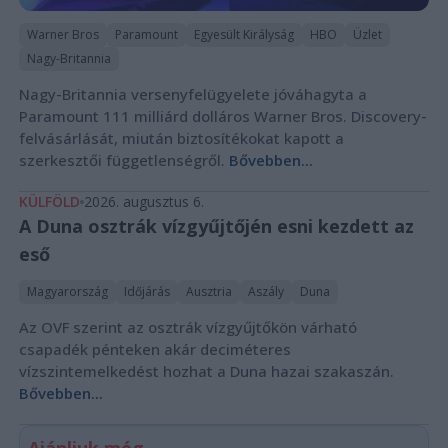
Warner Bros
Paramount
Egyesült Királyság
HBO
Üzlet
Nagy-Britannia
Nagy-Britannia versenyfelügyelete jóváhagyta a
Paramount 111 milliárd dolláros Warner Bros. Discovery-
felvásárlását, miután biztosítékokat kapott a
szerkesztői függetlenségről.
Bővebben...
KÜLFÖLD
2026. augusztus 6.
A Duna osztrák vízgyűjtőjén esni kezdett az
eső
Magyarország
Időjárás
Ausztria
Aszály
Duna
Az OVF szerint az osztrák vízgyűjtőkön várható
csapadék pénteken akár deciméteres
vízszintemelkedést hozhat a Duna hazai szakaszán.
Bővebben...
Ajánljuk még