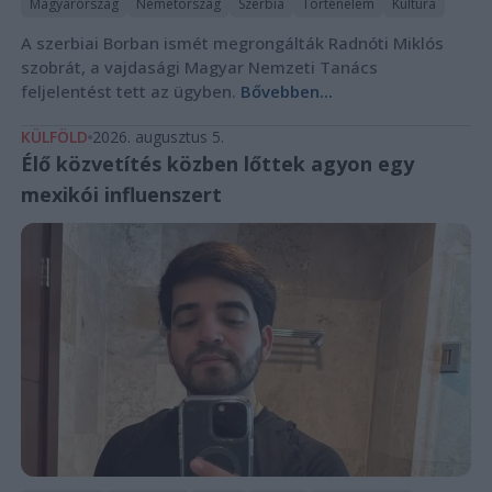
Magyarország
Németország
Szerbia
Történelem
Kultúra
A szerbiai Borban ismét megrongálták Radnóti Miklós
szobrát, a vajdasági Magyar Nemzeti Tanács
feljelentést tett az ügyben.
Bővebben...
KÜLFÖLD
2026. augusztus 5.
Élő közvetítés közben lőttek agyon egy
mexikói influenszert