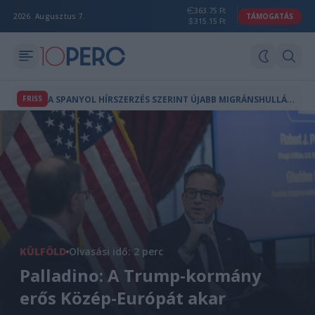
363.75 Ft
2026. Augusztus 7.
TÁMOGATÁS
315.15 Ft
A
SPANYOL HÍRSZERZÉS SZERINT ÚJABB MIGRÁNSHULLÁM INDULHAT CEUTA FELÉ
FRISS
KÜLFÖLD
Olvasási idő: 2 perc
Palladino: A Trump-kormány
erős Közép-Európát akar