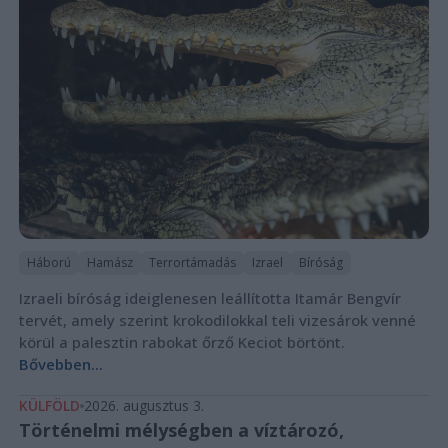
Háború
Hamász
Terrortámadás
Izrael
Bíróság
Izraeli bíróság ideiglenesen leállította Itamár Bengvír
tervét, amely szerint krokodilokkal teli vizesárok venné
körül a palesztin rabokat őrző Keciot börtönt.
Bővebben...
KÜLFÖLD
2026. augusztus 3.
Történelmi mélységben a víztározó,