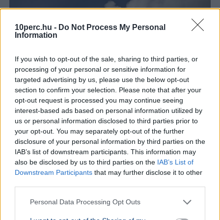
10perc.hu -
Do Not Process My Personal
Information
If you wish to opt-out of the sale, sharing to third parties, or
processing of your personal or sensitive information for
targeted advertising by us, please use the below opt-out
section to confirm your selection. Please note that after your
opt-out request is processed you may continue seeing
interest-based ads based on personal information utilized by
us or personal information disclosed to third parties prior to
your opt-out. You may separately opt-out of the further
Franciaország
Magyar Péter
Aszály
Atomerőmű
Duna
disclosure of your personal information by third parties on the
IAB’s list of downstream participants. This information may
Franciaországban három atomerőművi reaktort
also be disclosed by us to third parties on the
IAB’s List of
állítottak le a folyók alacsony vízhozama miatt,
Downstream Participants
that may further disclose it to other
miközben Paks négy blokkjából is csak egy
third parties.
termel.&nbsp;
Bővebben...
Personal Data Processing Opt Outs
KÜLFÖLD
2026. augusztus 4.