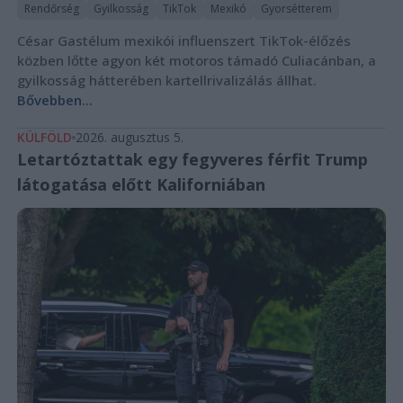
Rendőrség
Gyilkosság
TikTok
Mexikó
Gyorsétterem
César Gastélum mexikói influenszert TikTok-élőzés
közben lőtte agyon két motoros támadó Culiacánban, a
gyilkosság hátterében kartellrivalizálás állhat.
Bővebben...
KÜLFÖLD
2026. augusztus 5.
Letartóztattak egy fegyveres férfit Trump
látogatása előtt Kaliforniában