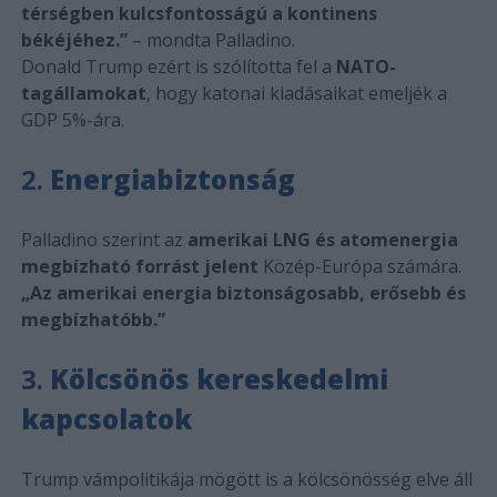
térségben kulcsfontosságú a kontinens
békéjéhez.”
– mondta Palladino.
Donald Trump ezért is szólította fel a
NATO-
tagállamokat
, hogy katonai kiadásaikat emeljék a
GDP 5%-ára.
2.
Energiabiztonság
Palladino szerint az
amerikai LNG és atomenergia
megbízható forrást jelent
Közép-Európa számára.
„Az amerikai energia biztonságosabb, erősebb és
megbízhatóbb.”
3.
Kölcsönös kereskedelmi
kapcsolatok
Trump vámpolitikája mögött is a kölcsönösség elve áll