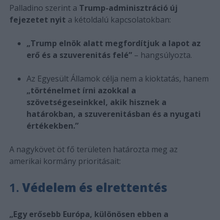
Palladino szerint a
Trump-adminisztráció új
fejezetet nyit
a kétoldalú kapcsolatokban:
„Trump elnök alatt megfordítjuk a lapot az
erő és a szuverenitás felé”
– hangsúlyozta.
Az Egyesült Államok célja nem a kioktatás, hanem
„történelmet írni azokkal a
szövetségeseinkkel, akik hisznek a
határokban, a szuverenitásban és a nyugati
értékekben.”
A nagykövet öt fő területen határozta meg az
amerikai kormány prioritásait:
1.
Védelem és elrettentés
„Egy erősebb Európa, különösen ebben a