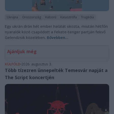
Ukrajna
Oroszország
Háború
Katasztrófa
Tragédia
Egy ukrán drón hét ember halálát okozta, miután hétfőn
nyaralók közé csapódott a Fekete-tenger partján fekvő
Gelendzsik közelében.
Bővebben...
Ajánljuk még
KÜLFÖLD
2026. augusztus 3.
Több tízezren ünnepelték Temesvár napját a
The Script koncertjén