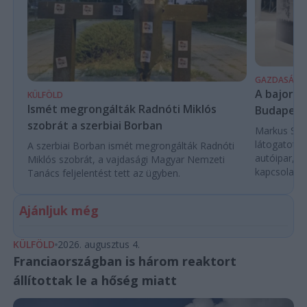
GAZDASÁG
A bajor m
KÜLFÖLD
Ismét megrongálták Radnóti Miklós
Budapest
szobrát a szerbiai Borban
Markus Söde
látogatott 
A szerbiai Borban ismét megrongálták Radnóti
autóipar, a
Miklós szobrát, a vajdasági Magyar Nemzeti
kapcsolatok 
Tanács feljelentést tett az ügyben.
Ajánljuk még
KÜLFÖLD
2026. augusztus 4.
Franciaországban is három reaktort
állítottak le a hőség miatt