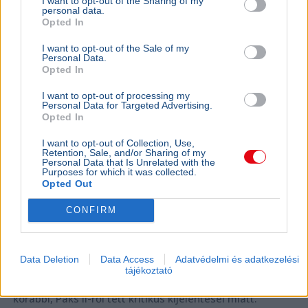
Az orosz állami média Magyar Pétert
I want to opt-out of the Sharing of my
personal data.
támadta a paksi válság kapcsán
Opted In
I want to opt-out of the Sale of my
Personal Data.
Opted In
I want to opt-out of processing my
Personal Data for Targeted Advertising.
Opted In
I want to opt-out of Collection, Use,
Retention, Sale, and/or Sharing of my
Personal Data that Is Unrelated with the
Purposes for which it was collected.
Opted Out
CONFIRM
Oroszország
Magyar Péter
Paks
Atomerőmű
Data Deletion
Data Access
Adatvédelmi és adatkezelési
A RIA Novosztyi orosz állami hírügynökség a paksi
tájékoztató
vízhiányt kihasználva bírálta gúnyosan Magyar Pétert
korábbi, Paks II-ről tett kritikus kijelentései miatt.