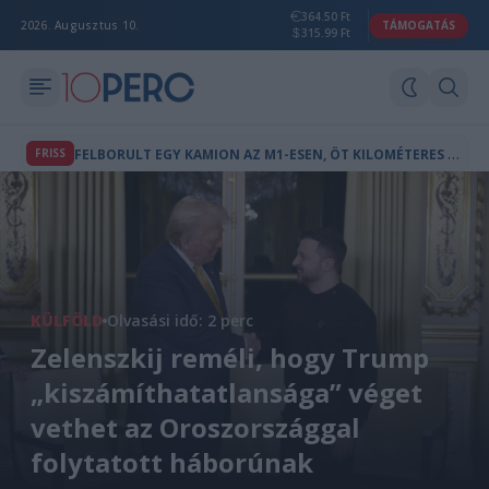
364.50 Ft
2026. Augusztus 10.
TÁMOGATÁS
315.99 Ft
F
ELBORULT EGY KAMION AZ M1-ESEN, ÖT KILOMÉTERES A TORLÓDÁS
FRISS
KÜLFÖLD
Olvasási idő: 2 perc
Zelenszkij reméli, hogy Trump
„kiszámíthatatlansága” véget
vethet az Oroszországgal
folytatott háborúnak