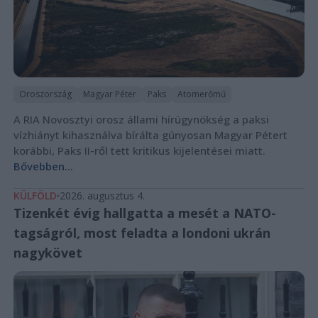
Oroszország
Magyar Péter
Paks
Atomerőmű
A RIA Novosztyi orosz állami hírügynökség a paksi
vízhiányt kihasználva bírálta gúnyosan Magyar Pétert
korábbi, Paks II-ről tett kritikus kijelentései miatt.
Bővebben...
KÜLFÖLD
2026. augusztus 4.
Tizenkét évig hallgatta a mesét a NATO-
tagságról, most feladta a londoni ukrán
nagykövet