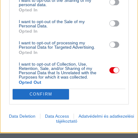
I want to opt-out of the Sharing of my
bárkából a La Manche-csatornán
personal data.
Opted In
I want to opt-out of the Sale of my
Personal Data.
Opted In
I want to opt-out of processing my
Personal Data for Targeted Advertising.
Opted In
I want to opt-out of Collection, Use,
Retention, Sale, and/or Sharing of my
Personal Data that Is Unrelated with the
Purposes for which it was collected.
Opted Out
CONFIRM
Baleset
Párizs
London
Migráció
Kigyulladt egy illegális bevándorlókat szállító bárka a La
Data Deletion
Data Access
Adatvédelmi és adatkezelési
tájékoztató
Manche-csatornán, a francia és brit parti őrség 157
embert mentett ki a vízből.
Bővebben...