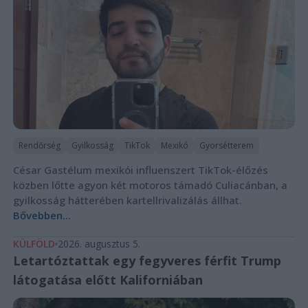
Rendőrség
Gyilkosság
TikTok
Mexikó
Gyorsétterem
César Gastélum mexikói influenszert TikTok-élőzés
közben lőtte agyon két motoros támadó Culiacánban, a
gyilkosság hátterében kartellrivalizálás állhat.
Bővebben...
KÜLFÖLD
2026. augusztus 5.
Letartóztattak egy fegyveres férfit Trump
látogatása előtt Kaliforniában