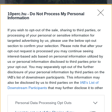
10perc.hu -
Do Not Process My Personal
Information
If you wish to opt-out of the sale, sharing to third parties, or
processing of your personal or sensitive information for
targeted advertising by us, please use the below opt-out
section to confirm your selection. Please note that after your
opt-out request is processed you may continue seeing
interest-based ads based on personal information utilized by
us or personal information disclosed to third parties prior to
your opt-out. You may separately opt-out of the further
USA
Donald Trump
disclosure of your personal information by third parties on the
IAB’s list of downstream participants. This information may
A hatóságok fegyverrel és lőszerekkel tartóztattak le
also be disclosed by us to third parties on the
IAB’s List of
egy férfit Donald Trump kaliforniai golfklubjánál az elnök
Downstream Participants
that may further disclose it to other
látogatása előtt.
Bővebben...
third parties.
KÜLFÖLD
2026. augusztus 4.
Personal Data Processing Opt Outs
157 embert mentett ki a parti őrség egy égő