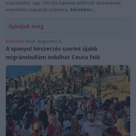
szerződést: egy 150 fős katonai előőrsöt építenének
marokkói csapatok számára.
Bővebben...
Ajánljuk még
KÜLFÖLD
2026. augusztus 6.
A spanyol hírszerzés szerint újabb
migránshullám indulhat Ceuta felé