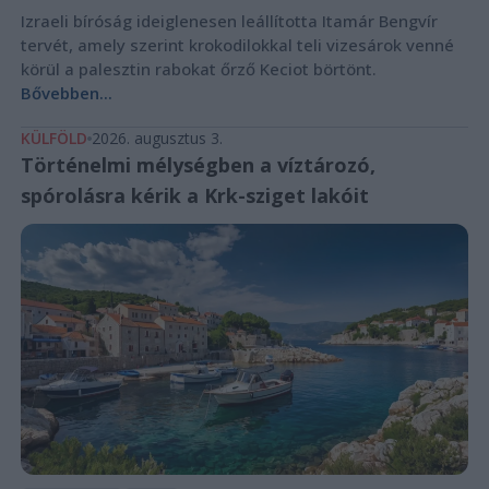
Izraeli bíróság ideiglenesen leállította Itamár Bengvír
tervét, amely szerint krokodilokkal teli vizesárok venné
körül a palesztin rabokat őrző Keciot börtönt.
Bővebben...
KÜLFÖLD
2026. augusztus 3.
Történelmi mélységben a víztározó,
spórolásra kérik a Krk-sziget lakóit