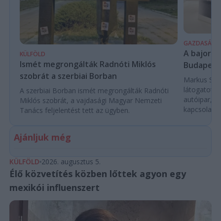
GAZDASÁG
A bajor m
KÜLFÖLD
Ismét megrongálták Radnóti Miklós
Budapest
szobrát a szerbiai Borban
Markus Söde
látogatott 
A szerbiai Borban ismét megrongálták Radnóti
autóipar, a
Miklós szobrát, a vajdasági Magyar Nemzeti
kapcsolatok 
Tanács feljelentést tett az ügyben.
Ajánljuk még
KÜLFÖLD
2026. augusztus 5.
Élő közvetítés közben lőttek agyon egy
mexikói influenszert