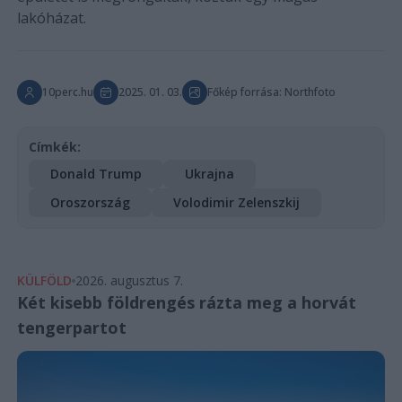
lakóházat.
10perc.hu
2025. 01. 03.
Főkép forrása: Northfoto
Címkék:
Donald Trump
Ukrajna
Oroszország
Volodimir Zelenszkij
KÜLFÖLD
2026. augusztus 7.
Két kisebb földrengés rázta meg a horvát
tengerpartot