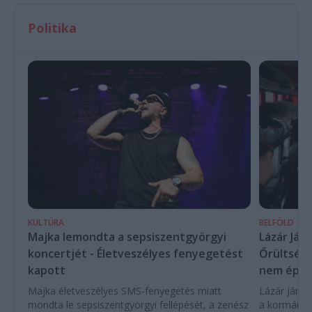
Politika
KULTÚRA
BELFÖLD
Majka lemondta a sepsiszentgyörgyi
Lázár Ján
koncertjét - Életveszélyes fenyegetést
Őrültség 
kapott
nem építe
Majka életveszélyes SMS-fenyegetés miatt
Lázár János
mondta le sepsiszentgyörgyi fellépését, a zenész
a kormány h