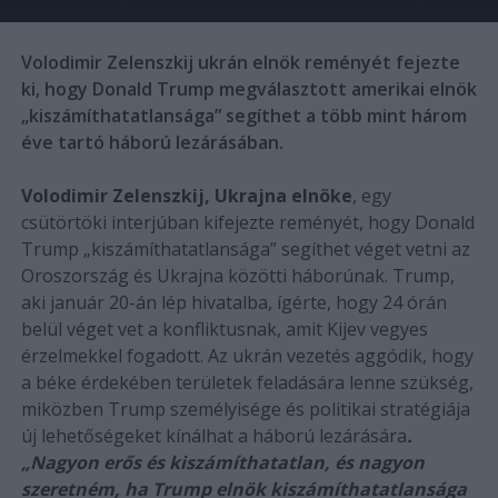
Volodimir Zelenszkij ukrán elnök reményét fejezte
ki, hogy Donald Trump megválasztott amerikai elnök
„kiszámíthatatlansága” segíthet a több mint három
éve tartó háború lezárásában.
Volodimir Zelenszkij, Ukrajna elnöke
, egy
csütörtöki interjúban kifejezte reményét, hogy Donald
Trump „kiszámíthatatlansága” segíthet véget vetni az
Oroszország és Ukrajna közötti háborúnak. Trump,
aki január 20-án lép hivatalba, ígérte, hogy 24 órán
belül véget vet a konfliktusnak, amit Kijev vegyes
érzelmekkel fogadott. Az ukrán vezetés aggódik, hogy
a béke érdekében területek feladására lenne szükség,
miközben Trump személyisége és politikai stratégiája
új lehetőségeket kínálhat a háború lezárására
.
„Nagyon erős és kiszámíthatatlan, és nagyon
szeretném, ha Trump elnök kiszámíthatatlansága