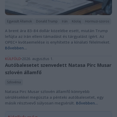
Egyesült Államok
Donald Trump
Irán
Kőolaj
Hormuzi-szoros
A brent ára 83-84 dollár közelébe esett, miután Trump
lefújta az Irán elleni támadást és tárgyalást ígért. Az
OPEC+ kvótaemelése is enyhítette a kínálati félelmeket.
Bővebben...
KÜLFÖLD
2026. augusztus 1.
Autóbalesetet szenvedett Natasa Pirc Musar
szlovén államfő
Szlovénia
Natasa Pirc Musar szlovén államfő könnyebb
sérülésekkel megúszta a pénteki autóbalesetet, egy
másik résztvevő súlyosan megsérült.
Bővebben...