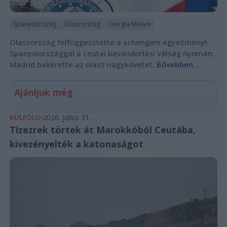
Spanyolország
Olaszország
Giorgia Meloni
Olaszország felfüggesztette a schengeni egyezményt
Spanyolországgal a ceutai bevándorlási válság nyomán,
Madrid bekérette az olasz nagykövetet.
Bővebben...
Ajánljuk még
KÜLFÖLD
2026. július 31.
Tízezrek törtek át Marokkóból Ceutába,
kivezényelték a katonaságot