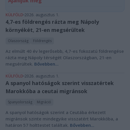
Ajánljuk még
KÜLFÖLD
2026. augusztus 1.
4,7-es földrengés rázta meg Nápoly
környékét, 21-en megsérültek
Olaszország
Földrengés
Az elmúlt 40 év legerősebb, 4,7-es fokozatú földrengése
rázta meg Nápoly térségét Olaszországban, 21-en
megsérültek.
Bővebben...
KÜLFÖLD
2026. augusztus 1.
A spanyol hatóságok szerint visszatértek
Marokkóba a ceutai migránsok
Spanyolország
Migráció
A spanyol hatóságok szerint a Ceutába érkezett
migránsok szinte mindegyike visszatért Marokkóba, a
határon 57 holttestet találtak.
Bővebben...