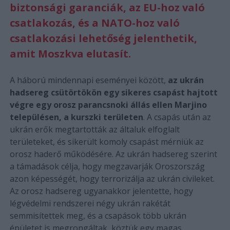
biztonsági garanciák, az EU-hoz való
csatlakozás, és a NATO-hoz való
csatlakozási lehetőség jelenthetik,
amit Moszkva elutasít.
A háború mindennapi eseményei között,
az ukrán
hadsereg csütörtökön egy sikeres csapást hajtott
végre egy orosz parancsnoki állás ellen Marjino
településen, a kurszki területen
. A csapás után az
ukrán erők megtartották az általuk elfoglalt
területeket, és sikerült komoly csapást mérniük az
orosz haderő működésére. Az ukrán hadsereg szerint
a támadások célja, hogy megzavarják Oroszország
azon képességét, hogy terrorizálja az ukrán civileket.
Az orosz hadsereg ugyanakkor jelentette, hogy
légvédelmi rendszerei négy ukrán rakétát
semmisítettek meg, és a csapások több ukrán
épületet is megrongáltak, köztük egy magas