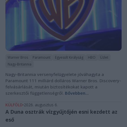
Warner Bros
Paramount
Egyesült Királyság
HBO
Üzlet
Nagy-Britannia
Nagy-Britannia versenyfelügyelete jóváhagyta a
Paramount 111 milliárd dolláros Warner Bros. Discovery-
felvásárlását, miután biztosítékokat kapott a
szerkesztői függetlenségről.
Bővebben...
KÜLFÖLD
2026. augusztus 6.
A Duna osztrák vízgyűjtőjén esni kezdett az
eső