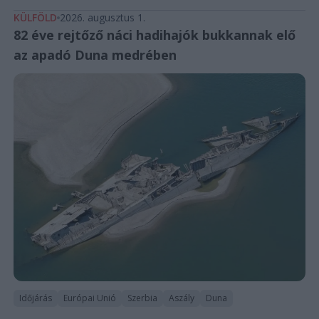
KÜLFÖLD
2026. augusztus 1.
82 éve rejtőző náci hadihajók bukkannak elő
az apadó Duna medrében
Időjárás
Európai Unió
Szerbia
Aszály
Duna