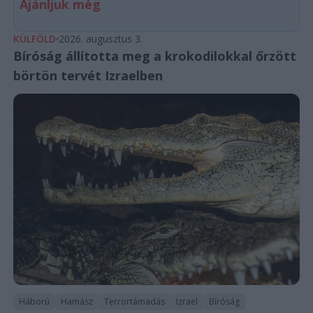
Ajánljuk még
KÜLFÖLD
2026. augusztus 3.
Bíróság állította meg a krokodilokkal őrzött
börtön tervét Izraelben
Háború
Hamász
Terrortámadás
Izrael
Bíróság