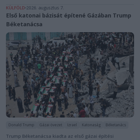
KÜLFÖLD
2026. augusztus 7.
Első katonai bázisát építené Gázában Trump
Béketanácsa
Donald Trump
Gázai övezet
Izrael
Katonaság
Béketanács
Trump Béketanácsa kiadta az első gázai építési