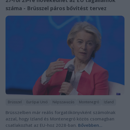
27-ről 29-re növekedhet az EU tagállamok
száma - Brüsszel páros bővítést tervez
Brüsszel
Európai Unió
Népszavazás
Montenegró
Izland
Brüsszelben már reális forgatókönyvként számolnak
azzal, hogy Izland és Montenegró közös csomagban
csatlakozhat az EU-hoz 2028-ban.
Bővebben...