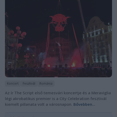
Koncert
Fesztivál
Románia
Az ír The Script első temesvári koncertje és a Meraviglia
légi akrobatikus premier is a City Celebration fesztivál
kiemelt pillanata volt a városnapon.
Bővebben...