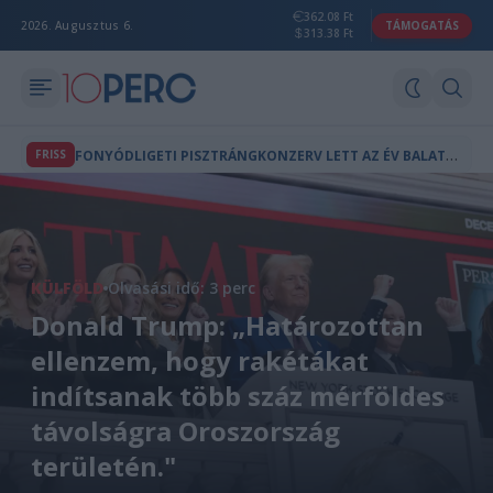
362.08 Ft
2026. Augusztus 6.
TÁMOGATÁS
313.38 Ft
F
ONYÓDLIGETI PISZTRÁNGKONZERV LETT AZ ÉV BALATONI STRANDÉTELE
FRISS
KÜLFÖLD
Olvasási idő: 3 perc
Donald Trump: „Határozottan
ellenzem, hogy rakétákat
indítsanak több száz mérföldes
távolságra Oroszország
területén."