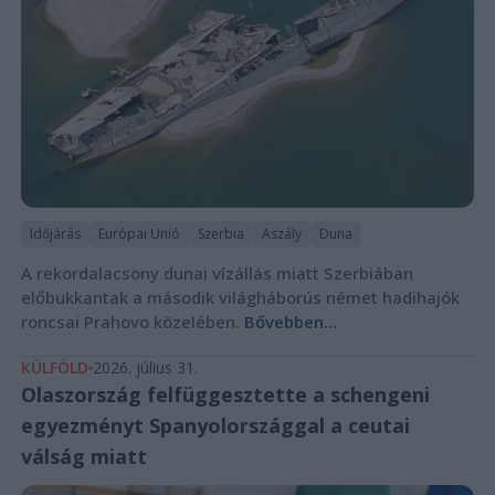
Időjárás
Európai Unió
Szerbia
Aszály
Duna
A rekordalacsony dunai vízállás miatt Szerbiában
előbukkantak a második világháborús német hadihajók
roncsai Prahovo közelében.
Bővebben...
KÜLFÖLD
2026. július 31.
Olaszország felfüggesztette a schengeni
egyezményt Spanyolországgal a ceutai
válság miatt