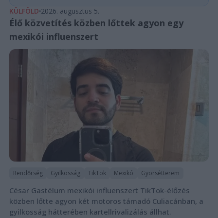
KÜLFÖLD
2026. augusztus 5.
Élő közvetítés közben lőttek agyon egy
mexikói influenszert
Rendőrség
Gyilkosság
TikTok
Mexikó
Gyorsétterem
César Gastélum mexikói influenszert TikTok-élőzés
közben lőtte agyon két motoros támadó Culiacánban, a
gyilkosság hátterében kartellrivalizálás állhat.