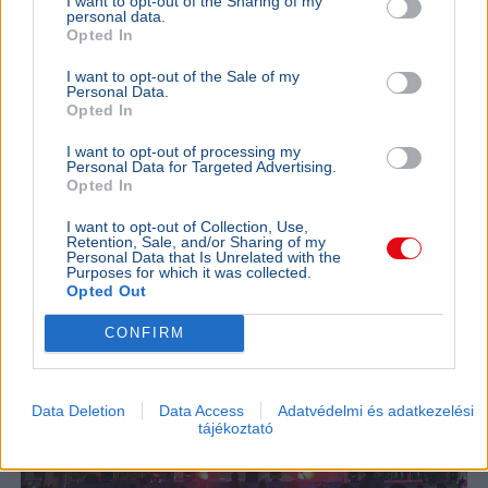
I want to opt-out of the Sharing of my
Egy ukrán drón hét ember halálát okozta, miután hétfőn
personal data.
nyaralók közé csapódott a Fekete-tenger partján fekvő
Opted In
Gelendzsik közelében.
Bővebben...
I want to opt-out of the Sale of my
Personal Data.
KÜLFÖLD
2026. augusztus 3.
Opted In
Több tízezren ünnepelték Temesvár napját a
I want to opt-out of processing my
The Script koncertjén
Personal Data for Targeted Advertising.
Opted In
I want to opt-out of Collection, Use,
Retention, Sale, and/or Sharing of my
Personal Data that Is Unrelated with the
Purposes for which it was collected.
Opted Out
CONFIRM
Data Deletion
Data Access
Adatvédelmi és adatkezelési
tájékoztató