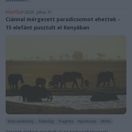
KÜLFÖLD
2026. július 31.
Ciánnal mérgezett paradicsomot ehettek -
15 elefánt pusztult el Kenyában
Bűncselekmény
Állatvilág
Tragédia
Nyomozás
Afrika
Tizenöt elefánt pusztult el az Amboseli Nemzeti