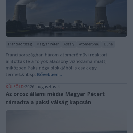
Franciaország
Magyar Péter
Aszály
Atomerőmű
Duna
Franciaországban három atomerőművi reaktort
állítottak le a folyók alacsony vízhozama miatt,
miközben Paks négy blokkjából is csak egy
termel.&nbsp;
Bővebben...
KÜLFÖLD
2026. augusztus 4.
Az orosz állami média Magyar Pétert
támadta a paksi válság kapcsán