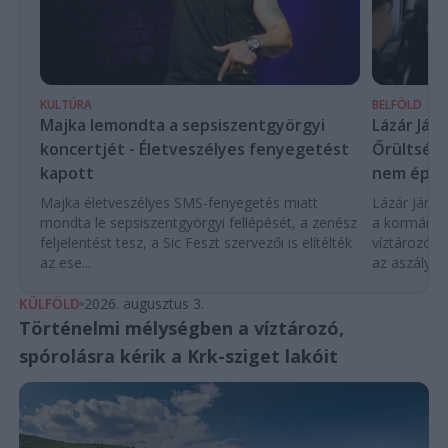
KULTÚRA
BELFÖLD
Majka lemondta a sepsiszentgyörgyi
Lázár Ján
koncertjét - Életveszélyes fenyegetést
Őrültség 
kapott
nem építe
Majka életveszélyes SMS-fenyegetés miatt
Lázár János
mondta le sepsiszentgyörgyi fellépését, a zenész
a kormány h
feljelentést tesz, a Sic Feszt szervezői is elítélték
víztározók
az ese...
az aszályhel
KÜLFÖLD
2026. augusztus 3.
Történelmi mélységben a víztározó,
spórolásra kérik a Krk-sziget lakóit