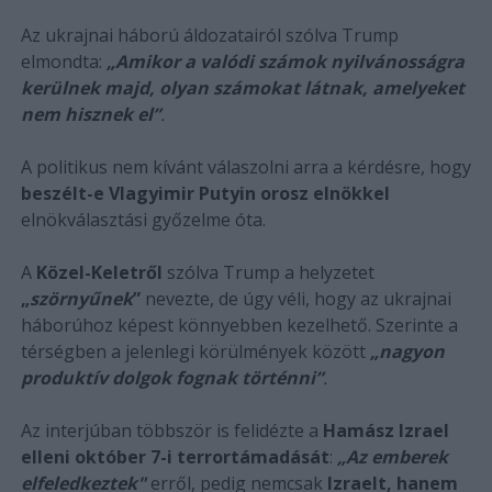
Az ukrajnai háború áldozatairól szólva Trump
elmondta:
„Amikor a valódi számok nyilvánosságra
kerülnek majd, olyan számokat látnak, amelyeket
nem hisznek el”
.
A politikus nem kívánt válaszolni arra a kérdésre, hogy
beszélt-e Vlagyimir Putyin orosz elnökkel
elnökválasztási győzelme óta.
A
Közel-Keletről
szólva Trump a helyzetet
„
szörnyűnek
”
nevezte, de úgy véli, hogy az ukrajnai
háborúhoz képest könnyebben kezelhető. Szerinte a
térségben a jelenlegi körülmények között
„nagyon
produktív dolgok fognak történni”
.
Az interjúban többször is felidézte a
Hamász Izrael
elleni október 7-i terrortámadását
:
„Az emberek
elfeledkeztek"
erről, pedig nemcsak
Izraelt, hanem