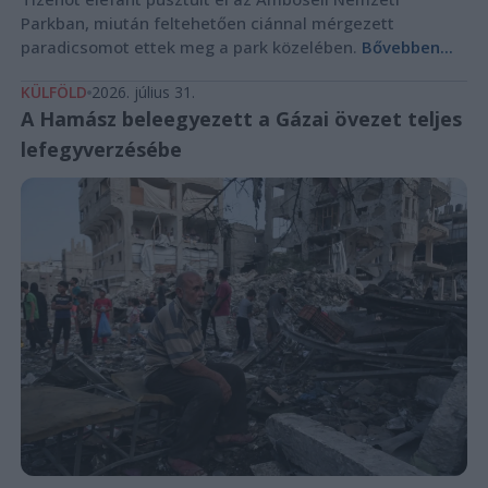
Parkban, miután feltehetően ciánnal mérgezett
paradicsomot ettek meg a park közelében.
Bővebben...
KÜLFÖLD
2026. július 31.
A Hamász beleegyezett a Gázai övezet teljes
lefegyverzésébe