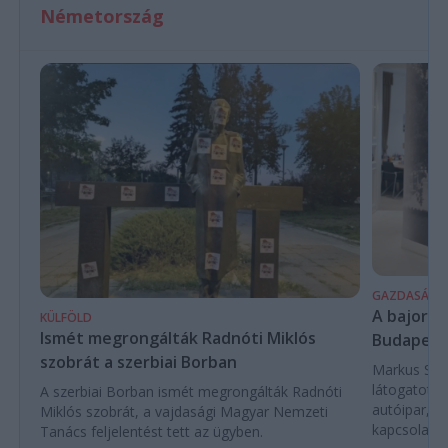
Németország
GAZDASÁG
A bajor m
KÜLFÖLD
Ismét megrongálták Radnóti Miklós
Budapest
szobrát a szerbiai Borban
Markus Söde
látogatott 
A szerbiai Borban ismét megrongálták Radnóti
autóipar, a
Miklós szobrát, a vajdasági Magyar Nemzeti
kapcsolatok 
Tanács feljelentést tett az ügyben.