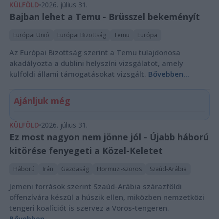
KÜLFÖLD
2026. július 31.
Bajban lehet a Temu - Brüsszel bekeményít
Európai Unió
Európai Bizottság
Temu
Európa
Az Európai Bizottság szerint a Temu tulajdonosa
akadályozta a dublini helyszíni vizsgálatot, amely
külföldi állami támogatásokat vizsgált.
Bővebben...
Ajánljuk még
KÜLFÖLD
2026. július 31.
Ez most nagyon nem jönne jól - Újabb háború
kitörése fenyegeti a Közel-Keletet
Háború
Irán
Gazdaság
Hormuzi-szoros
Szaúd-Arábia
Jemeni források szerint Szaúd-Arábia szárazföldi
offenzívára készül a húszik ellen, miközben nemzetközi
tengeri koalíciót is szervez a Vörös-tengeren.
Bővebben...