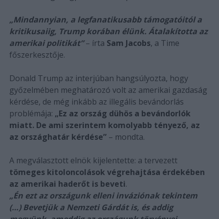
„Mindannyian, a legfanatikusabb támogatóitól a
kritikusaiig, Trump korában élünk. Átalakította az
amerikai politikát”
– írta
Sam Jacobs
, a Time
főszerkesztője.
Donald Trump az interjúban hangsúlyozta, hogy
győzelmében meghatározó volt az amerikai gazdaság
kérdése, de még inkább az illegális bevándorlás
problémája:
„Ez az ország dühös a bevándorlók
miatt. De ami szerintem komolyabb tényező, az
az országhatár kérdése”
– mondta.
A megválasztott elnök kijelentette: a tervezett
tömeges kitoloncolások végrehajtása érdekében
az amerikai haderőt is beveti
.
„Én ezt az országunk elleni inváziónak tekintem
(…) Bevetjük a Nemzeti Gárdát is, és addig
megyünk, ameddig az országunk törvényei