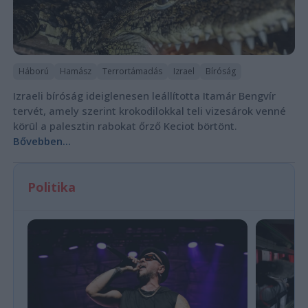
Háború
Hamász
Terrortámadás
Izrael
Bíróság
Izraeli bíróság ideiglenesen leállította Itamár Bengvír
tervét, amely szerint krokodilokkal teli vizesárok venné
körül a palesztin rabokat őrző Keciot börtönt.
Bővebben...
Politika