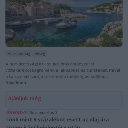
Horvátország
Hőség
A horvátországi Krk sziget önkormányzatai
víztakarékosságra kérik a lakosokat és turistákat, mivel
a tározó vízszintje történelmi mélységbe süllyedt.
Bővebben...
Ajánljuk még
KÜLFÖLD
2026. augusztus 3.
Több mint 5 százalékot esett az olaj ára
Trump iráni bejelentése után