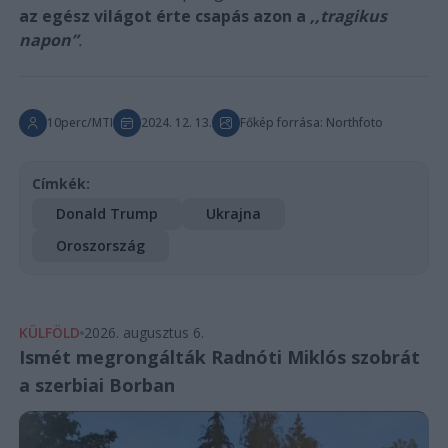
az egész világot érte csapás azon a
,,tragikus
napon”
.
10perc/MTI
2024. 12. 13.
Főkép forrása: Northfoto
Címkék:
Donald Trump
Ukrajna
Oroszország
KÜLFÖLD
2026. augusztus 6.
Ismét megrongálták Radnóti Miklós szobrát
a szerbiai Borban