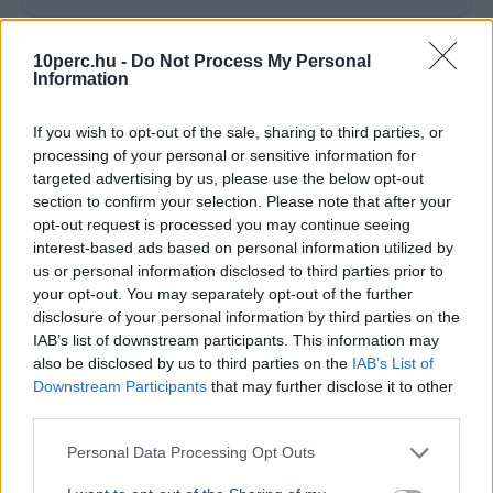
Ajánljuk még
10perc.hu -
Do Not Process My Personal
Information
KÜLFÖLD
2026. augusztus 4.
Ukrán drón csapódott be egy orosz
If you wish to opt-out of the sale, sharing to third parties, or
strandon, sokan meghaltak
processing of your personal or sensitive information for
targeted advertising by us, please use the below opt-out
section to confirm your selection. Please note that after your
opt-out request is processed you may continue seeing
interest-based ads based on personal information utilized by
us or personal information disclosed to third parties prior to
your opt-out. You may separately opt-out of the further
disclosure of your personal information by third parties on the
IAB’s list of downstream participants. This information may
also be disclosed by us to third parties on the
IAB’s List of
Downstream Participants
that may further disclose it to other
third parties.
Personal Data Processing Opt Outs
Ukrajna
Oroszország
Háború
Katasztrófa
Tragédia