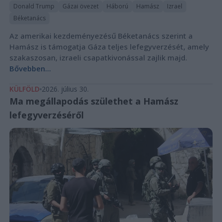
Donald Trump
Gázai övezet
Háború
Hamász
Izrael
Béketanács
Az amerikai kezdeményezésű Béketanács szerint a
Hamász is támogatja Gáza teljes lefegyverzését, amely
szakaszosan, izraeli csapatkivonással zajlik majd.
Bővebben...
KÜLFÖLD
2026. július 30.
Ma megállapodás születhet a Hamász
lefegyverzéséről