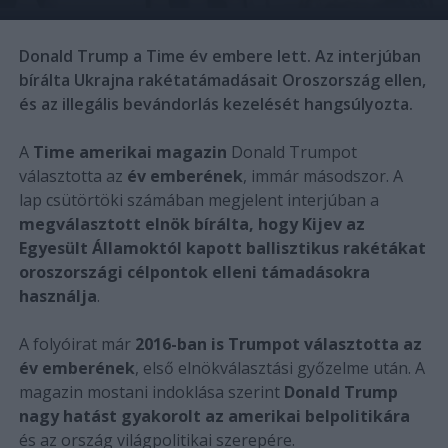
Donald Trump a Time év embere lett. Az interjúban
bírálta Ukrajna rakétatámadásait Oroszország ellen,
és az illegális bevándorlás kezelését hangsúlyozta.
A
Time amerikai magazin
Donald Trumpot
választotta az
év emberének
, immár másodszor. A
lap csütörtöki számában megjelent interjúban a
megválasztott elnök bírálta, hogy Kijev az
Egyesült Államoktól kapott ballisztikus rakétákat
oroszországi célpontok elleni támadásokra
használja
.
A folyóirat már
2016-ban is Trumpot választotta az
év emberének
, első elnökválasztási győzelme után. A
magazin mostani indoklása szerint
Donald Trump
nagy hatást gyakorolt az amerikai belpolitikára
és az ország világpolitikai szerepére.