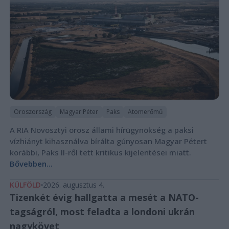
Oroszország
Magyar Péter
Paks
Atomerőmű
A RIA Novosztyi orosz állami hírügynökség a paksi
vízhiányt kihasználva bírálta gúnyosan Magyar Pétert
korábbi, Paks II-ről tett kritikus kijelentései miatt.
Bővebben...
KÜLFÖLD
2026. augusztus 4.
Tizenkét évig hallgatta a mesét a NATO-
tagságról, most feladta a londoni ukrán
nagykövet