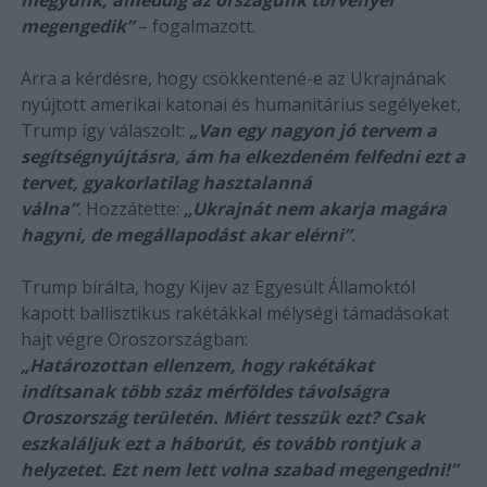
megengedik”
– fogalmazott.
Arra a kérdésre, hogy csökkentené-e az Ukrajnának
nyújtott amerikai katonai és humanitárius segélyeket,
Trump így válaszolt:
„Van egy nagyon jó tervem a
segítségnyújtásra, ám ha elkezdeném felfedni ezt a
tervet, gyakorlatilag hasztalanná
válna”
.
Hozzátette:
„Ukrajnát nem akarja magára
hagyni, de megállapodást akar elérni”
.
Trump bírálta, hogy Kijev az Egyesült Államoktól
kapott ballisztikus rakétákkal mélységi támadásokat
hajt végre Oroszországban:
„Határozottan ellenzem, hogy rakétákat
indítsanak több száz mérföldes távolságra
Oroszország területén. Miért tesszük ezt? Csak
eszkaláljuk ezt a háborút, és tovább rontjuk a
helyzetet. Ezt nem lett volna szabad megengedni!”