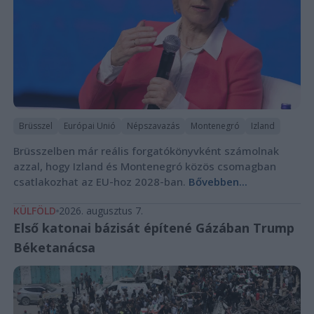
Brüsszel
Európai Unió
Népszavazás
Montenegró
Izland
Brüsszelben már reális forgatókönyvként számolnak
azzal, hogy Izland és Montenegró közös csomagban
csatlakozhat az EU-hoz 2028-ban.
Bővebben...
KÜLFÖLD
2026. augusztus 7.
Első katonai bázisát építené Gázában Trump
Béketanácsa