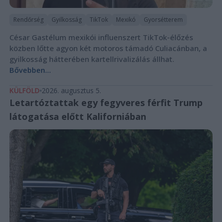
Rendőrség
Gyilkosság
TikTok
Mexikó
Gyorsétterem
César Gastélum mexikói influenszert TikTok-élőzés
közben lőtte agyon két motoros támadó Culiacánban, a
gyilkosság hátterében kartellrivalizálás állhat.
Bővebben...
KÜLFÖLD
2026. augusztus 5.
Letartóztattak egy fegyveres férfit Trump
látogatása előtt Kaliforniában