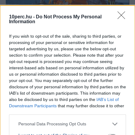
10perc.hu -
Do Not Process My Personal
Information
If you wish to opt-out of the sale, sharing to third parties, or
processing of your personal or sensitive information for
targeted advertising by us, please use the below opt-out
Baleset
Párizs
London
Migráció
section to confirm your selection. Please note that after your
Kigyulladt egy illegális bevándorlókat szállító bárka a La
opt-out request is processed you may continue seeing
interest-based ads based on personal information utilized by
Manche-csatornán, a francia és brit parti őrség 157
us or personal information disclosed to third parties prior to
embert mentett ki a vízből.
Bővebben...
your opt-out. You may separately opt-out of the further
disclosure of your personal information by third parties on the
IAB’s list of downstream participants. This information may
Politika
also be disclosed by us to third parties on the
IAB’s List of
Downstream Participants
that may further disclose it to other
third parties.
Personal Data Processing Opt Outs