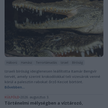
Háború
Hamász
Terrortámadás
Izrael
Bíróság
Izraeli bíróság ideiglenesen leállította Itamár Bengvír
tervét, amely szerint krokodilokkal teli vizesárok venné
körül a palesztin rabokat őrző Keciot börtönt.
Bővebben...
KÜLFÖLD
2026. augusztus 3.
Történelmi mélységben a víztározó,