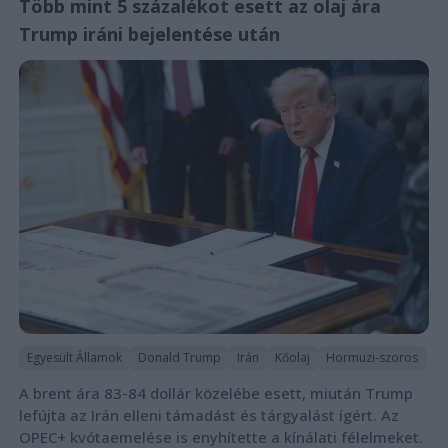
Több mint 5 százalékot esett az olaj ára
Trump iráni bejelentése után
Egyesült Államok
Donald Trump
Irán
Kőolaj
Hormuzi-szoros
A brent ára 83-84 dollár közelébe esett, miután Trump
lefújta az Irán elleni támadást és tárgyalást ígért. Az
OPEC+ kvótaemelése is enyhítette a kínálati félelmeket.