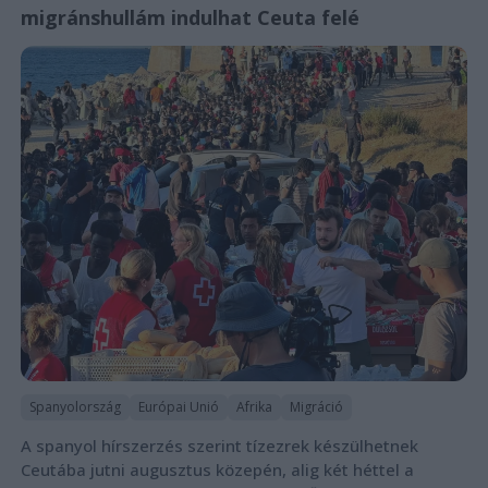
migránshullám indulhat Ceuta felé
Spanyolország
Európai Unió
Afrika
Migráció
A spanyol hírszerzés szerint tízezrek készülhetnek
Ceutába jutni augusztus közepén, alig két héttel a