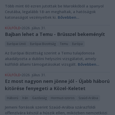
Több mint 60 ezren jutottak be Marokkóból a spanyol
Ceutába, legalább 18-an meghaltak, a hatóságok
katonaságot vezényeltek ki.
Bővebben...
KÜLFÖLD
2026. július 31.
Bajban lehet a Temu - Brüsszel bekeményít
Európai Unió
Európai Bizottság
Temu
Európa
Az Európai Bizottság szerint a Temu tulajdonosa
akadályozta a dublini helyszíni vizsgálatot, amely
külföldi állami támogatásokat vizsgált.
Bővebben...
KÜLFÖLD
2026. július 31.
Ez most nagyon nem jönne jól - Újabb háború
kitörése fenyegeti a Közel-Keletet
Háború
Irán
Gazdaság
Hormuzi-szoros
Szaúd-Arábia
Jemeni források szerint Szaúd-Arábia szárazföldi
offenzívára készül a húszik ellen, miközben nemzetközi