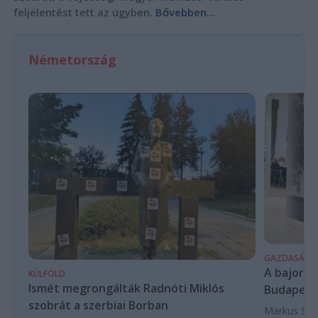
feljelentést tett az ügyben.
Bővebben...
Németország
GAZDASÁG
A bajor m
KÜLFÖLD
Ismét megrongálták Radnóti Miklós
Budapest
szobrát a szerbiai Borban
Markus Söde