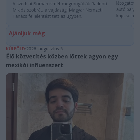
látogatott 
A szerbiai Borban ismét megrongálták Radnóti
autóipar, a
Miklós szobrát, a vajdasági Magyar Nemzeti
kapcsolatok 
Tanács feljelentést tett az ügyben.
Ajánljuk még
KÜLFÖLD
2026. augusztus 5.
Élő közvetítés közben lőttek agyon egy
mexikói influenszert