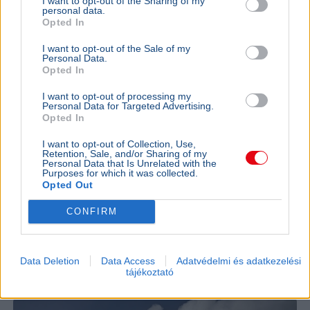
I want to opt-out of the Sharing of my
personal data.
Opted In
I want to opt-out of the Sale of my
Personal Data.
Opted In
I want to opt-out of processing my
KULTÚRA
BELFÖLD
Personal Data for Targeted Advertising.
Majka lemondta a sepsiszentgyörgyi
Lázár Ján
Opted In
koncertjét - Életveszélyes fenyegetést
Őrültség 
I want to opt-out of Collection, Use,
kapott
nem építe
Retention, Sale, and/or Sharing of my
Personal Data that Is Unrelated with the
Majka életveszélyes SMS-fenyegetés miatt
Lázár János
Purposes for which it was collected.
mondta le sepsiszentgyörgyi fellépését, a zenész
a kormány h
Opted Out
feljelentést tesz, a Sic Feszt szervezői is elítélték
víztározók
az ese...
az aszályhel
CONFIRM
KÜLFÖLD
2026. augusztus 4.
Franciaországban is három reaktort
Data Deletion
Data Access
Adatvédelmi és adatkezelési
tájékoztató
állítottak le a hőség miatt