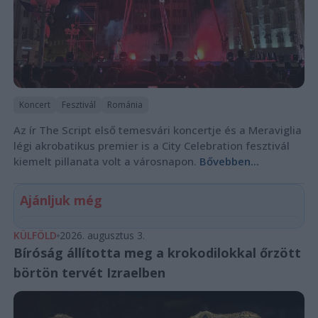
Koncert
Fesztivál
Románia
Az ír The Script első temesvári koncertje és a Meraviglia
légi akrobatikus premier is a City Celebration fesztivál
kiemelt pillanata volt a városnapon.
Bővebben...
Ajánljuk még
KÜLFÖLD
2026. augusztus 3.
Bíróság állította meg a krokodilokkal őrzött
börtön tervét Izraelben