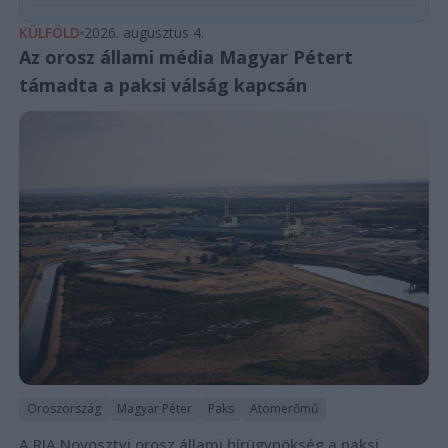
KÜLFÖLD
2026. augusztus 4.
Az orosz állami média Magyar Pétert
támadta a paksi válság kapcsán
Oroszország
Magyar Péter
Paks
Atomerőmű
A RIA Novosztyi orosz állami hírügynökség a paksi