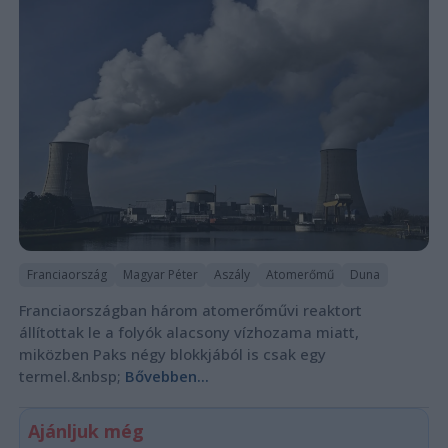
Franciaország
Magyar Péter
Aszály
Atomerőmű
Duna
Franciaországban három atomerőművi reaktort
állítottak le a folyók alacsony vízhozama miatt,
miközben Paks négy blokkjából is csak egy
termel.&nbsp;
Bővebben...
Ajánljuk még