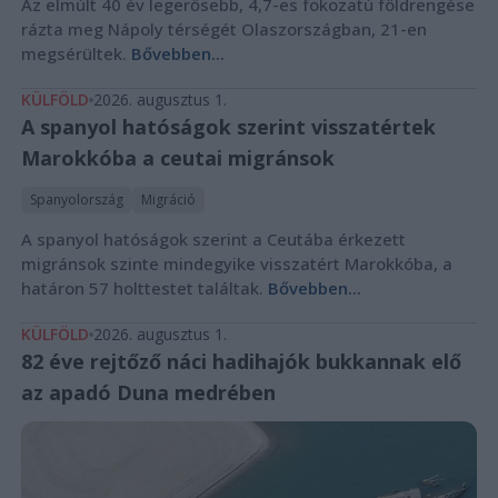
Az elmúlt 40 év legerősebb, 4,7-es fokozatú földrengése
rázta meg Nápoly térségét Olaszországban, 21-en
megsérültek.
Bővebben...
KÜLFÖLD
2026. augusztus 1.
A spanyol hatóságok szerint visszatértek
Marokkóba a ceutai migránsok
Spanyolország
Migráció
A spanyol hatóságok szerint a Ceutába érkezett
migránsok szinte mindegyike visszatért Marokkóba, a
határon 57 holttestet találtak.
Bővebben...
KÜLFÖLD
2026. augusztus 1.
82 éve rejtőző náci hadihajók bukkannak elő
az apadó Duna medrében