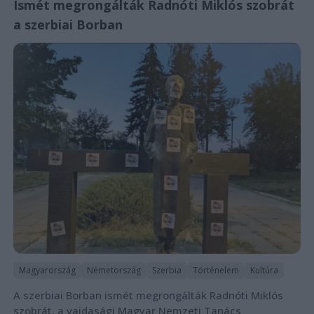
Ismét megrongálták Radnóti Miklós szobrát
a szerbiai Borban
Magyarország
Németország
Szerbia
Történelem
Kultúra
A szerbiai Borban ismét megrongálták Radnóti Miklós
szobrát, a vajdasági Magyar Nemzeti Tanács