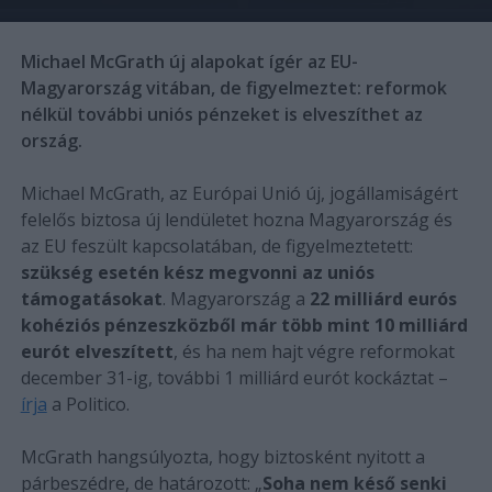
Michael McGrath új alapokat ígér az EU-
Magyarország vitában, de figyelmeztet: reformok
nélkül további uniós pénzeket is elveszíthet az
ország.
Michael McGrath, az Európai Unió új, jogállamiságért
felelős biztosa új lendületet hozna Magyarország és
az EU feszült kapcsolatában, de figyelmeztetett:
szükség esetén kész megvonni az uniós
támogatásokat
. Magyarország a
22 milliárd eurós
kohéziós pénzeszközből már több mint 10 milliárd
eurót elveszített
, és ha nem hajt végre reformokat
december 31-ig, további 1 milliárd eurót kockáztat –
írja
a Politico.
McGrath hangsúlyozta, hogy biztosként nyitott a
párbeszédre, de határozott: „
Soha nem késő senki