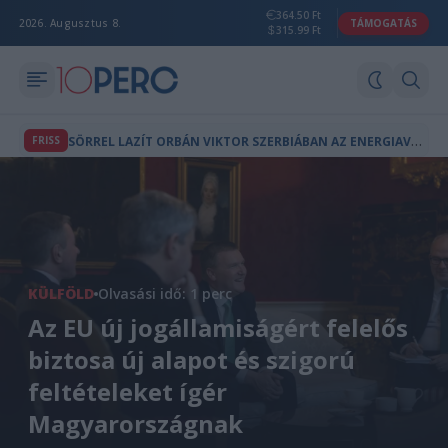
364.50 Ft
2026. Augusztus 8.
TÁMOGATÁS
315.99 Ft
S
ÖRREL LAZÍT ORBÁN VIKTOR SZERBIÁBAN AZ ENERGIAVÁLSÁG ALATT
FRISS
KÜLFÖLD
Olvasási idő: 1 perc
Az EU új jogállamiságért felelős
biztosa új alapot és szigorú
feltételeket ígér
Magyarországnak