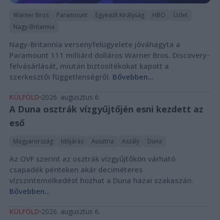
Warner Bros
Paramount
Egyesült Királyság
HBO
Üzlet
Nagy-Britannia
Nagy-Britannia versenyfelügyelete jóváhagyta a
Paramount 111 milliárd dolláros Warner Bros. Discovery-
felvásárlását, miután biztosítékokat kapott a
szerkesztői függetlenségről.
Bővebben...
KÜLFÖLD
2026. augusztus 6.
A Duna osztrák vízgyűjtőjén esni kezdett az
eső
Magyarország
Időjárás
Ausztria
Aszály
Duna
Az OVF szerint az osztrák vízgyűjtőkön várható
csapadék pénteken akár deciméteres
vízszintemelkedést hozhat a Duna hazai szakaszán.
Bővebben...
KÜLFÖLD
2026. augusztus 6.