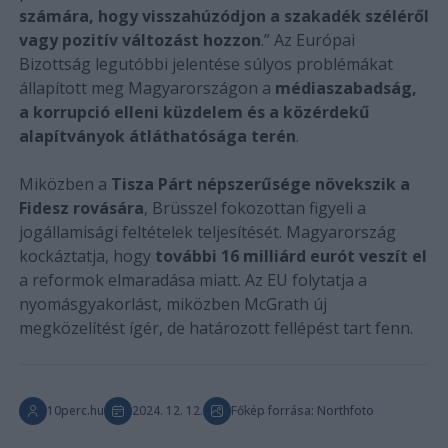
számára, hogy visszahúzódjon a szakadék széléről
vagy pozitív változást hozzon
.” Az Európai
Bizottság legutóbbi jelentése súlyos problémákat
állapított meg Magyarországon a
médiaszabadság,
a korrupció elleni küzdelem és a közérdekű
alapítványok átláthatósága terén
.
Miközben a
Tisza Párt népszerűsége növekszik a
Fidesz rovására
, Brüsszel fokozottan figyeli a
jogállamisági feltételek teljesítését. Magyarország
kockáztatja, hogy
további 16 milliárd eurót veszít el
a reformok elmaradása miatt. Az EU folytatja a
nyomásgyakorlást, miközben McGrath új
megközelítést ígér, de határozott fellépést tart fenn.
10perc.hu
2024. 12. 12.
Főkép forrása: Northfoto