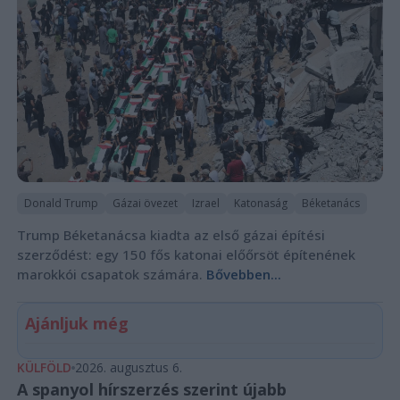
Donald Trump
Gázai övezet
Izrael
Katonaság
Béketanács
Trump Béketanácsa kiadta az első gázai építési
szerződést: egy 150 fős katonai előőrsöt építenének
marokkói csapatok számára.
Bővebben...
Ajánljuk még
KÜLFÖLD
2026. augusztus 6.
A spanyol hírszerzés szerint újabb