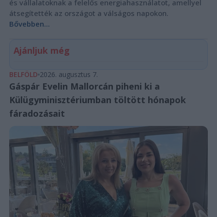
és vállalatoknak a felelős energiahasználatot, amellyel
átsegítették az országot a válságos napokon.
Bővebben...
Ajánljuk még
BELFÖLD
2026. augusztus 7.
Gáspár Evelin Mallorcán piheni ki a
Külügyminisztériumban töltött hónapok
fáradozásait