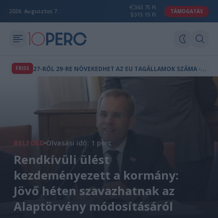
363.75 Ft
2026. Augusztus 7.
TÁMOGATÁS
315.15 Ft
2
7-RŐL 29-RE NÖVEKEDHET AZ EU TAGÁLLAMOK SZÁMA - BRÜSSZEL PÁROS BŐVÍTÉST TERVEZ
FRISS
BELFÖLD
Olvasási idő: 1 perc
Rendkívüli ülést
kezdeményezett a kormány:
Jövő héten szavazhatnak az
Alaptörvény módosításáról