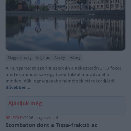
Magyarország
Időjárás
Aszály
Hőség
A HungaroMet szerint szerdán a Kékestetőn 31,3 fokot
mértek, mindössze egy tized fokkal maradva el a
minden idők legmagasabb hőmérsékleti rekordjától.
Bővebben...
Ajánljuk még
BELFÖLD
2026. augusztus 6.
Szombaton dönt a Tisza-frakció az