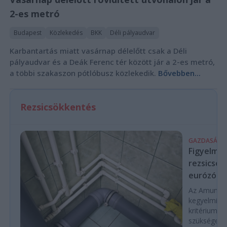
2-es metró
Budapest
Közlekedés
BKK
Déli pályaudvar
Karbantartás miatt vasárnap délelőtt csak a Déli
pályaudvar és a Deák Ferenc tér között jár a 2-es metró,
a többi szakaszon pótlóbusz közlekedik.
Bővebben...
Rezsicsökkentés
GAZDASÁG
Figyelmez
rezsicsök
eurózóná
Az Amundi 
kegyelmi id
kritériumok
szükségese