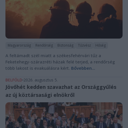
Magyarország
Rendőrség
Biztonság
Tűzvész
Hőség
A feltámadt szél miatt a székesfehérvári tűz a
Feketehegy-szárazréti házak felé terjed, a rendőrség
több lakost is evakuálásra kért.
Bővebben...
BELFÖLD
2026. augusztus 5.
Jövőhét kedden szavazhat az Országgyűlés
az új köztársasági elnökről