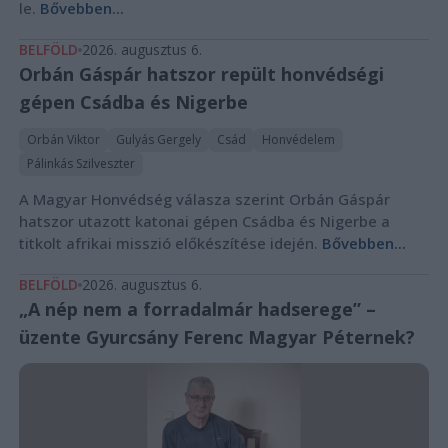
le.
Bővebben...
BELFÖLD
2026. augusztus 6.
Orbán Gáspár hatszor repült honvédségi
gépen Csádba és Nigerbe
Orbán Viktor
Gulyás Gergely
Csád
Honvédelem
Pálinkás Szilveszter
A Magyar Honvédség válasza szerint Orbán Gáspár
hatszor utazott katonai gépen Csádba és Nigerbe a
titkolt afrikai misszió előkészítése idején.
Bővebben...
BELFÖLD
2026. augusztus 6.
„A nép nem a forradalmár hadserege” –
üzente Gyurcsány Ferenc Magyar Péternek?