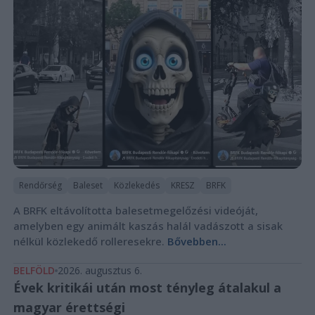
Rendőrség
Baleset
Közlekedés
KRESZ
BRFK
A BRFK eltávolította balesetmegelőzési videóját,
amelyben egy animált kaszás halál vadászott a sisak
nélkül közlekedő rolleresekre.
Bővebben...
BELFÖLD
2026. augusztus 6.
Évek kritikái után most tényleg átalakul a
magyar érettségi