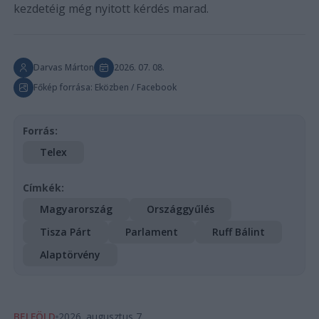
kezdetéig még nyitott kérdés marad.
Darvas Márton
2026. 07. 08.
Főkép forrása: Eközben / Facebook
Forrás:
Telex
Címkék:
Magyarország
Országgyűlés
Tisza Párt
Parlament
Ruff Bálint
Alaptörvény
BELFÖLD
2026. augusztus 7.