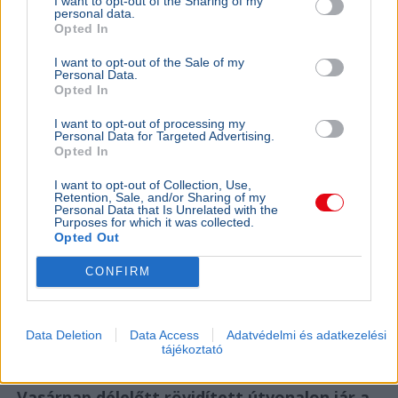
I want to opt-out of the Sharing of my
personal data.
Opted In
I want to opt-out of the Sale of my
Personal Data.
Opted In
I want to opt-out of processing my
Personal Data for Targeted Advertising.
Opted In
I want to opt-out of Collection, Use,
Retention, Sale, and/or Sharing of my
Personal Data that Is Unrelated with the
Purposes for which it was collected.
Opted Out
CONFIRM
Egy férfit korábbi ittas vezetése miatt idéztek be
kihallgatásra Gödöllőre, ám a gödöllői rendőrök az
odavezető úton ismét ittas állapotban állították meg.
Data Deletion
Data Access
Adatvédelmi és adatkezelési
Bővebben...
tájékoztató
BELFÖLD
2026. augusztus 6.
Vasárnap délelőtt rövidített útvonalon jár a