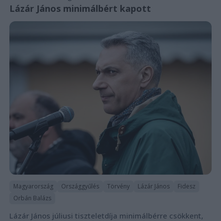
Lázár János minimálbért kapott
Magyarország
Országgyűlés
Törvény
Lázár János
Fidesz
Orbán Balázs
Lázár János júliusi tiszteletdíja minimálbérre csökkent,