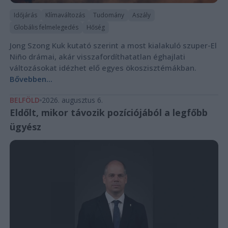
Időjárás
Klímaváltozás
Tudomány
Aszály
Globális felmelegedés
Hőség
Jong Szong Kuk kutató szerint a most kialakuló szuper-El
Niño drámai, akár visszafordíthatatlan éghajlati
változásokat idézhet elő egyes ökoszisztémákban.
Bővebben...
BELFÖLD
2026. augusztus 6.
Eldőlt, mikor távozik pozíciójából a legfőbb
ügyész