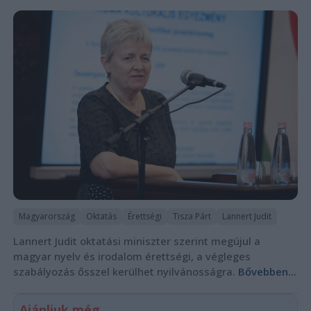
Magyarország
Oktatás
Érettségi
Tisza Párt
Lannert Judit
Lannert Judit oktatási miniszter szerint megújul a
magyar nyelv és irodalom érettségi, a végleges
szabályozás ősszel kerülhet nyilvánosságra.
Bővebben...
Ajánljuk még