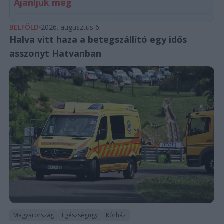
Ajánljuk még
BELFÖLD
2026. augusztus 6.
Halva vitt haza a betegszállító egy idős
asszonyt Hatvanban
Magyarország
Egészségügy
Kórház