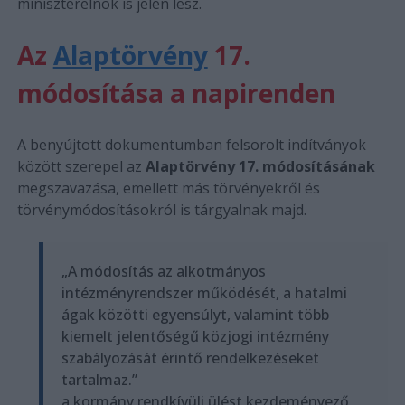
miniszterelnök is jelen lesz.
Az
Alaptörvény
17.
módosítása a napirenden
A benyújtott dokumentumban felsorolt indítványok
között szerepel az
Alaptörvény 17. módosításának
megszavazása, emellett más törvényekről és
törvénymódosításokról is tárgyalnak majd.
„A módosítás az alkotmányos
intézményrendszer működését, a hatalmi
ágak közötti egyensúlyt, valamint több
kiemelt jelentőségű közjogi intézmény
szabályozását érintő rendelkezéseket
tartalmaz.”
a kormány rendkívüli ülést kezdeményező