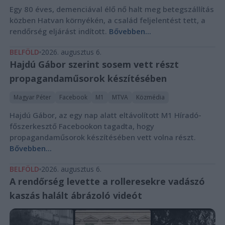
Egy 80 éves, demenciával élő nő halt meg betegszállítás
közben Hatvan környékén, a család feljelentést tett, a
rendőrség eljárást indított.
Bővebben...
BELFÖLD
2026. augusztus 6.
Hajdú Gábor szerint sosem vett részt
propagandaműsorok készítésében
Magyar Péter
Facebook
M1
MTVA
Közmédia
Hajdú Gábor, az egy nap alatt eltávolított M1 Híradó-
főszerkesztő Facebookon tagadta, hogy
propagandaműsorok készítésében vett volna részt.
Bővebben...
BELFÖLD
2026. augusztus 6.
A rendőrség levette a rolleresekre vadászó
kaszás halált ábrázoló videót