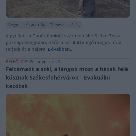
Szeged
Katasztrófa
Tűzvész
Hőség
Kigyulladt a Tápéi-öbölnél szárazon álló Szőke Tisza
gőzhajó Szegeden, a tűz a körülötte égő magas fűről
terjedt át a hajóra.
Bővebben...
BELFÖLD
2026. augusztus 5.
Feltámadt a szél, a lángok most a házak felé
kúsznak Székesfehérváron - Evakuálni
kezdtek