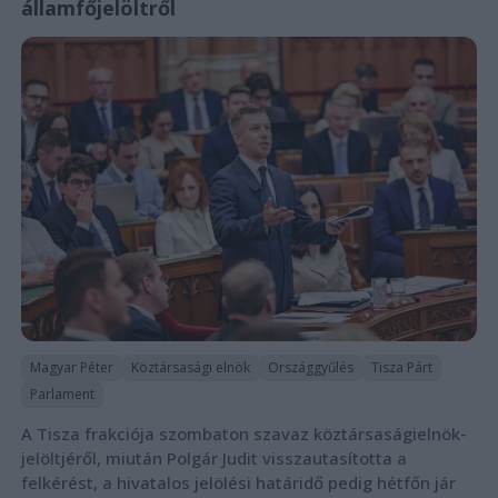
államfőjelöltről
Magyar Péter
Köztársasági elnök
Országgyűlés
Tisza Párt
Parlament
A Tisza frakciója szombaton szavaz köztársaságielnök-
jelöltjéről, miután Polgár Judit visszautasította a
felkérést, a hivatalos jelölési határidő pedig hétfőn jár