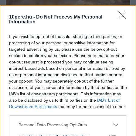
10perc.hu -
Do Not Process My Personal
Information
If you wish to opt-out of the sale, sharing to third parties, or
processing of your personal or sensitive information for
targeted advertising by us, please use the below opt-out
section to confirm your selection. Please note that after your
opt-out request is processed you may continue seeing
interest-based ads based on personal information utilized by
us or personal information disclosed to third parties prior to
Magyarország
Bűncselekmény
Rendőrség
Csalás
Arany
your opt-out. You may separately opt-out of the further
disclosure of your personal information by third parties on the
Rendőrnek és ügyvédnek kiadva magukat csaltak ki 2,5
IAB’s list of downstream participants. This information may
millió forintot és ékszereket egy dunaföldvári nőtől, aki
also be disclosed by us to third parties on the
IAB’s List of
azt hitte, fia balesetet okozott.
Bővebben...
Downstream Participants
that may further disclose it to other
third parties.
BELFÖLD
2026. augusztus 6.
Ittas vezetés miatt idézték be, majd ismét
Personal Data Processing Opt Outs
ittasan vezetett a kihallgatására egy férfi