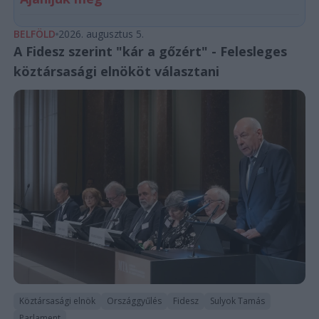
BELFÖLD
2026. augusztus 5.
A Fidesz szerint "kár a gőzért" - Felesleges
köztársasági elnököt választani
Köztársasági elnök
Országgyűlés
Fidesz
Sulyok Tamás
Parlament