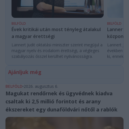
BELFÖLD
BELFÖLD
Évek kritikái után most tényleg átalakul
Lannert Ju
a magyar érettségi
központo
Lannert Judit oktatási miniszter szerint megújul a
Lannert Judi
magyar nyelv és irodalom érettségi, a végleges
években túl
szabályozás ősszel kerülhet nyilvánosságra.
ki, ennek m
Ajánljuk még
BELFÖLD
2026. augusztus 6.
Magukat rendőrnek és ügyvédnek kiadva
csaltak ki 2,5 millió forintot és arany
ékszereket egy dunaföldvári nőtől a rablók