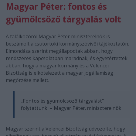
Magyar Péter: fontos és
gyümölcsöző tárgyalás volt
A találkozóról Magyar Péter miniszterelnök is
beszámolt a csütörtöki kormányszóvivői tájékoztatón.
Elmondása szerint megállapodtak abban, hogy
rendszeres kapcsolatban maradnak, és egyetértettek
abban, hogy a magyar kormány és a Velencei
Bizottság is elkötelezett a magyar jogállamiság
megőrzése mellett.
„Fontos és gyümölcsöző tárgyalást”
folytattunk. – Magyar Péter, miniszterelnök
Magyar szerint a Velencei Bizottság üdvözölte, hogy
elindítanak egy hosszú alkotmányozási folyamatot. A