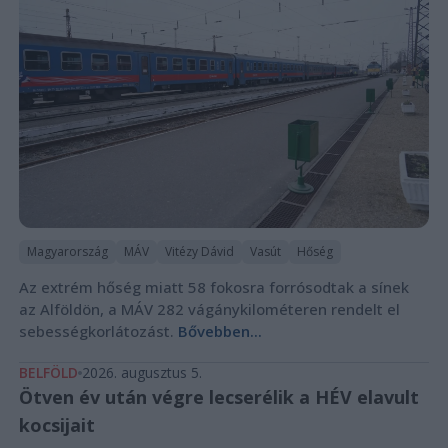
Magyarország
MÁV
Vitézy Dávid
Vasút
Hőség
Az extrém hőség miatt 58 fokosra forrósodtak a sínek
az Alföldön, a MÁV 282 vágánykilométeren rendelt el
sebességkorlátozást.
Bővebben...
BELFÖLD
2026. augusztus 5.
Ötven év után végre lecserélik a HÉV elavult
kocsijait