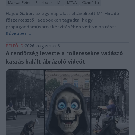
Magyar Péter
Facebook
M1
MTVA
Közmédia
Hajdú Gábor, az egy nap alatt eltávolított M1 Híradó-
főszerkesztő Facebookon tagadta, hogy
propagandaműsorok készítésében vett volna részt.
Bővebben...
BELFÖLD
2026. augusztus 6.
A rendőrség levette a rolleresekre vadászó
kaszás halált ábrázoló videót