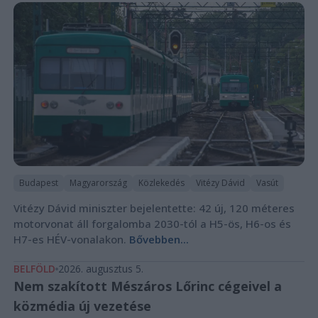
Budapest
Magyarország
Közlekedés
Vitézy Dávid
Vasút
Vitézy Dávid miniszter bejelentette: 42 új, 120 méteres
motorvonat áll forgalomba 2030-tól a H5-ös, H6-os és
H7-es HÉV-vonalakon.
Bővebben...
BELFÖLD
2026. augusztus 5.
Nem szakított Mészáros Lőrinc cégeivel a
közmédia új vezetése