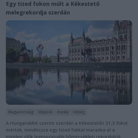
Egy tized fokon múlt a Kékestető
melegrekordja szerdán
Magyarország
Időjárás
Aszály
Hőség
A HungaroMet szerint szerdán a Kékestetőn 31,3 fokot
mértek, mindössze egy tized fokkal maradva el a
minden idők legmagasabb hőmérsékleti rekordjától.