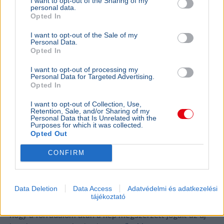
I want to opt-out of the Sharing of my
BELFÖLD
2026. augusztus 6.
personal data.
Opted In
„A nép nem a forradalmár hadserege” –
üzente Gyurcsány Ferenc Magyar Péternek?
I want to opt-out of the Sale of my
Personal Data.
Opted In
I want to opt-out of processing my
Personal Data for Targeted Advertising.
Opted In
I want to opt-out of Collection, Use,
Retention, Sale, and/or Sharing of my
Personal Data that Is Unrelated with the
Purposes for which it was collected.
Opted Out
CONFIRM
Magyarország
Magyar Péter
Facebook
Gyurcsány Ferenc
Tisza Párt
Data Deletion
Data Access
Adatvédelmi és adatkezelési
tájékoztató
Gyurcsány Ferenc Facebook-bejegyzésében arról írt,
hogy a forradalom után a nép megszerzett jogait az új