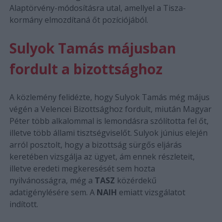
Alaptörvény-módosításra utal, amellyel a Tisza-
kormány elmozdítaná őt pozíciójából.
Sulyok Tamás májusban
fordult a bizottsághoz
A közlemény felidézte, hogy Sulyok Tamás még május
végén a Velencei Bizottsághoz fordult, miután Magyar
Péter több alkalommal is lemondásra szólította fel őt,
illetve több állami tisztségviselőt. Sulyok június elején
arról posztolt, hogy a bizottság sürgős eljárás
keretében vizsgálja az ügyet, ám ennek részleteit,
illetve eredeti megkeresését sem hozta
nyilvánosságra, még a
TASZ
közérdekű
adatigénylésére sem. A
NAIH
emiatt vizsgálatot
indított.