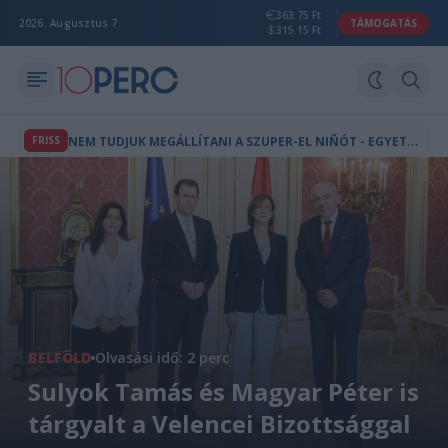
363.75 Ft
2026. Augusztus 7.
TÁMOGATÁS
315.15 Ft
N
EM TUDJUK MEGÁLLÍTANI A SZUPER-EL NIÑÓT - EGYETLEN ESEMÉNY IS VÉGLEG ÁTBILLENTHET TELJES ÖKOSZISZTÉMÁKAT
FRISS
BELFÖLD
Olvasási idő: 2 perc
Sulyok Tamás és Magyar Péter is
tárgyalt a Velencei Bizottsággal