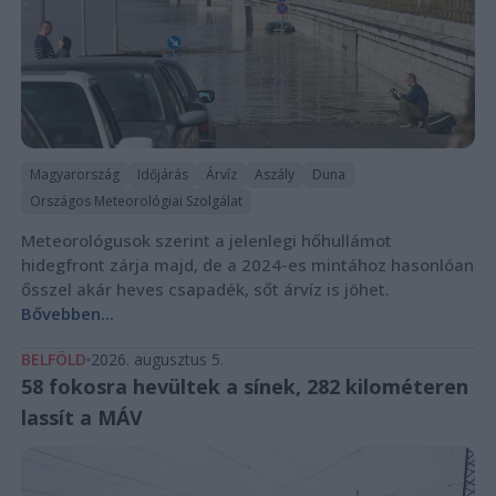
Magyarország
Időjárás
Árvíz
Aszály
Duna
Országos Meteorológiai Szolgálat
Meteorológusok szerint a jelenlegi hőhullámot
hidegfront zárja majd, de a 2024-es mintához hasonlóan
ősszel akár heves csapadék, sőt árvíz is jöhet.
Bővebben...
BELFÖLD
2026. augusztus 5.
58 fokosra hevültek a sínek, 282 kilométeren
lassít a MÁV