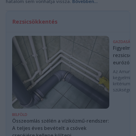
hatalom sem vonhatja vissza.
Bővebben...
Rezsicsökkentés
GAZDASÁG
Figyelmez
rezsicsök
eurózóná
Az Amundi 
kegyelmi id
kritériumok
szükségese
BELFÖLD
Összeomlás szélén a víziközmű-rendszer:
A teljes éves bevételt a csövek
cseréjére kellene költeni