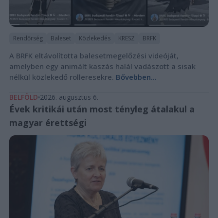
Rendőrség
Baleset
Közlekedés
KRESZ
BRFK
A BRFK eltávolította balesetmegelőzési videóját,
amelyben egy animált kaszás halál vadászott a sisak
nélkül közlekedő rolleresekre.
Bővebben...
BELFÖLD
2026. augusztus 6.
Évek kritikái után most tényleg átalakul a
magyar érettségi