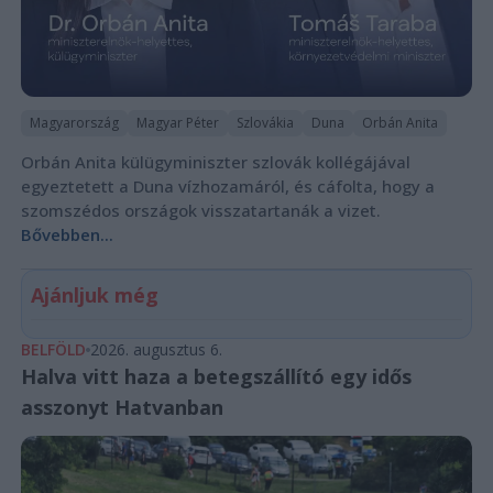
Magyarország
Magyar Péter
Szlovákia
Duna
Orbán Anita
Orbán Anita külügyminiszter szlovák kollégájával
egyeztetett a Duna vízhozamáról, és cáfolta, hogy a
szomszédos országok visszatartanák a vizet.
Bővebben...
Ajánljuk még
BELFÖLD
2026. augusztus 6.
Halva vitt haza a betegszállító egy idős
asszonyt Hatvanban