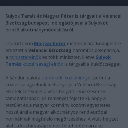
Sulyok Tamás és Magyar Péter is tárgyalt a Velencei
Bizottság budapesti delegációjával a Sulyokot
érintő alkotmánymódosításról.
Csütörtökön
Magyar Péter
meghívására Budapestre
érkezett a
Velencei Bizottság
háromfős delegációja,
a
miniszterelnök
és több miniszter, illetve
Sulyok
Tamás
köztársasági elnök
is tárgyalt a küldöttséggel.
A Sándor-palota
csütörtöki közleménye
szerint a
köztársasági elnök méltányolja a Velencei Bizottság
elkötelezettségét a vitás helyzet rendezésének
támogatásában, és reményét fejezte ki, hogy a
testület és a magyar kormány közötti egyeztetés
hozzájárul a magyar alkotmányos rend európai
normáknak megfelelő megőrzéséhez. A vitás helyzet
alatt a köztársasági elnök feltehetően arra az