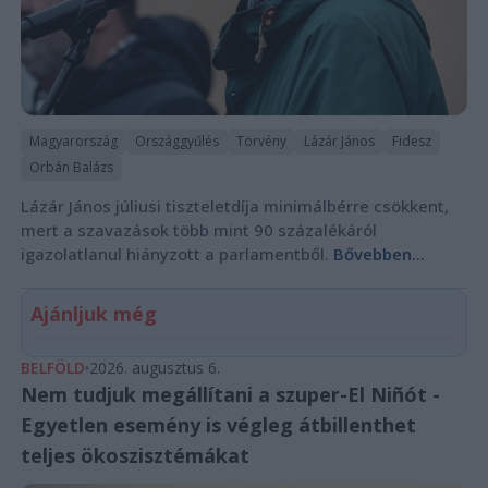
Magyarország
Országgyűlés
Törvény
Lázár János
Fidesz
Orbán Balázs
Lázár János júliusi tiszteletdíja minimálbérre csökkent,
mert a szavazások több mint 90 százalékáról
igazolatlanul hiányzott a parlamentből.
Bővebben...
Ajánljuk még
BELFÖLD
2026. augusztus 6.
Nem tudjuk megállítani a szuper-El Niñót -
Egyetlen esemény is végleg átbillenthet
teljes ökoszisztémákat