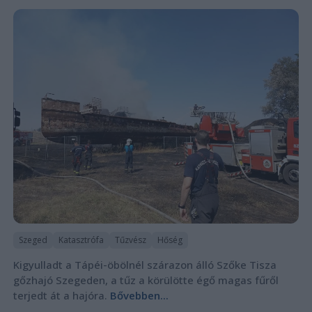
Szeged
Katasztrófa
Tűzvész
Hőség
Kigyulladt a Tápéi-öbölnél szárazon álló Szőke Tisza
gőzhajó Szegeden, a tűz a körülötte égő magas fűről
terjedt át a hajóra.
Bővebben...