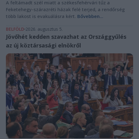
A feltámadt szél miatt a székesfehérvári tűz a
Feketehegy-szárazréti házak felé terjed, a rendőrség
több lakost is evakuálásra kért.
Bővebben...
BELFÖLD
2026. augusztus 5.
Jövőhét kedden szavazhat az Országgyűlés
az új köztársasági elnökről