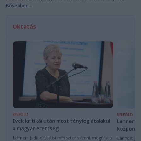
Bővebben...
Oktatás
BELFÖLD
BELFÖLD
Évek kritikái után most tényleg átalakul
Lannert Ju
a magyar érettségi
központo
Lannert Judit oktatási miniszter szerint megújul a
Lannert Judi