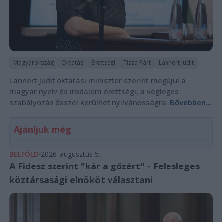
Magyarország
Oktatás
Érettségi
Tisza Párt
Lannert Judit
Lannert Judit oktatási miniszter szerint megújul a
magyar nyelv és irodalom érettségi, a végleges
szabályozás ősszel kerülhet nyilvánosságra.
Bővebben...
Ajánljuk még
BELFÖLD
2026. augusztus 5.
A Fidesz szerint "kár a gőzért" - Felesleges
köztársasági elnököt választani