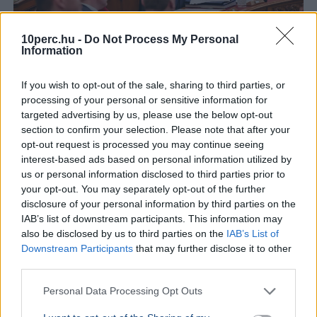
10perc.hu -
Do Not Process My Personal
Magyar Péter
Köztársasági elnök
Országgyűlés
Tisza Párt
Information
Parlament
A Tisza frakciója szombaton szavaz köztársaságielnök-
If you wish to opt-out of the sale, sharing to third parties, or
processing of your personal or sensitive information for
jelöltjéről, miután Polgár Judit visszautasította a
targeted advertising by us, please use the below opt-out
felkérést, a hivatalos jelölési határidő pedig hétfőn jár
section to confirm your selection. Please note that after your
le.
Bővebben...
opt-out request is processed you may continue seeing
interest-based ads based on personal information utilized by
BELFÖLD
2026. augusztus 6.
us or personal information disclosed to third parties prior to
Orbán Gáspár hatszor repült honvédségi
your opt-out. You may separately opt-out of the further
gépen Csádba és Nigerbe
disclosure of your personal information by third parties on the
IAB’s list of downstream participants. This information may
Orbán Viktor
Gulyás Gergely
Csád
Honvédelem
also be disclosed by us to third parties on the
IAB’s List of
Pálinkás Szilveszter
Downstream Participants
that may further disclose it to other
third parties.
A Magyar Honvédség válasza szerint Orbán Gáspár
hatszor utazott katonai gépen Csádba és Nigerbe a
Personal Data Processing Opt Outs
titkolt afrikai misszió előkészítése idején.
Bővebben...