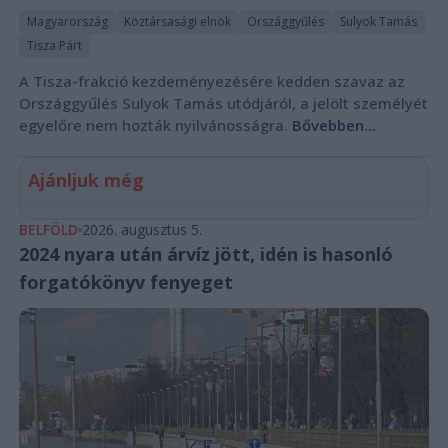
Magyarország
Köztársasági elnök
Országgyűlés
Sulyok Tamás
Tisza Párt
A Tisza-frakció kezdeményezésére kedden szavaz az
Országgyűlés Sulyok Tamás utódjáról, a jelölt személyét
egyelőre nem hozták nyilvánosságra.
Bővebben...
Ajánljuk még
BELFÖLD
2026. augusztus 5.
2024 nyara után árvíz jött, idén is hasonló
forgatókönyv fenyeget