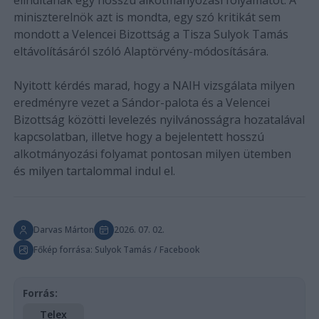
miniszterelnök azt is mondta, egy szó kritikát sem
mondott a Velencei Bizottság a Tisza Sulyok Tamás
eltávolításáról szóló Alaptörvény-módosítására.
Nyitott kérdés marad, hogy a NAIH vizsgálata milyen
eredményre vezet a Sándor-palota és a Velencei
Bizottság közötti levelezés nyilvánosságra hozatalával
kapcsolatban, illetve hogy a bejelentett hosszú
alkotmányozási folyamat pontosan milyen ütemben
és milyen tartalommal indul el.
Darvas Márton
2026. 07. 02.
Főkép forrása: Sulyok Tamás / Facebook
Forrás:
Telex