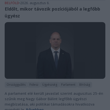
BELFÖLD
2026. augusztus 6.
Eldőlt, mikor távozik pozíciójából a legfőbb
ügyész
Országgyűlés
Fidesz
Ügyészség
Parlament
Bíróság
A parlament elé került javaslat szerint augusztus 25-én
szűnik meg Nagy Gábor Bálint legfőbb ügyészi
megbízatása, aki politikai támadásokra hivatkozva
mondott le.
Bővebben...