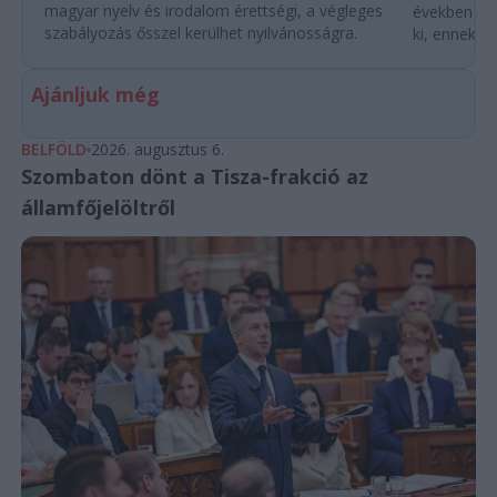
magyar nyelv és irodalom érettségi, a végleges
években túl
szabályozás ősszel kerülhet nyilvánosságra.
ki, ennek m
Ajánljuk még
BELFÖLD
2026. augusztus 6.
Szombaton dönt a Tisza-frakció az
államfőjelöltről