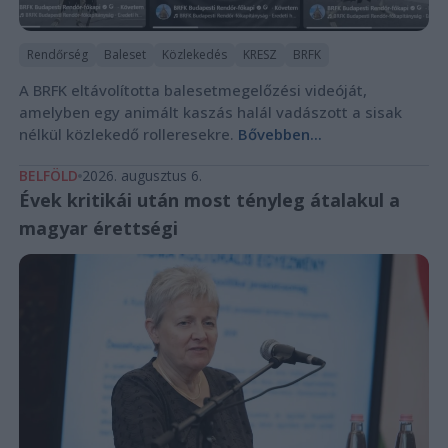
Rendőrség
Baleset
Közlekedés
KRESZ
BRFK
A BRFK eltávolította balesetmegelőzési videóját,
amelyben egy animált kaszás halál vadászott a sisak
nélkül közlekedő rolleresekre.
Bővebben...
BELFÖLD
2026. augusztus 6.
Évek kritikái után most tényleg átalakul a
magyar érettségi