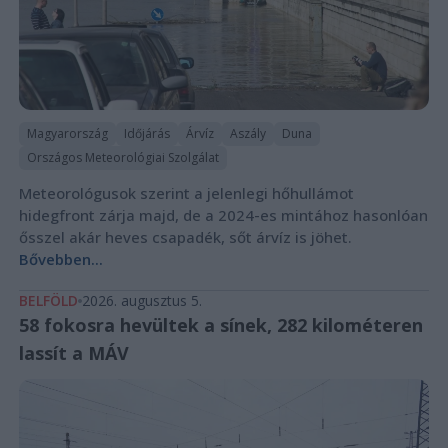
Magyarország
Időjárás
Árvíz
Aszály
Duna
Országos Meteorológiai Szolgálat
Meteorológusok szerint a jelenlegi hőhullámot
hidegfront zárja majd, de a 2024-es mintához hasonlóan
ősszel akár heves csapadék, sőt árvíz is jöhet.
Bővebben...
BELFÖLD
2026. augusztus 5.
58 fokosra hevültek a sínek, 282 kilométeren
lassít a MÁV