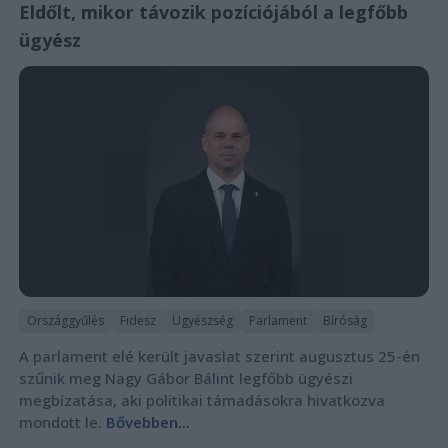
Eldőlt, mikor távozik pozíciójából a legfőbb
ügyész
Országgyűlés
Fidesz
Ügyészség
Parlament
Bíróság
A parlament elé került javaslat szerint augusztus 25-én
szűnik meg Nagy Gábor Bálint legfőbb ügyészi
megbízatása, aki politikai támadásokra hivatkozva
mondott le.
Bővebben...