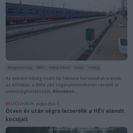
Magyarország
MÁV
Vitézy Dávid
Vasút
Hőség
Az extrém hőség miatt 58 fokosra forrósodtak a sínek
az Alföldön, a MÁV 282 vágánykilométeren rendelt el
sebességkorlátozást.
Bővebben...
BELFÖLD
2026. augusztus 5.
Ötven év után végre lecserélik a HÉV elavult
kocsijait