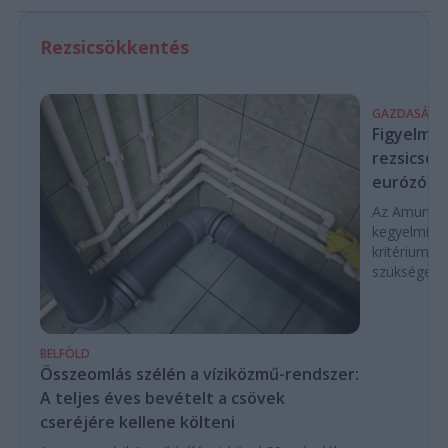
Rezsicsökkentés
GAZDASÁG
Figyelmez
rezsicsök
eurózóná
Az Amundi 
kegyelmi id
kritériumok
szükségese
BELFÖLD
Összeomlás szélén a víziközmű-rendszer:
A teljes éves bevételt a csövek
cseréjére kellene költeni