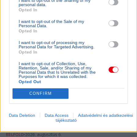
I want to opt-out of the Sharing of my
personal data.
Opted In
Magyar Péter
Köztársasági elnök
Országgyűlés
Tisza Párt
Parlament
I want to opt-out of the Sale of my
Personal Data.
A Tisza frakciója szombaton szavaz köztársaságielnök-
Opted In
jelöltjéről, miután Polgár Judit visszautasította a
I want to opt-out of processing my
felkérést, a hivatalos jelölési határidő pedig hétfőn jár
Personal Data for Targeted Advertising.
le.
Bővebben...
Opted In
BELFÖLD
2026. augusztus 6.
I want to opt-out of Collection, Use,
Retention, Sale, and/or Sharing of my
Orbán Gáspár hatszor repült honvédségi
Personal Data that Is Unrelated with the
Purposes for which it was collected.
gépen Csádba és Nigerbe
Opted Out
Orbán Viktor
Gulyás Gergely
Csád
Honvédelem
CONFIRM
Pálinkás Szilveszter
A Magyar Honvédség válasza szerint Orbán Gáspár
hatszor utazott katonai gépen Csádba és Nigerbe a
Data Deletion
Data Access
Adatvédelmi és adatkezelési
tájékoztató
titkolt afrikai misszió előkészítése idején.
Bővebben...
BELFÖLD
2026. augusztus 6.