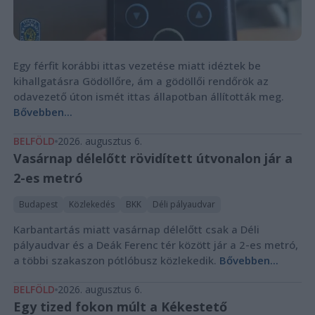
Egy férfit korábbi ittas vezetése miatt idéztek be
kihallgatásra Gödöllőre, ám a gödöllői rendőrök az
odavezető úton ismét ittas állapotban állították meg.
Bővebben...
BELFÖLD
2026. augusztus 6.
Vasárnap délelőtt rövidített útvonalon jár a
2-es metró
Budapest
Közlekedés
BKK
Déli pályaudvar
Karbantartás miatt vasárnap délelőtt csak a Déli
pályaudvar és a Deák Ferenc tér között jár a 2-es metró,
a többi szakaszon pótlóbusz közlekedik.
Bővebben...
BELFÖLD
2026. augusztus 6.
Egy tized fokon múlt a Kékestető