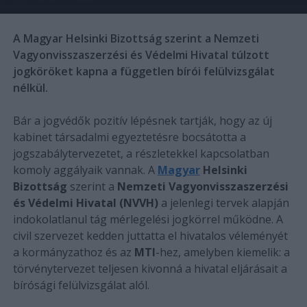
A Magyar Helsinki Bizottság szerint a Nemzeti
Vagyonvisszaszerzési és Védelmi Hivatal túlzott
jogköröket kapna a független bírói felülvizsgálat
nélkül.
Bár a jogvédők pozitív lépésnek tartják, hogy az új
kabinet társadalmi egyeztetésre bocsátotta a
jogszabálytervezetet, a részletekkel kapcsolatban
komoly aggályaik vannak. A
Magyar
Helsinki
Bizottság
szerint a
Nemzeti Vagyonvisszaszerzési
és Védelmi Hivatal (NVVH)
a jelenlegi tervek alapján
indokolatlanul tág mérlegelési jogkörrel működne. A
civil szervezet kedden juttatta el hivatalos véleményét
a kormányzathoz és az
MTI
-hez, amelyben kiemelik: a
törvénytervezet teljesen kivonná a hivatal eljárásait a
bírósági felülvizsgálat alól.