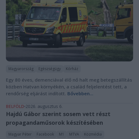
Magyarország
Egészségügy
Kórház
Egy 80 éves, demenciával élő nő halt meg betegszállítás
közben Hatvan környékén, a család feljelentést tett, a
rendőrség eljárást indított.
Bővebben...
BELFÖLD
2026. augusztus 6.
Hajdú Gábor szerint sosem vett részt
propagandaműsorok készítésében
Magyar Péter
Facebook
M1
MTVA
Közmédia