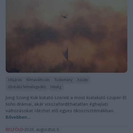
Időjárás
Klímaváltozás
Tudomány
Aszály
Globális felmelegedés
Hőség
Jong Szong Kuk kutató szerint a most kialakuló szuper-El
Niño drámai, akár visszafordíthatatlan éghajlati
változásokat idézhet elő egyes ökoszisztémákban.
Bővebben...
BELFÖLD
2026. augusztus 6.