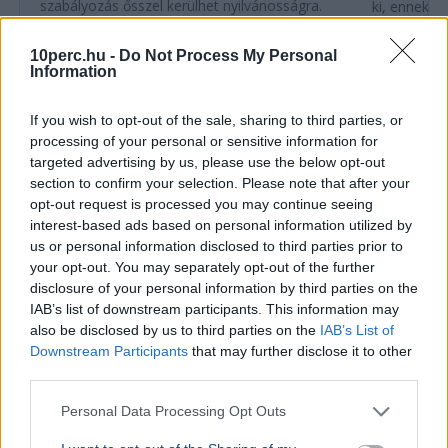
szabályozás ősszel kerülhet nyilvánosságra.
ki, ennek m
10perc.hu -
Do Not Process My Personal
Ajánljuk még
Information
BELFÖLD
2026. augusztus 6.
If you wish to opt-out of the sale, sharing to third parties, or
Szombaton dönt a Tisza-frakció az
processing of your personal or sensitive information for
államfőjelöltről
targeted advertising by us, please use the below opt-out
section to confirm your selection. Please note that after your
opt-out request is processed you may continue seeing
interest-based ads based on personal information utilized by
us or personal information disclosed to third parties prior to
your opt-out. You may separately opt-out of the further
disclosure of your personal information by third parties on the
IAB’s list of downstream participants. This information may
also be disclosed by us to third parties on the
IAB’s List of
Downstream Participants
that may further disclose it to other
third parties.
Personal Data Processing Opt Outs