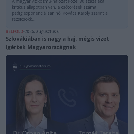
A magyar víziközmű-hálózat közel 80 százaléka
kritikus állapotban van, a csőtörések száma
pedig exponenciálisan nő. Kovács Károly szerint a
rezsicsökk...
BELFÖLD
2026. augusztus 6.
Szlovákiában is nagy a baj, mégis vizet
ígértek Magyarországnak