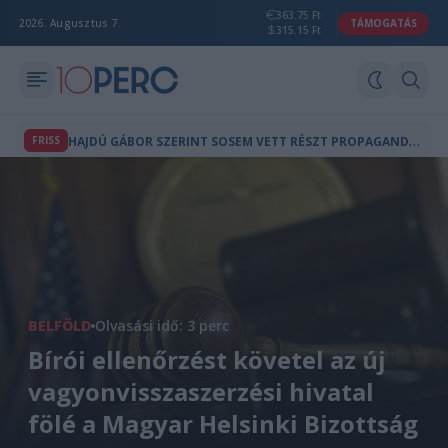
363.75 Ft
2026. Augusztus 7.
TÁMOGATÁS
315.15 Ft
H
AJDÚ GÁBOR SZERINT SOSEM VETT RÉSZT PROPAGANDAMŰSOROK KÉSZÍTÉSÉBEN
FRISS
BELFÖLD
Olvasási idő: 3 perc
Bírói ellenőrzést követel az új
vagyonvisszaszerzési hivatal
fölé a Magyar Helsinki Bizottság