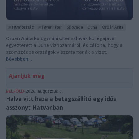
Magyarország
Magyar Péter
Szlovákia
Duna
Orbán Anita
Orbán Anita külügyminiszter szlovák kollégájával
egyeztetett a Duna vízhozamáról, és cáfolta, hogy a
szomszédos országok visszatartanák a vizet.
Bővebben...
Ajánljuk még
BELFÖLD
2026. augusztus 6.
Halva vitt haza a betegszállító egy idős
asszonyt Hatvanban