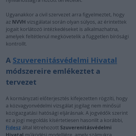
Ugyanakkor a civil szervezet arra figyelmeztet, hogy
az
NVVH
vizsgálatai során olyan súlyos, az érintettek
jogait korlátozó intézkedéseket is alkalmazhatna,
amelyek feltétlenül megkövetelik a független bírósági
kontrollt.
A
Szuverenitásvédelmi Hivatal
módszereire emlékeztet a
tervezet
A kormányzati előterjesztés kifejezetten rögzíti, hogy
a közvagyonvédelmi vizsgálat jogilag nem minősül
közigazgatási hatósági eljárásnak. A jogvédők szerint
ez a jogi megoldás kísértetiesen hasonlít a korábbi,
Fidesz
által létrehozott
Szuverenitásvédelmi
Hivatal
működési modelljére, amely számukra