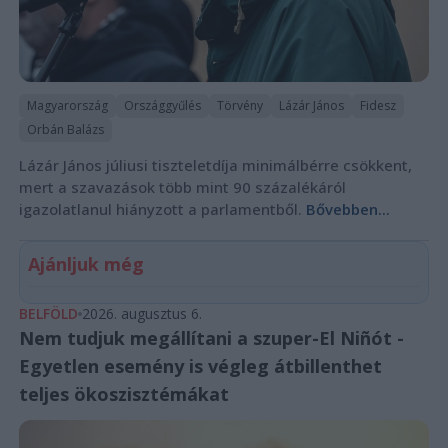
Magyarország
Országgyűlés
Törvény
Lázár János
Fidesz
Orbán Balázs
Lázár János júliusi tiszteletdíja minimálbérre csökkent,
mert a szavazások több mint 90 százalékáról
igazolatlanul hiányzott a parlamentből.
Bővebben...
Ajánljuk még
BELFÖLD
2026. augusztus 6.
Nem tudjuk megállítani a szuper-El Niñót -
Egyetlen esemény is végleg átbillenthet
teljes ökoszisztémákat