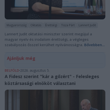
Magyarország
Oktatás
Érettségi
Tisza Párt
Lannert Judit
Lannert Judit oktatási miniszter szerint megújul a
magyar nyelv és irodalom érettségi, a végleges
szabályozás ősszel kerülhet nyilvánosságra.
Bővebben...
Ajánljuk még
BELFÖLD
2026. augusztus 5.
A Fidesz szerint "kár a gőzért" - Felesleges
köztársasági elnököt választani