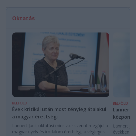
Oktatás
BELFÖLD
BELFÖLD
Évek kritikái után most tényleg átalakul
Lannert Ju
a magyar érettségi
központo
Lannert Judit oktatási miniszter szerint megújul a
Lannert Judi
magyar nyelv és irodalom érettségi, a végleges
években túl