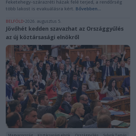
Feketehegy-szárazréti házak felé terjed, a rendőrség
több lakost is evakuálásra kért.
Bővebben...
BELFÖLD
2026. augusztus 5.
Jövőhét kedden szavazhat az Országgyűlés
az új köztársasági elnökről
Magyarország
Köztársasági elnök
Országgyűlés
Sulyok Tamás