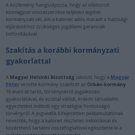
A közlemény hangsúlyozza, hogy az elbitorolt
közvagyon visszaszerzése teljesen legitim
kormányzati cél, ám a kabinet adós maradt a hatósági
eljárásokhoz szükséges jogállami garanciák
biztosításával.
Szakítás a korábbi kormányzati
gyakorlattal
A
Magyar Helsinki Bizottság
üdvözli, hogy a
Magyar
Péter
vezette kormány szakított az
Orbán-kormány
16 éven át tartó, törvénysértő jogalkotási
gyakorlatával, és ezúttal valódi, érdemi társadalmi
egyeztetést indított egy stratégiai fontosságú
törvényről. A jogvédők kifejezetten példamutatónak
nevezték, hogy a kabinet részletes indoklással és
közérthető tartalmi összefoglalóval egészítette ki a
nyilvánosságra hozott tervezetet.