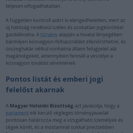
teljesen elfogadhatatlan.
A független kontroll azért is elengedhetetlen, mert az
új hatóság rendkívül széles és szokatlan jogkörökkel
gazdálkodna. A
törvény
alapján a hivatal lényegében
bármilyen közvagyon-felhasználást ellenőrizhetne, és
összeghatár nélkül vonhatna állami felügyelet alá
magáncégeket, amennyiben fennáll a veszélye a
közvagyon további sérelmének.
Pontos listát és emberi jogi
felelőst akarnak
A
Magyar Helsinki Bizottság
azt javasolja, hogy a
parlament
elé kerülő végleges törvényjavaslat
pontosan határozza meg a vizsgálható személyek és
cégek körét, és a mostaninál sokkal precízebben