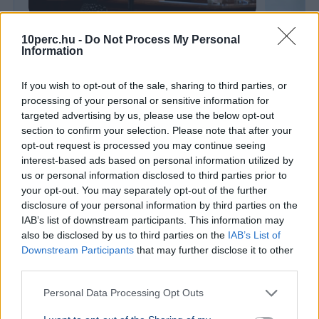
BELFÖLD
BELFÖLD
10perc.hu -
Do Not Process My Personal
Évek kritikái után most tényleg átalakul
Lannert Ju
Information
a magyar érettségi
központo
Lannert Judit oktatási miniszter szerint megújul a
Lannert Judi
If you wish to opt-out of the sale, sharing to third parties, or
magyar nyelv és irodalom érettségi, a végleges
években túl
processing of your personal or sensitive information for
szabályozás ősszel kerülhet nyilvánosságra.
ki, ennek m
targeted advertising by us, please use the below opt-out
section to confirm your selection. Please note that after your
opt-out request is processed you may continue seeing
Ajánljuk még
interest-based ads based on personal information utilized by
us or personal information disclosed to third parties prior to
BELFÖLD
2026. augusztus 5.
your opt-out. You may separately opt-out of the further
Feltámadt a szél, a lángok most a házak felé
disclosure of your personal information by third parties on the
IAB’s list of downstream participants. This information may
kúsznak Székesfehérváron - Evakuálni
also be disclosed by us to third parties on the
IAB’s List of
kezdtek
Downstream Participants
that may further disclose it to other
third parties.
Personal Data Processing Opt Outs