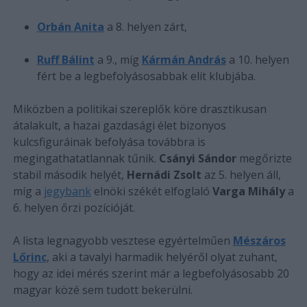
Orbán Anita
a 8. helyen zárt,
Ruff Bálint
a 9., míg
Kármán András
a 10. helyen
fért be a legbefolyásosabbak elit klubjába.
Miközben a politikai szereplők köre drasztikusan
átalakult, a hazai gazdasági élet bizonyos
kulcsfiguráinak befolyása továbbra is
megingathatatlannak tűnik.
Csányi Sándor
megőrizte
stabil második helyét,
Hernádi Zsolt
az 5. helyen áll,
míg a
jegybank
elnöki székét elfoglaló
Varga Mihály
a
6. helyen őrzi pozícióját.
A lista legnagyobb vesztese egyértelműen
Mészáros
Lőrinc
, aki a tavalyi harmadik helyéről olyat zuhant,
hogy az idei mérés szerint már a legbefolyásosabb 20
magyar közé sem tudott bekerülni.