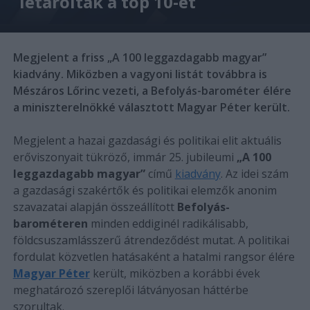
letarolták a top 10-et
Megjelent a friss „A 100 leggazdagabb magyar”
kiadvány. Miközben a vagyoni listát továbbra is
Mészáros Lőrinc vezeti, a Befolyás-barométer élére
a miniszterelnökké választott Magyar Péter került.
Megjelent a hazai gazdasági és politikai elit aktuális
erőviszonyait tükröző, immár 25. jubileumi
„A 100
leggazdagabb magyar”
című
kiadvány
. Az idei szám
a gazdasági szakértők és politikai elemzők anonim
szavazatai alapján összeállított
Befolyás-
barométeren
minden eddiginél radikálisabb,
földcsuszamlásszerű átrendeződést mutat. A politikai
fordulat közvetlen hatásaként a hatalmi rangsor élére
Magyar Péter
került, miközben a korábbi évek
meghatározó szereplői látványosan háttérbe
szorultak.