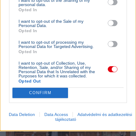
I want to opt-out of the Sharing of my
personal data.
Opted In
I want to opt-out of the Sale of my
Personal Data.
Opted In
I want to opt-out of processing my
Personal Data for Targeted Advertising.
Opted In
I want to opt-out of Collection, Use,
Magyarország
Rendőrség
Biztonság
Tűzvész
Hőség
Retention, Sale, and/or Sharing of my
Personal Data that Is Unrelated with the
A feltámadt szél miatt a székesfehérvári tűz a
Purposes for which it was collected.
Opted Out
Feketehegy-szárazréti házak felé terjed, a rendőrség
több lakost is evakuálásra kért.
Bővebben...
CONFIRM
BELFÖLD
2026. augusztus 5.
Jövőhét kedden szavazhat az Országgyűlés
Data Deletion
Data Access
Adatvédelmi és adatkezelési
az új köztársasági elnökről
tájékoztató