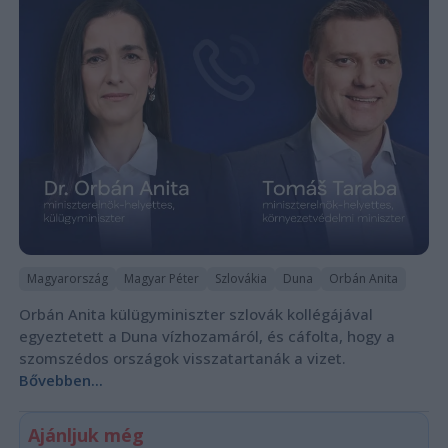
Magyarország
Magyar Péter
Szlovákia
Duna
Orbán Anita
Orbán Anita külügyminiszter szlovák kollégájával
egyeztetett a Duna vízhozamáról, és cáfolta, hogy a
szomszédos országok visszatartanák a vizet.
Bővebben...
Ajánljuk még