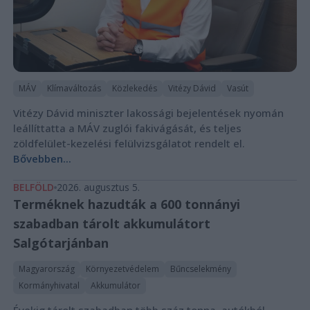
MÁV
Klímaváltozás
Közlekedés
Vitézy Dávid
Vasút
Vitézy Dávid miniszter lakossági bejelentések nyomán
leállíttatta a MÁV zuglói fakivágását, és teljes
zöldfelület-kezelési felülvizsgálatot rendelt el.
Bővebben...
BELFÖLD
2026. augusztus 5.
Terméknek hazudták a 600 tonnányi
szabadban tárolt akkumulátort
Salgótarjánban
Magyarország
Környezetvédelem
Bűncselekmény
Kormányhivatal
Akkumulátor
Évekig tárolt szabadban több száz tonna, autókból