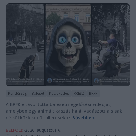
Rendőrség
Baleset
Közlekedés
KRESZ
BRFK
A BRFK eltávolította balesetmegelőzési videóját,
amelyben egy animált kaszás halál vadászott a sisak
nélkül közlekedő rolleresekre.
Bővebben...
BELFÖLD
2026. augusztus 6.