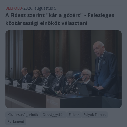
BELFÖLD
2026. augusztus 5.
A Fidesz szerint "kár a gőzért" - Felesleges
köztársasági elnököt választani
Köztársasági elnök
Országgyűlés
Fidesz
Sulyok Tamás
Parlament