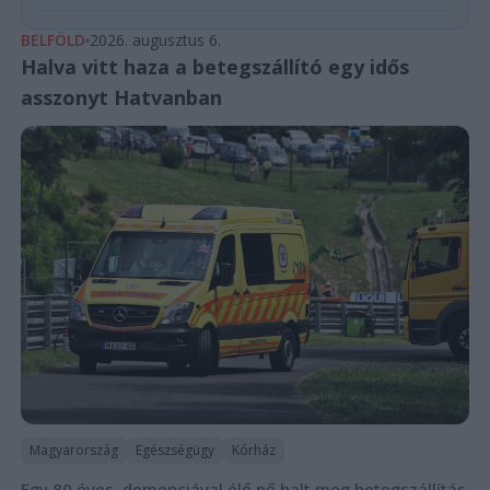
BELFÖLD
2026. augusztus 6.
Halva vitt haza a betegszállító egy idős
asszonyt Hatvanban
Magyarország
Egészségügy
Kórház
Egy 80 éves, demenciával élő nő halt meg betegszállítás