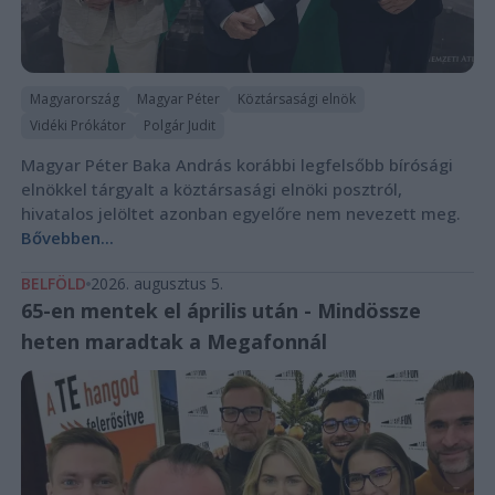
Magyarország
Magyar Péter
Köztársasági elnök
Vidéki Prókátor
Polgár Judit
Magyar Péter Baka András korábbi legfelsőbb bírósági
elnökkel tárgyalt a köztársasági elnöki posztról,
hivatalos jelöltet azonban egyelőre nem nevezett meg.
Bővebben...
BELFÖLD
2026. augusztus 5.
65-en mentek el április után - Mindössze
heten maradtak a Megafonnál