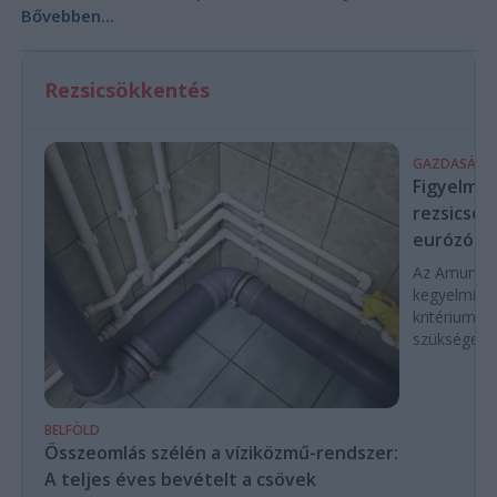
Bővebben...
Rezsicsökkentés
GAZDASÁG
Figyelmez
rezsicsök
eurózóná
Az Amundi 
kegyelmi id
kritériumok
szükségese
BELFÖLD
Összeomlás szélén a víziközmű-rendszer:
A teljes éves bevételt a csövek