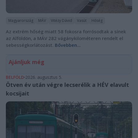
Magyarország
MÁV
Vitézy Dávid
Vasút
Hőség
Az extrém hőség miatt 58 fokosra forrósodtak a sínek
az Alföldön, a MÁV 282 vágánykilométeren rendelt el
sebességkorlátozást.
Bővebben...
Ajánljuk még
BELFÖLD
2026. augusztus 5.
Ötven év után végre lecserélik a HÉV elavult
kocsijait