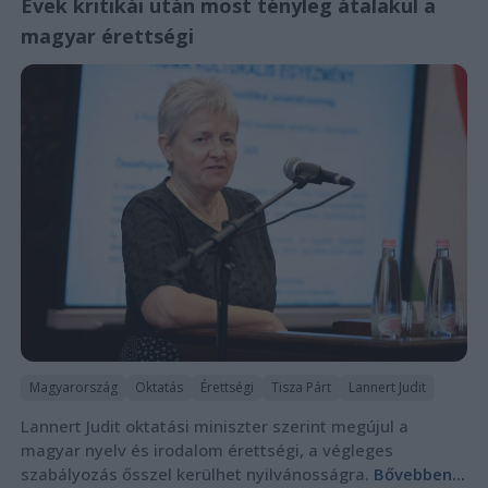
Évek kritikái után most tényleg átalakul a
magyar érettségi
Magyarország
Oktatás
Érettségi
Tisza Párt
Lannert Judit
Lannert Judit oktatási miniszter szerint megújul a
magyar nyelv és irodalom érettségi, a végleges
szabályozás ősszel kerülhet nyilvánosságra.
Bővebben...