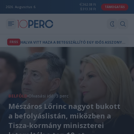
362.08 Ft
2026. Augusztus 6.
TÁMOGATÁS
313.38 Ft
H
ALVA VITT HAZA A BETEGSZÁLLÍTÓ EGY IDŐS ASSZONYT HATVANBAN
FRISS
BELFÖLD
Olvasási idő: 3 perc
Mészáros Lőrinc nagyot bukott
a befolyáslistán, miközben a
Tisza-kormány miniszterei