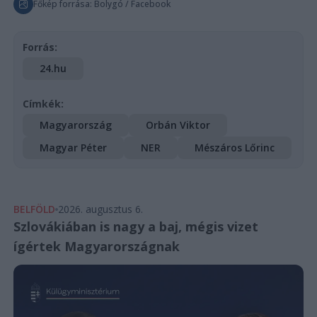
Főkép forrása: Bolygó / Facebook
Forrás:
24.hu
Címkék:
Magyarország
Orbán Viktor
Magyar Péter
NER
Mészáros Lőrinc
BELFÖLD
2026. augusztus 6.
Szlovákiában is nagy a baj, mégis vizet
ígértek Magyarországnak