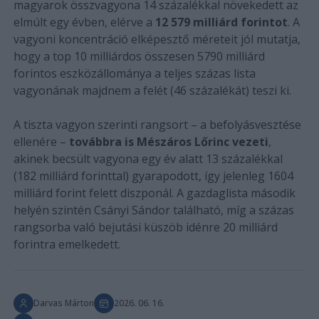
magyarok összvagyona 14 százalékkal növekedett az
elmúlt egy évben, elérve a
12 579 milliárd forintot
. A
vagyoni koncentráció elképesztő méreteit jól mutatja,
hogy a top 10 milliárdos összesen 5790 milliárd
forintos eszközállománya a teljes százas lista
vagyonának majdnem a felét (46 százalékát) teszi ki.
A tiszta vagyon szerinti rangsort – a befolyásvesztése
ellenére –
továbbra is Mészáros Lőrinc vezeti
,
akinek becsült vagyona egy év alatt 13 százalékkal
(182 milliárd forinttal) gyarapodott, így jelenleg 1604
milliárd forint felett diszponál. A gazdaglista második
helyén szintén Csányi Sándor található, míg a százas
rangsorba való bejutási küszöb idénre 20 milliárd
forintra emelkedett.
Darvas Márton
2026. 06. 16.