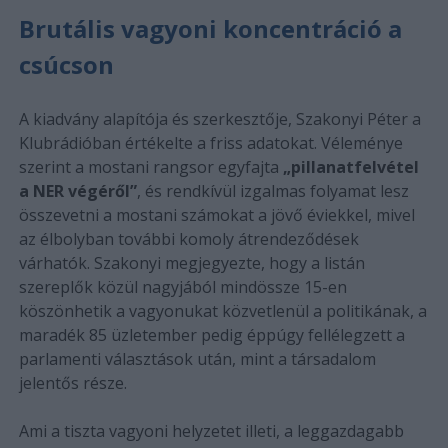
Brutális vagyoni koncentráció a
csúcson
A kiadvány alapítója és szerkesztője, Szakonyi Péter a
Klubrádióban értékelte a friss adatokat. Véleménye
szerint a mostani rangsor egyfajta
„pillanatfelvétel
a NER végéről”
, és rendkívül izgalmas folyamat lesz
összevetni a mostani számokat a jövő éviekkel, mivel
az élbolyban további komoly átrendeződések
várhatók. Szakonyi megjegyezte, hogy a listán
szereplők közül nagyjából mindössze 15-en
köszönhetik a vagyonukat közvetlenül a politikának, a
maradék 85 üzletember pedig éppúgy fellélegzett a
parlamenti választások után, mint a társadalom
jelentős része.
Ami a tiszta vagyoni helyzetet illeti, a leggazdagabb