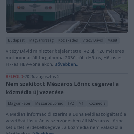
Budapest
Magyarország
Közlekedés
Vitézy Dávid
Vasút
Vitézy Dávid miniszter bejelentette: 42 új, 120 méteres
motorvonat áll forgalomba 2030-tól a H5-ös, H6-os és
H7-es HÉV-vonalakon.
Bővebben...
BELFÖLD
2026. augusztus 5.
Nem szakított Mészáros Lőrinc cégeivel a
közmédia új vezetése
Magyar Péter
Mészáros Lőrinc
TV2
M1
Közmédia
A Media1 információi szerint a Duna Médiaszolgáltató a
vezetőváltás után is szerződésben áll Mészáros Lőrinc
két üzleti érdekeltségével, a közmédia nem válaszol a
kérdésekre.
Bővebben...