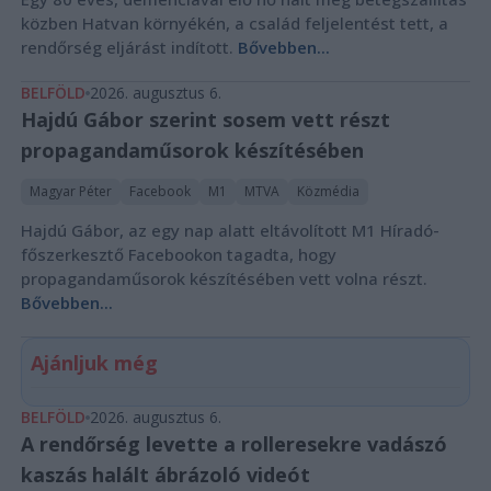
közben Hatvan környékén, a család feljelentést tett, a
rendőrség eljárást indított.
Bővebben...
BELFÖLD
2026. augusztus 6.
Hajdú Gábor szerint sosem vett részt
propagandaműsorok készítésében
Magyar Péter
Facebook
M1
MTVA
Közmédia
Hajdú Gábor, az egy nap alatt eltávolított M1 Híradó-
főszerkesztő Facebookon tagadta, hogy
propagandaműsorok készítésében vett volna részt.
Bővebben...
Ajánljuk még
BELFÖLD
2026. augusztus 6.
A rendőrség levette a rolleresekre vadászó
kaszás halált ábrázoló videót