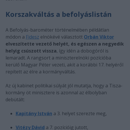
Korszakváltás a befolyáslistán
A Befolyás-barométer történelmében példátlan
módon a
Fidesz
elnökévé választott
Orbán Viktor
elveszítette vezető helyét, és egészen a negyedik
helyig csúszott vissza
, így idén a dobogóról is
lemaradt. A rangsort a miniszterelnöki pozícióba
kerülő Magyar Péter vezeti, akit a korábbi 17. helyéről
repített az élre a kormányváltás.
Az új kabinet politikai súlyát jól mutatja, hogy a Tisza-
kormány öt minisztere is azonnal az élbolyban
debütált:
Kapitány István
a 3. helyet szerezte meg,
Vitézy Dávid
a 7. pozícióig jutott,