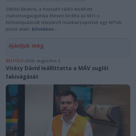
Siklósi Beatrix, a Kossuth rádió leváltott
csatornaigazgatója élesen bírálta az MTI-s
hírmanipulációt leleplező munkacsoportot egy MTVA-
poszt alatt.
Bővebben...
Ajánljuk még
BELFÖLD
2026. augusztus 5.
Vitézy Dávid leállíttatta a MÁV zuglói
fakivágását