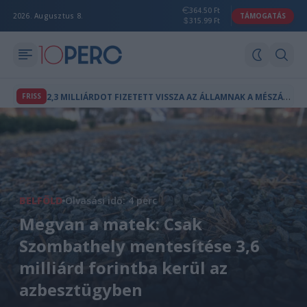
364.50 Ft
2026. Augusztus 8.
TÁMOGATÁS
315.99 Ft
2
,3 MILLIÁRDOT FIZETETT VISSZA AZ ÁLLAMNAK A MÉSZÁROS LŐRINCHEZ KÖTHETŐ MAGÁNTŐKEALAP
FRISS
BELFÖLD
Olvasási idő: 4 perc
Megvan a matek: Csak
Szombathely mentesítése 3,6
milliárd forintba kerül az
azbesztügyben