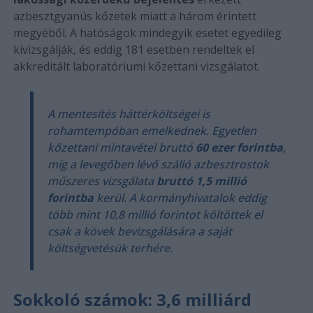
azbesztgyanús kőzetek miatt a három érintett
megyéből. A hatóságok mindegyik esetet egyedileg
kivizsgálják, és eddig 181 esetben rendeltek el
akkreditált laboratóriumi kőzettani vizsgálatot.
A mentesítés háttérköltségei is
rohamtempóban emelkednek. Egyetlen
kőzettani mintavétel bruttó
60 ezer forintba
,
míg a levegőben lévő szálló azbesztrostok
műszeres vizsgálata
bruttó 1,5 millió
forintba
kerül. A kormányhivatalok eddig
több mint 10,8 millió forintot költöttek el
csak a kövek bevizsgálására a saját
költségvetésük terhére.
Sokkoló számok: 3,6 milliárd