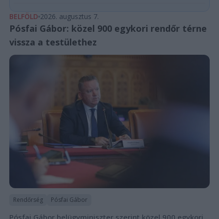
BELFÖLD
2026. augusztus 7.
Pósfai Gábor: közel 900 egykori rendőr térne
vissza a testülethez
Rendőrség
Pósfai Gábor
Pósfai Gábor belügyminiszter szerint közel 900 egykori