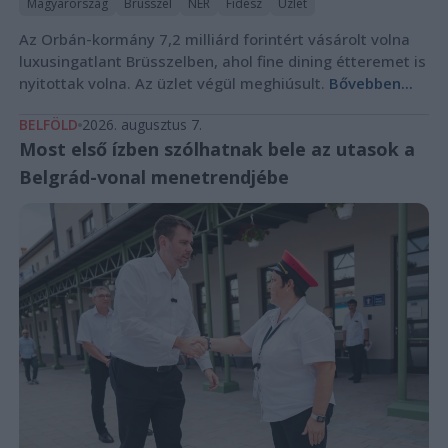
Magyarország
Brüsszel
NER
Fidesz
Üzlet
Az Orbán-kormány 7,2 milliárd forintért vásárolt volna
luxusingatlant Brüsszelben, ahol fine dining étteremet is
nyitottak volna. Az üzlet végül meghiúsult.
Bővebben...
BELFÖLD
2026. augusztus 7.
Most első ízben szólhatnak bele az utasok a
Belgrád-vonal menetrendjébe