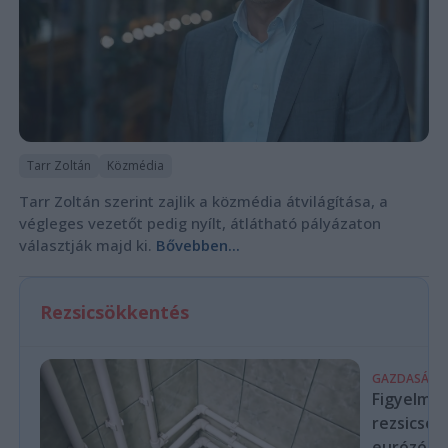
Tarr Zoltán
Közmédia
Tarr Zoltán szerint zajlik a közmédia átvilágítása, a
végleges vezetőt pedig nyílt, átlátható pályázaton
választják majd ki.
Bővebben...
Rezsicsökkentés
GAZDASÁG
Figyelmez
rezsicsök
eurózóná