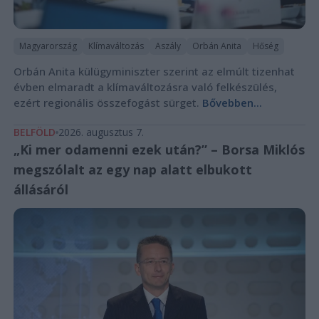
Magyarország
Klímaváltozás
Aszály
Orbán Anita
Hőség
Orbán Anita külügyminiszter szerint az elmúlt tizenhat
évben elmaradt a klímaváltozásra való felkészülés,
ezért regionális összefogást sürget.
Bővebben...
BELFÖLD
2026. augusztus 7.
„Ki mer odamenni ezek után?” – Borsa Miklós
megszólalt az egy nap alatt elbukott
állásáról