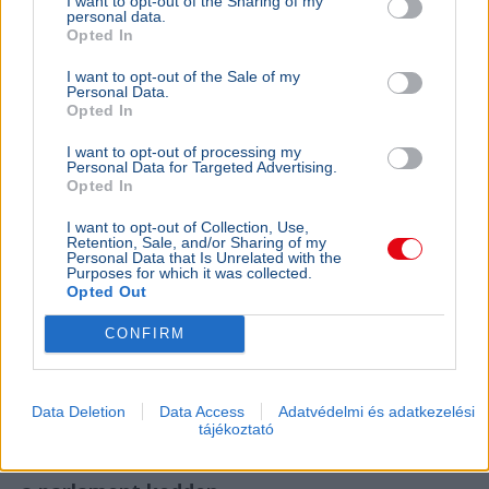
I want to opt-out of the Sharing of my
personal data.
Opted In
I want to opt-out of the Sale of my
Personal Data.
Opted In
I want to opt-out of processing my
Personal Data for Targeted Advertising.
Opted In
I want to opt-out of Collection, Use,
Retention, Sale, and/or Sharing of my
Personal Data that Is Unrelated with the
Purposes for which it was collected.
Opted Out
Paks
Energiakrízis
CONFIRM
A Duna vízszintje Paksnál emelkedik, ám az atomerőmű
továbbra is jelentősen visszaterhelt állapotban,
mindössze 230 megawatton működik.
Bővebben...
Data Deletion
Data Access
Adatvédelmi és adatkezelési
tájékoztató
BELFÖLD
2026. augusztus 7.
Három jelöltből választ köztársasági elnököt