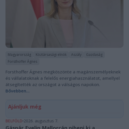
Magyarország
Köztársasági elnök
Aszály
Gazdaság
Forsthoffer Ágnes
Forsthoffer Ágnes megköszönte a magánszemélyeknek
és vállalatoknak a felelős energiahasználatot, amellyel
átsegítették az országot a válságos napokon.
Bővebben...
Ajánljuk még
BELFÖLD
2026. augusztus 7.
Gáspár Evelin Mallorcán piheni ki a