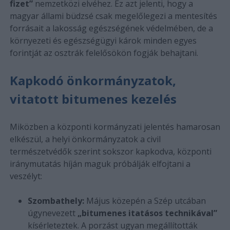
fizet”
nemzetközi elvéhez. Ez azt jelenti, hogy a
magyar állami büdzsé csak megelőlegezi a mentesítés
forrásait a lakosság egészségének védelmében, de a
környezeti és egészségügyi károk minden egyes
forintját az osztrák felelősökön fogják behajtani.
Kapkodó önkormányzatok,
vitatott bitumenes kezelés
Miközben a központi kormányzati jelentés hamarosan
elkészül, a helyi önkormányzatok a civil
természetvédők szerint sokszor kapkodva, központi
iránymutatás híján maguk próbálják elfojtani a
veszélyt:
Szombathely:
Május közepén a Szép utcában
úgynevezett
„bitumenes itatásos technikával”
kísérleteztek. A porzást ugyan megállították