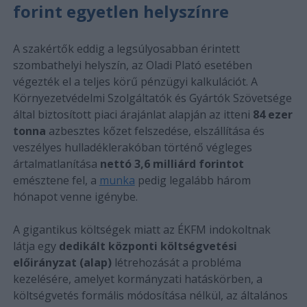
forint egyetlen helyszínre
A szakértők eddig a legsúlyosabban érintett
szombathelyi helyszín, az Oladi Plató esetében
végezték el a teljes körű pénzügyi kalkulációt. A
Környezetvédelmi Szolgáltatók és Gyártók Szövetsége
által biztosított piaci árajánlat alapján az itteni
84 ezer
tonna
azbesztes kőzet felszedése, elszállítása és
veszélyes hulladéklerakóban történő végleges
ártalmatlanítása
nettó 3,6 milliárd forintot
emésztene fel, a
munka
pedig legalább három
hónapot venne igénybe.
A gigantikus költségek miatt az ÉKFM indokoltnak
látja egy
dedikált központi költségvetési
előirányzat (alap)
létrehozását a probléma
kezelésére, amelyet kormányzati hatáskörben, a
költségvetés formális módosítása nélkül, az általános