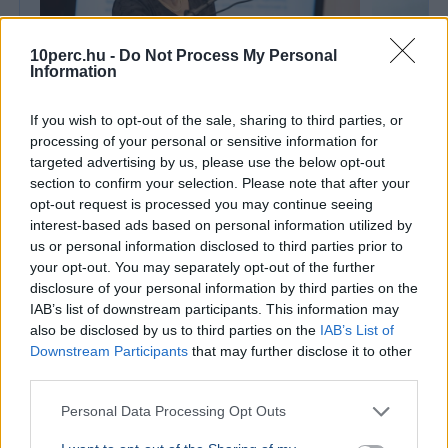
10perc.hu -
Do Not Process My Personal
Information
If you wish to opt-out of the sale, sharing to third parties, or
BELFÖLD
BELFÖLD
processing of your personal or sensitive information for
Évek kritikái után most tényleg átalakul
Lannert Ju
targeted advertising by us, please use the below opt-out
a magyar érettségi
központo
section to confirm your selection. Please note that after your
Lannert Judit oktatási miniszter szerint megújul a
Lannert Judi
opt-out request is processed you may continue seeing
magyar nyelv és irodalom érettségi, a végleges
években túl
interest-based ads based on personal information utilized by
szabályozás ősszel kerülhet nyilvánosságra.
ki, ennek m
us or personal information disclosed to third parties prior to
your opt-out. You may separately opt-out of the further
disclosure of your personal information by third parties on the
Ajánljuk még
IAB’s list of downstream participants. This information may
also be disclosed by us to third parties on the
IAB’s List of
BELFÖLD
2026. augusztus 7.
Downstream Participants
that may further disclose it to other
Enyhül a helyzet Paksnál, de az erőmű még
third parties.
mindig csak a kapacitás töredékén termel
Personal Data Processing Opt Outs