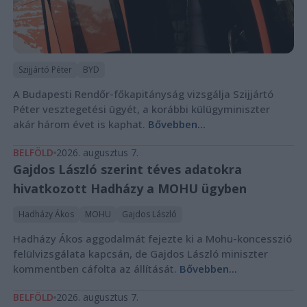
Szijjártó Péter
BYD
A Budapesti Rendőr-főkapitányság vizsgálja Szijjártó
Péter vesztegetési ügyét, a korábbi külügyminiszter
akár három évet is kaphat.
Bővebben...
BELFÖLD
2026. augusztus 7.
Gajdos László szerint téves adatokra
hivatkozott Hadházy a MOHU ügyben
Hadházy Ákos
MOHU
Gajdos László
Hadházy Ákos aggodalmát fejezte ki a Mohu-koncesszió
felülvizsgálata kapcsán, de Gajdos László miniszter
kommentben cáfolta az állítását.
Bővebben...
BELFÖLD
2026. augusztus 7.