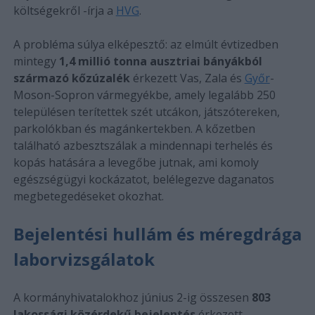
költségekről -írja a
HVG
.
A probléma súlya elképesztő: az elmúlt évtizedben
mintegy
1,4 millió tonna ausztriai bányákból
származó kőzúzalék
érkezett Vas, Zala és
Győr
-
Moson-Sopron vármegyékbe, amely legalább 250
településen terítettek szét utcákon, játszótereken,
parkolókban és magánkertekben. A kőzetben
található azbesztszálak a mindennapi terhelés és
kopás hatására a levegőbe jutnak, ami komoly
egészségügyi kockázatot, belélegezve daganatos
megbetegedéseket okozhat.
Bejelentési hullám és méregdrága
laborvizsgálatok
A kormányhivatalokhoz június 2-ig összesen
803
lakossági közérdekű bejelentés
érkezett