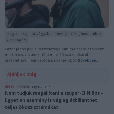
Magyarország
Országgyűlés
Törvény
Lázár János
Fidesz
Orbán Balázs
Lázár János júliusi tiszteletdíja minimálbérre csökkent,
mert a szavazások több mint 90 százalékáról
igazolatlanul hiányzott a parlamentből.
Bővebben...
Ajánljuk még
BELFÖLD
2026. augusztus 6.
Nem tudjuk megállítani a szuper-El Niñót -
Egyetlen esemény is végleg átbillenthet
teljes ökoszisztémákat