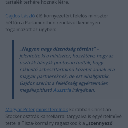
tartalék terhére hoznak létre.
Gajdos László
élő környezetért felelős miniszter
hétfőn a Parlamentben rendkívül keményen
fogalmazott az ügyben:
„Nagyon nagy disznóság történt”
–
jelentette ki a miniszter, hozzátéve, hogy az
osztrák bányák pontosan tudták, hogy
rákkeltő azbeszttartalmú kőzetet adnak el a
magyar partnereknek, de ezt elhallgatták.
Gajdos szerint a felelősség egyértelműen
megállapítható
Ausztria
irányában.
Magyar Péter
miniszterelnök
korábban Christian
Stocker osztrák kancellárral tárgyalva is egyértelművé
tette: a Tisza-kormány ragaszkodik a
„szennyező