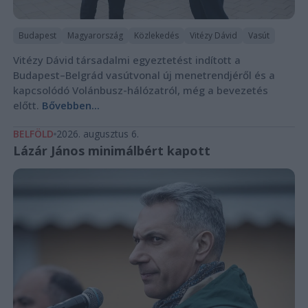
Budapest
Magyarország
Közlekedés
Vitézy Dávid
Vasút
Vitézy Dávid társadalmi egyeztetést indított a
Budapest–Belgrád vasútvonal új menetrendjéről és a
kapcsolódó Volánbusz-hálózatról, még a bevezetés
előtt.
Bővebben...
BELFÖLD
2026. augusztus 6.
Lázár János minimálbért kapott