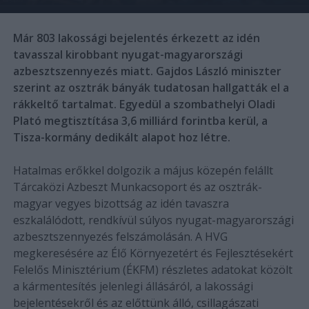
Már 803 lakossági bejelentés érkezett az idén
tavasszal kirobbant nyugat-magyarországi
azbesztszennyezés miatt. Gajdos László miniszter
szerint az osztrák bányák tudatosan hallgatták el a
rákkeltő tartalmat. Egyedül a szombathelyi Oladi
Plató megtisztítása 3,6 milliárd forintba kerül, a
Tisza-kormány dedikált alapot hoz létre.
Hatalmas erőkkel dolgozik a május közepén felállt
Tárcaközi Azbeszt Munkacsoport és az osztrák-
magyar vegyes bizottság az idén tavaszra
eszkalálódott, rendkívül súlyos nyugat-magyarországi
azbesztszennyezés felszámolásán. A HVG
megkeresésére az Élő Környezetért és Fejlesztésekért
Felelős Minisztérium (ÉKFM) részletes adatokat közölt
a kármentesítés jelenlegi állásáról, a lakossági
bejelentésekről és az előttünk álló, csillagászati