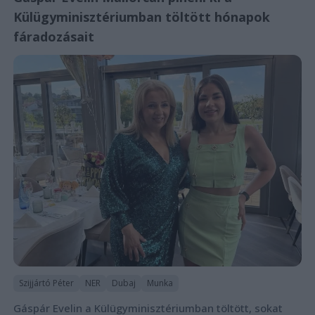
Külügyminisztériumban töltött hónapok
fáradozásait
Szijjártó Péter
NER
Dubaj
Munka
Gáspár Evelin a Külügyminisztériumban töltött, sokat