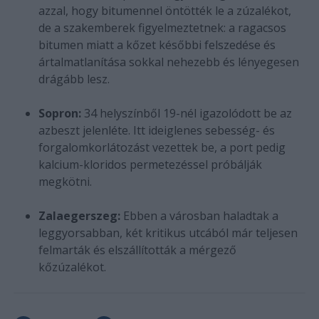
azzal, hogy bitumennel öntötték le a zúzalékot,
de a szakemberek figyelmeztetnek: a ragacsos
bitumen miatt a kőzet későbbi felszedése és
ártalmatlanítása sokkal nehezebb és lényegesen
drágább lesz.
Sopron:
34 helyszínből 19-nél igazolódott be az
azbeszt jelenléte. Itt ideiglenes sebesség- és
forgalomkorlátozást vezettek be, a port pedig
kalcium-kloridos permetezéssel próbálják
megkötni.
Zalaegerszeg:
Ebben a városban haladtak a
leggyorsabban, két kritikus utcából már teljesen
felmarták és elszállították a mérgező
kőzúzalékot.