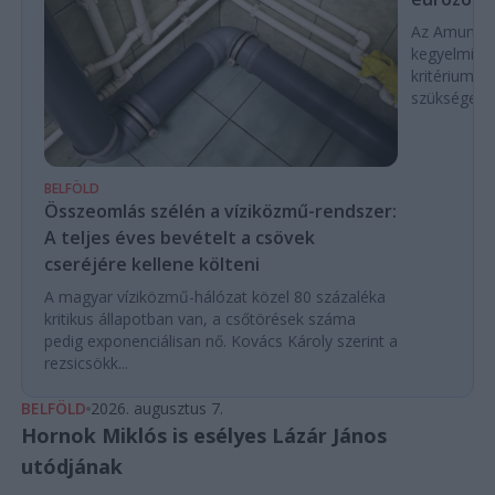
Az Amundi 
kegyelmi id
kritériumok
szükségese
BELFÖLD
Összeomlás szélén a víziközmű-rendszer:
A teljes éves bevételt a csövek
cseréjére kellene költeni
A magyar víziközmű-hálózat közel 80 százaléka
kritikus állapotban van, a csőtörések száma
pedig exponenciálisan nő. Kovács Károly szerint a
rezsicsökk...
BELFÖLD
2026. augusztus 7.
Hornok Miklós is esélyes Lázár János
utódjának