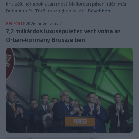
kritizált hónapok után most Mallorcán pihen, idén már
Dubajban és Törökországban is járt.
Bővebben...
BELFÖLD
2026. augusztus 7.
7,2 milliárdos luxusépületet vett volna az
Orbán-kormány Brüsszelben