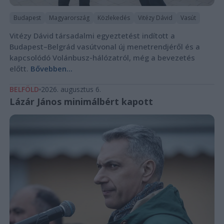
Budapest
Magyarország
Közlekedés
Vitézy Dávid
Vasút
Vitézy Dávid társadalmi egyeztetést indított a
Budapest–Belgrád vasútvonal új menetrendjéről és a
kapcsolódó Volánbusz-hálózatról, még a bevezetés
előtt.
Bővebben...
BELFÖLD
2026. augusztus 6.
Lázár János minimálbért kapott