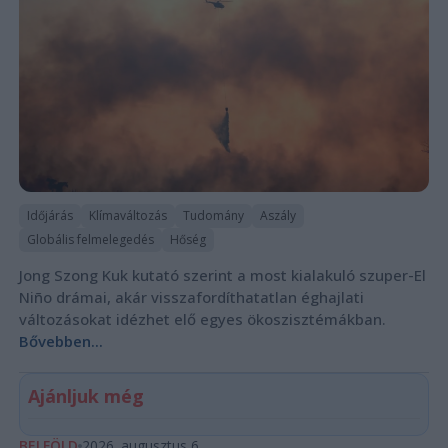
Időjárás
Klímaváltozás
Tudomány
Aszály
Globális felmelegedés
Hőség
Jong Szong Kuk kutató szerint a most kialakuló szuper-El
Niño drámai, akár visszafordíthatatlan éghajlati
változásokat idézhet elő egyes ökoszisztémákban.
Bővebben...
Ajánljuk még
BELFÖLD
2026. augusztus 6.