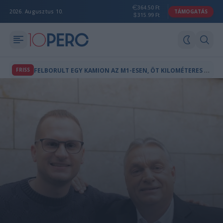
364.50 Ft
2026. Augusztus 10.
TÁMOGATÁS
315.99 Ft
F
ELBORULT EGY KAMION AZ M1-ESEN, ÖT KILOMÉTERES A TORLÓDÁS
FRISS