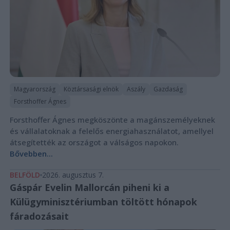
Magyarország
Köztársasági elnök
Aszály
Gazdaság
Forsthoffer Ágnes
Forsthoffer Ágnes megköszönte a magánszemélyeknek
és vállalatoknak a felelős energiahasználatot, amellyel
átsegítették az országot a válságos napokon.
Bővebben...
BELFÖLD
2026. augusztus 7.
Gáspár Evelin Mallorcán piheni ki a
Külügyminisztériumban töltött hónapok
fáradozásait