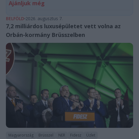
Ajánljuk még
BELFÖLD
2026. augusztus 7.
7,2 milliárdos luxusépületet vett volna az
Orbán-kormány Brüsszelben
Magyarország
Brüsszel
NER
Fidesz
Üzlet