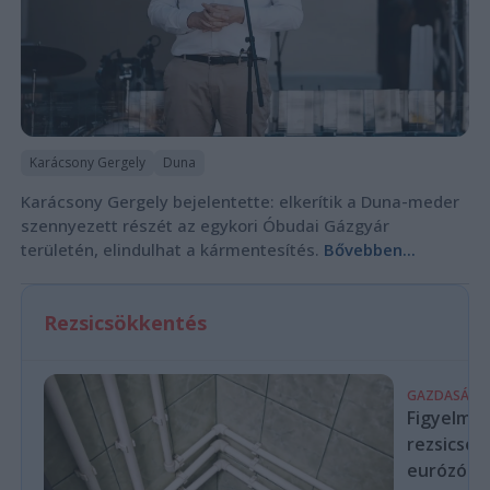
Karácsony Gergely
Duna
Karácsony Gergely bejelentette: elkerítik a Duna-meder
szennyezett részét az egykori Óbudai Gázgyár
területén, elindulhat a kármentesítés.
Bővebben...
Rezsicsökkentés
GAZDASÁG
Figyelmez
rezsicsök
eurózóná