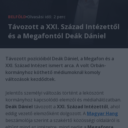
BELFÖLD
Olvasási idő: 2 perc
Távozott a XXI. Század Intézettől
és a Megafontól Deák Dániel
Távozott pozícióiból Deák Dániel, a Megafon és a
XXI. Század Intézet ismert arca. A volt Orbán-
kormányhoz köthető médiumoknál komoly
változások kezdődtek.
Jelentős személyi változás történt a leköszönt
kormányhoz kapcsolódó elemzői és médiahálózatban.
Deák Dániel
távozott a
XXI. Század Intézettől
, ahol
eddig vezető elemzőként dolgozott. A
Magyar Hang
beszámolója szerint a szakértő közösségi oldaláról is
eltűnt mind az intézetre, mind pedig a
Megafonra