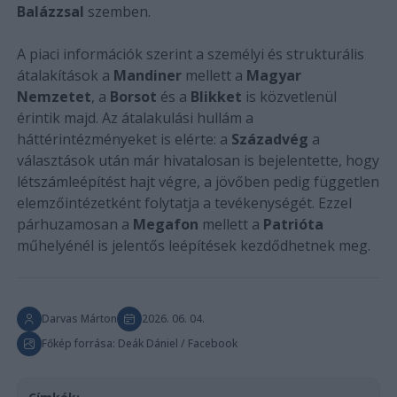
Balázzsal
szemben.
A piaci információk szerint a személyi és strukturális
átalakítások a
Mandiner
mellett a
Magyar
Nemzetet
, a
Borsot
és a
Blikket
is közvetlenül
érintik majd. Az átalakulási hullám a
háttérintézményeket is elérte: a
Századvég
a
választások után már hivatalosan is bejelentette, hogy
létszámleépítést hajt végre, a jövőben pedig független
elemzőintézetként folytatja a tevékenységét. Ezzel
párhuzamosan a
Megafon
mellett a
Patrióta
műhelyénél is jelentős leépítések kezdődhetnek meg.
Darvas Márton
2026. 06. 04.
Főkép forrása: Deák Dániel / Facebook