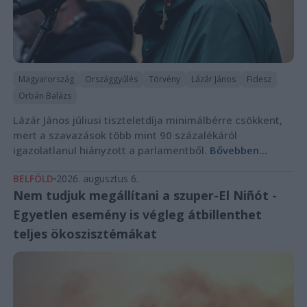
Magyarország
Országgyűlés
Törvény
Lázár János
Fidesz
Orbán Balázs
Lázár János júliusi tiszteletdíja minimálbérre csökkent,
mert a szavazások több mint 90 százalékáról
igazolatlanul hiányzott a parlamentből.
Bővebben...
BELFÖLD
2026. augusztus 6.
Nem tudjuk megállítani a szuper-El Niñót -
Egyetlen esemény is végleg átbillenthet
teljes ökoszisztémákat