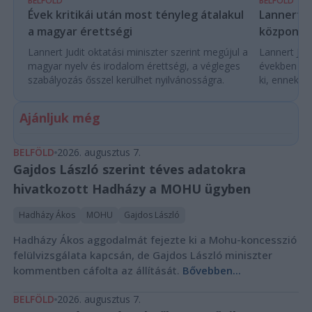
BELFÖLD
BELFÖLD
Évek kritikái után most tényleg átalakul
Lannert Ju
a magyar érettségi
központo
Lannert Judit oktatási miniszter szerint megújul a
Lannert Judi
magyar nyelv és irodalom érettségi, a végleges
években túl
szabályozás ősszel kerülhet nyilvánosságra.
ki, ennek m
Ajánljuk még
BELFÖLD
2026. augusztus 7.
Gajdos László szerint téves adatokra
hivatkozott Hadházy a MOHU ügyben
Hadházy Ákos
MOHU
Gajdos László
Hadházy Ákos aggodalmát fejezte ki a Mohu-koncesszió
felülvizsgálata kapcsán, de Gajdos László miniszter
kommentben cáfolta az állítását.
Bővebben...
BELFÖLD
2026. augusztus 7.