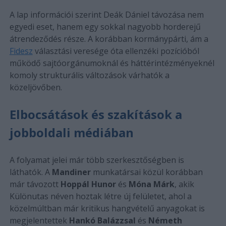
A lap információi szerint Deák Dániel távozása nem
egyedi eset, hanem egy sokkal nagyobb horderejű
átrendeződés része. A korábban kormánypárti, ám a
Fidesz
választási veresége óta ellenzéki pozícióból
működő sajtóorgánumoknál és háttérintézményeknél
komoly strukturális változások várhatók a
közeljövőben.
Elbocsátások és szakítások a
jobboldali médiában
A folyamat jelei már több szerkesztőségben is
láthatók. A
Mandiner
munkatársai közül korábban
már távozott
Hoppál Hunor
és
Móna Márk
, akik
Különutas néven hoztak létre új felületet, ahol a
közelmúltban már kritikus hangvételű anyagokat is
megjelentettek
Hankó Balázzsal
és
Németh