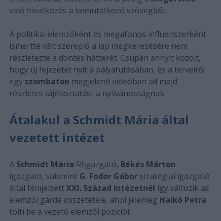
való hivatkozás a bemutatkozó szövegből.
A politikai elemzőként és megafonos influenszerként
ismertté vált szereplő a lap megkeresésére nem
részletezte a döntés hátterét. Csupán annyit közölt,
hogy új fejezetet nyit a pályafutásában, és a terveiről
egy
szombaton
megjelenő videóban ad majd
részletes tájékoztatást a nyilvánosságnak.
Átalakul a Schmidt Mária által
vezetett intézet
A
Schmidt Mária
főigazgató,
Békés Márton
igazgató, valamint
G. Fodor Gábor
stratégiai igazgató
által fémjelzett
XXI. Század Intézetnél
így változik az
elemzői gárda összetétele, ahol jelenleg
Halkó Petra
tölti be a vezető elemzői pozíciót.