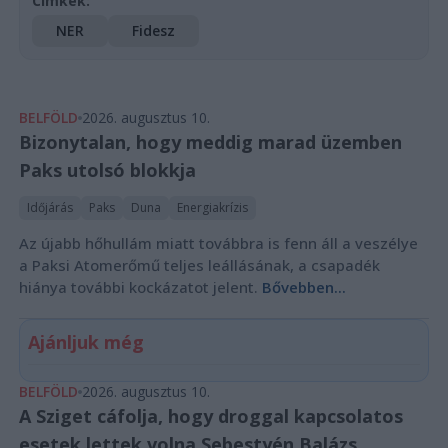
Címkék:
NER
Fidesz
BELFÖLD
2026. augusztus 10.
Bizonytalan, hogy meddig marad üzemben
Paks utolsó blokkja
Időjárás
Paks
Duna
Energiakrízis
Az újabb hőhullám miatt továbbra is fenn áll a veszélye
a Paksi Atomerőmű teljes leállásának, a csapadék
hiánya további kockázatot jelent.
Bővebben...
Ajánljuk még
BELFÖLD
2026. augusztus 10.
A Sziget cáfolja, hogy droggal kapcsolatos
esetek lettek volna Sebestyén Balázs