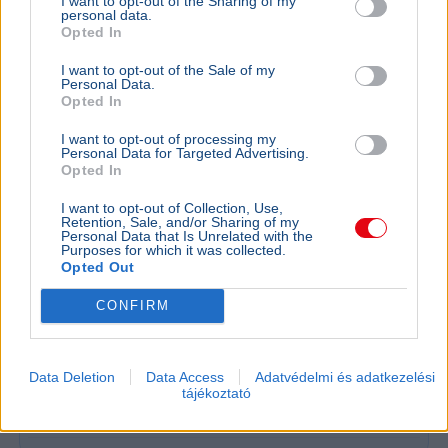
I want to opt-out of the Sharing of my
personal data.
Opted In
I want to opt-out of the Sale of my
Personal Data.
Opted In
I want to opt-out of processing my
Personal Data for Targeted Advertising.
Opted In
I want to opt-out of Collection, Use,
Retention, Sale, and/or Sharing of my
Personal Data that Is Unrelated with the
Purposes for which it was collected.
Opted Out
Paks
Energiakrízis
CONFIRM
A Duna vízszintje Paksnál emelkedik, ám az atomerőmű
továbbra is jelentősen visszaterhelt állapotban,
mindössze 230 megawatton működik.
Bővebben...
Data Deletion
Data Access
Adatvédelmi és adatkezelési
tájékoztató
Ajánljuk még