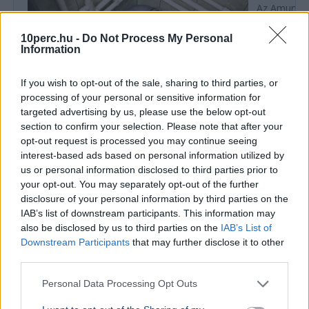
Az Amundi 
kegyelmi id
kritériumok
10perc.hu -
Do Not Process My Personal
szükségese
Information
If you wish to opt-out of the sale, sharing to third parties, or
processing of your personal or sensitive information for
BELFÖLD
targeted advertising by us, please use the below opt-out
Összeomlás szélén a víziközmű-rendszer:
section to confirm your selection. Please note that after your
A teljes éves bevételt a csövek
opt-out request is processed you may continue seeing
cseréjére kellene költeni
interest-based ads based on personal information utilized by
us or personal information disclosed to third parties prior to
A magyar víziközmű-hálózat közel 80 százaléka
your opt-out. You may separately opt-out of the further
kritikus állapotban van, a csőtörések száma
disclosure of your personal information by third parties on the
pedig exponenciálisan nő. Kovács Károly szerint a
IAB’s list of downstream participants. This information may
rezsicsökk...
also be disclosed by us to third parties on the
IAB’s List of
Downstream Participants
that may further disclose it to other
BELFÖLD
2026. augusztus 7.
third parties.
Enyhül a helyzet Paksnál, de az erőmű még
mindig csak a kapacitás töredékén termel
Personal Data Processing Opt Outs