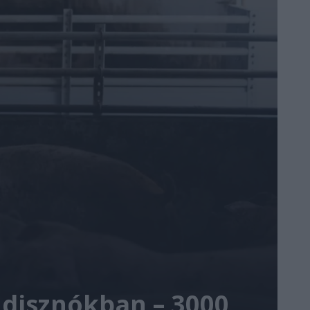
i disznókban – 3000