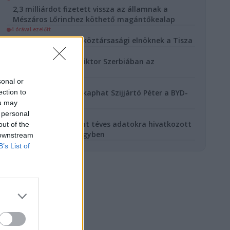
2,3 milliárdot fizetett vissza az államnak a
Mészáros Lőrinchez köthető magántőkealap
4 órával ezelőtt
Baka Andrást jelöli köztársasági elnöknek a Tisza
10 órával ezelőtt
Sörrel lazít Orbán Viktor Szerbiában az
energiaválság alatt
sonal or
23 órával ezelőtt
ection to
Akár három évet is kaphat Szijjártó Péter a BYD-
ügy miatt
ou may
 personal
23 órával ezelőtt
Gajdos László szerint téves adatokra hivatkozott
out of the
Hadházy a MOHU ügyben
 downstream
B’s List of