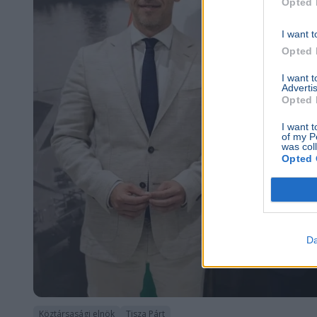
Opted 
I want t
Opted 
I want 
Advertis
Opted 
I want t
of my P
was col
Opted 
Da
Köztársasági elnök
Tisza Párt