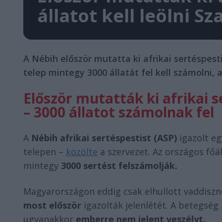
állatot kell leölni S
A Nébih először mutatta ki afrikai sertéspest
telep mintegy 3000 állatát fel kell számolni, 
Először mutatták ki afrikai 
– 3000 állatot számolnak fel
A
Nébih afrikai sertéspestist (ASP)
igazolt eg
telepen –
közölte
a szervezet. Az országos főá
mintegy
3000 sertést felszámolják.
Magyarországon eddig csak elhullott vaddiszn
most először
igazolták jelenlétét. A betegség
ugyanakkor
emberre nem jelent veszélyt.