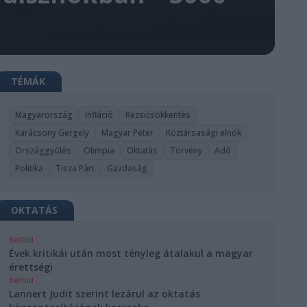
TÉMÁK
Magyarország
Infláció
Rezsicsökkentés
Karácsony Gergely
Magyar Péter
Köztársasági elnök
Országgyűlés
Olimpia
Oktatás
Törvény
Adó
Politika
Tisza Párt
Gazdaság
OKTATÁS
Belföld
Évek kritikái után most tényleg átalakul a magyar
érettségi
Belföld
Lannert Judit szerint lezárul az oktatás