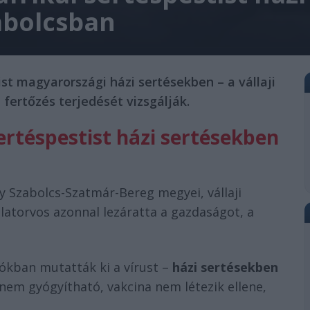
zabolcsban
ist magyarországi házi sertésekben – a vállaji
a fertőzés terjedését vizsgálják.
sertéspestist házi sertésekben
y Szabolcs-Szatmár-Bereg megyei, vállaji
llatorvos azonnal lezáratta a gazdaságot, a
ókban mutatták ki a vírust –
házi sertésekben
 nem gyógyítható, vakcina nem létezik ellene,