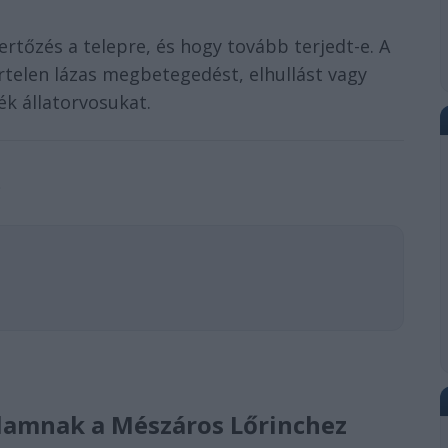
ertőzés a telepre, és hogy tovább terjedt-e. A
irtelen lázas megbetegedést, elhullást vagy
ék állatorvosukat.
ó
 államnak a Mészáros Lőrinchez