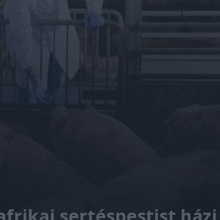
afrikai sertéspestist ház