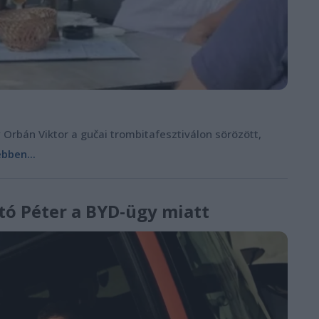
 Orbán Viktor a gučai trombitafesztiválon sörözött,
bben...
rtó Péter a BYD-ügy miatt