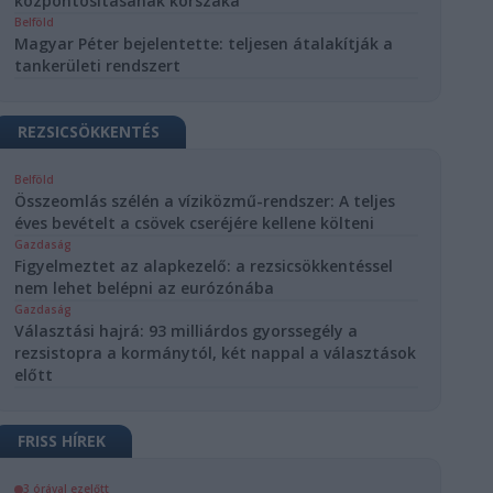
központosításának korszaka
Belföld
Magyar Péter bejelentette: teljesen átalakítják a
tankerületi rendszert
REZSICSÖKKENTÉS
Belföld
Összeomlás szélén a víziközmű-rendszer: A teljes
éves bevételt a csövek cseréjére kellene költeni
Gazdaság
Figyelmeztet az alapkezelő: a rezsicsökkentéssel
nem lehet belépni az eurózónába
Gazdaság
Választási hajrá: 93 milliárdos gyorssegély a
rezsistopra a kormánytól, két nappal a választások
előtt
FRISS HÍREK
3 órával ezelőtt