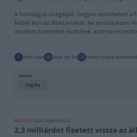
A hatóságok vizsgálják, hogyan kerülhetett a f
Nébih kéri az állattartókat: ha sertéseikben h
vérzéses tüneteket észlelnek, azonnal értesíts
Tóth Hajni
2026. 06. 04.
Főkép forrása: Illusztráci
Forrás:
hvg.hu
BELFÖLD
2026. augusztus 8.
2,3 milliárdot fizetett vissza az