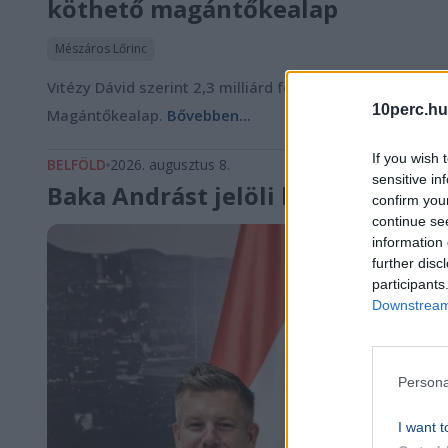
köthető magántőkealap
Mészáros Lőrinc
Vitézy Dávid szerint 2,3 milliárd forintot fizetett vis
10perc.hu
Magántőkealap.
Bővebben...
If you wish 
BELFÖLD
2026. augusztus 8.
sensitive in
Baka Andrást jelöli köztársasági 
confirm you
continue se
information 
further disc
participants
Downstream 
Persona
I want t