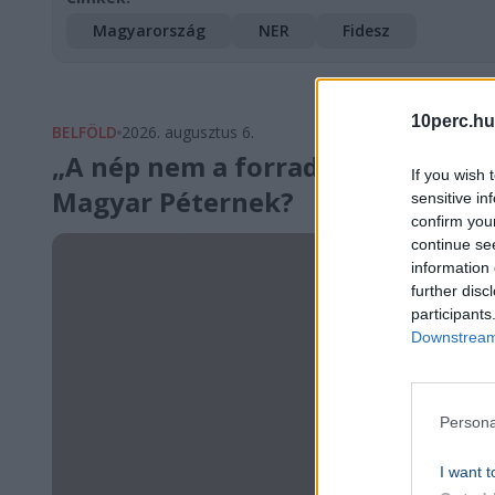
Magyarország
NER
Fidesz
10perc.hu
BELFÖLD
2026. augusztus 6.
„A nép nem a forradalmár hadser
If you wish 
Magyar Péternek?
sensitive in
confirm you
continue se
information 
further disc
participants
Downstream 
Persona
I want t