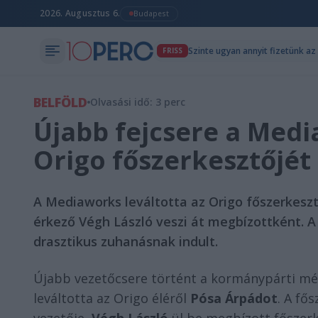
2026. Augusztus 6.
Budapest
FRISS
BELFÖLD
Olvasási idő: 3 perc
Újabb fejcsere a Medi
Origo főszerkesztőjét
A Mediaworks leváltotta az Origo főszerkeszt
érkező Végh László veszi át megbízottként. A
drasztikus zuhanásnak indult.
Újabb vezetőcsere történt a kormánypárti méd
leváltotta az Origo éléről
Pósa Árpádot
. A fő