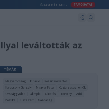
TÁMOGATÁS
362.08 Ft
313.38 Ft
lyal leváltották az
TÉMÁK
Magyarország
Infláció
Rezsicsökkentés
Karácsony Gergely
Magyar Péter
Köztársasági elnök
Országgyűlés
Olimpia
Oktatás
Törvény
Adó
Politika
Tisza Párt
Gazdaság