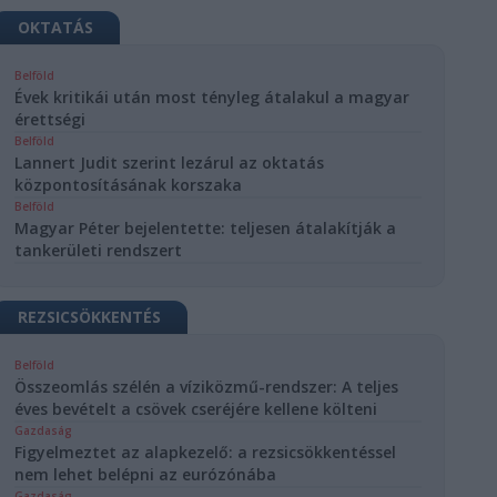
OKTATÁS
Belföld
Évek kritikái után most tényleg átalakul a magyar
érettségi
Belföld
Lannert Judit szerint lezárul az oktatás
központosításának korszaka
Belföld
Magyar Péter bejelentette: teljesen átalakítják a
tankerületi rendszert
REZSICSÖKKENTÉS
Belföld
Összeomlás szélén a víziközmű-rendszer: A teljes
éves bevételt a csövek cseréjére kellene költeni
Gazdaság
Figyelmeztet az alapkezelő: a rezsicsökkentéssel
nem lehet belépni az eurózónába
Gazdaság