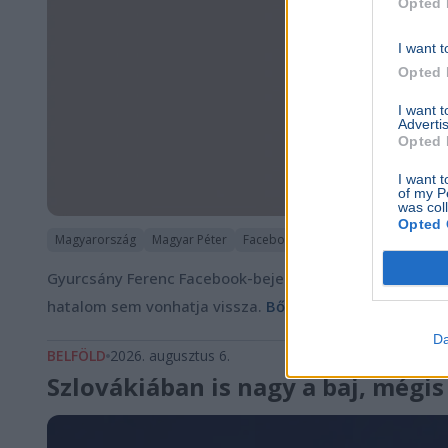
Opted 
I want t
Opted 
I want 
Advertis
Opted 
I want t
of my P
was col
Opted 
Magyarország
Magyar Péter
Facebook
Gyurcsány Ferenc
Tis
Gyurcsány Ferenc Facebook-bejegyzésében arról írt, ho
hatalom sem vonhatja vissza.
Bővebben...
Da
BELFÖLD
2026. augusztus 6.
Szlovákiában is nagy a baj, mégi