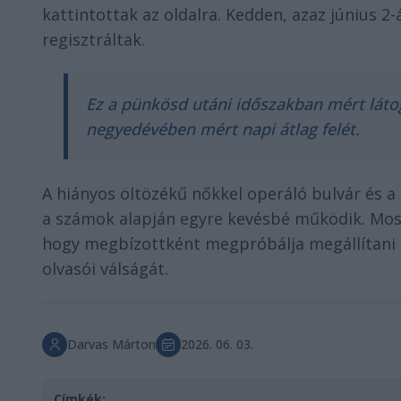
kattintottak az oldalra. Kedden, azaz június 2
regisztráltak.
Ez a pünkösd utáni időszakban mért látoga
negyedévében mért napi átlag felét.
A hiányos öltözékű nőkkel operáló bulvár és 
a számok alapján egyre kevésbé működik. Most
hogy megbízottként megpróbálja megállítani 
olvasói válságát.
Darvas Márton
2026. 06. 03.
Címkék: