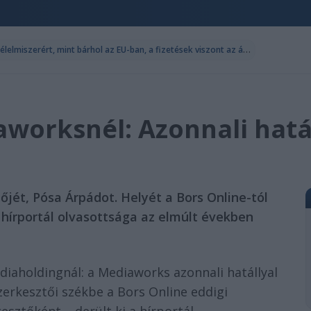
S
zinte ugyan annyit fizetünk az élelmiszerért, mint bárhol az EU-ban, a fizetések viszont az átlag felét sem érik el
aworksnél: Azonnali hatál
őjét, Pósa Árpádot. Helyét a Bors Online-tól
 hírportál olvasottsága az elmúlt években
iaholdingnál: a Mediaworks azonnali hatállyal
szerkesztői székbe a Bors Online eddigi