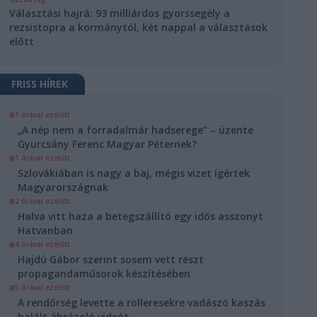
Választási hajrá: 93 milliárdos gyorssegély a
rezsistopra a kormánytól, két nappal a választások
előtt
FRISS HÍREK
1 órával ezelőtt
„A nép nem a forradalmár hadserege” – üzente
Gyurcsány Ferenc Magyar Péternek?
1 órával ezelőtt
Szlovákiában is nagy a baj, mégis vizet ígértek
Magyarországnak
2 órával ezelőtt
Halva vitt haza a betegszállító egy idős asszonyt
Hatvanban
4 órával ezelőtt
Hajdú Gábor szerint sosem vett részt
propagandaműsorok készítésében
5 órával ezelőtt
A rendőrség levette a rolleresekre vadászó kaszás
halált ábrázoló videót