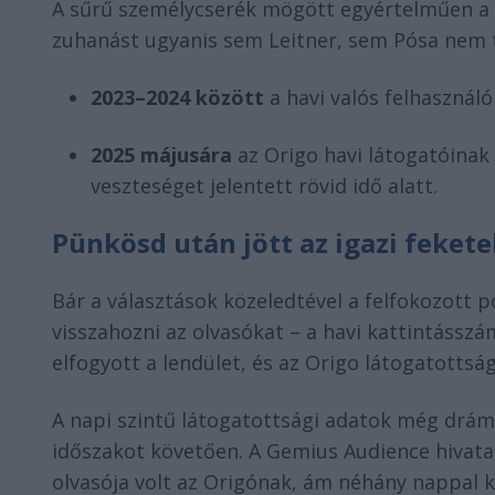
A sűrű személycserék mögött egyértelműen a k
zuhanást ugyanis sem Leitner, sem Pósa nem 
2023–2024 között
a havi valós felhasználó
2025 májusára
az Origo havi látogatóina
veszteséget jelentett rövid idő alatt.
Pünkösd után jött az igazi fekete
Bár a választások közeledtével a felfokozott p
visszahozni az olvasókat – a havi kattintásszám
elfogyott a lendület, és az Origo látogatotts
A napi szintű látogatottsági adatok még drá
időszakot követően. A Gemius Audience hivata
olvasója volt az Origónak, ám néhány nappal 