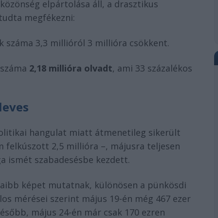
özönség elpártolása áll, a drasztikus
tudta megfékezni:
k száma 3,3 millióról 3 millióra csökkent.
k száma
2,18 millióra olvadt
, ami 33 százalékos
leves
olitikai hangulat miatt átmenetileg sikerült
 felkúszott 2,5 millióra –, májusra teljesen
ága ismét szabadesésbe kezdett.
maibb képet mutatnak, különösen a pünkösdi
los mérései szerint május 19-én még 467 ezer
később, május 24-én már csak 170 ezren