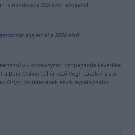
-án is mindössze 253 ezer látogatót
tottság alig éri el a 2026 első
a nehézsúlyú kormányzati propaganda keveréke
 a Bors Online-tól érkező Végh Lászlón a sor,
az Origo történetének egyik legsúlyosabb