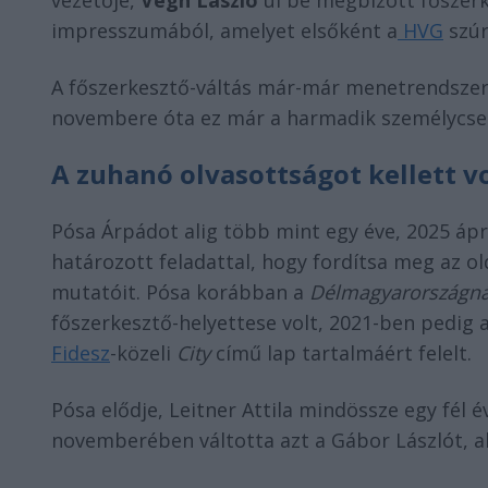
vezetője,
Végh László
ül be megbízott főszerke
impresszumából, amelyet elsőként a
HVG
szúr
A főszerkesztő-váltás már-már menetrendszer
novembere óta ez már a harmadik személycser
A zuhanó olvasottságot kellett v
Pósa Árpádot alig több mint egy éve, 2025 ápri
határozott feladattal, hogy fordítsa meg az ol
mutatóit. Pósa korábban a
Délmagyarországná
főszerkesztő-helyettese volt, 2021-ben pedig a
Fidesz
-közeli
City
című lap tartalmáért felelt.
Pósa elődje, Leitner Attila mindössze egy fél é
novemberében váltotta azt a Gábor Lászlót, ak