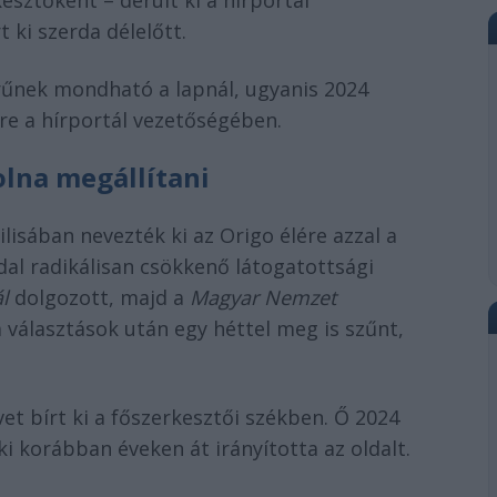
sztőként – derült ki a hírportál
t ki szerda délelőtt.
űnek mondható a lapnál, ugyanis 2024
e a hírportál vezetőségében.
olna megállítani
lisában nevezték ki az Origo élére azzal a
dal radikálisan csökkenő látogatottsági
l
dolgozott, majd a
Magyar Nemzet
 választások után egy héttel meg is szűnt,
vet bírt ki a főszerkesztői székben. Ő 2024
i korábban éveken át irányította az oldalt.