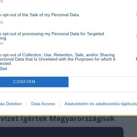
In
o opt-out of the Sale of my Personal Data.
In
to opt-out of processing my Personal Data for Targeted
ing.
In
o opt-out of Collection, Use, Retention, Sale, and/or Sharing
ersonal Data that Is Unrelated with the Purposes for which it
lected.
Out
za Párt
CONFIRM
gy a forradalom után a nép megszerzett jogait az új
ta Deletion
Data Access
Adatvédelmi és adatkezelési tájékozt
s vizet ígértek Magyarországnak