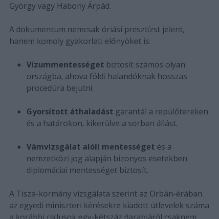
György vagy Habony Árpád.
A dokumentum nemcsak óriási presztízst jelent,
hanem komoly gyakorlati előnyöket is:
Vízummentességet
biztosít számos olyan
országba, ahova földi halandóknak hosszas
procedúra bejutni.
Gyorsított áthaladást
garantál a repülőtereken
és a határokon, kikerülve a sorban állást.
Vámvizsgálat alóli mentességet
és a
nemzetközi jog alapján bizonyos esetekben
diplomáciai mentességet biztosít.
A Tisza-kormány vizsgálata szerint az Orbán-érában
az egyedi miniszteri kérésekre kiadott útlevelek száma
a korábbi ciklusok egy-kétszáz darabjáról csaknem