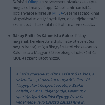
Színházi
Olimpia
szervezésére hivatkozva kapta
meg az okmányt. Papp Dániel, a hírhamisítási
botrányáról elhíresült
MTVA
-vezérigazgató kínai
tárgyalásai miatt igényelt ilyet, de a tájékoztatás
szerint ezt – használat nélkül – már visszaadta.
Rákay Philip és Kálomista Gábor:
Rákay
magának kérelmezte a diplomata-útlevelet (és
meg is kapta), míg a filmgyártástól visszavonuló
Kálomista a Magyar Sí Szövetség elnökeként és
MOB-tagként jutott hozzá.
A listán szerepel továbbá
Szánthó Miklós
, a
százmilliós „titokzokni-mutyiról” elhíresült
Alapjogokért Központ vezetője,
Szalai
Zoltán
, az
MCC
főigazgatója, valamint a
sportújságíró
Szöllősi György
és az őt
védelmébe vevő
Csisztu Zsuzsanna
is.