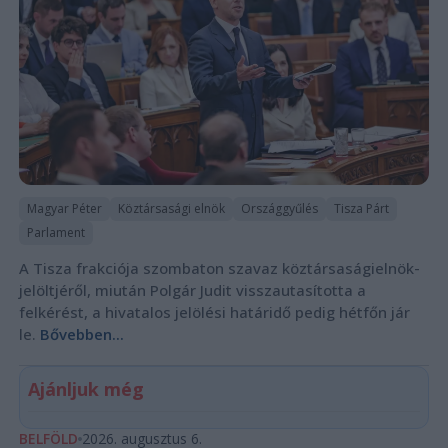
Magyar Péter
Köztársasági elnök
Országgyűlés
Tisza Párt
Parlament
A Tisza frakciója szombaton szavaz köztársaságielnök-
jelöltjéről, miután Polgár Judit visszautasította a
felkérést, a hivatalos jelölési határidő pedig hétfőn jár
le.
Bővebben...
Ajánljuk még
BELFÖLD
2026. augusztus 6.