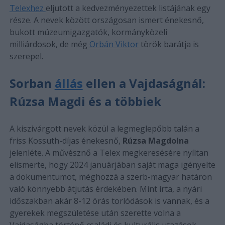
Telexhez
eljutott a kedvezményezettek listájának egy
része. A nevek között országosan ismert énekesnő,
bukott múzeumigazgatók, kormányközeli
milliárdosok, de még
Orbán Viktor
török barátja is
szerepel.
Sorban
állás
ellen a Vajdaságnál:
Rúzsa Magdi és a többiek
A kiszivárgott nevek közül a legmeglepőbb talán a
friss Kossuth-díjas énekesnő,
Rúzsa Magdolna
jelenléte. A művésznő a Telex megkeresésére nyíltan
elismerte, hogy 2024 januárjában saját maga igényelte
a dokumentumot, méghozzá a szerb-magyar határon
való könnyebb átjutás érdekében. Mint írta, a nyári
időszakban akár 8-12 órás torlódások is vannak, és a
gyerekek megszületése után szerette volna a
Vajdaságba történő családi és kulturális utazások