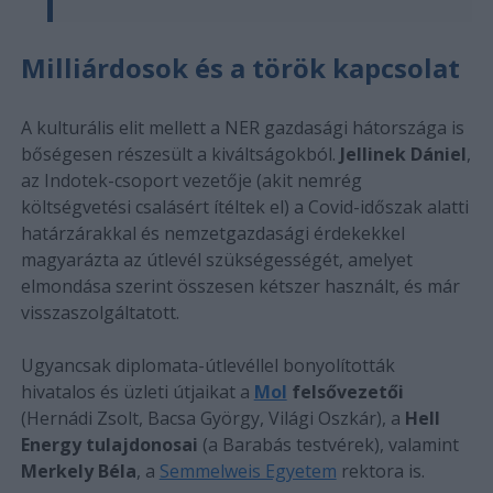
Milliárdosok és a török kapcsolat
A kulturális elit mellett a NER gazdasági hátországa is
bőségesen részesült a kiváltságokból.
Jellinek Dániel
,
az Indotek-csoport vezetője (akit nemrég
költségvetési csalásért ítéltek el) a Covid-időszak alatti
határzárakkal és nemzetgazdasági érdekekkel
magyarázta az útlevél szükségességét, amelyet
elmondása szerint összesen kétszer használt, és már
visszaszolgáltatott.
Ugyancsak diplomata-útlevéllel bonyolították
hivatalos és üzleti útjaikat a
Mol
felsővezetői
(Hernádi Zsolt, Bacsa György, Világi Oszkár), a
Hell
Energy tulajdonosai
(a Barabás testvérek), valamint
Merkely Béla
, a
Semmelweis Egyetem
rektora is.