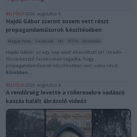
BELFÖLD
2026. augusztus 6.
Hajdú Gábor szerint sosem vett részt
propagandaműsorok készítésében
Magyar Péter
Facebook
M1
MTVA
Közmédia
Hajdú Gábor, az egy nap alatt eltávolított M1 Híradó-
főszerkesztő Facebookon tagadta, hogy
propagandaműsorok készítésében vett volna részt.
Bővebben...
BELFÖLD
2026. augusztus 6.
A rendőrség levette a rolleresekre vadászó
kaszás halált ábrázoló videót