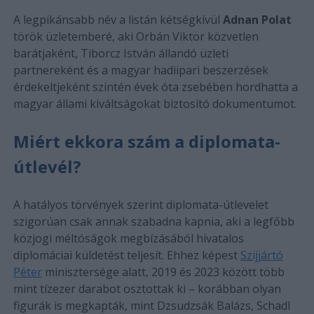
A legpikánsabb név a listán kétségkívül
Adnan Polat
török üzletemberé, aki Orbán Viktor közvetlen
barátjaként, Tiborcz István állandó üzleti
partnereként és a magyar hadiipari beszerzések
érdekeltjeként szintén évek óta zsebében hordhatta a
magyar állami kiváltságokat biztosító dokumentumot.
Miért ekkora szám a diplomata-
útlevél?
A hatályos törvények szerint diplomata-útlevelet
szigorúan csak annak szabadna kapnia, aki a legfőbb
közjogi méltóságok megbízásából hivatalos
diplomáciai küldetést teljesít. Ehhez képest
Szijjártó
Péter
minisztersége alatt, 2019 és 2023 között több
mint tízezer darabot osztottak ki – korábban olyan
figurák is megkapták, mint Dzsudzsák Balázs, Schadl