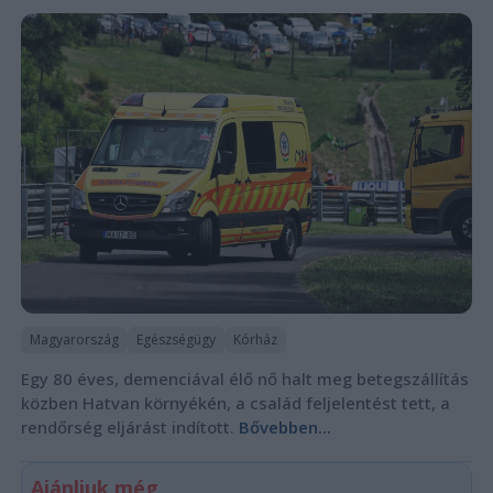
Magyarország
Egészségügy
Kórház
Egy 80 éves, demenciával élő nő halt meg betegszállítás
közben Hatvan környékén, a család feljelentést tett, a
rendőrség eljárást indított.
Bővebben...
Ajánljuk még