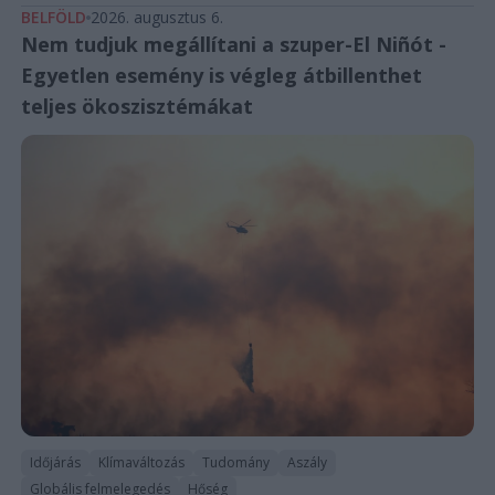
BELFÖLD
2026. augusztus 6.
Nem tudjuk megállítani a szuper-El Niñót -
Egyetlen esemény is végleg átbillenthet
teljes ökoszisztémákat
Időjárás
Klímaváltozás
Tudomány
Aszály
Globális felmelegedés
Hőség