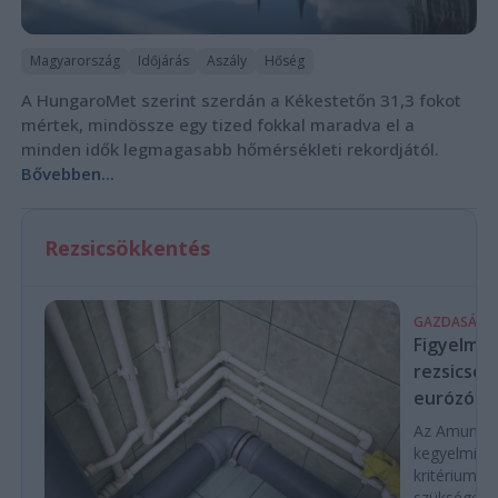
Magyarország
Időjárás
Aszály
Hőség
A HungaroMet szerint szerdán a Kékestetőn 31,3 fokot
mértek, mindössze egy tized fokkal maradva el a
minden idők legmagasabb hőmérsékleti rekordjától.
Bővebben...
Rezsicsökkentés
GAZDASÁG
Figyelmez
rezsicsök
eurózóná
Az Amundi 
kegyelmi id
kritériumok
szükségese