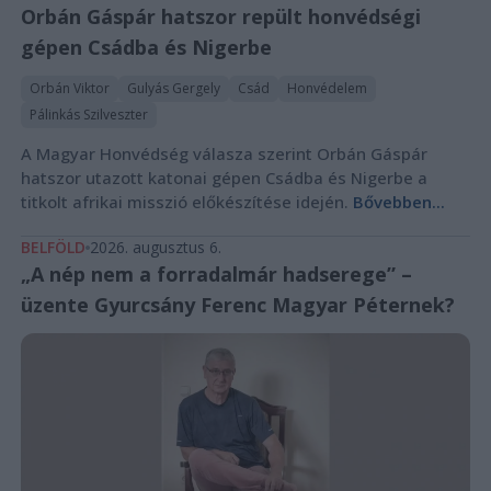
Orbán Gáspár hatszor repült honvédségi
gépen Csádba és Nigerbe
Orbán Viktor
Gulyás Gergely
Csád
Honvédelem
Pálinkás Szilveszter
A Magyar Honvédség válasza szerint Orbán Gáspár
hatszor utazott katonai gépen Csádba és Nigerbe a
titkolt afrikai misszió előkészítése idején.
Bővebben...
BELFÖLD
2026. augusztus 6.
„A nép nem a forradalmár hadserege” –
üzente Gyurcsány Ferenc Magyar Péternek?