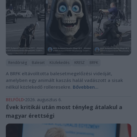
Rendőrség
Baleset
Közlekedés
KRESZ
BRFK
A BRFK eltávolította balesetmegelőzési videóját,
amelyben egy animált kaszás halál vadászott a sisak
nélkül közlekedő rolleresekre.
Bővebben...
BELFÖLD
2026. augusztus 6.
Évek kritikái után most tényleg átalakul a
magyar érettségi