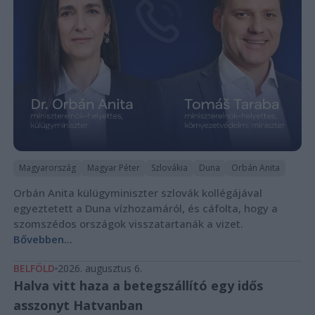
Magyarország
Magyar Péter
Szlovákia
Duna
Orbán Anita
Orbán Anita külügyminiszter szlovák kollégájával
egyeztetett a Duna vízhozamáról, és cáfolta, hogy a
szomszédos országok visszatartanák a vizet.
Bővebben...
BELFÖLD
2026. augusztus 6.
Halva vitt haza a betegszállító egy idős
asszonyt Hatvanban