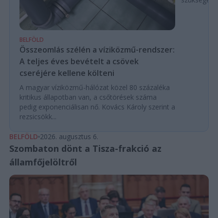
BELFÖLD
Összeomlás szélén a víziközmű-rendszer:
A teljes éves bevételt a csövek
cseréjére kellene költeni
A magyar víziközmű-hálózat közel 80 százaléka
kritikus állapotban van, a csőtörések száma
pedig exponenciálisan nő. Kovács Károly szerint a
rezsicsökk...
BELFÖLD
2026. augusztus 6.
Szombaton dönt a Tisza-frakció az
államfőjelöltről