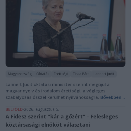
Magyarország
Oktatás
Érettségi
Tisza Párt
Lannert Judit
Lannert Judit oktatási miniszter szerint megújul a
magyar nyelv és irodalom érettségi, a végleges
szabályozás ősszel kerülhet nyilvánosságra.
Bővebben...
BELFÖLD
2026. augusztus 5.
A Fidesz szerint "kár a gőzért" - Felesleges
köztársasági elnököt választani