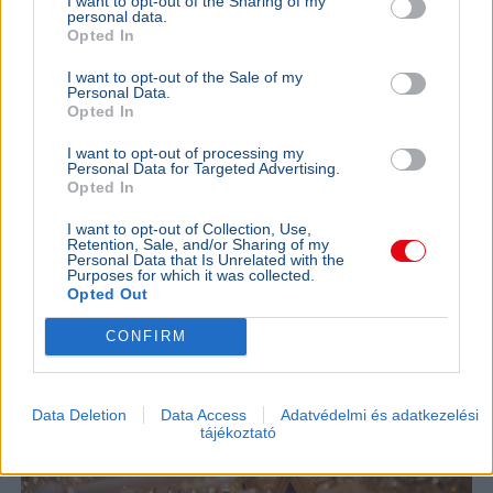
I want to opt-out of the Sharing of my
personal data.
Országgyűlés
Fidesz
Ügyészség
Parlament
Bíróság
Opted In
A parlament elé került javaslat szerint augusztus 25-én
I want to opt-out of the Sale of my
szűnik meg Nagy Gábor Bálint legfőbb ügyészi
Personal Data.
megbízatása, aki politikai támadásokra hivatkozva
Opted In
mondott le.
Bővebben...
I want to opt-out of processing my
Personal Data for Targeted Advertising.
BELFÖLD
2026. augusztus 6.
Opted In
Magukat rendőrnek és ügyvédnek kiadva
I want to opt-out of Collection, Use,
csaltak ki 2,5 millió forintot és arany
Retention, Sale, and/or Sharing of my
Personal Data that Is Unrelated with the
ékszereket egy dunaföldvári nőtől a rablók
Purposes for which it was collected.
Opted Out
CONFIRM
Data Deletion
Data Access
Adatvédelmi és adatkezelési
tájékoztató