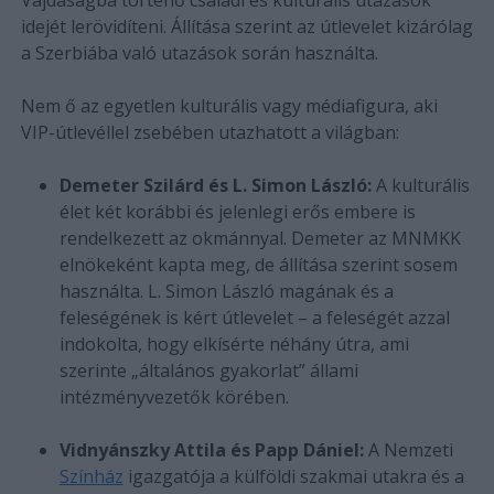
idejét lerövidíteni. Állítása szerint az útlevelet kizárólag
a Szerbiába való utazások során használta.
Nem ő az egyetlen kulturális vagy médiafigura, aki
VIP-útlevéllel zsebében utazhatott a világban:
Demeter Szilárd és L. Simon László:
A kulturális
élet két korábbi és jelenlegi erős embere is
rendelkezett az okmánnyal. Demeter az MNMKK
elnökeként kapta meg, de állítása szerint sosem
használta. L. Simon László magának és a
feleségének is kért útlevelet – a feleségét azzal
indokolta, hogy elkísérte néhány útra, ami
szerinte „általános gyakorlat” állami
intézményvezetők körében.
Vidnyánszky Attila és Papp Dániel:
A Nemzeti
Színház
igazgatója a külföldi szakmai utakra és a