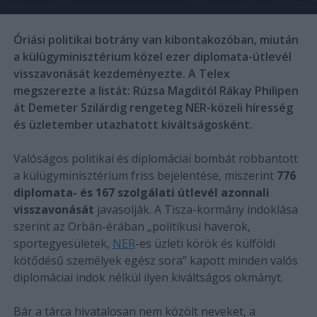
Óriási politikai botrány van kibontakozóban, miután
a külügyminisztérium közel ezer diplomata-útlevél
visszavonását kezdeményezte. A Telex
megszerezte a listát: Rúzsa Magditól Rákay Philipen
át Demeter Szilárdig rengeteg NER-közeli híresség
és üzletember utazhatott kiváltságosként.
Valóságos politikai és diplomáciai bombát robbantott
a külügyminisztérium friss bejelentése, miszerint
776
diplomata- és 167 szolgálati útlevél azonnali
visszavonását
javasolják. A Tisza-kormány indoklása
szerint az Orbán-érában „politikusi haverok,
sportegyesületek,
NER
-es üzleti körök és külföldi
kötődésű személyek egész sora” kapott minden valós
diplomáciai indok nélkül ilyen kiváltságos okmányt.
Bár a tárca hivatalosan nem közölt neveket, a