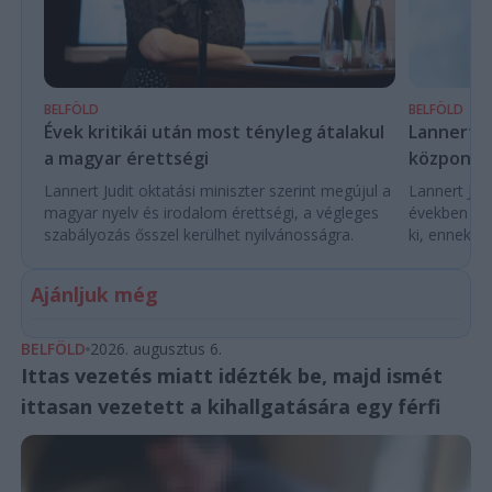
BELFÖLD
BELFÖLD
Évek kritikái után most tényleg átalakul
Lannert Ju
a magyar érettségi
központo
Lannert Judit oktatási miniszter szerint megújul a
Lannert Judi
magyar nyelv és irodalom érettségi, a végleges
években túl
szabályozás ősszel kerülhet nyilvánosságra.
ki, ennek m
Ajánljuk még
BELFÖLD
2026. augusztus 6.
Ittas vezetés miatt idézték be, majd ismét
ittasan vezetett a kihallgatására egy férfi