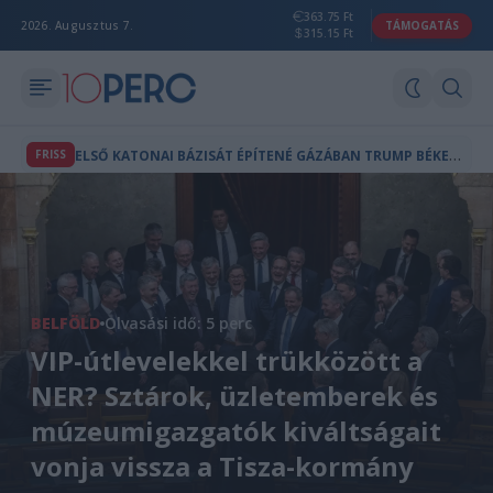
363.75 Ft
2026. Augusztus 7.
TÁMOGATÁS
315.15 Ft
E
LSŐ KATONAI BÁZISÁT ÉPÍTENÉ GÁZÁBAN TRUMP BÉKETANÁCSA
FRISS
BELFÖLD
Olvasási idő: 5 perc
VIP-útlevelekkel trükközött a
NER? Sztárok, üzletemberek és
múzeumigazgatók kiváltságait
vonja vissza a Tisza-kormány