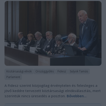
Köztársasági elnök
Országgyűlés
Fidesz
Sulyok Tamás
Parlament
A Fidesz szerint közjogilag érvénytelen és felesleges a
jövő keddre tervezett köztársasági elnökválasztás, mert
szerintük nincs üresedés a poszton.
Bővebben...