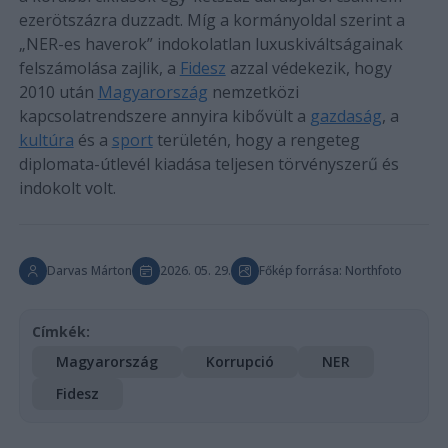
ezerötszázra duzzadt. Míg a kormányoldal szerint a
„NER-es haverok” indokolatlan luxuskiváltságainak
felszámolása zajlik, a
Fidesz
azzal védekezik, hogy
2010 után
Magyarország
nemzetközi
kapcsolatrendszere annyira kibővült a
gazdaság
, a
kultúra
és a
sport
területén, hogy a rengeteg
diplomata-útlevél kiadása teljesen törvényszerű és
indokolt volt.
Darvas Márton
2026. 05. 29.
Főkép forrása: Northfoto
Címkék:
Magyarország
Korrupció
NER
Fidesz