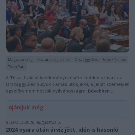
Magyarország
Köztársasági elnök
Országgyűlés
Sulyok Tamás
Tisza Párt
A Tisza-frakció kezdeményezésére kedden szavaz az
Országgyűlés Sulyok Tamás utódjáról, a jelölt személyét
egyelőre nem hozták nyilvánosságra.
Bővebben...
Ajánljuk még
BELFÖLD
2026. augusztus 5.
2024 nyara után árvíz jött, idén is hasonló