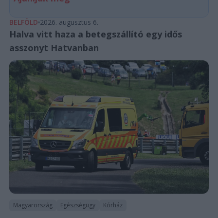
BELFÖLD
2026. augusztus 6.
Halva vitt haza a betegszállító egy idős
asszonyt Hatvanban
Magyarország
Egészségügy
Kórház