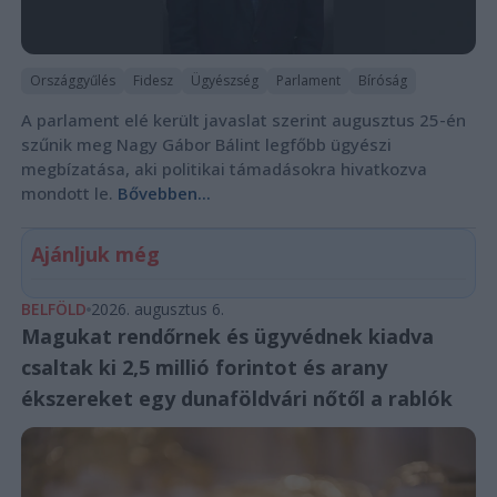
Országgyűlés
Fidesz
Ügyészség
Parlament
Bíróság
A parlament elé került javaslat szerint augusztus 25-én
szűnik meg Nagy Gábor Bálint legfőbb ügyészi
megbízatása, aki politikai támadásokra hivatkozva
mondott le.
Bővebben...
Ajánljuk még
BELFÖLD
2026. augusztus 6.
Magukat rendőrnek és ügyvédnek kiadva
csaltak ki 2,5 millió forintot és arany
ékszereket egy dunaföldvári nőtől a rablók