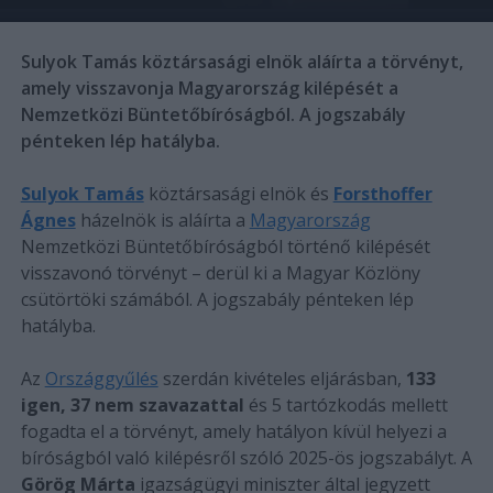
Sulyok Tamás köztársasági elnök aláírta a törvényt,
amely visszavonja Magyarország kilépését a
Nemzetközi Büntetőbíróságból. A jogszabály
pénteken lép hatályba.
Sulyok Tamás
köztársasági elnök és
Forsthoffer
Ágnes
házelnök is aláírta a
Magyarország
Nemzetközi Büntetőbíróságból történő kilépését
visszavonó törvényt – derül ki a Magyar Közlöny
csütörtöki számából. A jogszabály pénteken lép
hatályba.
Az
Országgyűlés
szerdán kivételes eljárásban,
133
igen, 37 nem szavazattal
és 5 tartózkodás mellett
fogadta el a törvényt, amely hatályon kívül helyezi a
bíróságból való kilépésről szóló 2025-ös jogszabályt. A
Görög Márta
igazságügyi miniszter által jegyzett