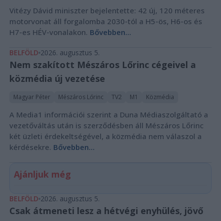
Vitézy Dávid miniszter bejelentette: 42 új, 120 méteres
motorvonat áll forgalomba 2030-tól a H5-ös, H6-os és
H7-es HÉV-vonalakon.
Bővebben...
BELFÖLD
2026. augusztus 5.
Nem szakított Mészáros Lőrinc cégeivel a
közmédia új vezetése
Magyar Péter
Mészáros Lőrinc
TV2
M1
Közmédia
A Media1 információi szerint a Duna Médiaszolgáltató a
vezetőváltás után is szerződésben áll Mészáros Lőrinc
két üzleti érdekeltségével, a közmédia nem válaszol a
kérdésekre.
Bővebben...
Ajánljuk még
BELFÖLD
2026. augusztus 5.
Csak átmeneti lesz a hétvégi enyhülés, jövő