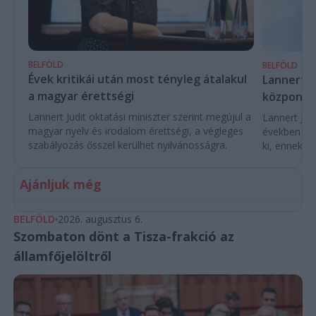
BELFÖLD
BELFÖLD
Évek kritikái után most tényleg átalakul
Lannert Ju
a magyar érettségi
központo
Lannert Judit oktatási miniszter szerint megújul a
Lannert Judi
magyar nyelv és irodalom érettségi, a végleges
években túl
szabályozás ősszel kerülhet nyilvánosságra.
ki, ennek m
Ajánljuk még
BELFÖLD
2026. augusztus 6.
Szombaton dönt a Tisza-frakció az
államfőjelöltről