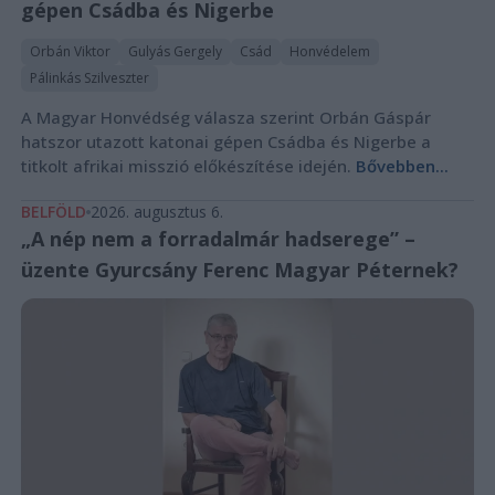
gépen Csádba és Nigerbe
Orbán Viktor
Gulyás Gergely
Csád
Honvédelem
Pálinkás Szilveszter
A Magyar Honvédség válasza szerint Orbán Gáspár
hatszor utazott katonai gépen Csádba és Nigerbe a
titkolt afrikai misszió előkészítése idején.
Bővebben...
BELFÖLD
2026. augusztus 6.
„A nép nem a forradalmár hadserege” –
üzente Gyurcsány Ferenc Magyar Péternek?