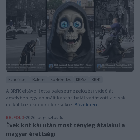
Rendőrség
Baleset
Közlekedés
KRESZ
BRFK
A BRFK eltávolította balesetmegelőzési videóját,
amelyben egy animált kaszás halál vadászott a sisak
nélkül közlekedő rolleresekre.
Bővebben...
BELFÖLD
2026. augusztus 6.
Évek kritikái után most tényleg átalakul a
magyar érettségi