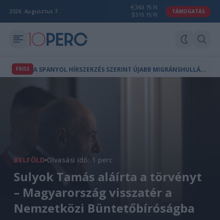
363.75 Ft
2026. Augusztus 7.
TÁMOGATÁS
315.15 Ft
A
SPANYOL HÍRSZERZÉS SZERINT ÚJABB MIGRÁNSHULLÁM INDULHAT CEUTA FELÉ
FRISS
BELFÖLD
Olvasási idő: 1 perc
Sulyok Tamás aláírta a törvényt
– Magyarország visszatér a
Nemzetközi Büntetőbíróságba