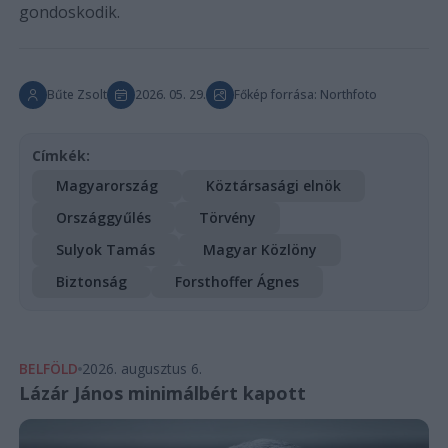
gondoskodik.
Bűte Zsolt
2026. 05. 29.
Főkép forrása: Northfoto
Címkék:
Magyarország
Köztársasági elnök
Országgyűlés
Törvény
Sulyok Tamás
Magyar Közlöny
Biztonság
Forsthoffer Ágnes
BELFÖLD
2026. augusztus 6.
Lázár János minimálbért kapott