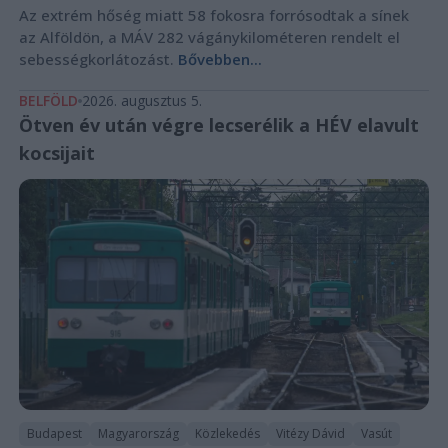
Az extrém hőség miatt 58 fokosra forrósodtak a sínek
az Alföldön, a MÁV 282 vágánykilométeren rendelt el
sebességkorlátozást.
Bővebben...
BELFÖLD
2026. augusztus 5.
Ötven év után végre lecserélik a HÉV elavult
kocsijait
Budapest
Magyarország
Közlekedés
Vitézy Dávid
Vasút