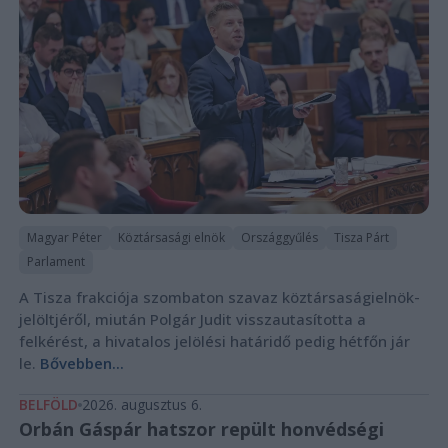
Magyar Péter
Köztársasági elnök
Országgyűlés
Tisza Párt
Parlament
A Tisza frakciója szombaton szavaz köztársaságielnök-
jelöltjéről, miután Polgár Judit visszautasította a
felkérést, a hivatalos jelölési határidő pedig hétfőn jár
le.
Bővebben...
BELFÖLD
2026. augusztus 6.
Orbán Gáspár hatszor repült honvédségi