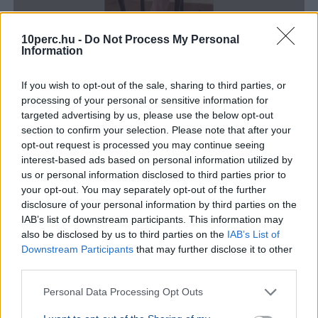
10perc.hu -
Do Not Process My Personal
Information
Magyarország
Magyar Péter
Facebook
Gyurcsány Ferenc
Tisza Párt
If you wish to opt-out of the sale, sharing to third parties, or
Gyurcsány Ferenc Facebook-bejegyzésében arról írt,
processing of your personal or sensitive information for
hogy a forradalom után a nép megszerzett jogait az új
targeted advertising by us, please use the below opt-out
hatalom sem vonhatja vissza.
Bővebben...
section to confirm your selection. Please note that after your
opt-out request is processed you may continue seeing
interest-based ads based on personal information utilized by
Rezsicsökkentés
us or personal information disclosed to third parties prior to
your opt-out. You may separately opt-out of the further
disclosure of your personal information by third parties on the
IAB’s list of downstream participants. This information may
GAZDASÁG
also be disclosed by us to third parties on the
IAB’s List of
Figyelmez
Downstream Participants
that may further disclose it to other
rezsicsök
third parties.
eurózóná
Az Amundi 
Personal Data Processing Opt Outs
kegyelmi id