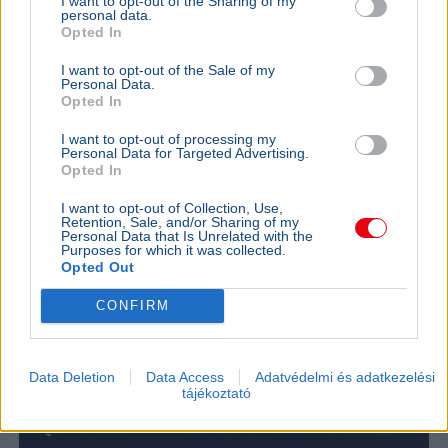
I want to opt-out of the Sharing of my
kritériumok
personal data.
szükségese
Opted In
I want to opt-out of the Sale of my
Personal Data.
Opted In
BELFÖLD
Összeomlás szélén a víziközmű-rendszer:
I want to opt-out of processing my
A teljes éves bevételt a csövek
Personal Data for Targeted Advertising.
Opted In
cseréjére kellene költeni
A magyar víziközmű-hálózat közel 80 százaléka
I want to opt-out of Collection, Use,
Retention, Sale, and/or Sharing of my
kritikus állapotban van, a csőtörések száma
Personal Data that Is Unrelated with the
pedig exponenciálisan nő. Kovács Károly szerint a
Purposes for which it was collected.
rezsicsökk...
Opted Out
BELFÖLD
2026. augusztus 6.
CONFIRM
Szlovákiában is nagy a baj, mégis vizet
ígértek Magyarországnak
Data Deletion
Data Access
Adatvédelmi és adatkezelési
tájékoztató