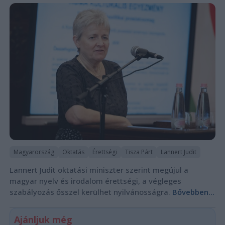
Magyarország
Oktatás
Érettségi
Tisza Párt
Lannert Judit
Lannert Judit oktatási miniszter szerint megújul a
magyar nyelv és irodalom érettségi, a végleges
szabályozás ősszel kerülhet nyilvánosságra.
Bővebben...
Ajánljuk még