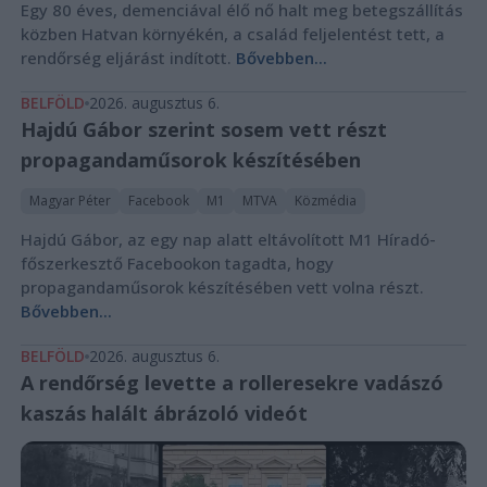
Egy 80 éves, demenciával élő nő halt meg betegszállítás
közben Hatvan környékén, a család feljelentést tett, a
rendőrség eljárást indított.
Bővebben...
BELFÖLD
2026. augusztus 6.
Hajdú Gábor szerint sosem vett részt
propagandaműsorok készítésében
Magyar Péter
Facebook
M1
MTVA
Közmédia
Hajdú Gábor, az egy nap alatt eltávolított M1 Híradó-
főszerkesztő Facebookon tagadta, hogy
propagandaműsorok készítésében vett volna részt.
Bővebben...
BELFÖLD
2026. augusztus 6.
A rendőrség levette a rolleresekre vadászó
kaszás halált ábrázoló videót