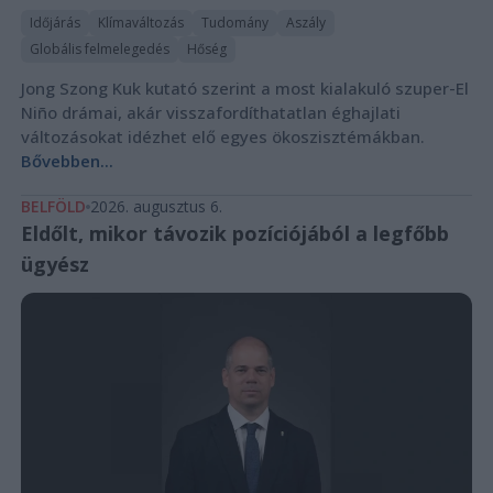
Időjárás
Klímaváltozás
Tudomány
Aszály
Globális felmelegedés
Hőség
Jong Szong Kuk kutató szerint a most kialakuló szuper-El
Niño drámai, akár visszafordíthatatlan éghajlati
változásokat idézhet elő egyes ökoszisztémákban.
Bővebben...
BELFÖLD
2026. augusztus 6.
Eldőlt, mikor távozik pozíciójából a legfőbb
ügyész