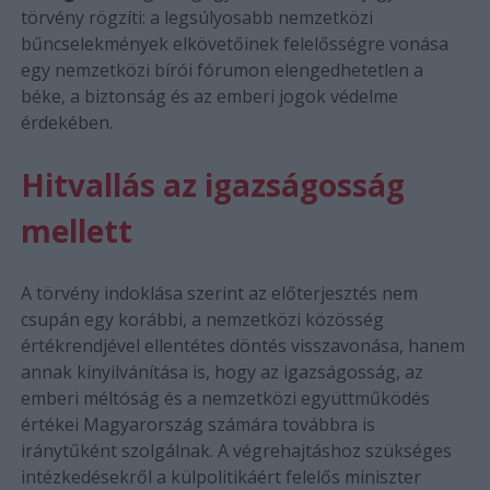
törvény rögzíti: a legsúlyosabb nemzetközi
bűncselekmények elkövetőinek felelősségre vonása
egy nemzetközi bírói fórumon elengedhetetlen a
béke, a biztonság és az emberi jogok védelme
érdekében.
Hitvallás az igazságosság
mellett
A törvény indoklása szerint az előterjesztés nem
csupán egy korábbi, a nemzetközi közösség
értékrendjével ellentétes döntés visszavonása, hanem
annak kinyilvánítása is, hogy az igazságosság, az
emberi méltóság és a nemzetközi együttműködés
értékei Magyarország számára továbbra is
iránytűként szolgálnak. A végrehajtáshoz szükséges
intézkedésekről a külpolitikáért felelős miniszter