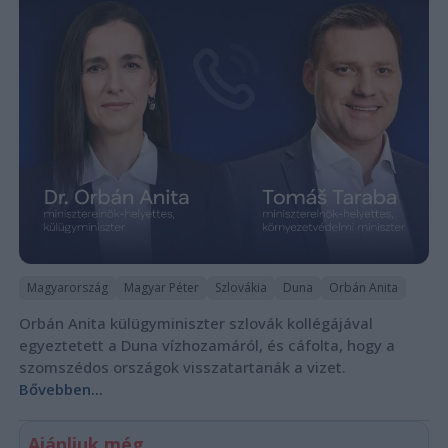
Magyarország
Magyar Péter
Szlovákia
Duna
Orbán Anita
Orbán Anita külügyminiszter szlovák kollégájával
egyeztetett a Duna vízhozamáról, és cáfolta, hogy a
szomszédos országok visszatartanák a vizet.
Bővebben...
Ajánljuk még