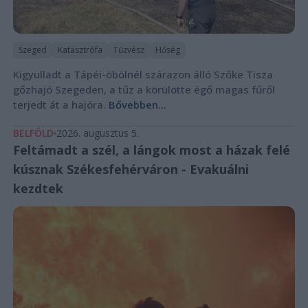
Szeged
Katasztrófa
Tűzvész
Hőség
Kigyulladt a Tápéi-öbölnél szárazon álló Szőke Tisza
gőzhajó Szegeden, a tűz a körülötte égő magas fűről
terjedt át a hajóra.
Bővebben...
BELFÖLD
2026. augusztus 5.
Feltámadt a szél, a lángok most a házak felé
kúsznak Székesfehérváron - Evakuálni
kezdtek