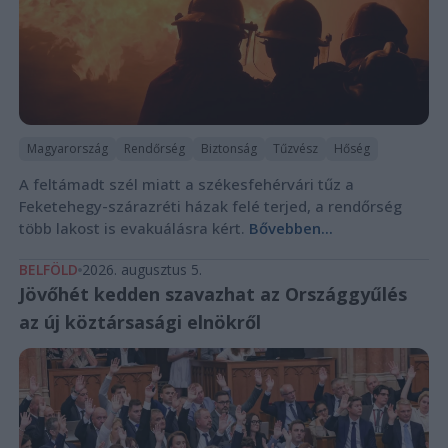
Magyarország
Rendőrség
Biztonság
Tűzvész
Hőség
A feltámadt szél miatt a székesfehérvári tűz a
Feketehegy-szárazréti házak felé terjed, a rendőrség
több lakost is evakuálásra kért.
Bővebben...
BELFÖLD
2026. augusztus 5.
Jövőhét kedden szavazhat az Országgyűlés
az új köztársasági elnökről