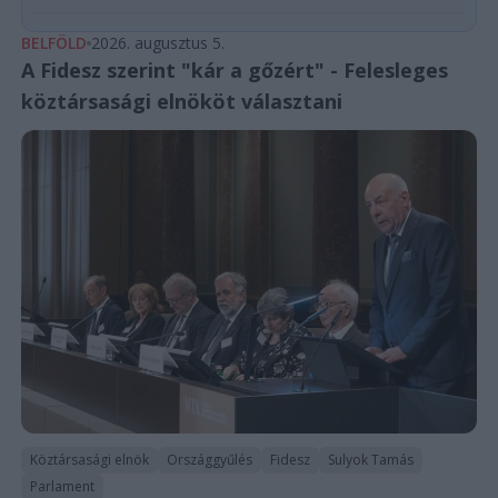
BELFÖLD
2026. augusztus 5.
A Fidesz szerint "kár a gőzért" - Felesleges
köztársasági elnököt választani
Köztársasági elnök
Országgyűlés
Fidesz
Sulyok Tamás
Parlament