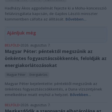
Hadházy Ákos aggodalmát fejezte ki a Mohu-koncesszió
felülvizsgálata kapcsán, de Gajdos László miniszter
kommentben cáfolta az állítását.
Bővebben...
Ajánljuk még
BELFÖLD
2026. augusztus 7.
Magyar Péter: péntektől megszűnik az
önkéntes fogyasztáscsökkentés, feloldják az
energiakorlátozásokat
Magyar Péter
Energiakrízis
Magyar Péter bejelentette: péntektől megszűnik az
önkéntes fogyasztáscsökkentés, a Duna vízszintjének
emelkedése miatt enyhül a helyzet.
Bővebben...
BELFÖLD
2026. augusztus 7.
Megkezdődik a szennyezés elhatárolása az