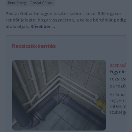
Rendőrség
Pósfai Gábor
Pósfai Gábor belügyminiszter szerint közel 900 egykori
rendőr jelezte, hogy visszatérne, a teljes bértáblát pedig
átalakítják.
Bővebben...
Rezsicsökkentés
GAZDASÁG
Figyelmez
rezsicsök
eurózóná
Az Amundi 
kegyelmi id
kritériumok
szükségese