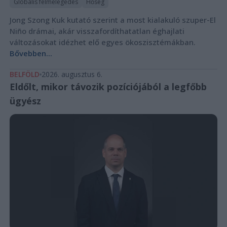
Globális felmelegedés
Hőség
Jong Szong Kuk kutató szerint a most kialakuló szuper-El
Niño drámai, akár visszafordíthatatlan éghajlati
változásokat idézhet elő egyes ökoszisztémákban.
Bővebben...
BELFÖLD
2026. augusztus 6.
Eldőlt, mikor távozik pozíciójából a legfőbb
ügyész