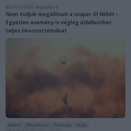
BELFÖLD
2026. augusztus 6.
Nem tudjuk megállítani a szuper-El Niñót -
Egyetlen esemény is végleg átbillenthet
teljes ökoszisztémákat
Időjárás
Klímaváltozás
Tudomány
Aszály