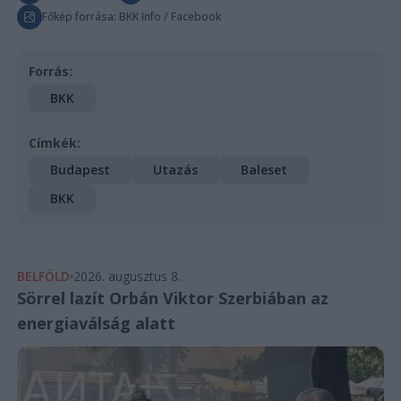
Főkép forrása: BKK Info / Facebook
Forrás:
BKK
Címkék:
Budapest
Utazás
Baleset
BKK
BELFÖLD
2026. augusztus 8.
Sörrel lazít Orbán Viktor Szerbiában az
energiaválság alatt