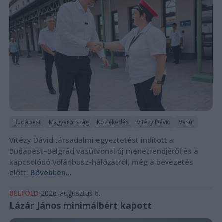
Budapest
Magyarország
Közlekedés
Vitézy Dávid
Vasút
Vitézy Dávid társadalmi egyeztetést indított a
Budapest–Belgrád vasútvonal új menetrendjéről és a
kapcsolódó Volánbusz-hálózatról, még a bevezetés
előtt.
Bővebben...
BELFÖLD
2026. augusztus 6.
Lázár János minimálbért kapott