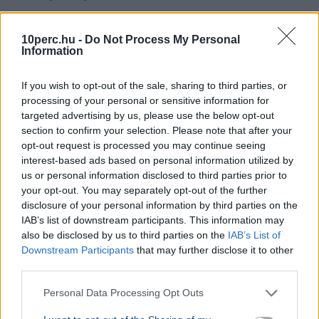
BELFÖLD
2026. augusztus 7.
Hornok Miklós is esélyes Lázár János
10perc.hu -
Do Not Process My Personal
Information
utódjának
If you wish to opt-out of the sale, sharing to third parties, or
processing of your personal or sensitive information for
targeted advertising by us, please use the below opt-out
section to confirm your selection. Please note that after your
opt-out request is processed you may continue seeing
interest-based ads based on personal information utilized by
us or personal information disclosed to third parties prior to
your opt-out. You may separately opt-out of the further
disclosure of your personal information by third parties on the
IAB’s list of downstream participants. This information may
also be disclosed by us to third parties on the
IAB’s List of
Downstream Participants
that may further disclose it to other
third parties.
Lázár János
Personal Data Processing Opt Outs
Négy jelölt közül választhat a Magyar Tenisz Szövetség