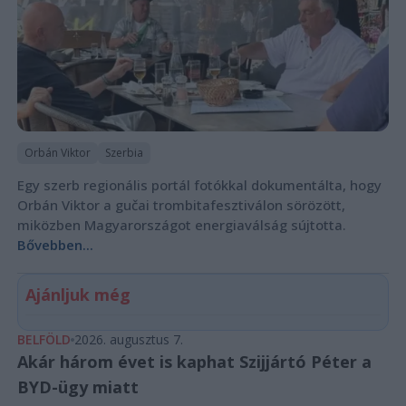
Orbán Viktor
Szerbia
Egy szerb regionális portál fotókkal dokumentálta, hogy
Orbán Viktor a gučai trombitafesztiválon sörözött,
miközben Magyarországot energiaválság sújtotta.
Bővebben...
Ajánljuk még
BELFÖLD
2026. augusztus 7.
Akár három évet is kaphat Szijjártó Péter a
BYD-ügy miatt