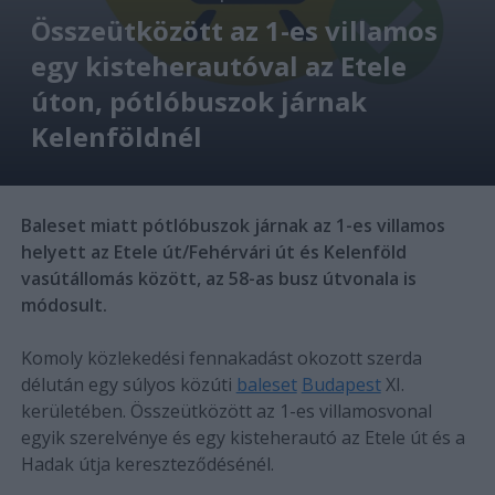
Összeütközött az 1-es villamos
egy kisteherautóval az Etele
úton, pótlóbuszok járnak
Kelenföldnél
Baleset miatt pótlóbuszok járnak az 1-es villamos
helyett az Etele út/Fehérvári út és Kelenföld
vasútállomás között, az 58-as busz útvonala is
módosult.
Komoly közlekedési fennakadást okozott szerda
délután egy súlyos közúti
baleset
Budapest
XI.
kerületében. Összeütközött az 1-es villamosvonal
egyik szerelvénye és egy kisteherautó az Etele út és a
Hadak útja kereszteződésénél.