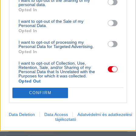
I want to opt-out of the Sharing of my
personal data.
új elnököt szeptember 26-án, Lázár János májusi
Opted In
lemondása után.
Bővebben...
I want to opt-out of the Sale of my
BELFÖLD
2026. augusztus 7.
Personal Data.
Opted In
Pósfai Gábor: közel 900 egykori rendőr térne
vissza a testülethez
I want to opt-out of processing my
Personal Data for Targeted Advertising.
Opted In
I want to opt-out of Collection, Use,
Retention, Sale, and/or Sharing of my
Personal Data that Is Unrelated with the
Purposes for which it was collected.
Opted Out
CONFIRM
Data Deletion
Data Access
Adatvédelmi és adatkezelési
tájékoztató