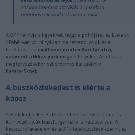
vasútállomás M
végállomás között a
zökkenőmentes átszállás érdekében
pótlóbuszok szállítják az utasokat.
A BKK felhívja a figyelmet, hogy a pótlójárat az Etele út
/ Fehérvári út irányában menetrendi okok és a
terelőútvonal miatt
nem érinti a Bártfai utca,
valamint a Bikás park
megállóhelyeket. Az
utazás
megtervezésekor ezt érdemes kalkulálni a
hazatérőknek.
A buszközlekedést is elérte a
káosz
A Hadak útjai kereszteződésben történt karambol a
környező utcák buszforgalmára is hatással van. A
katasztrófavédelem és a BKK tájékoztatása szerint az