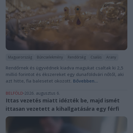
Magyarország
Bűncselekmény
Rendőrség
Csalás
Arany
Rendőrnek és ügyvédnek kiadva magukat csaltak ki 2,5
millió forintot és ékszereket egy dunaföldvári nőtől, aki
azt hitte, fia balesetet okozott.
Bővebben...
BELFÖLD
2026. augusztus 6.
Ittas vezetés miatt idézték be, majd ismét
ittasan vezetett a kihallgatására egy férfi