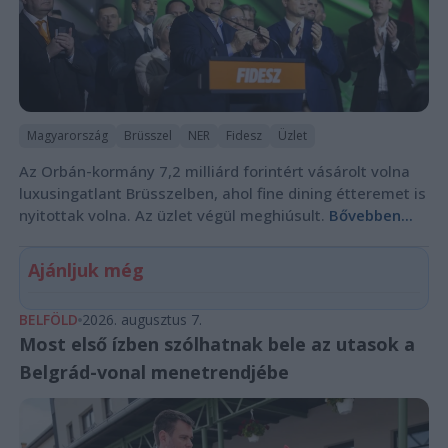
Magyarország
Brüsszel
NER
Fidesz
Üzlet
Az Orbán-kormány 7,2 milliárd forintért vásárolt volna
luxusingatlant Brüsszelben, ahol fine dining étteremet is
nyitottak volna. Az üzlet végül meghiúsult.
Bővebben...
Ajánljuk még
BELFÖLD
2026. augusztus 7.
Most első ízben szólhatnak bele az utasok a
Belgrád-vonal menetrendjébe