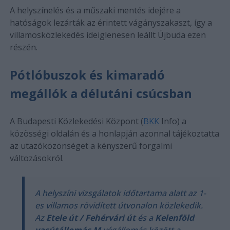
A helyszínelés és a műszaki mentés idejére a
hatóságok lezárták az érintett vágányszakaszt, így a
villamosközlekedés ideiglenesen leállt Újbuda ezen
részén.
Pótlóbuszok és kimaradó
megállók a délutáni csúcsban
A Budapesti Közlekedési Központ (
BKK
Info) a
közösségi oldalán és a honlapján azonnal tájékoztatta
az utazóközönséget a kényszerű forgalmi
változásokról.
A helyszíni vizsgálatok időtartama alatt az 1-
es villamos rövidített útvonalon közlekedik.
Az
Etele út / Fehérvári út
és a
Kelenföld