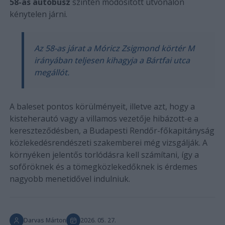
58-as autóbusz
szintén módosított útvonalon
kénytelen járni.
Az 58-as járat a Móricz Zsigmond körtér M
irányában teljesen kihagyja a Bártfai utca
megállót.
A baleset pontos körülményeit, illetve azt, hogy a
kisteherautó vagy a villamos vezetője hibázott-e a
kereszteződésben, a Budapesti Rendőr-főkapitányság
közlekedésrendészeti szakemberei még vizsgálják. A
környéken jelentős torlódásra kell számítani, így a
sofőröknek és a tömegközlekedőknek is érdemes
nagyobb menetidővel indulniuk.
Darvas Márton
2026. 05. 27.