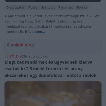
Országgyűlés
Fidesz
Ügyészség
Parlament
Bíróság
A parlament elé került javaslat szerint augusztus 25-én
szűnik meg Nagy Gábor Bálint legfőbb ügyészi
megbízatása, aki politikai támadásokra hivatkozva
mondott le.
Bővebben...
Ajánljuk még
BELFÖLD
2026. augusztus 6.
Magukat rendőrnek és ügyvédnek kiadva
csaltak ki 2,5 millió forintot és arany
ékszereket egy dunaföldvári nőtől a rablók