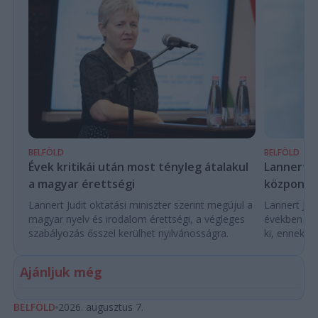
BELFÖLD
BELFÖLD
Évek kritikái után most tényleg átalakul
Lannert Ju
a magyar érettségi
központo
Lannert Judit oktatási miniszter szerint megújul a
Lannert Judi
magyar nyelv és irodalom érettségi, a végleges
években túl
szabályozás ősszel kerülhet nyilvánosságra.
ki, ennek m
Ajánljuk még
BELFÖLD
2026. augusztus 7.