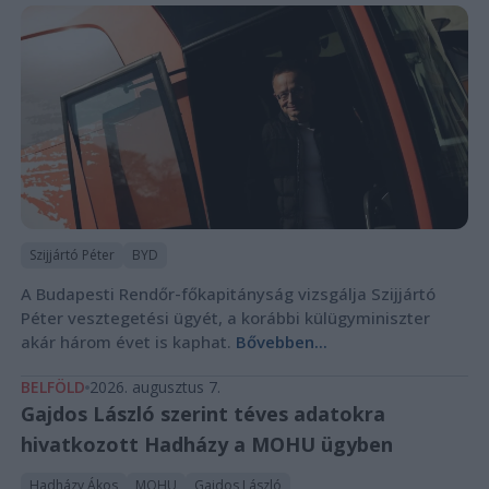
Szijjártó Péter
BYD
A Budapesti Rendőr-főkapitányság vizsgálja Szijjártó
Péter vesztegetési ügyét, a korábbi külügyminiszter
akár három évet is kaphat.
Bővebben...
BELFÖLD
2026. augusztus 7.
Gajdos László szerint téves adatokra
hivatkozott Hadházy a MOHU ügyben
Hadházy Ákos
MOHU
Gajdos László