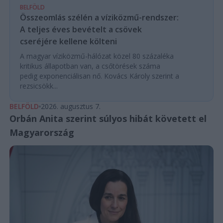
BELFÖLD
Összeomlás szélén a víziközmű-rendszer:
A teljes éves bevételt a csövek
cseréjére kellene költeni
A magyar víziközmű-hálózat közel 80 százaléka
kritikus állapotban van, a csőtörések száma
pedig exponenciálisan nő. Kovács Károly szerint a
rezsicsökk...
BELFÖLD
2026. augusztus 7.
Orbán Anita szerint súlyos hibát követett el
Magyarország