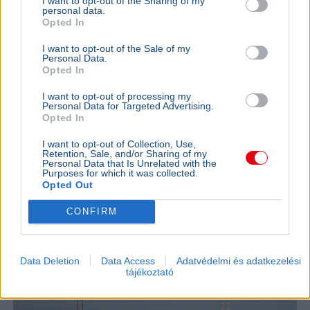
I want to opt-out of the Sharing of my
personal data.
Opted In
I want to opt-out of the Sale of my
Personal Data.
Opted In
Karácsony Gergely
Duna
I want to opt-out of processing my
Personal Data for Targeted Advertising.
Karácsony Gergely bejelentette: elkerítik a Duna-meder
Opted In
szennyezett részét az egykori Óbudai Gázgyár
területén, elindulhat a kármentesítés.
Bővebben...
I want to opt-out of Collection, Use,
Retention, Sale, and/or Sharing of my
Personal Data that Is Unrelated with the
BELFÖLD
2026. augusztus 7.
Purposes for which it was collected.
Enyhül a helyzet Paksnál, de az erőmű még
Opted Out
mindig csak a kapacitás töredékén termel
CONFIRM
Data Deletion
Data Access
Adatvédelmi és adatkezelési
tájékoztató