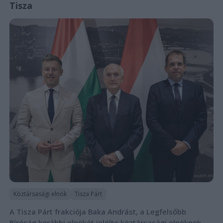
Tisza
Köztársasági elnök
Tisza Párt
A Tisza Párt frakciója Baka Andrást, a Legfelsőbb
Bíróság korábbi elnökét jelölte köztársasági elnöknek,