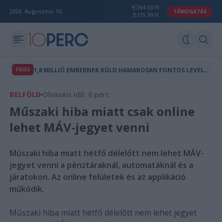
364.50 Ft
2026. Augusztus 10.
TÁMOGATÁS
315.99 Ft
1
,8 MILLIÓ EMBERNEK KÜLD HAMAROSAN FONTOS LEVELET A NAV
FRISS
BELFÖLD
Olvasási idő: 0 perc
Műszaki hiba miatt csak online
lehet MÁV-jegyet venni
Műszaki hiba miatt hétfő délelőtt nem lehet MÁV-
jegyet venni a pénztáraknál, automatáknál és a
járatokon. Az online felületek és az applikáció
működik.
Műszaki hiba miatt hétfő délelőtt nem lehet jegyet