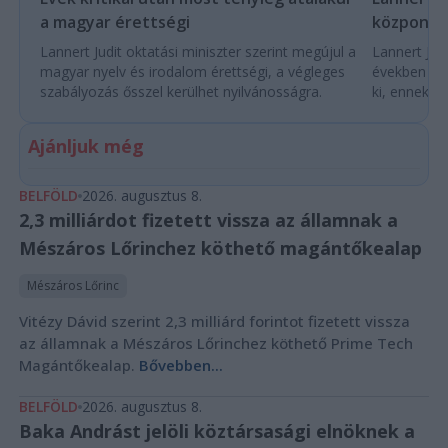
a magyar érettségi
központo
Lannert Judit oktatási miniszter szerint megújul a
Lannert Judi
magyar nyelv és irodalom érettségi, a végleges
években túl
szabályozás ősszel kerülhet nyilvánosságra.
ki, ennek m
Ajánljuk még
BELFÖLD
2026. augusztus 8.
2,3 milliárdot fizetett vissza az államnak a
Mészáros Lőrinchez köthető magántőkealap
Mészáros Lőrinc
Vitézy Dávid szerint 2,3 milliárd forintot fizetett vissza
az államnak a Mészáros Lőrinchez köthető Prime Tech
Magántőkealap.
Bővebben...
BELFÖLD
2026. augusztus 8.
Baka Andrást jelöli köztársasági elnöknek a