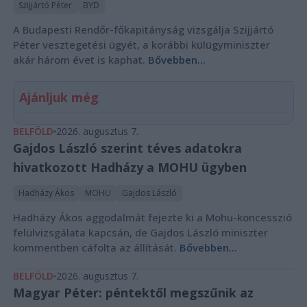
Szijjártó Péter
BYD
A Budapesti Rendőr-főkapitányság vizsgálja Szijjártó
Péter vesztegetési ügyét, a korábbi külügyminiszter
akár három évet is kaphat.
Bővebben...
Ajánljuk még
BELFÖLD
2026. augusztus 7.
Gajdos László szerint téves adatokra
hivatkozott Hadházy a MOHU ügyben
Hadházy Ákos
MOHU
Gajdos László
Hadházy Ákos aggodalmát fejezte ki a Mohu-koncesszió
felülvizsgálata kapcsán, de Gajdos László miniszter
kommentben cáfolta az állítását.
Bővebben...
BELFÖLD
2026. augusztus 7.
Magyar Péter: péntektől megszűnik az