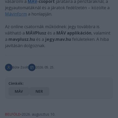
vásárolni a
MÁV
-csoport
járataira a pénztáraknál, a
jegyautomatáknál és a járatok fedélzetén – közölte a
Mávinform
a honlapján.
Az online csatornák működnek: jegy továbbra is
váltható a
MÁVPlusz
és a
MÁV applikáción
, valamint
a
mavplusz.hu
és a
jegy.mav.hu
felületeken. A hiba
javításán dolgoznak.
Bűte Zsolt
2026. 05. 25.
Címkék:
MÁV
NER
BELFÖLD
2026. augusztus 10.