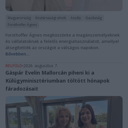
Magyarország
Köztársasági elnök
Aszály
Gazdaság
Forsthoffer Ágnes
Forsthoffer Ágnes megköszönte a magánszemélyeknek
és vállalatoknak a felelős energiahasználatot, amellyel
átsegítették az országot a válságos napokon.
Bővebben...
BELFÖLD
2026. augusztus 7.
Gáspár Evelin Mallorcán piheni ki a
Külügyminisztériumban töltött hónapok
fáradozásait