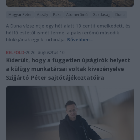
Magyar Péter
Aszály
Paks
Atomerőmű
Gazdaság
Duna
A Duna vízszintje egy hét alatt 19 centit emelkedett, és
hétfő estétől ismét termel a paksi erőmű második
blokkjának egyik turbinája.
Bővebben...
BELFÖLD
2026. augusztus 10.
Kiderült, hogy a független újságírók helyett
a külügy munkatársai voltak kivezényelve
Szijjártó Péter sajtótájékoztatóira