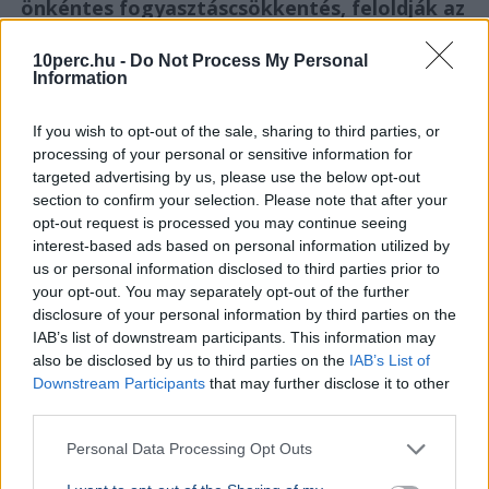
önkéntes fogyasztáscsökkentés, feloldják az
energiakorlátozásokat
10perc.hu -
Do Not Process My Personal
Information
Magyar Péter
Energiakrízis
Magyar Péter bejelentette: péntektől megszűnik az
If you wish to opt-out of the sale, sharing to third parties, or
önkéntes fogyasztáscsökkentés, a Duna vízszintjének
processing of your personal or sensitive information for
emelkedése miatt enyhül a helyzet.
Bővebben...
targeted advertising by us, please use the below opt-out
section to confirm your selection. Please note that after your
BELFÖLD
2026. augusztus 7.
opt-out request is processed you may continue seeing
Megkezdődik a szennyezés elhatárolása az
interest-based ads based on personal information utilized by
Óbudai Gázgyárnál
us or personal information disclosed to third parties prior to
your opt-out. You may separately opt-out of the further
disclosure of your personal information by third parties on the
IAB’s list of downstream participants. This information may
also be disclosed by us to third parties on the
IAB’s List of
Downstream Participants
that may further disclose it to other
third parties.
Personal Data Processing Opt Outs