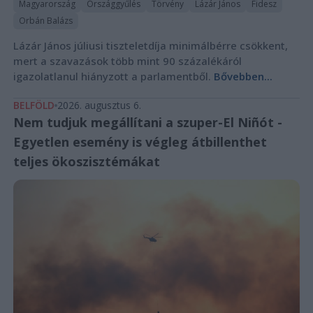
Magyarország
Országgyűlés
Törvény
Lázár János
Fidesz
Orbán Balázs
Lázár János júliusi tiszteletdíja minimálbérre csökkent,
mert a szavazások több mint 90 százalékáról
igazolatlanul hiányzott a parlamentből.
Bővebben...
BELFÖLD
2026. augusztus 6.
Nem tudjuk megállítani a szuper-El Niñót -
Egyetlen esemény is végleg átbillenthet
teljes ökoszisztémákat