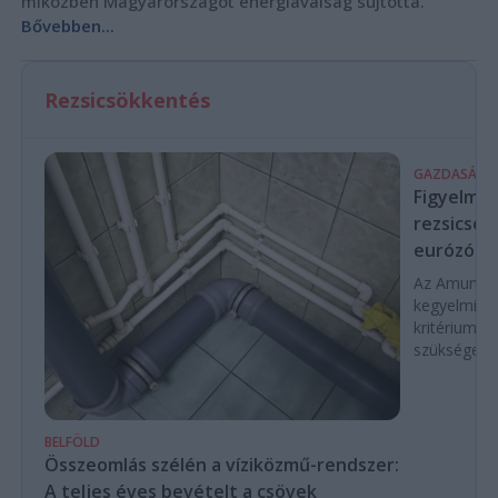
miközben Magyarországot energiaválság sújtotta.
Bővebben...
Rezsicsökkentés
GAZDASÁG
Figyelmez
rezsicsök
eurózóná
Az Amundi 
kegyelmi id
kritériumok
szükségese
BELFÖLD
Összeomlás szélén a víziközmű-rendszer:
A teljes éves bevételt a csövek