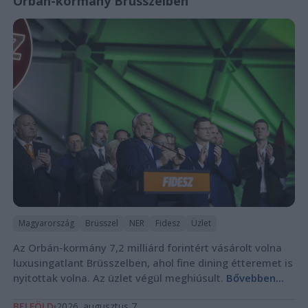
Orbán-kormány Brüsszelben
Magyarország
Brüsszel
NER
Fidesz
Üzlet
Az Orbán-kormány 7,2 milliárd forintért vásárolt volna
luxusingatlant Brüsszelben, ahol fine dining étteremet is
nyitottak volna. Az üzlet végül meghiúsult.
Bővebben...
BELFÖLD
2026. augusztus 7.