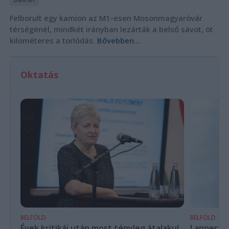
Felborult egy kamion az M1-esen Mosonmagyaróvár
térségénél, mindkét irányban lezárták a belső sávot, öt
kilométeres a torlódás.
Bővebben...
Oktatás
BELFÖLD
BELFÖLD
Évek kritikái után most tényleg átalakul
Lannert Ju