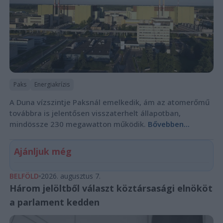
Paks
Energiakrízis
A Duna vízszintje Paksnál emelkedik, ám az atomerőmű
továbbra is jelentősen visszaterhelt állapotban,
mindössze 230 megawatton működik.
Bővebben...
Ajánljuk még
BELFÖLD
2026. augusztus 7.
Három jelöltből választ köztársasági elnököt
a parlament kedden