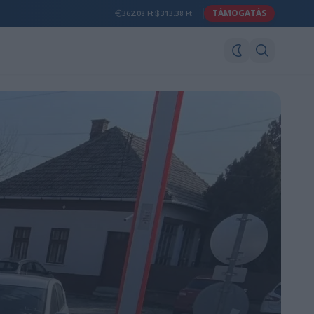
TÁMOGATÁS
362.08 Ft
313.38 Ft