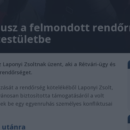
usz a felmondott rendőrn
testületbe
 Laponyi Zsoltnak üzent, aki a Rétvári-ügy és
 rendőrséget.
ozását a rendőrség kötelékéből Laponyi Zsolt,
lvánosan biztosította támogatásáról a volt
nek be egy egyenruhás személyes konfliktusai
k utánra