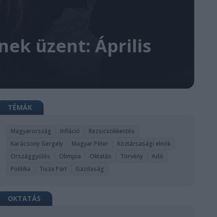
ek üzent: Április
TÉMÁK
Magyarország
Infláció
Rezsicsökkentés
Karácsony Gergely
Magyar Péter
Köztársasági elnök
Országgyűlés
Olimpia
Oktatás
Törvény
Adó
Politika
Tisza Párt
Gazdaság
OKTATÁS