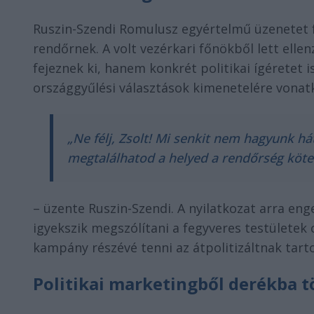
Ruszin-Szendi Romulusz egyértelmű üzenetet 
rendőrnek. A volt vezérkari főnökből lett ellen
fejeznek ki, hanem konkrét politikai ígéretet i
országgyűlési választások kimenetelére vonat
„Ne félj, Zsolt! Mi senkit nem hagyunk hát
megtalálhatod a helyed a rendőrség köt
– üzente Ruszin-Szendi. A nyilatkozat arra en
igyekszik megszólítani a fegyveres testületek 
kampány részévé tenni az átpolitizáltnak tart
Politikai marketingből derékba tö