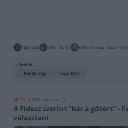
10perc.hu
2026. 03. 17.
Főkép forrása: Ruszin-Sz
Címkék:
Rendőrség
Tisza Párt
BELFÖLD
2026. augusztus 5.
A Fidesz szerint "kár a gőzért" - 
választani