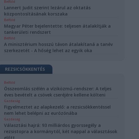
Belföld
Lannert Judit szerint lezárul az oktatás
központosításának korszaka
Belföld
Magyar Péter bejelentette: teljesen átalakítják a
tankerületi rendszert
Belföld
A minisztérium hosszú távon átalakítaná a tanév
szerkezetét - A hőség lehet az egyik oka
REZSICSÖKKENTÉS
Belföld
Összeomlás szélén a víziközmű-rendszer: A teljes
éves bevételt a csövek cseréjére kellene költeni
Gazdaság
Figyelmeztet az alapkezelő: a rezsicsökkentéssel
nem lehet belépni az eurózónába
Gazdaság
Választási hajrá: 93 milliárdos gyorssegély a
rezsistopra a kormánytól, két nappal a választások
előtt