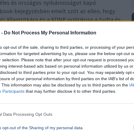
 éles és országos nyilvánosságot kapó
cebook-bejegyzésben emelt szót az ellen, hogy
i államtitkára és a KDNP politikusa a tudta és
óla készült fotót saját politikai
 -
Do Not Process My Personal Information
to opt-out of the sale, sharing to third parties, or processing of your per
lettek
. A rendőrség vezetése lépett: egy új
formation for targeted advertising by us, please use the below opt-out s
ább öt év szolgálati viszonyhoz köti a pozíciót
r selection. Please note that after your opt-out request is processed y
eing interest-based ads based on personal information utilized by us or
nevezett seriffprogramból
.
disclosed to third parties prior to your opt-out. You may separately opt-
losure of your personal information by third parties on the IAB’s list of
 A testület belső fegyelmi eljárást indított az
. This information may also be disclosed by us to third parties on the
IA
Participants
that may further disclose it to other third parties.
 a fegyelmi vétséget. A határozat indoklása
zéseivel a rendőr veszélyeztette a személyi
 minden további szakmai és nyilvános
l Data Processing Opt Outs
re leegyeztetett bűnmegelőzési előadásait
yakorlás és elszigetelődés végül odáig
o opt-out of the Sharing of my personal data.