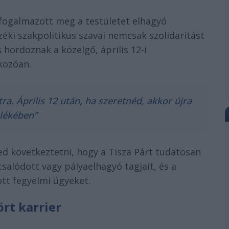
fogalmazott meg a testületet elhagyó
zéki szakpolitikus szavai nemcsak szolidaritást
s hordoznak a közelgő, április 12-i
kozóan.
ra. Április 12 után, ha szeretnéd, akkor újra
elékében”
ged következtetni, hogy a Tisza Párt tudatosan
csalódott vagy pályaelhagyó tagjait, és a
ott fegyelmi ügyeket.
rt karrier