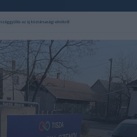
szággyűlés az új köztársasági elnökről