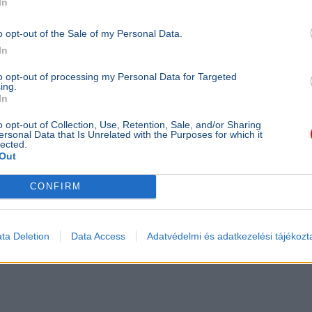
adta a hivatását.
In
o opt-out of the Sale of my Personal Data.
In
to opt-out of processing my Personal Data for Targeted
ing.
In
o opt-out of Collection, Use, Retention, Sale, and/or Sharing
ersonal Data that Is Unrelated with the Purposes for which it
lected.
Out
CONFIRM
ta Deletion
Data Access
Adatvédelmi és adatkezelési tájékozt