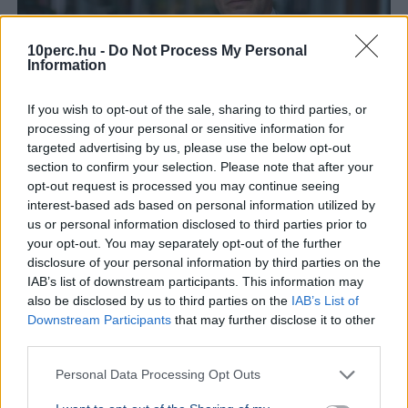
10perc.hu -
Do Not Process My Personal
Information
If you wish to opt-out of the sale, sharing to third parties, or
processing of your personal or sensitive information for
targeted advertising by us, please use the below opt-out
section to confirm your selection. Please note that after your
Tarr Zoltán
Közmédia
opt-out request is processed you may continue seeing
Tarr Zoltán szerint zajlik a közmédia átvilágítása, a
interest-based ads based on personal information utilized by
végleges vezetőt pedig nyílt, átlátható pályázaton
us or personal information disclosed to third parties prior to
választják majd ki.
Bővebben...
your opt-out. You may separately opt-out of the further
disclosure of your personal information by third parties on the
IAB’s list of downstream participants. This information may
also be disclosed by us to third parties on the
IAB’s List of
Rezsicsökkentés
Downstream Participants
that may further disclose it to other
third parties.
GAZDASÁG
Personal Data Processing Opt Outs
Figyelmez
rezsicsök