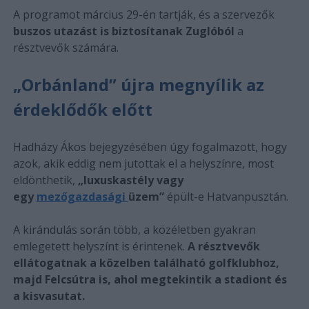
A programot március 29-én tartják, és a szervezők
buszos utazást is biztosítanak Zuglóból
a
résztvevők számára.
„Orbánland” újra megnyílik az
érdeklődők előtt
Hadházy Ákos bejegyzésében úgy fogalmazott, hogy
azok, akik eddig nem jutottak el a helyszínre, most
eldönthetik,
„luxuskastély vagy
egy
mezőgazdasági
üzem”
épült-e Hatvanpusztán.
A kirándulás során több, a közéletben gyakran
emlegetett helyszínt is érintenek.
A résztvevők
ellátogatnak a közelben található golfklubhoz,
majd Felcsútra is, ahol megtekintik a stadiont és
a kisvasutat.