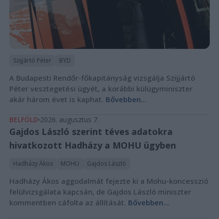
Szijjártó Péter
BYD
A Budapesti Rendőr-főkapitányság vizsgálja Szijjártó
Péter vesztegetési ügyét, a korábbi külügyminiszter
akár három évet is kaphat.
Bővebben...
BELFÖLD
2026. augusztus 7.
Gajdos László szerint téves adatokra
hivatkozott Hadházy a MOHU ügyben
Hadházy Ákos
MOHU
Gajdos László
Hadházy Ákos aggodalmát fejezte ki a Mohu-koncesszió
felülvizsgálata kapcsán, de Gajdos László miniszter
kommentben cáfolta az állítását.
Bővebben...