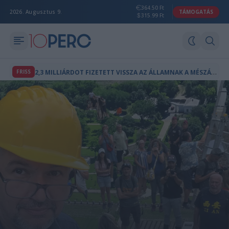
364.50 Ft
2026. Augusztus 9.
TÁMOGATÁS
315.99 Ft
2
,3 MILLIÁRDOT FIZETETT VISSZA AZ ÁLLAMNAK A MÉSZÁROS LŐRINCHEZ KÖTHETŐ MAGÁNTŐKEALAP
FRISS