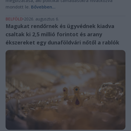
megbízatása, aki politikai támadásokra hivatkozva
mondott le.
Bővebben...
BELFÖLD
2026. augusztus 6.
Magukat rendőrnek és ügyvédnek kiadva
csaltak ki 2,5 millió forintot és arany
ékszereket egy dunaföldvári nőtől a rablók