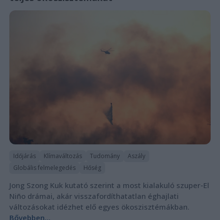
Időjárás
Klímaváltozás
Tudomány
Aszály
Globális felmelegedés
Hőség
Jong Szong Kuk kutató szerint a most kialakuló szuper-El
Niño drámai, akár visszafordíthatatlan éghajlati
változásokat idézhet elő egyes ökoszisztémákban.
Bővebben...