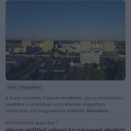
Paks
Energiakrízis
A Duna vízszintje Paksnál emelkedik, ám az atomerőmű
továbbra is jelentősen visszaterhelt állapotban,
mindössze 230 megawatton működik.
Bővebben...
BELFÖLD
2026. augusztus 7.
Három jelöltből választ köztársasági elnököt