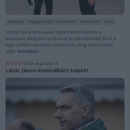
Budapest
Magyarország
Közlekedés
Vitézy Dávid
Vasút
Vitézy Dávid társadalmi egyeztetést indított a
Budapest–Belgrád vasútvonal új menetrendjéről és a
kapcsolódó Volánbusz-hálózatról, még a bevezetés
előtt.
Bővebben...
BELFÖLD
2026. augusztus 6.
Lázár János minimálbért kapott