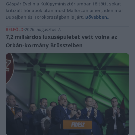
Gáspár Evelin a Külügyminisztériumban töltött, sokat
kritizált hónapok után most Mallorcán pihen, idén már
Dubajban és Törökországban is járt.
Bővebben...
BELFÖLD
2026. augusztus 7.
7,2 milliárdos luxusépületet vett volna az
Orbán-kormány Brüsszelben