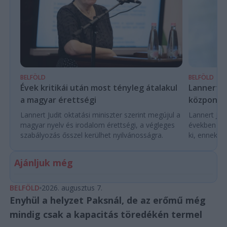
BELFÖLD
BELFÖLD
Évek kritikái után most tényleg átalakul
Lannert Ju
a magyar érettségi
központo
Lannert Judit oktatási miniszter szerint megújul a
Lannert Judi
magyar nyelv és irodalom érettségi, a végleges
években túl
szabályozás ősszel kerülhet nyilvánosságra.
ki, ennek m
Ajánljuk még
BELFÖLD
2026. augusztus 7.
Enyhül a helyzet Paksnál, de az erőmű még
mindig csak a kapacitás töredékén termel