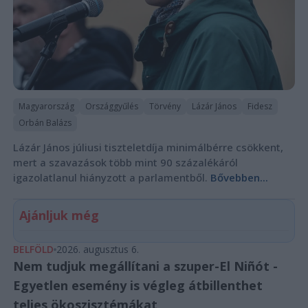
Magyarország
Országgyűlés
Törvény
Lázár János
Fidesz
Orbán Balázs
Lázár János júliusi tiszteletdíja minimálbérre csökkent,
mert a szavazások több mint 90 százalékáról
igazolatlanul hiányzott a parlamentből.
Bővebben...
Ajánljuk még
BELFÖLD
2026. augusztus 6.
Nem tudjuk megállítani a szuper-El Niñót -
Egyetlen esemény is végleg átbillenthet
teljes ökoszisztémákat