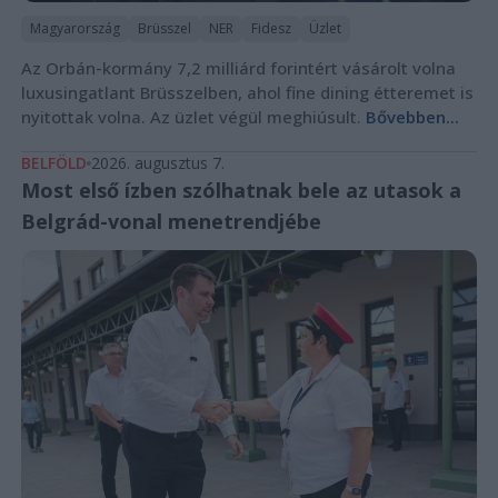
Magyarország
Brüsszel
NER
Fidesz
Üzlet
Az Orbán-kormány 7,2 milliárd forintért vásárolt volna
luxusingatlant Brüsszelben, ahol fine dining étteremet is
nyitottak volna. Az üzlet végül meghiúsult.
Bővebben...
BELFÖLD
2026. augusztus 7.
Most első ízben szólhatnak bele az utasok a
Belgrád-vonal menetrendjébe