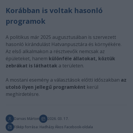
Korábban is voltak hasonló
programok
A politikus már 2025 augusztusában is szervezett
hasonló kirándulást Hatvanpusztára és környékére.
Az első alkalmakon a résztvevők nemcsak az
épületeket, hanem
különféle állatokat, köztük
zebrákat is láthattak
a területen.
A mostani esemény a választások előtti időszakban
az
utolsó ilyen jellegű programként
kerül
meghirdetésre.
Darvas Márton
2026. 03. 17.
Főkép forrása: Hadházy Ákos Facebook-oldala