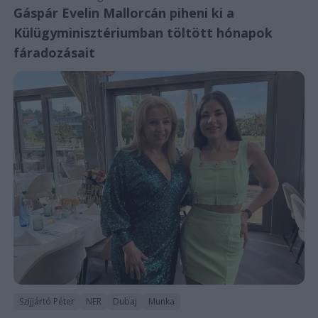
Gáspár Evelin Mallorcán piheni ki a
Külügyminisztériumban töltött hónapok
fáradozásait
Szijjártó Péter
NER
Dubaj
Munka