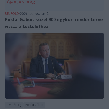
Ajánljuk még
BELFÖLD
2026. augusztus 7.
Pósfai Gábor: közel 900 egykori rendőr térne
vissza a testülethez
Rendőrség
Pósfai Gábor