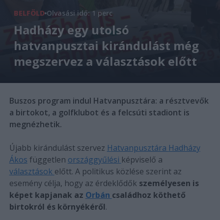
BELFÖLD
Olvasási idő: 1 perc
Hadházy egy utolsó
hatvanpusztai kirándulást még
megszervez a választások előtt
Buszos program indul Hatvanpusztára: a résztvevők
a birtokot, a golfklubot és a felcsúti stadiont is
megnézhetik.
Újabb kirándulást szervez
Hatvanpusztára
Hadházy
Ákos
független
országgyűlési
képviselő a
választások
előtt. A politikus közlése szerint az
esemény célja, hogy az érdeklődők
személyesen is
képet kapjanak az
Orbán
családhoz köthető
birtokról és környékéről
.