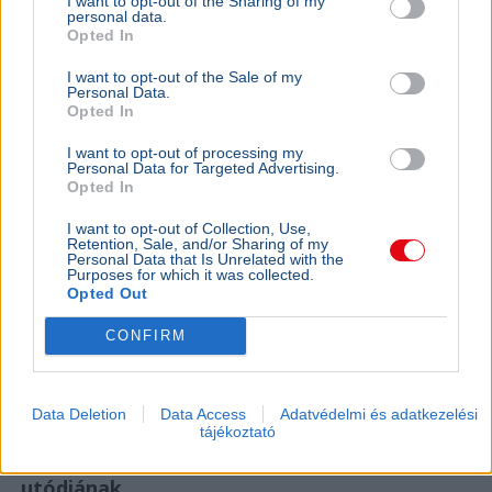
I want to opt-out of the Sharing of my
personal data.
eurózóná
Opted In
Az Amundi 
kegyelmi id
I want to opt-out of the Sale of my
Personal Data.
kritériumok
Opted In
szükségese
I want to opt-out of processing my
Personal Data for Targeted Advertising.
Opted In
BELFÖLD
I want to opt-out of Collection, Use,
Összeomlás szélén a víziközmű-rendszer:
Retention, Sale, and/or Sharing of my
A teljes éves bevételt a csövek
Personal Data that Is Unrelated with the
Purposes for which it was collected.
cseréjére kellene költeni
Opted Out
A magyar víziközmű-hálózat közel 80 százaléka
CONFIRM
kritikus állapotban van, a csőtörések száma
pedig exponenciálisan nő. Kovács Károly szerint a
rezsicsökk...
Data Deletion
Data Access
Adatvédelmi és adatkezelési
BELFÖLD
2026. augusztus 7.
tájékoztató
Hornok Miklós is esélyes Lázár János
utódjának