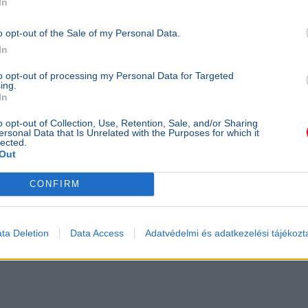
In
atott, hogy a Liszt Ferenc Nemzetközi
o opt-out of the Sale of my Personal Data.
In
v volt a havazás
, ezért a légikikötőben
a
vényben. Közlésük szerint nagy erőkkel,
to opt-out of processing my Personal Data for Targeted
ing.
utakat és előtereket, az 1-es futópályát este
In
ndi változásokat.
o opt-out of Collection, Use, Retention, Sale, and/or Sharing
ersonal Data that Is Unrelated with the Purposes for which it
lected.
Out
CONFIRM
ta Deletion
Data Access
Adatvédelmi és adatkezelési tájékozt