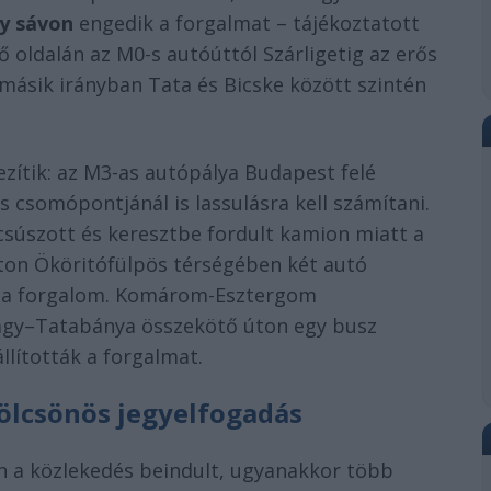
y sávon
engedik a forgalmat – tájékoztatott
 oldalán az M0-s autóúttól Szárligetig az erős
 másik irányban Tata és Bicske között szintén
ezítik: az M3-as autópálya Budapest felé
s csomópontjánál is lassulásra kell számítani.
súszott és keresztbe fordult kamion miatt a
őúton Ököritófülpös térségében két autó
ad a forgalom. Komárom-Esztergom
ágy–Tatabánya összekötő úton egy busz
llították a forgalmat.
kölcsönös jegyelfogadás
on a közlekedés beindult, ugyanakkor több