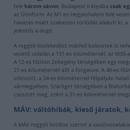
felé
három sávon
, Budapest irányába
csak eg
az Útinform. Az M1-es Hegyeshalom felé vezető
havazás miatt szakaszos torlódás alakult ki, a
jelentős a dugó.
A reggeli közlekedést máshol balesetek is neh
vezető oldalán a 151-es kilométernél, az M30-a
A 12-es főúton Zebegény térségében egy megc
21-es kilométernél állt a forgalom. A 49-es f
ütközött, a 34-es kilométernél félpályán hal
vármegyében, Szárliget térségében a Biatorb
csúszott meg, ezért a 31-es kilométernél megá
MÁV: váltóhibák, kieső járatok, 
A MÁV reggeli közlése szerint a vasútvonalak