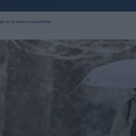
ett az év balatoni strandétele