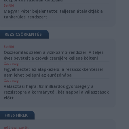
Belföld
Magyar Péter bejelentette: teljesen átalakítják a
tankerületi rendszert
REZSICSÖKKENTÉS
Belföld
Összeomlás szélén a víziközmű-rendszer: A teljes
éves bevételt a csövek cseréjére kellene költeni
Gazdaság
Figyelmeztet az alapkezelő: a rezsicsökkentéssel
nem lehet belépni az eurózónába
Gazdaság
Választási hajrá: 93 milliárdos gyorssegély a
rezsistopra a kormánytól, két nappal a választások
előtt
FRISS HÍREK
6 órával ezelőtt