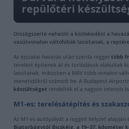
repülőtéri készültsé
Országszerte nehezíti a közlekedést a havazá
vasútvonalon váltóhibák lassítanak, a reptér
Az éjszakai havazás után szerda reggel
több f
terelést építenek át és torlódások alakultak k
lassítanak, miközben a MÁV több vonalon vált
menetidőkről számolt be. A Budapest Airport
készültséget
rendelték el a nagyon intenzív h
M1-es: terelésátépítés és szakas
Az M1-es autópályát a reggeli helyzet alapján 
Biatorbágytól Bicskéig, a 19–37. kilométer 