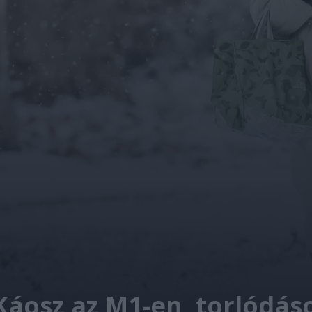
 Káosz az M1-en, torlódá