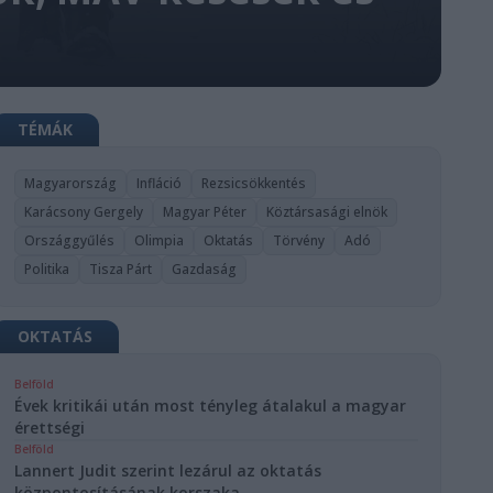
TÉMÁK
Magyarország
Infláció
Rezsicsökkentés
Karácsony Gergely
Magyar Péter
Köztársasági elnök
Országgyűlés
Olimpia
Oktatás
Törvény
Adó
Politika
Tisza Párt
Gazdaság
OKTATÁS
Belföld
Évek kritikái után most tényleg átalakul a magyar
érettségi
Belföld
Lannert Judit szerint lezárul az oktatás
központosításának korszaka