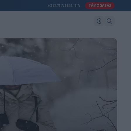
TÁMOGATÁS
363.75 Ft
315.15 Ft