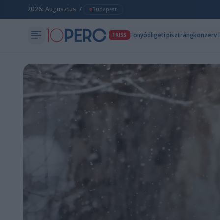
2026. Augusztus 7.
Budapest
Fonyódligeti pisztrángkonzerv l
FRISS