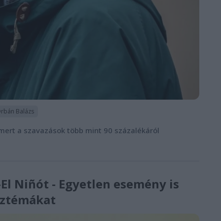
rbán Balázs
, mert a szavazások több mint 90 százalékáról
El Niñót - Egyetlen esemény is
isztémákat