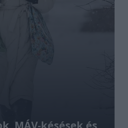
sok, MÁV-késések és