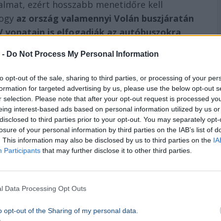
galmat, ezért hosszabb menetidőre kell
hogy
az ország valamennyi Volán buszjáratán
V vonatain is elfogadják az autóbuszokra
 -
Do Not Process My Personal Information
 hosszabb menetidőt jeleztek, néhány esetben
to opt-out of the sale, sharing to third parties, or processing of your per
s vonatok sem közlekednek. A Budapest–
formation for targeted advertising by us, please use the below opt-out s
ak Vác és Rákospalota-Újpest között járnak, a
r selection. Please note that after your opt-out request is processed y
eing interest-based ads based on personal information utilized by us or
s a fővárosi közösségi közlekedést javasolják,
disclosed to third parties prior to your opt-out. You may separately opt-
losure of your personal information by third parties on the IAB’s list of
. This information may also be disclosed by us to third parties on the
IA
Participants
that may further disclose it to other third parties.
ekednek a vonatok, helyettük a párhuzamos
n, a Hatvan–Szolnok közötti S820-as vonatoknál
lekedés várható, a nyugati országrészben
l Data Processing Opt Outs
ndulnak a tájékoztatás szerint.
o opt-out of the Sharing of my personal data.
tos takarítás