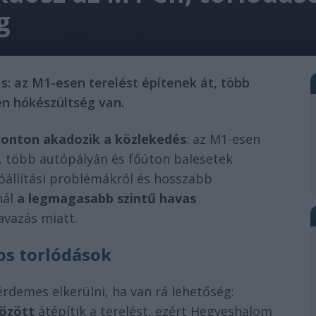
g
s: az M1-esen terelést építenek át, több
en hókészültség van.
ronton akadozik a közlekedés
: az M1-esen
i, több autópályán és főúton balesetek
óállítási problémákról és hosszabb
nál
a legmagasabb szintű havas
avazás miatt.
zos torlódások
érdemes elkerülni, ha van rá lehetőség:
között
átépítik a terelést, ezért Hegyeshalom