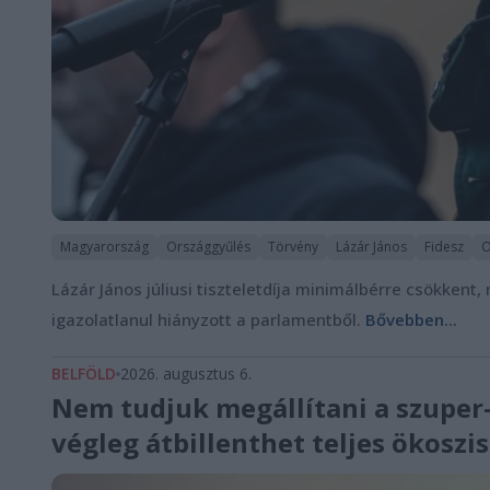
Magyarország
Országgyűlés
Törvény
Lázár János
Fidesz
O
Lázár János júliusi tiszteletdíja minimálbérre csökkent
igazolatlanul hiányzott a parlamentből.
Bővebben...
BELFÖLD
2026. augusztus 6.
Nem tudjuk megállítani a szuper-
végleg átbillenthet teljes ökosz