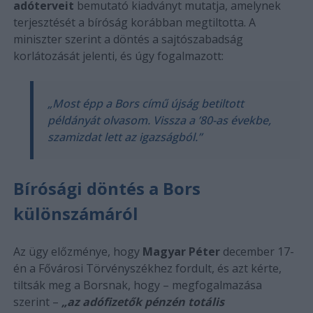
adóterveit
bemutató kiadványt mutatja, amelynek
terjesztését a bíróság korábban megtiltotta. A
miniszter szerint a döntés a sajtószabadság
korlátozását jelenti, és úgy fogalmazott:
„Most épp a Bors című újság betiltott
példányát olvasom. Vissza a ’80-as évekbe,
szamizdat lett az igazságból.”
Bírósági döntés a Bors
különszámáról
Az ügy előzménye, hogy
Magyar Péter
december 17-
én a Fővárosi Törvényszékhez fordult, és azt kérte,
tiltsák meg a Borsnak, hogy – megfogalmazása
szerint –
„az adófizetők pénzén totális