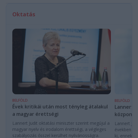
Oktatás
BELFÖLD
BELFÖLD
Évek kritikái után most tényleg átalakul
Lannert Ju
a magyar érettségi
központo
Lannert Judit oktatási miniszter szerint megújul a
Lannert Judi
magyar nyelv és irodalom érettségi, a végleges
években túl
szabályozás ősszel kerülhet nyilvánosságra.
ki, ennek m