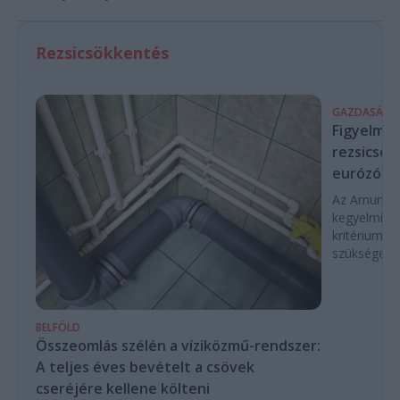
Rezsicsökkentés
GAZDASÁG
Figyelmez
rezsicsök
eurózóná
Az Amundi 
kegyelmi id
kritériumok
szükségese
BELFÖLD
Összeomlás szélén a víziközmű-rendszer:
A teljes éves bevételt a csövek
cseréjére kellene költeni