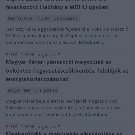
hivatkozott Hadházy a MOHU ügyben
Hadházy Ákos
MOHU
Gajdos László
Hadházy Ákos aggodalmát fejezte ki a Mohu-koncesszió
felülvizsgálata kapcsán, de Gajdos László miniszter
kommentben cáfolta az állítását.
Bővebben...
BELFÖLD
2026. augusztus 7.
Magyar Péter: péntektől megszűnik az
önkéntes fogyasztáscsökkentés, feloldják az
energiakorlátozásokat
Magyar Péter
Energiakrízis
Magyar Péter bejelentette: péntektől megszűnik az
önkéntes fogyasztáscsökkentés, a Duna vízszintjének
emelkedése miatt enyhül a helyzet.
Bővebben...
BELFÖLD
2026. augusztus 7.
Megkezdődik a szennyezés elhatárolása az