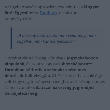
Az ügyben vasárnap közleményt adott ki a
Magyar
Bírói Egyesület
is.
Facebook
-oldalukon
hangsúlyozták:
„A bíróság határozata nem vélemény, nem
sugallat, nem kampányeszköz.”
Hozzátették: a bírósági döntések
jogszabályokon
alapulnak
, és az arra jogosultak
szabályozott
formában kérhetik a számukra sérelmes
döntések felülvizsgálatát
. Szerintük, ha valaki úgy
véli, hogy egy törvényesen meghozott bírósági döntés
rá nem vonatkozik,
azzal az ország jogrendjét
kérdőjelezi meg
.