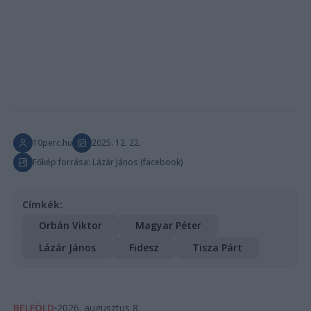
10perc.hu
2025. 12. 22.
Főkép forrása: Lázár János (facebook)
Címkék:
Orbán Viktor
Magyar Péter
Lázár János
Fidesz
Tisza Párt
BELFÖLD
2026. augusztus 8.