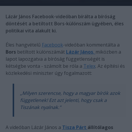
Lázár János Facebook-videóban bírálta a bíróság
döntését a betiltott Bors-különszám ügyében, éles
politikai vita alakult ki.
Éles hangvételű
Facebook
-videóban kommentálta a
Bors
betiltott különszámát
Lázár János
,
miközben a
lapot lapozgatva a bíróság függetlenségét is
kétségbe vonta - számolt be róla a
Telex
. Az építési és
közlekedési miniszter úgy fogalmazott:
„Milyen szerencse, hogy a magyar bírók azok
függetlenek! Ezt azt jelenti, hogy csak a
Tiszának nyalnak.”
A videóban Lázár János a
Tisza Párt
állítólagos