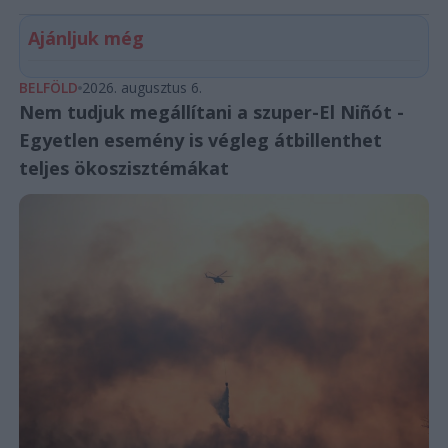
Ajánljuk még
BELFÖLD
2026. augusztus 6.
Nem tudjuk megállítani a szuper-El Niñót -
Egyetlen esemény is végleg átbillenthet
teljes ökoszisztémákat