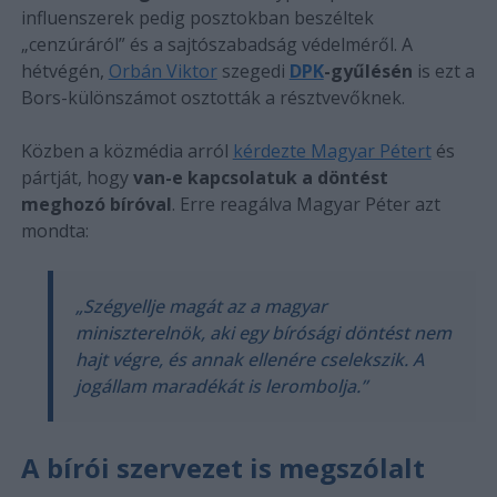
influenszerek pedig posztokban beszéltek
„cenzúráról” és a sajtószabadság védelméről. A
hétvégén,
Orbán Viktor
szegedi
DPK
-gyűlésén
is ezt a
Bors-különszámot osztották a résztvevőknek.
Közben a közmédia arról
kérdezte
Magyar Pétert
és
pártját, hogy
van-e kapcsolatuk a döntést
meghozó bíróval
. Erre reagálva Magyar Péter azt
mondta:
„Szégyellje magát az a magyar
miniszterelnök, aki egy bírósági döntést nem
hajt végre, és annak ellenére cselekszik. A
jogállam maradékát is lerombolja.”
A bírói szervezet is megszólalt