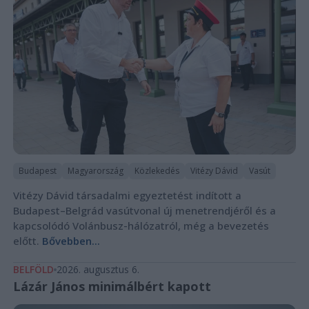
Budapest
Magyarország
Közlekedés
Vitézy Dávid
Vasút
Vitézy Dávid társadalmi egyeztetést indított a
Budapest–Belgrád vasútvonal új menetrendjéről és a
kapcsolódó Volánbusz-hálózatról, még a bevezetés
előtt.
Bővebben...
BELFÖLD
2026. augusztus 6.
Lázár János minimálbért kapott