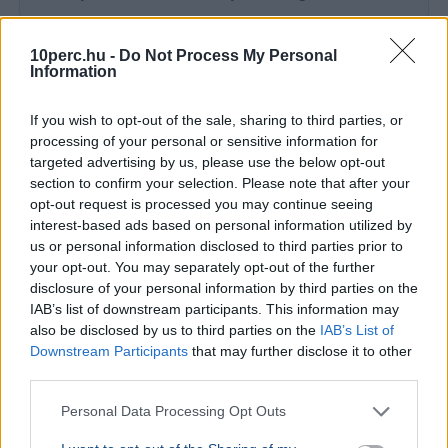
Ajánljuk még
10perc.hu -
Do Not Process My Personal
Information
BELFÖLD
2026. augusztus 7.
Enyhül a helyzet Paksnál, de az erőmű még
If you wish to opt-out of the sale, sharing to third parties, or
processing of your personal or sensitive information for
mindig csak a kapacitás töredékén termel
targeted advertising by us, please use the below opt-out
section to confirm your selection. Please note that after your
opt-out request is processed you may continue seeing
interest-based ads based on personal information utilized by
us or personal information disclosed to third parties prior to
your opt-out. You may separately opt-out of the further
disclosure of your personal information by third parties on the
IAB’s list of downstream participants. This information may
also be disclosed by us to third parties on the
IAB’s List of
Downstream Participants
that may further disclose it to other
third parties.
Personal Data Processing Opt Outs