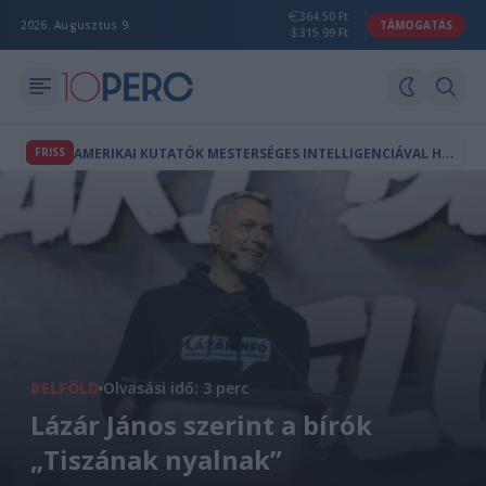
364.50 Ft
2026. Augusztus 9.
TÁMOGATÁS
315.99 Ft
A
MERIKAI KUTATÓK MESTERSÉGES INTELLIGENCIÁVAL HOZTAK LÉTRE A TERMÉSZETBEN NEM LÉTEZŐ VÍRUSOKAT
FRISS
BELFÖLD
Olvasási idő: 3 perc
Lázár János szerint a bírók
„Tiszának nyalnak”