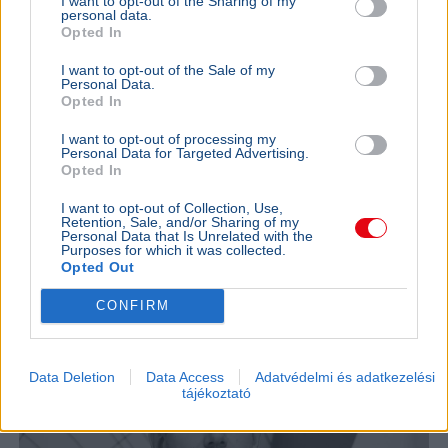
I want to opt-out of the Sharing of my
personal data.
Paks
Energiakrízis
Opted In
A Duna vízszintje Paksnál emelkedik, ám az atomerőmű
I want to opt-out of the Sale of my
továbbra is jelentősen visszaterhelt állapotban,
Personal Data.
Opted In
mindössze 230 megawatton működik.
Bővebben...
I want to opt-out of processing my
BELFÖLD
2026. augusztus 7.
Personal Data for Targeted Advertising.
Három jelöltből választ köztársasági elnököt
Opted In
a parlament kedden
I want to opt-out of Collection, Use,
Retention, Sale, and/or Sharing of my
Personal Data that Is Unrelated with the
Purposes for which it was collected.
Opted Out
CONFIRM
Data Deletion
Data Access
Adatvédelmi és adatkezelési
tájékoztató