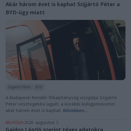
Akár három évet is kaphat Szijjártó Péter a
BYD-ügy miatt
Szijjártó Péter
BYD
A Budapesti Rendőr-főkapitányság vizsgálja Szijjártó
Péter vesztegetési ügyét, a korábbi külügyminiszter
akár három évet is kaphat.
Bővebben...
BELFÖLD
2026. augusztus 7.
Gajdos László szerint téves adatokra