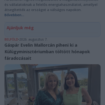
és vállalatoknak a felelős energiahasználatot, amellyel
átsegítették az országot a válságos napokon.
Bővebben...
Ajánljuk még
BELFÖLD
2026. augusztus 7.
Gáspár Evelin Mallorcán piheni ki a
Külügyminisztériumban töltött hónapok
fáradozásait