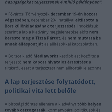
hazugságokat terjesszenek 4 millió példányban”.
A Fővárosi Törvényszék
december 19-én hozott
végzésében
, december 20-i hatállyal
eltiltotta a
Bors különkiadásának terjesztését
. Indoklásuk
szerint a lap a kiadvány megjelentetése előtt
nem
kereste meg a Tisza Pártot
, és
nem mutatta be
annak álláspontját
az állításokkal kapcsolatban.
A Borsot kiadó
Mediaworks
később azt közölte: a
terjesztő
nem kapott hivatalos értesítést
a
tiltásról, ezért a terjesztést nem állították le azonnal.
A lap terjesztése folytatódott,
politikai vita lett belőle
A bírósági döntés ellenére a kiadványt
több helyen
tovább osztogatták
, kormánypárti politikusok és