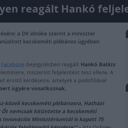
en reagált Hankó feljel
ésére: a DK elnöke szerint a miniszter
yanúsított kecskeméti plébános ügyében
e
Facebook
-bejegyzésben reagált
Hankó Balázs
lentésére, miszerint feljelentést tesz ellene. A
et érintő kérdéseire, amelyek a pedofíliával
bert ügyére vonatkoznak.
sz-közeli kecskeméti plébánosra, Hatházi
t? Őt nemcsak kitüntette a kecskeméti
 Innovációs Minisztériumtól is kapott 75
kációs felvilágosító képzésre’”
– írta Dobrev.