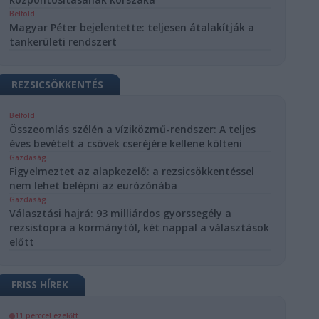
Belföld
Magyar Péter bejelentette: teljesen átalakítják a
tankerületi rendszert
REZSICSÖKKENTÉS
Belföld
Összeomlás szélén a víziközmű-rendszer: A teljes
éves bevételt a csövek cseréjére kellene költeni
Gazdaság
Figyelmeztet az alapkezelő: a rezsicsökkentéssel
nem lehet belépni az eurózónába
Gazdaság
Választási hajrá: 93 milliárdos gyorssegély a
rezsistopra a kormánytól, két nappal a választások
előtt
FRISS HÍREK
11 perccel ezelőtt