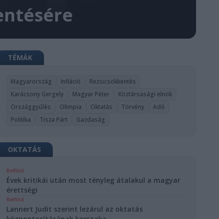
entésére
TÉMÁK
Magyarország
Infláció
Rezsicsökkentés
Karácsony Gergely
Magyar Péter
Köztársasági elnök
Országgyűlés
Olimpia
Oktatás
Törvény
Adó
Politika
Tisza Párt
Gazdaság
OKTATÁS
Belföld
Évek kritikái után most tényleg átalakul a magyar
érettségi
Belföld
Lannert Judit szerint lezárul az oktatás
központosításának korszaka