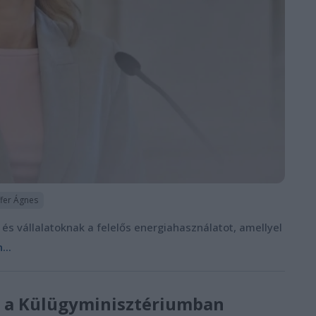
fer Ágnes
 vállalatoknak a felelős energiahasználatot, amellyel
...
ki a Külügyminisztériumban