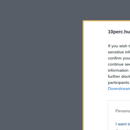
10perc.hu
If you wish 
sensitive in
confirm you
continue se
information 
further disc
participants
Downstream 
Persona
I want t