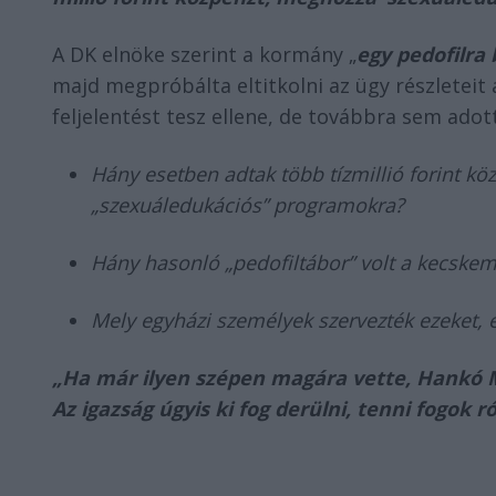
A DK elnöke szerint a kormány „
egy pedofilra 
majd megpróbálta eltitkolni az ügy részleteit 
feljelentést tesz ellene, de továbbra sem adot
Hány esetben adtak több tízmillió forint kö
„szexuáledukációs” programokra?
Hány hasonló „pedofiltábor” volt a kecskemé
Mely egyházi személyek szervezték ezeket,
„Ha már ilyen szépen magára vette, Hankó Mi
Az igazság úgyis ki fog derülni, tenni fogok ró