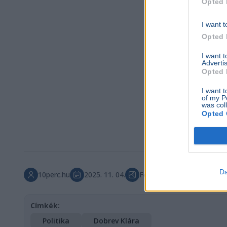
Opted 
I want t
Opted 
I want 
Advertis
Opted 
I want t
of my P
was col
Opted 
Da
10perc.hu
2025. 11. 04.
Főkép forrása: Dobrev Klá
Címkék:
Politika
Dobrev Klára