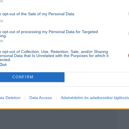
In
o opt-out of the Sale of my Personal Data.
In
to opt-out of processing my Personal Data for Targeted
ing.
In
o opt-out of Collection, Use, Retention, Sale, and/or Sharing
ersonal Data that Is Unrelated with the Purposes for which it
lected.
Out
CONFIRM
ta Deletion
Data Access
Adatvédelmi és adatkezelési tájékozt
ra (facebook)