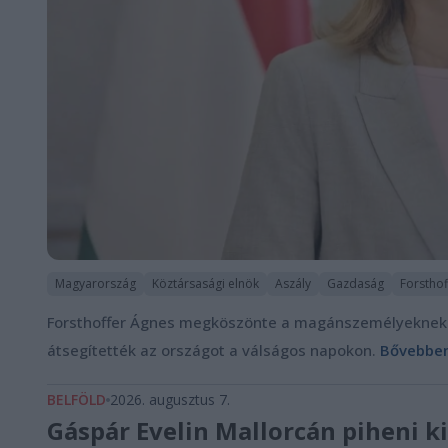
Magyarország
Köztársasági elnök
Aszály
Gazdaság
Forsthof
Forsthoffer Ágnes megköszönte a magánszemélyeknek és
átsegítették az országot a válságos napokon.
Bővebben
BELFÖLD
2026. augusztus 7.
Gáspár Evelin Mallorcán piheni 