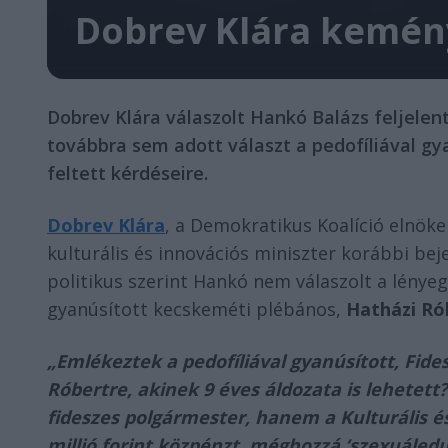
Dobrev Klára kemény
Dobrev Klára válaszolt Hankó Balázs feljelent
továbbra sem adott választ a pedofíliával g
feltett kérdéseire.
Dobrev Klára
, a Demokratikus Koalíció elnök
kulturális és innovációs miniszter korábbi beje
politikus szerint Hankó nem válaszolt a lényeg
gyanúsított kecskeméti plébános,
Hatházi Ró
„Emlékeztek a pedofíliával gyanúsított, Fide
Róbertre, akinek 9 éves áldozata is lehetet
fideszes polgármester, hanem a Kulturális és
millió forint közpénzt, méghozzá ‘szexuáledu