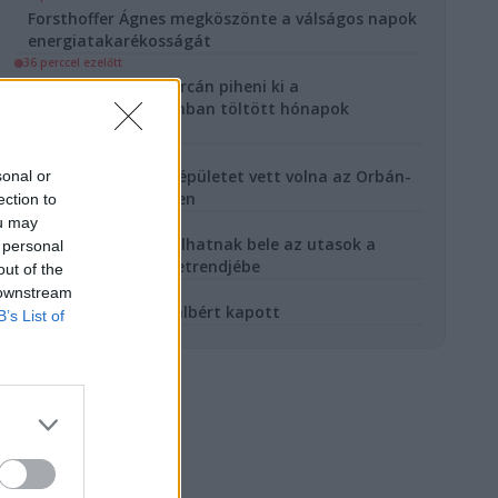
Forsthoffer Ágnes megköszönte a válságos napok
energiatakarékosságát
36 perccel ezelőtt
Gáspár Evelin Mallorcán piheni ki a
Külügyminisztériumban töltött hónapok
fáradozásait
1 órával ezelőtt
7,2 milliárdos luxusépületet vett volna az Orbán-
sonal or
kormány Brüsszelben
ection to
2 órával ezelőtt
ou may
Most első ízben szólhatnak bele az utasok a
 personal
Belgrád-vonal menetrendjébe
out of the
16 órával ezelőtt
 downstream
Lázár János minimálbért kapott
B’s List of