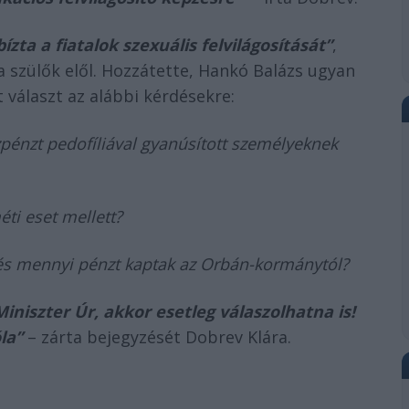
bízta a fiatalok szexuális felvilágosítását”
,
a szülők elől. Hozzátette, Hankó Balázs ugyan
t választ az alábbi kérdésekre:
zpénzt pedofíliával gyanúsított személyeknek
ti eset mellett?
 és mennyi pénzt kaptak az Orbán-kormánytól?
niszter Úr, akkor esetleg válaszolhatna is!
la”
– zárta bejegyzését Dobrev Klára.