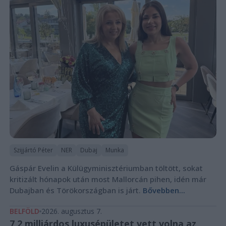
Szijjártó Péter
NER
Dubaj
Munka
Gáspár Evelin a Külügyminisztériumban töltött, sokat
kritizált hónapok után most Mallorcán pihen, idén már
Dubajban és Törökországban is járt.
Bővebben...
BELFÖLD
2026. augusztus 7.
7,2 milliárdos luxusépületet vett volna az