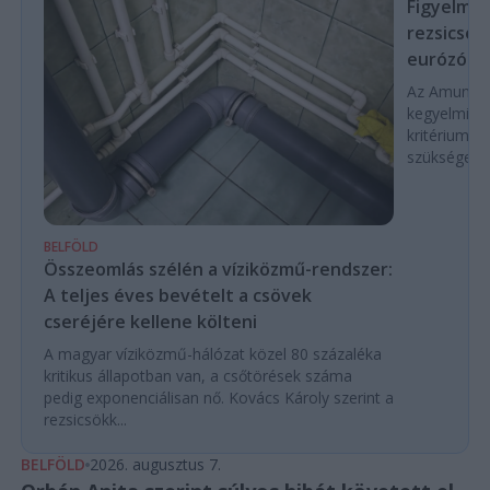
Figyelmez
rezsicsök
eurózóná
Az Amundi 
kegyelmi id
kritériumok
szükségese
BELFÖLD
Összeomlás szélén a víziközmű-rendszer:
A teljes éves bevételt a csövek
cseréjére kellene költeni
A magyar víziközmű-hálózat közel 80 százaléka
kritikus állapotban van, a csőtörések száma
pedig exponenciálisan nő. Kovács Károly szerint a
rezsicsökk...
BELFÖLD
2026. augusztus 7.