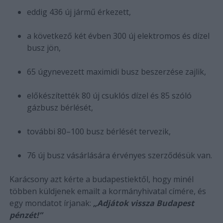
eddig 436 új jármű érkezett,
a következő két évben 300 új elektromos és dízel
busz jön,
65 úgynevezett maximidi busz beszerzése zajlik,
előkészítették 80 új csuklós dízel és 85 szóló
gázbusz bérlését,
további 80–100 busz bérlését tervezik,
76 új busz vásárlására érvényes szerződésük van.
Karácsony azt kérte a budapestiektől, hogy minél
többen küldjenek emailt a kormányhivatal címére, és
egy mondatot írjanak:
„Adjátok vissza Budapest
pénzét!”