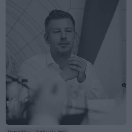
Magyar Péter
Köztársasági elnök