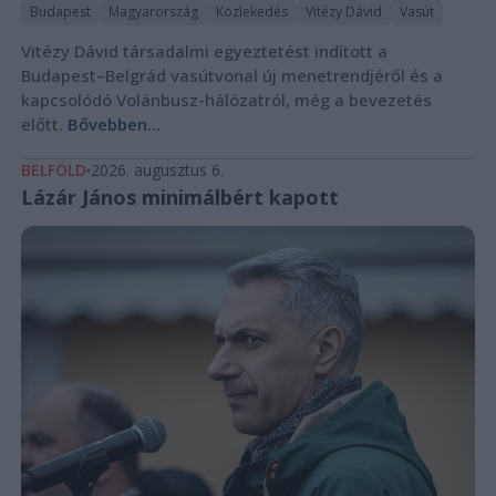
Budapest
Magyarország
Közlekedés
Vitézy Dávid
Vasút
Vitézy Dávid társadalmi egyeztetést indított a
Budapest–Belgrád vasútvonal új menetrendjéről és a
kapcsolódó Volánbusz-hálózatról, még a bevezetés
előtt.
Bővebben...
BELFÖLD
2026. augusztus 6.
Lázár János minimálbért kapott