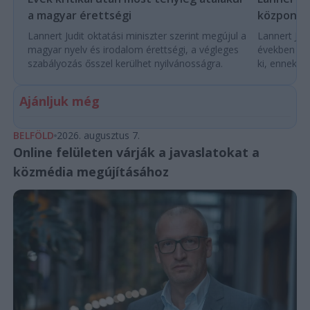
a magyar érettségi
központo
Lannert Judit oktatási miniszter szerint megújul a
Lannert Judi
magyar nyelv és irodalom érettségi, a végleges
években túl
szabályozás ősszel kerülhet nyilvánosságra.
ki, ennek m
Ajánljuk még
BELFÖLD
2026. augusztus 7.
Online felületen várják a javaslatokat a
közmédia megújításához