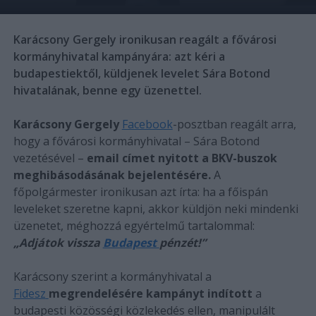
Karácsony Gergely ironikusan reagált a fővárosi
kormányhivatal kampányára: azt kéri a
budapestiektől, küldjenek levelet Sára Botond
hivatalának, benne egy üzenettel.
Karácsony Gergely
Facebook
-posztban reagált arra,
hogy a fővárosi kormányhivatal – Sára Botond
vezetésével –
email címet nyitott a BKV-buszok
meghibásodásának bejelentésére.
A
főpolgármester ironikusan azt írta: ha a főispán
leveleket szeretne kapni, akkor küldjön neki mindenki
üzenetet, méghozzá egyértelmű tartalommal:
„Adjátok vissza
Budapest
pénzét!”
Karácsony szerint a kormányhivatal a
Fidesz
megrendelésére kampányt indított
a
budapesti közösségi közlekedés ellen, manipulált