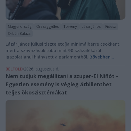
Magyarország
Országgyűlés
Törvény
Lázár János
Fidesz
Orbán Balázs
Lázár János júliusi tiszteletdíja minimálbérre csökkent,
mert a szavazások több mint 90 százalékáról
igazolatlanul hiányzott a parlamentből.
Bővebben...
BELFÖLD
2026. augusztus 6.
Nem tudjuk megállítani a szuper-El Niñót -
Egyetlen esemény is végleg átbillenthet
teljes ökoszisztémákat