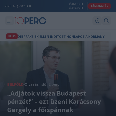
364.50 Ft
2026. Augusztus 8.
TÁMOGATÁS
315.99 Ft
FRISS
DEEPFAKE-EK ELLEN INDÍTOTT HONLAPOT A KORMÁNY
BELFÖLD
Olvasási idő: 2 perc
„Adjátok vissza Budapest
pénzét!” – ezt üzeni Karácsony
Gergely a főispánnak