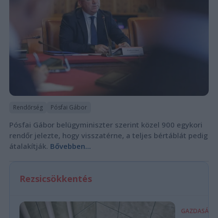
Rendőrség
Pósfai Gábor
Pósfai Gábor belügyminiszter szerint közel 900 egykori
rendőr jelezte, hogy visszatérne, a teljes bértáblát pedig
átalakítják.
Bővebben...
Rezsicsökkentés
GAZDASÁG