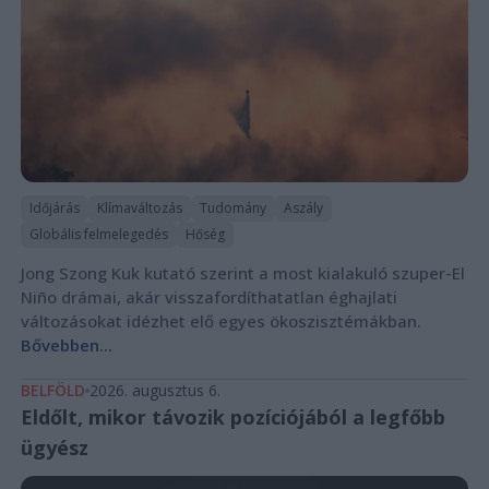
Időjárás
Klímaváltozás
Tudomány
Aszály
Globális felmelegedés
Hőség
Jong Szong Kuk kutató szerint a most kialakuló szuper-El
Niño drámai, akár visszafordíthatatlan éghajlati
változásokat idézhet elő egyes ökoszisztémákban.
Bővebben...
BELFÖLD
2026. augusztus 6.
Eldőlt, mikor távozik pozíciójából a legfőbb
ügyész