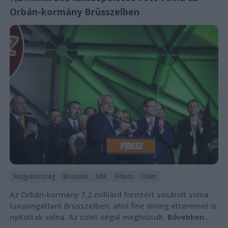
Orbán-kormány Brüsszelben
Magyarország
Brüsszel
NER
Fidesz
Üzlet
Az Orbán-kormány 7,2 milliárd forintért vásárolt volna
luxusingatlant Brüsszelben, ahol fine dining étteremet is
nyitottak volna. Az üzlet végül meghiúsult.
Bővebben...