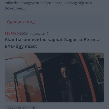
miközben Magyarországot energiaválság sújtotta.
Bővebben...
Ajánljuk még
BELFÖLD
2026. augusztus 7.
Akár három évet is kaphat Szijjártó Péter a
BYD-ügy miatt
Szijjártó Péter
BYD