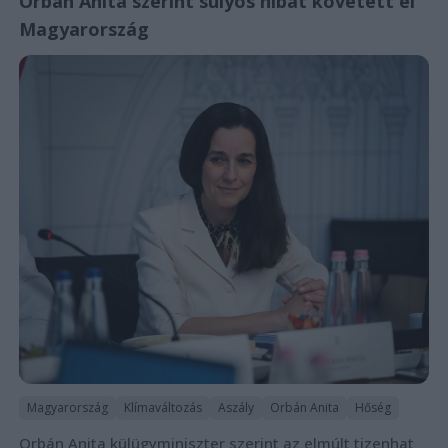
Orbán Anita szerint súlyos hibát követett el
Magyarország
Magyarország
Klímaváltozás
Aszály
Orbán Anita
Hőség
Orbán Anita külügyminiszter szerint az elmúlt tizenhat