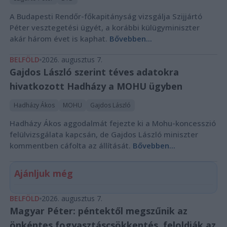
A Budapesti Rendőr-főkapitányság vizsgálja Szijjártó
Péter vesztegetési ügyét, a korábbi külügyminiszter
akár három évet is kaphat.
Bővebben...
BELFÖLD
2026. augusztus 7.
Gajdos László szerint téves adatokra
hivatkozott Hadházy a MOHU ügyben
Hadházy Ákos
MOHU
Gajdos László
Hadházy Ákos aggodalmát fejezte ki a Mohu-koncesszió
felülvizsgálata kapcsán, de Gajdos László miniszter
kommentben cáfolta az állítását.
Bővebben...
Ajánljuk még
BELFÖLD
2026. augusztus 7.
Magyar Péter: péntektől megszűnik az
önkéntes fogyasztáscsökkentés, feloldják az