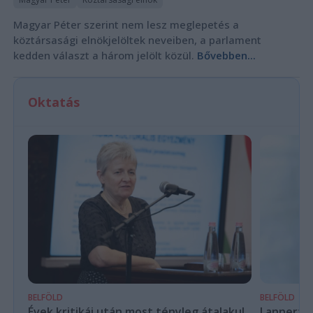
Magyar Péter szerint nem lesz meglepetés a
köztársasági elnökjelöltek neveiben, a parlament
kedden választ a három jelölt közül.
Bővebben...
Oktatás
BELFÖLD
BELFÖLD
Évek kritikái után most tényleg átalakul
Lannert Ju