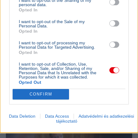
I want to opt-out of the Sharing of my
personal data.
Opted In
I want to opt-out of the Sale of my
Personal Data.
Opted In
I want to opt-out of processing my
Personal Data for Targeted Advertising.
Opted In
Lázár János
Négy jelölt közül választhat a Magyar Tenisz Szövetség
I want to opt-out of Collection, Use,
Retention, Sale, and/or Sharing of my
új elnököt szeptember 26-án, Lázár János májusi
Personal Data that Is Unrelated with the
lemondása után.
Bővebben...
Purposes for which it was collected.
Opted Out
BELFÖLD
2026. augusztus 7.
CONFIRM
Pósfai Gábor: közel 900 egykori rendőr térne
vissza a testülethez
Data Deletion
Data Access
Adatvédelmi és adatkezelési
tájékoztató