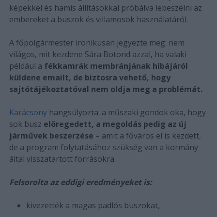
képekkel és hamis állításokkal próbálva lebeszélni az
embereket a buszok és villamosok használatáról.
A főpolgármester ironikusan jegyezte meg: nem
világos, mit kezdene Sára Botond azzal, ha valaki
például a
fékkamrák membránjának hibájáról
küldene emailt, de biztosra vehető, hogy
sajtótájékoztatóval nem oldja meg a problémát.
Karácsony
hangsúlyozta: a műszaki gondok oka, hogy
sok busz
elöregedett, a megoldás pedig az új
járművek beszerzése
– amit a főváros el is kezdett,
de a program folytatásához szükség van a kormány
által visszatartott forrásokra.
Felsorolta az eddigi eredményeket is:
kivezették a magas padlós buszokat,