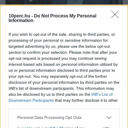
10perc.hu -
Do Not Process My Personal
Information
If you wish to opt-out of the sale, sharing to third parties, or
Tarr Zoltán
Közmédia
processing of your personal or sensitive information for
Tarr Zoltán szerint zajlik a közmédia átvilágítása, a
targeted advertising by us, please use the below opt-out
végleges vezetőt pedig nyílt, átlátható pályázaton
section to confirm your selection. Please note that after your
választják majd ki.
Bővebben...
opt-out request is processed you may continue seeing
interest-based ads based on personal information utilized by
BELFÖLD
2026. augusztus 7.
us or personal information disclosed to third parties prior to
Hornok Miklós is esélyes Lázár János
your opt-out. You may separately opt-out of the further
disclosure of your personal information by third parties on the
utódjának
IAB’s list of downstream participants. This information may
also be disclosed by us to third parties on the
IAB’s List of
Downstream Participants
that may further disclose it to other
third parties.
Personal Data Processing Opt Outs