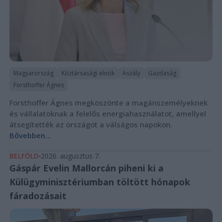
Magyarország
Köztársasági elnök
Aszály
Gazdaság
Forsthoffer Ágnes
Forsthoffer Ágnes megköszönte a magánszemélyeknek
és vállalatoknak a felelős energiahasználatot, amellyel
átsegítették az országot a válságos napokon.
Bővebben...
BELFÖLD
2026. augusztus 7.
Gáspár Evelin Mallorcán piheni ki a
Külügyminisztériumban töltött hónapok
fáradozásait