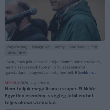
Magyarország
Országgyűlés
Törvény
Lázár János
Fidesz
Orbán Balázs
Lázár János júliusi tiszteletdíja minimálbérre csökkent,
mert a szavazások több mint 90 százalékáról
igazolatlanul hiányzott a parlamentből.
Bővebben...
BELFÖLD
2026. augusztus 6.
Nem tudjuk megállítani a szuper-El Niñót -
Egyetlen esemény is végleg átbillenthet
teljes ökoszisztémákat