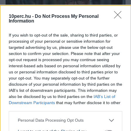
10perc.hu -
Do Not Process My Personal
Information
If you wish to opt-out of the sale, sharing to third parties, or
processing of your personal or sensitive information for
targeted advertising by us, please use the below opt-out
section to confirm your selection. Please note that after your
opt-out request is processed you may continue seeing
Tarr Zoltán
Közmédia
interest-based ads based on personal information utilized by
us or personal information disclosed to third parties prior to
Tarr Zoltán szerint zajlik a közmédia átvilágítása, a
your opt-out. You may separately opt-out of the further
végleges vezetőt pedig nyílt, átlátható pályázaton
disclosure of your personal information by third parties on the
választják majd ki.
Bővebben...
IAB’s list of downstream participants. This information may
also be disclosed by us to third parties on the
IAB’s List of
BELFÖLD
2026. augusztus 7.
Downstream Participants
that may further disclose it to other
Hornok Miklós is esélyes Lázár János
third parties.
utódjának
Personal Data Processing Opt Outs