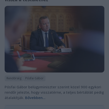
Rendőrség
Pósfai Gábor
Pósfai Gábor belügyminiszter szerint közel 900 egykori
rendőr jelezte, hogy visszatérne, a teljes bértáblát pedig
átalakítják.
Bővebben...