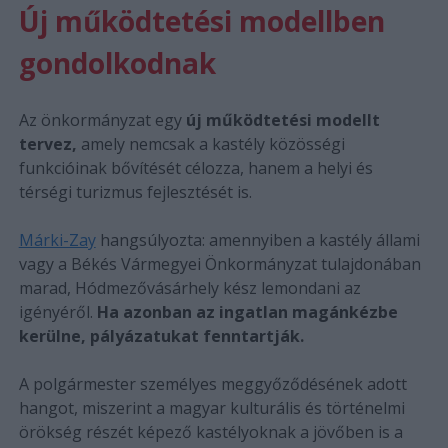
Új működtetési modellben
gondolkodnak
Az önkormányzat egy
új működtetési modellt
tervez,
amely nemcsak a kastély közösségi
funkcióinak bővítését célozza, hanem a helyi és
térségi turizmus fejlesztését is.
Márki-Zay
hangsúlyozta: amennyiben a kastély állami
vagy a Békés Vármegyei Önkormányzat tulajdonában
marad, Hódmezővásárhely kész lemondani az
igényéről.
Ha azonban az ingatlan magánkézbe
kerülne, pályázatukat fenntartják.
A polgármester személyes meggyőződésének adott
hangot, miszerint a magyar kulturális és történelmi
örökség részét képező kastélyoknak a jövőben is a