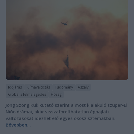
Időjárás
Klímaváltozás
Tudomány
Aszály
Globális felmelegedés
Hőség
Jong Szong Kuk kutató szerint a most kialakuló szuper-El
Niño drámai, akár visszafordíthatatlan éghajlati
változásokat idézhet elő egyes ökoszisztémákban.
Bővebben...