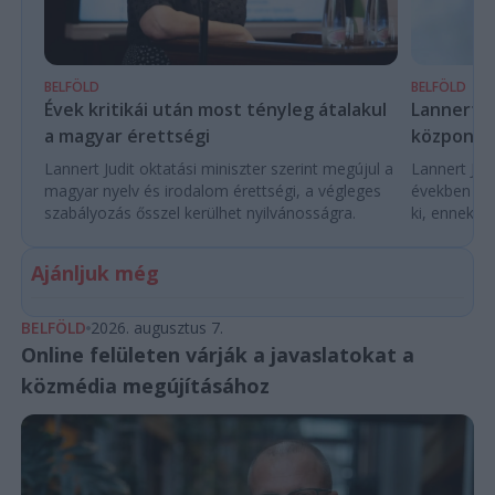
BELFÖLD
BELFÖLD
Évek kritikái után most tényleg átalakul
Lannert Ju
a magyar érettségi
központo
Lannert Judit oktatási miniszter szerint megújul a
Lannert Judi
magyar nyelv és irodalom érettségi, a végleges
években túl
szabályozás ősszel kerülhet nyilvánosságra.
ki, ennek m
Ajánljuk még
BELFÖLD
2026. augusztus 7.
Online felületen várják a javaslatokat a
közmédia megújításához