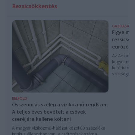
Rezsicsökkentés
GAZDASÁG
Figyelmez
rezsicsök
eurózóná
Az Amundi 
kegyelmi id
kritériumok
szükségese
BELFÖLD
Összeomlás szélén a víziközmű-rendszer:
A teljes éves bevételt a csövek
cseréjére kellene költeni
A magyar víziközmű-hálózat közel 80 százaléka
kritikus állapotban van, a csőtörések száma