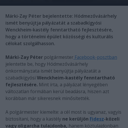
Márki-Zay Péter bejelentette: Hódmezővásárhely
ismét benyújtja pályázatát a szabadkígyósi
Wenckheim-kastély fenntartható fejlesztésére,
hogy a történelmi épület közösségi és kulturális
célokat szolgálhasson.
Márki-Zay Péter
polgármester
Facebook-posztban
jelentette be, hogy Hódmezővásárhely
önkormányzata ismét benyújtja pályázatát a
szabadkígyósi
Wenckheim-kastély fenntartható
fejlesztésére.
Mint írta, a pályázat lényegében
változatlan formában kerül beadásra, hiszen azt
korábban már sikeresnek minősítették.
A polgármester kiemelte: a cél most is ugyanaz, vagyis
biztosítani, hogy a kastély
ne kerüljön
Fidesz
-közeli
vagy oligarcha tulajdonba,
hanem köztulajdonban