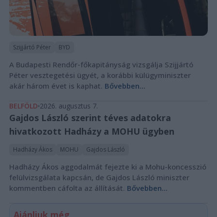
Szijjártó Péter
BYD
A Budapesti Rendőr-főkapitányság vizsgálja Szijjártó
Péter vesztegetési ügyét, a korábbi külügyminiszter
akár három évet is kaphat.
Bővebben...
BELFÖLD
2026. augusztus 7.
Gajdos László szerint téves adatokra
hivatkozott Hadházy a MOHU ügyben
Hadházy Ákos
MOHU
Gajdos László
Hadházy Ákos aggodalmát fejezte ki a Mohu-koncesszió
felülvizsgálata kapcsán, de Gajdos László miniszter
kommentben cáfolta az állítását.
Bővebben...
Ajánljuk még