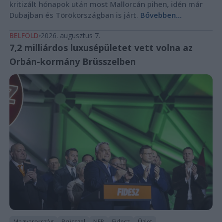
kritizált hónapok után most Mallorcán pihen, idén már
Dubajban és Törökországban is járt.
Bővebben...
BELFÖLD
2026. augusztus 7.
7,2 milliárdos luxusépületet vett volna az
Orbán-kormány Brüsszelben
Magyarország
Brüsszel
NER
Fidesz
Üzlet