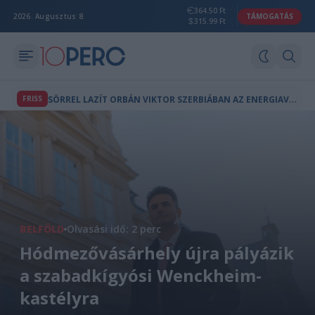
364.50 Ft
2026. Augusztus 8.
TÁMOGATÁS
315.99 Ft
S
ÖRREL LAZÍT ORBÁN VIKTOR SZERBIÁBAN AZ ENERGIAVÁLSÁG ALATT
FRISS
BELFÖLD
Olvasási idő: 2 perc
Hódmezővásárhely újra pályázik
a szabadkígyósi Wenckheim-
kastélyra