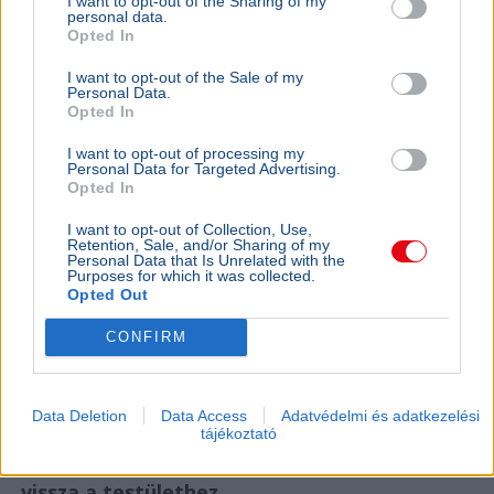
I want to opt-out of the Sharing of my
personal data.
Opted In
I want to opt-out of the Sale of my
Personal Data.
Opted In
I want to opt-out of processing my
Personal Data for Targeted Advertising.
Opted In
I want to opt-out of Collection, Use,
Retention, Sale, and/or Sharing of my
Personal Data that Is Unrelated with the
Purposes for which it was collected.
Opted Out
Lázár János
CONFIRM
Négy jelölt közül választhat a Magyar Tenisz Szövetség
új elnököt szeptember 26-án, Lázár János májusi
lemondása után.
Bővebben...
Data Deletion
Data Access
Adatvédelmi és adatkezelési
BELFÖLD
2026. augusztus 7.
tájékoztató
Pósfai Gábor: közel 900 egykori rendőr térne
vissza a testülethez