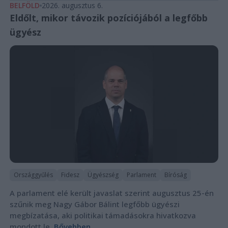
BELFÖLD
2026. augusztus 6.
Eldőlt, mikor távozik pozíciójából a legfőbb
ügyész
Országgyűlés
Fidesz
Ügyészség
Parlament
Bíróság
A parlament elé került javaslat szerint augusztus 25-én
szűnik meg Nagy Gábor Bálint legfőbb ügyészi
megbízatása, aki politikai támadásokra hivatkozva
mondott le.
Bővebben...