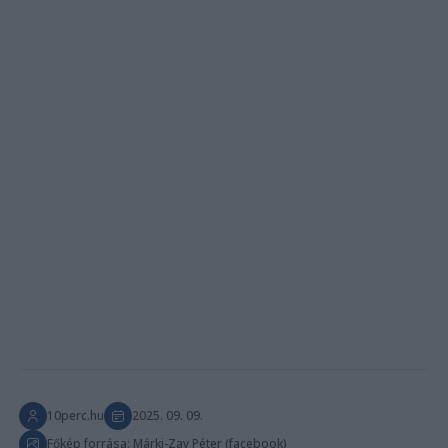
10perc.hu
2025. 09. 09.
Főkép forrása: Márki-Zay Péter (facebook)