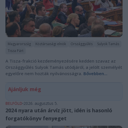
Magyarország
Köztársasági elnök
Országgyűlés
Sulyok Tamás
Tisza Párt
A Tisza-frakció kezdeményezésére kedden szavaz az
Országgyűlés Sulyok Tamás utódjáról, a jelölt személyét
egyelőre nem hozták nyilvánosságra.
Bővebben...
Ajánljuk még
BELFÖLD
2026. augusztus 5.
2024 nyara után árvíz jött, idén is hasonló
forgatókönyv fenyeget