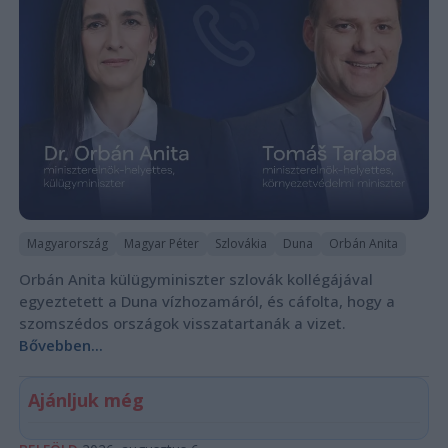
Magyarország
Magyar Péter
Szlovákia
Duna
Orbán Anita
Orbán Anita külügyminiszter szlovák kollégájával
egyeztetett a Duna vízhozamáról, és cáfolta, hogy a
szomszédos országok visszatartanák a vizet.
Bővebben...
Ajánljuk még