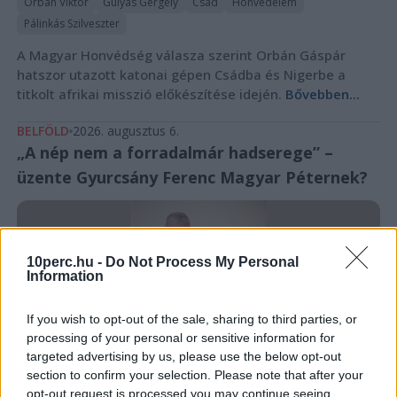
Orbán Viktor
Gulyás Gergely
Csád
Honvédelem
Pálinkás Szilveszter
A Magyar Honvédség válasza szerint Orbán Gáspár
hatszor utazott katonai gépen Csádba és Nigerbe a
titkolt afrikai misszió előkészítése idején.
Bővebben...
BELFÖLD
2026. augusztus 6.
„A nép nem a forradalmár hadserege” –
üzente Gyurcsány Ferenc Magyar Péternek?
10perc.hu -
Do Not Process My Personal
Information
If you wish to opt-out of the sale, sharing to third parties, or
processing of your personal or sensitive information for
targeted advertising by us, please use the below opt-out
section to confirm your selection. Please note that after your
opt-out request is processed you may continue seeing