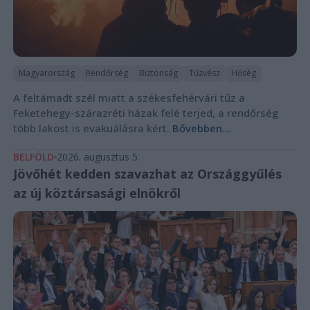
Magyarország
Rendőrség
Biztonság
Tűzvész
Hőség
A feltámadt szél miatt a székesfehérvári tűz a
Feketehegy-szárazréti házak felé terjed, a rendőrség
több lakost is evakuálásra kért.
Bővebben...
BELFÖLD
2026. augusztus 5.
Jövőhét kedden szavazhat az Országgyűlés
az új köztársasági elnökről