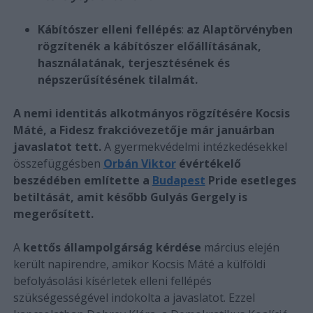
Kábítószer elleni fellépés
:
az Alaptörvényben
rögzítenék a kábítószer előállításának,
használatának, terjesztésének és
népszerűsítésének tilalmát.
A nemi identitás alkotmányos rögzítésére Kocsis
Máté, a Fidesz frakcióvezetője már januárban
javaslatot tett.
A gyermekvédelmi intézkedésekkel
összefüggésben
Orbán Viktor
évértékelő
beszédében említette a
Budapest
Pride esetleges
betiltását, amit később Gulyás Gergely is
megerősített.
A
kettős állampolgárság kérdése
március elején
került napirendre, amikor Kocsis Máté a külföldi
befolyásolási kísérletek elleni fellépés
szükségességével indokolta a javaslatot. Ezzel