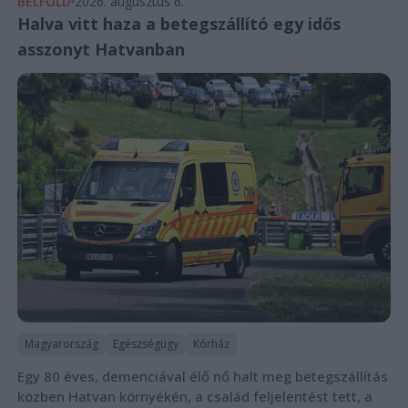
BELFÖLD
2026. augusztus 6.
Halva vitt haza a betegszállító egy idős
asszonyt Hatvanban
Magyarország
Egészségügy
Kórház
Egy 80 éves, demenciával élő nő halt meg betegszállítás
közben Hatvan környékén, a család feljelentést tett, a