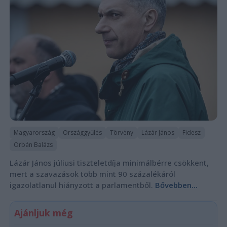
Magyarország
Országgyűlés
Törvény
Lázár János
Fidesz
Orbán Balázs
Lázár János júliusi tiszteletdíja minimálbérre csökkent,
mert a szavazások több mint 90 százalékáról
igazolatlanul hiányzott a parlamentből.
Bővebben...
Ajánljuk még