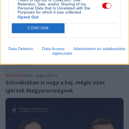
Retention, Sale, and/or Sharing of my
Personal Data that Is Unrelated with the
Purposes for which it was collected.
Opted Out
BELFÖLD
Összeomlás szélén a víziközmű-rendszer:
CONFIRM
A teljes éves bevételt a csövek
cseréjére kellene költeni
A magyar víziközmű-hálózat közel 80 százaléka
Data Deletion
Data Access
Adatvédelmi és adatkezelési
kritikus állapotban van, a csőtörések száma
tájékoztató
pedig exponenciálisan nő. Kovács Károly szerint a
rezsicsökk...
BELFÖLD
2026. augusztus 6.
Szlovákiában is nagy a baj, mégis vizet
ígértek Magyarországnak