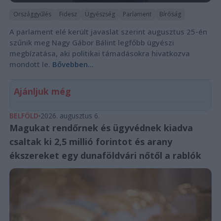
Országgyűlés
Fidesz
Ügyészség
Parlament
Bíróság
A parlament elé került javaslat szerint augusztus 25-én
szűnik meg Nagy Gábor Bálint legfőbb ügyészi
megbízatása, aki politikai támadásokra hivatkozva
mondott le.
Bővebben...
Ajánljuk még
BELFÖLD
2026. augusztus 6.
Magukat rendőrnek és ügyvédnek kiadva
csaltak ki 2,5 millió forintot és arany
ékszereket egy dunaföldvári nőtől a rablók