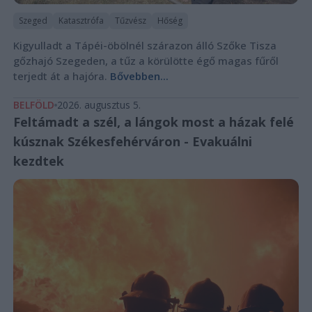
Szeged
Katasztrófa
Tűzvész
Hőség
Kigyulladt a Tápéi-öbölnél szárazon álló Szőke Tisza
gőzhajó Szegeden, a tűz a körülötte égő magas fűről
terjedt át a hajóra.
Bővebben...
BELFÖLD
2026. augusztus 5.
Feltámadt a szél, a lángok most a házak felé
kúsznak Székesfehérváron - Evakuálni
kezdtek