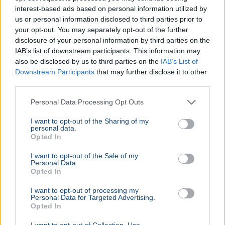
interest-based ads based on personal information utilized by
Magyarország
Magyar Péter
Facebook
Gyurcsány Ferenc
us or personal information disclosed to third parties prior to
Tisza Párt
your opt-out. You may separately opt-out of the further
disclosure of your personal information by third parties on the
Gyurcsány Ferenc Facebook-bejegyzésében arról írt,
IAB’s list of downstream participants. This information may
hogy a forradalom után a nép megszerzett jogait az új
also be disclosed by us to third parties on the
IAB’s List of
hatalom sem vonhatja vissza.
Bővebben...
Downstream Participants
that may further disclose it to other
third parties.
Rezsicsökkentés
Personal Data Processing Opt Outs
I want to opt-out of the Sharing of my
personal data.
GAZDASÁG
Opted In
Figyelmez
I want to opt-out of the Sale of my
rezsicsök
Personal Data.
eurózóná
Opted In
Az Amundi 
I want to opt-out of processing my
kegyelmi id
Personal Data for Targeted Advertising.
kritériumok
Opted In
szükségese
I want to opt-out of Collection, Use,