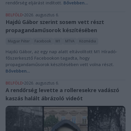
rendőrség eljárást indított.
Bővebben...
BELFÖLD
2026. augusztus 6.
Hajdú Gábor szerint sosem vett részt
propagandaműsorok készítésében
Magyar Péter
Facebook
M1
MTVA
Közmédia
Hajdú Gábor, az egy nap alatt eltávolított M1 Híradó-
főszerkesztő Facebookon tagadta, hogy
propagandaműsorok készítésében vett volna részt.
Bővebben...
BELFÖLD
2026. augusztus 6.
A rendőrség levette a rolleresekre vadászó
kaszás halált ábrázoló videót