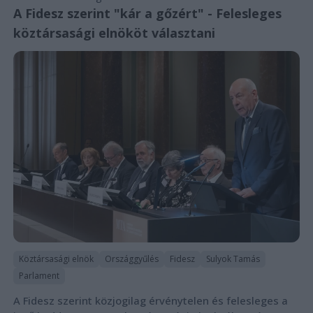
A Fidesz szerint "kár a gőzért" - Felesleges
köztársasági elnököt választani
Köztársasági elnök
Országgyűlés
Fidesz
Sulyok Tamás
Parlament
A Fidesz szerint közjogilag érvénytelen és felesleges a