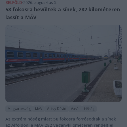
BELFÖLD
2026. augusztus 5.
58 fokosra hevültek a sínek, 282 kilométeren
lassít a MÁV
Magyarország
MÁV
Vitézy Dávid
Vasút
Hőség
Az extrém hőség miatt 58 fokosra forrósodtak a sínek
az Alföldön, a MÁV 282 vágánykilométeren rendelt el