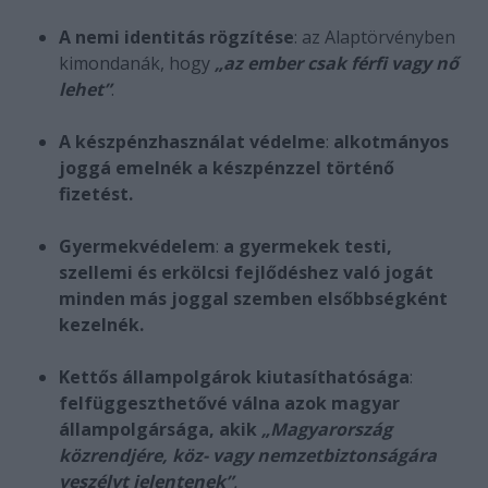
A nemi identitás rögzítése
: az Alaptörvényben
kimondanák, hogy
„az ember csak férfi vagy nő
lehet”
.
A készpénzhasználat védelme
:
alkotmányos
joggá emelnék a készpénzzel történő
fizetést.
Gyermekvédelem
:
a gyermekek testi,
szellemi és erkölcsi fejlődéshez való jogát
minden más joggal szemben elsőbbségként
kezelnék.
Kettős állampolgárok kiutasíthatósága
:
felfüggeszthetővé válna azok magyar
állampolgársága, akik
„Magyarország
közrendjére, köz- vagy nemzetbiztonságára
veszélyt jelentenek”
.