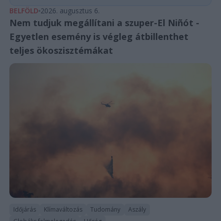
BELFÖLD
2026. augusztus 6.
Nem tudjuk megállítani a szuper-El Niñót -
Egyetlen esemény is végleg átbillenthet
teljes ökoszisztémákat
Időjárás
Klímaváltozás
Tudomány
Aszály