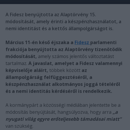
A Fidesz benyújtotta az Alaptörvény 15.
módosítását, amely érinti a készpénzhasználatot, a
nemi identitást és a kettős állampolgárságot is.
Március 11-én késő éjszaka a
Fidesz
parlamenti
frakciója benyújtotta az Alaptörvény tizenötödik
módosítását,
amely számos jelentős változtatást
tartalmaz.
A javaslat, amelyet a Fidesz valamennyi
képviselője aláírt,
többek között
az
állampolgárság felfüggesztéséről, a
készpénzhasználat alkotmányos joggá tételéről
és a nemi identitás kérdéséről is rendelkezik.
A kormánypárt a közösségi médiában jelentette be a
módosítás benyújtását, hangsúlyozva, hogy arra
„a
nyugati világ egyre erőteljesebb támadásai miatt”
van szükség.