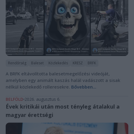
Rendőrség
Baleset
Közlekedés
KRESZ
BRFK
A BRFK eltávolította balesetmegelőzési videóját,
amelyben egy animált kaszás halál vadászott a sisak
nélkül közlekedő rolleresekre.
Bővebben...
BELFÖLD
2026. augusztus 6.
Évek kritikái után most tényleg átalakul a
magyar érettségi