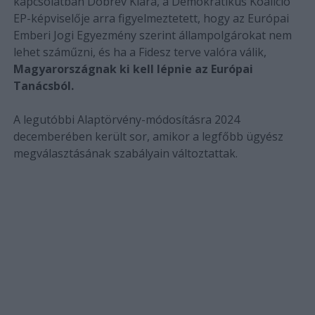
kapcsolatban Dobrev Klára, a Demokratikus Koalíció
EP-képviselője arra figyelmeztetett, hogy az Európai
Emberi Jogi Egyezmény szerint állampolgárokat nem
lehet száműzni, és ha a Fidesz terve valóra válik,
Magyarországnak ki kell lépnie az Európai
Tanácsból.
A legutóbbi Alaptörvény-módosításra 2024
decemberében került sor, amikor a legfőbb ügyész
megválasztásának szabályain változtattak.