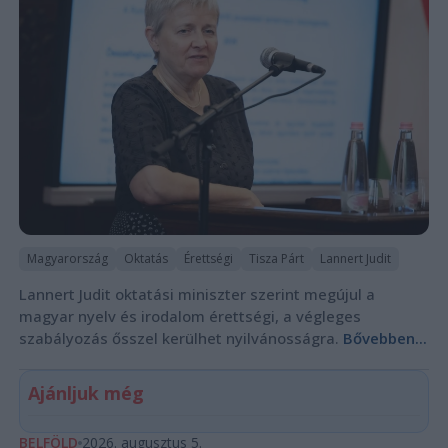
Magyarország
Oktatás
Érettségi
Tisza Párt
Lannert Judit
Lannert Judit oktatási miniszter szerint megújul a
magyar nyelv és irodalom érettségi, a végleges
szabályozás ősszel kerülhet nyilvánosságra.
Bővebben...
Ajánljuk még
BELFÖLD
2026. augusztus 5.