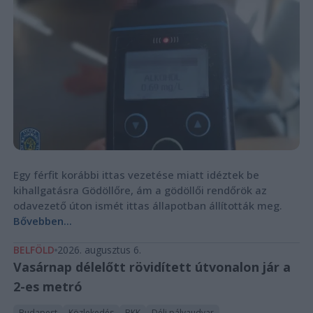
Egy férfit korábbi ittas vezetése miatt idéztek be
kihallgatásra Gödöllőre, ám a gödöllői rendőrök az
odavezető úton ismét ittas állapotban állították meg.
Bővebben...
BELFÖLD
2026. augusztus 6.
Vasárnap délelőtt rövidített útvonalon jár a
2-es metró
Budapest
Közlekedés
BKK
Déli pályaudvar