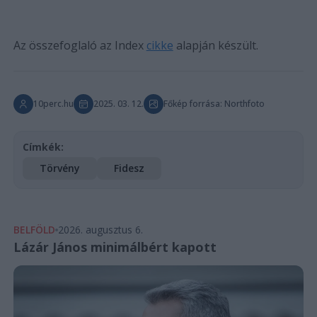
Az összefoglaló az Index
cikke
alapján készült.
10perc.hu
2025. 03. 12.
Főkép forrása: Northfoto
Címkék:
Törvény
Fidesz
BELFÖLD
2026. augusztus 6.
Lázár János minimálbért kapott