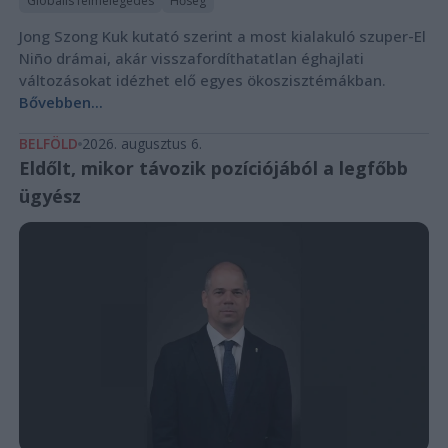
Globális felmelegedés
Hőség
Jong Szong Kuk kutató szerint a most kialakuló szuper-El
Niño drámai, akár visszafordíthatatlan éghajlati
változásokat idézhet elő egyes ökoszisztémákban.
Bővebben...
BELFÖLD
2026. augusztus 6.
Eldőlt, mikor távozik pozíciójából a legfőbb
ügyész