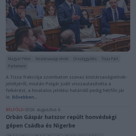
Magyar Péter
Köztársasági elnök
Országgyűlés
Tisza Párt
Parlament
A Tisza frakciója szombaton szavaz köztársaságielnök-
jelöltjéről, miután Polgár Judit visszautasította a
felkérést, a hivatalos jelölési határidő pedig hétfőn jár
le.
Bővebben...
BELFÖLD
2026. augusztus 6.
Orbán Gáspár hatszor repült honvédségi
gépen Csádba és Nigerbe