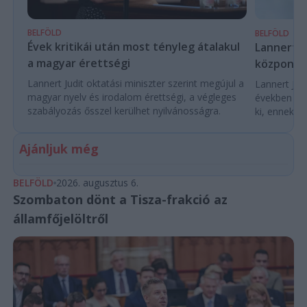
BELFÖLD
BELFÖLD
Évek kritikái után most tényleg átalakul
Lannert Ju
a magyar érettségi
központo
Lannert Judit oktatási miniszter szerint megújul a
Lannert Judi
magyar nyelv és irodalom érettségi, a végleges
években túl
szabályozás ősszel kerülhet nyilvánosságra.
ki, ennek m
Ajánljuk még
BELFÖLD
2026. augusztus 6.
Szombaton dönt a Tisza-frakció az
államfőjelöltről