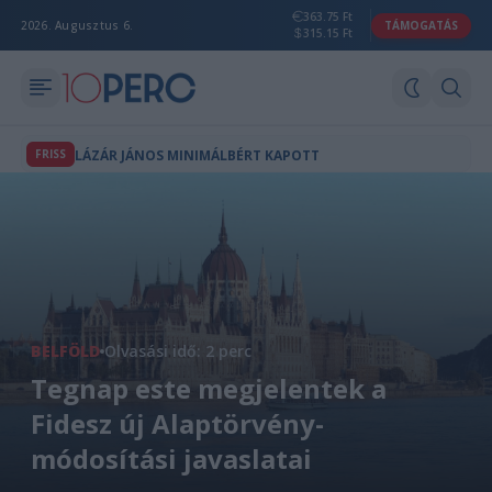
363.75 Ft
2026. Augusztus 6.
TÁMOGATÁS
315.15 Ft
FRISS
LÁZÁR JÁNOS MINIMÁLBÉRT KAPOTT
BELFÖLD
Olvasási idő: 2 perc
Tegnap este megjelentek a
Fidesz új Alaptörvény-
módosítási javaslatai