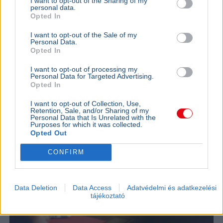
I want to opt-out of the Sharing of my
új elnököt szeptember 26-án, Lázár János májusi
personal data.
lemondása után.
Bővebben...
Opted In
I want to opt-out of the Sale of my
Ajánljuk még
Personal Data.
Opted In
BELFÖLD
2026. augusztus 7.
I want to opt-out of processing my
Personal Data for Targeted Advertising.
Pósfai Gábor: közel 900 egykori rendőr térne
Opted In
vissza a testülethez
I want to opt-out of Collection, Use,
Retention, Sale, and/or Sharing of my
Personal Data that Is Unrelated with the
Purposes for which it was collected.
Opted Out
CONFIRM
Data Deletion
Data Access
Adatvédelmi és adatkezelési
tájékoztató