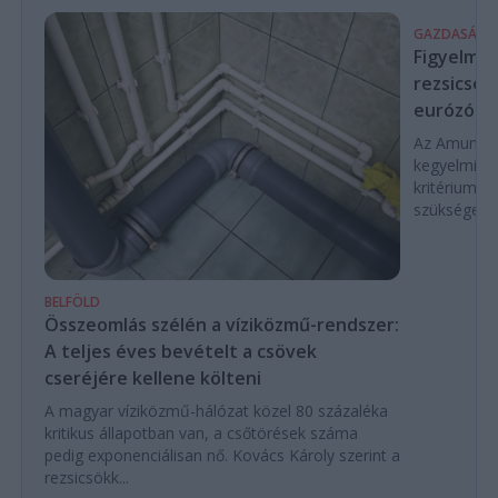
GAZDASÁG
Figyelmez
rezsicsök
eurózóná
Az Amundi 
kegyelmi id
kritériumok
szükségese
BELFÖLD
Összeomlás szélén a víziközmű-rendszer:
A teljes éves bevételt a csövek
cseréjére kellene költeni
A magyar víziközmű-hálózat közel 80 százaléka
kritikus állapotban van, a csőtörések száma
pedig exponenciálisan nő. Kovács Károly szerint a
rezsicsökk...