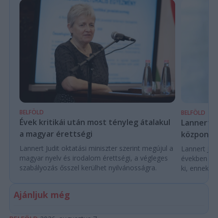
BELFÖLD
BELFÖLD
Évek kritikái után most tényleg átalakul
Lannert Ju
a magyar érettségi
központo
Lannert Judit oktatási miniszter szerint megújul a
Lannert Judi
magyar nyelv és irodalom érettségi, a végleges
években túl
szabályozás ősszel kerülhet nyilvánosságra.
ki, ennek m
Ajánljuk még