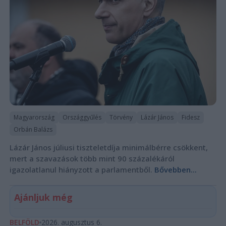
Magyarország
Országgyűlés
Törvény
Lázár János
Fidesz
Orbán Balázs
Lázár János júliusi tiszteletdíja minimálbérre csökkent,
mert a szavazások több mint 90 százalékáról
igazolatlanul hiányzott a parlamentből.
Bővebben...
Ajánljuk még
BELFÖLD
2026. augusztus 6.