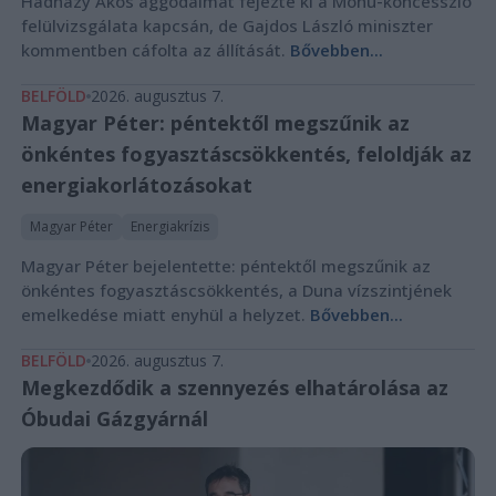
Hadházy Ákos aggodalmát fejezte ki a Mohu-koncesszió
felülvizsgálata kapcsán, de Gajdos László miniszter
kommentben cáfolta az állítását.
Bővebben...
BELFÖLD
2026. augusztus 7.
Magyar Péter: péntektől megszűnik az
önkéntes fogyasztáscsökkentés, feloldják az
energiakorlátozásokat
Magyar Péter
Energiakrízis
Magyar Péter bejelentette: péntektől megszűnik az
önkéntes fogyasztáscsökkentés, a Duna vízszintjének
emelkedése miatt enyhül a helyzet.
Bővebben...
BELFÖLD
2026. augusztus 7.
Megkezdődik a szennyezés elhatárolása az
Óbudai Gázgyárnál