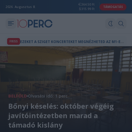
364.50 Ft
2026. Augusztus 8.
TÁMOGATÁS
315.99 Ft
E
ZEKET A SZIGET KONCERTEKET MEGNÉZHETED AZ M1-EN IS
FRISS
BELFÖLD
Olvasási idő: 1 perc
Bőnyi késelés: október végéig
javítóintézetben marad a
támadó kislány