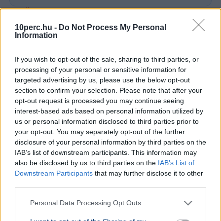
BELFÖLD
2026. augusztus 7.
Hornok Miklós is esélyes Lázár János
10perc.hu -
Do Not Process My Personal
Information
utódjának
If you wish to opt-out of the sale, sharing to third parties, or
processing of your personal or sensitive information for
targeted advertising by us, please use the below opt-out
section to confirm your selection. Please note that after your
opt-out request is processed you may continue seeing
interest-based ads based on personal information utilized by
us or personal information disclosed to third parties prior to
your opt-out. You may separately opt-out of the further
disclosure of your personal information by third parties on the
IAB’s list of downstream participants. This information may
also be disclosed by us to third parties on the
IAB’s List of
Downstream Participants
that may further disclose it to other
third parties.
Lázár János
Personal Data Processing Opt Outs
Négy jelölt közül választhat a Magyar Tenisz Szövetség