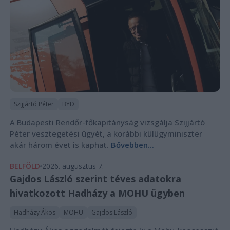
Szijjártó Péter
BYD
A Budapesti Rendőr-főkapitányság vizsgálja Szijjártó
Péter vesztegetési ügyét, a korábbi külügyminiszter
akár három évet is kaphat.
Bővebben...
BELFÖLD
2026. augusztus 7.
Gajdos László szerint téves adatokra
hivatkozott Hadházy a MOHU ügyben
Hadházy Ákos
MOHU
Gajdos László