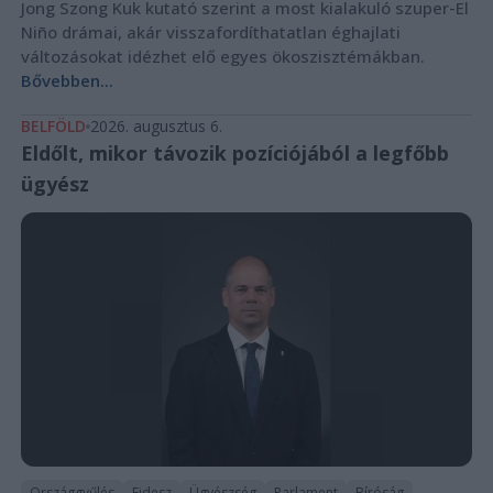
Jong Szong Kuk kutató szerint a most kialakuló szuper-El
Niño drámai, akár visszafordíthatatlan éghajlati
változásokat idézhet elő egyes ökoszisztémákban.
Bővebben...
BELFÖLD
2026. augusztus 6.
Eldőlt, mikor távozik pozíciójából a legfőbb
ügyész
Országgyűlés
Fidesz
Ügyészség
Parlament
Bíróság