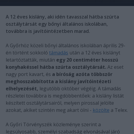
A 12 éves kislány, aki idén tavasszal hátba szúrta
osztálytársát egy bőnyi általános iskolában,
továbbra is javítóintézetben marad.
A Győrhöz közeli bőnyi általános iskolában április 29-
én történt sokkoló
támadás
után a 12 éves kislányt
letartóztatták, miután
egy 20 centiméter hosszú
konyhakéssel hátba szúrta osztálytársát.
Az eset
nagy port kavart, és
a bíróság azóta többször
meghosszabbította a kislány javítóintézeti
elhelyezését,
legutóbb október végéig. A támadás
részletei továbbra is megdöbbentőek: a kislány listát
készített osztálytársairól, melyen pirossal jelölte
azokat, akiket szintén meg akart ölni -
közölte
a Telex.
A Győri Törvényszék közleménye szerint a
legsúlyosabb, személyi szabadság elvonásával járó