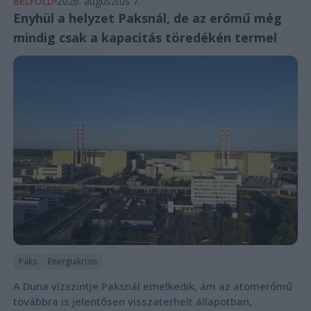
BELFÖLD
2026. augusztus 7.
Enyhül a helyzet Paksnál, de az erőmű még
mindig csak a kapacitás töredékén termel
Paks
Energiakrízis
A Duna vízszintje Paksnál emelkedik, ám az atomerőmű
továbbra is jelentősen visszaterhelt állapotban,