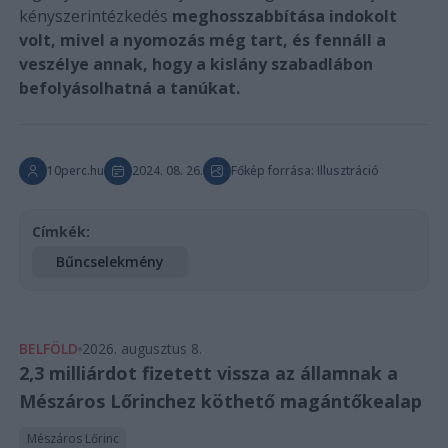
kényszerintézkedés
meghosszabbítása indokolt
volt, mivel a nyomozás még tart, és fennáll a
veszélye annak, hogy a kislány szabadlábon
befolyásolhatná a tanúkat.
10perc.hu
2024. 08. 26.
Főkép forrása: Illusztráció
Címkék:
Bűncselekmény
BELFÖLD
2026. augusztus 8.
2,3 milliárdot fizetett vissza az államnak a
Mészáros Lőrinchez köthető magántőkealap
Mészáros Lőrinc