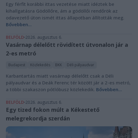
Egy férfit korábbi ittas vezetése miatt idéztek be
kihallgatásra Gödöllőre, ám a gödöllői rendőrök az
odavezető úton ismét ittas állapotban állították meg.
Bővebben...
BELFÖLD
2026. augusztus 6.
Vasárnap délelőtt rövidített útvonalon jár a
2-es metró
Budapest
Közlekedés
BKK
Déli pályaudvar
Karbantartás miatt vasárnap délelőtt csak a Déli
pályaudvar és a Deák Ferenc tér között jár a 2-es metró,
a többi szakaszon pótlóbusz közlekedik.
Bővebben...
BELFÖLD
2026. augusztus 6.
Egy tized fokon múlt a Kékestető
melegrekordja szerdán