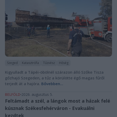
Szeged
Katasztrófa
Tűzvész
Hőség
Kigyulladt a Tápéi-öbölnél szárazon álló Szőke Tisza
gőzhajó Szegeden, a tűz a körülötte égő magas fűről
terjedt át a hajóra.
Bővebben...
BELFÖLD
2026. augusztus 5.
Feltámadt a szél, a lángok most a házak felé
kúsznak Székesfehérváron - Evakuálni
kezdtek