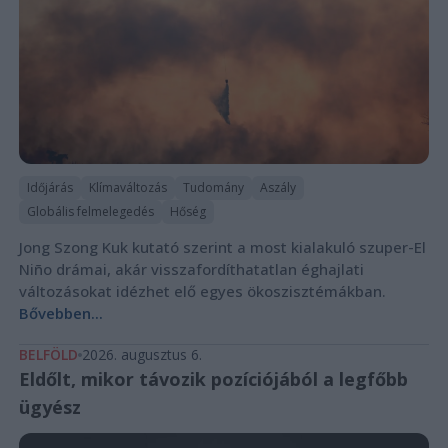
Időjárás
Klímaváltozás
Tudomány
Aszály
Globális felmelegedés
Hőség
Jong Szong Kuk kutató szerint a most kialakuló szuper-El
Niño drámai, akár visszafordíthatatlan éghajlati
változásokat idézhet elő egyes ökoszisztémákban.
Bővebben...
BELFÖLD
2026. augusztus 6.
Eldőlt, mikor távozik pozíciójából a legfőbb
ügyész