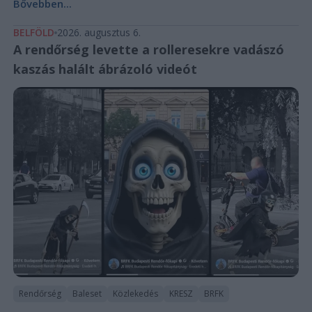
Bővebben...
BELFÖLD
2026. augusztus 6.
A rendőrség levette a rolleresekre vadászó
kaszás halált ábrázoló videót
Rendőrség
Baleset
Közlekedés
KRESZ
BRFK