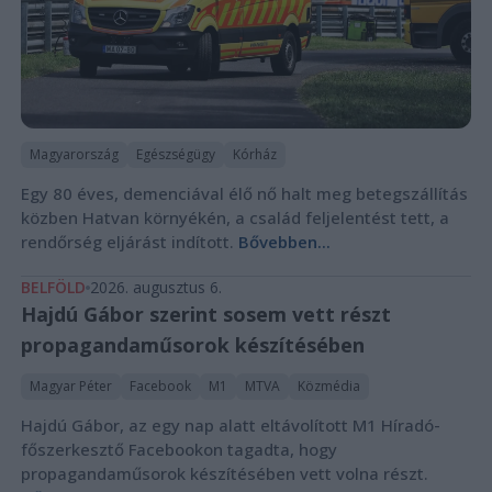
Magyarország
Egészségügy
Kórház
Egy 80 éves, demenciával élő nő halt meg betegszállítás
közben Hatvan környékén, a család feljelentést tett, a
rendőrség eljárást indított.
Bővebben...
BELFÖLD
2026. augusztus 6.
Hajdú Gábor szerint sosem vett részt
propagandaműsorok készítésében
Magyar Péter
Facebook
M1
MTVA
Közmédia
Hajdú Gábor, az egy nap alatt eltávolított M1 Híradó-
főszerkesztő Facebookon tagadta, hogy
propagandaműsorok készítésében vett volna részt.