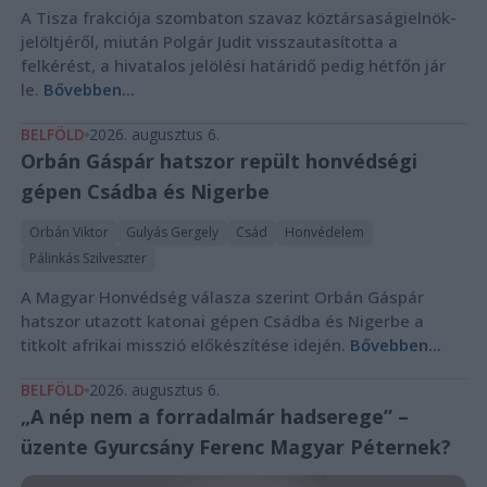
A Tisza frakciója szombaton szavaz köztársaságielnök-
jelöltjéről, miután Polgár Judit visszautasította a
felkérést, a hivatalos jelölési határidő pedig hétfőn jár
le.
Bővebben...
BELFÖLD
2026. augusztus 6.
Orbán Gáspár hatszor repült honvédségi
gépen Csádba és Nigerbe
Orbán Viktor
Gulyás Gergely
Csád
Honvédelem
Pálinkás Szilveszter
A Magyar Honvédség válasza szerint Orbán Gáspár
hatszor utazott katonai gépen Csádba és Nigerbe a
titkolt afrikai misszió előkészítése idején.
Bővebben...
BELFÖLD
2026. augusztus 6.
„A nép nem a forradalmár hadserege” –
üzente Gyurcsány Ferenc Magyar Péternek?