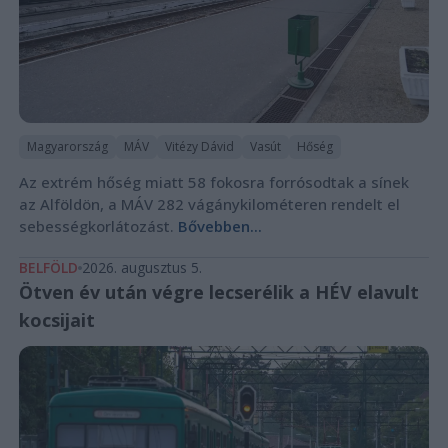
Magyarország
MÁV
Vitézy Dávid
Vasút
Hőség
Az extrém hőség miatt 58 fokosra forrósodtak a sínek
az Alföldön, a MÁV 282 vágánykilométeren rendelt el
sebességkorlátozást.
Bővebben...
BELFÖLD
2026. augusztus 5.
Ötven év után végre lecserélik a HÉV elavult
kocsijait