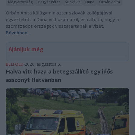
Magyarország
Magyar Péter
Szlovákia
Duna
Orbán Anita
Orbán Anita külügyminiszter szlovák kollégájával
egyeztetett a Duna vízhozamáról, és cáfolta, hogy a
szomszédos országok visszatartanák a vizet.
Bővebben...
Ajánljuk még
BELFÖLD
2026. augusztus 6.
Halva vitt haza a betegszállító egy idős
asszonyt Hatvanban