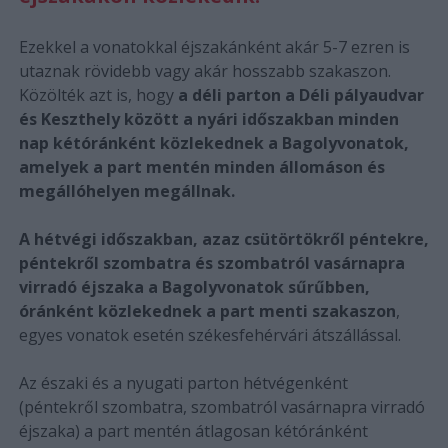
Ezekkel a vonatokkal éjszakánként akár 5-7 ezren is
utaznak rövidebb vagy akár hosszabb szakaszon.
Közölték azt is, hogy
a déli parton a Déli pályaudvar
és Keszthely között a nyári időszakban minden
nap kétóránként közlekednek a Bagolyvonatok,
amelyek a part mentén minden állomáson és
megállóhelyen megállnak.
A hétvégi időszakban, azaz csütörtökről péntekre,
péntekről szombatra és szombatról vasárnapra
virradó éjszaka a Bagolyvonatok sűrűbben,
óránként közlekednek a part menti szakaszon
,
egyes vonatok esetén székesfehérvári átszállással.
Az északi és a nyugati parton hétvégenként
(péntekről szombatra, szombatról vasárnapra virradó
éjszaka) a part mentén átlagosan kétóránként