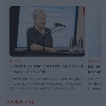
BELFÖLD
BELFÖLD
Évek kritikái után most tényleg átalakul
Lannert Ju
a magyar érettségi
központo
Lannert Judit oktatási miniszter szerint megújul a
Lannert Judi
magyar nyelv és irodalom érettségi, a végleges
években túl
szabályozás ősszel kerülhet nyilvánosságra.
ki, ennek m
Ajánljuk még