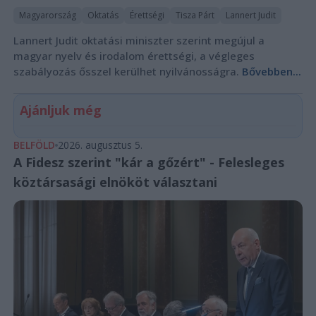
Magyarország
Oktatás
Érettségi
Tisza Párt
Lannert Judit
Lannert Judit oktatási miniszter szerint megújul a
magyar nyelv és irodalom érettségi, a végleges
szabályozás ősszel kerülhet nyilvánosságra.
Bővebben...
Ajánljuk még
BELFÖLD
2026. augusztus 5.
A Fidesz szerint "kár a gőzért" - Felesleges
köztársasági elnököt választani