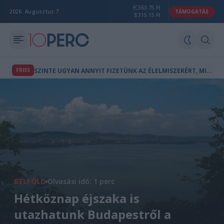
363.75 Ft
2026. Augusztus 7.
TÁMOGATÁS
315.15 Ft
S
ZINTE UGYAN ANNYIT FIZETÜNK AZ ÉLELMISZERÉRT, MINT BÁRHOL AZ EU-BAN, A FIZETÉSEK VISZONT AZ ÁTLAG FELÉT SEM ÉRIK EL
FRISS
BELFÖLD
Olvasási idő: 1 perc
Hétköznap éjszaka is
utazhatunk Budapestről a