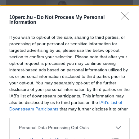
10perc.hu -
Do Not Process My Personal
Information
If you wish to opt-out of the sale, sharing to third parties, or
processing of your personal or sensitive information for
targeted advertising by us, please use the below opt-out
section to confirm your selection. Please note that after your
opt-out request is processed you may continue seeing
interest-based ads based on personal information utilized by
Magyarország
Magyar Péter
Facebook
Gyurcsány Ferenc
us or personal information disclosed to third parties prior to
your opt-out. You may separately opt-out of the further
Tisza Párt
disclosure of your personal information by third parties on the
Gyurcsány Ferenc Facebook-bejegyzésében arról írt,
IAB’s list of downstream participants. This information may
hogy a forradalom után a nép megszerzett jogait az új
also be disclosed by us to third parties on the
IAB’s List of
hatalom sem vonhatja vissza.
Bővebben...
Downstream Participants
that may further disclose it to other
third parties.
Rezsicsökkentés
Personal Data Processing Opt Outs