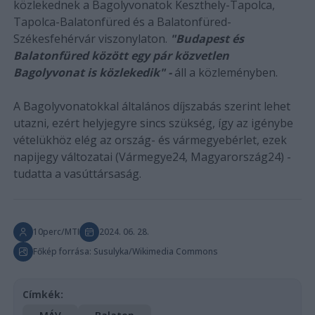
közlekednek a Bagolyvonatok Keszthely-Tapolca,
Tapolca-Balatonfüred és a Balatonfüred-
Székesfehérvár viszonylaton.
"Budapest és
Balatonfüred között egy pár közvetlen
Bagolyvonat is közlekedik" -
áll a közleményben.
A Bagolyvonatokkal általános díjszabás szerint lehet
utazni, ezért helyjegyre sincs szükség, így az igénybe
vételükhöz elég az ország- és vármegyebérlet, ezek
napijegy változatai (Vármegye24, Magyarország24) -
tudatta a vasúttársaság.
10perc/MTI
2024. 06. 28.
Főkép forrása: Susulyka/Wikimedia Commons
Címkék: