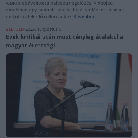
A BRFK eltávolította balesetmegelőzési videóját,
amelyben egy animált kaszás halál vadászott a sisak
nélkül közlekedő rolleresekre.
Bővebben...
BELFÖLD
2026. augusztus 6.
Évek kritikái után most tényleg átalakul a
magyar érettségi