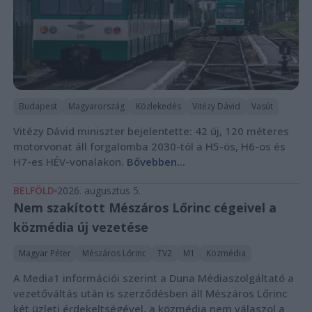
Budapest
Magyarország
Közlekedés
Vitézy Dávid
Vasút
Vitézy Dávid miniszter bejelentette: 42 új, 120 méteres
motorvonat áll forgalomba 2030-tól a H5-ös, H6-os és
H7-es HÉV-vonalakon.
Bővebben...
BELFÖLD
2026. augusztus 5.
Nem szakított Mészáros Lőrinc cégeivel a
közmédia új vezetése
Magyar Péter
Mészáros Lőrinc
TV2
M1
Közmédia
A Media1 információi szerint a Duna Médiaszolgáltató a
vezetőváltás után is szerződésben áll Mészáros Lőrinc
két üzleti érdekeltségével, a közmédia nem válaszol a