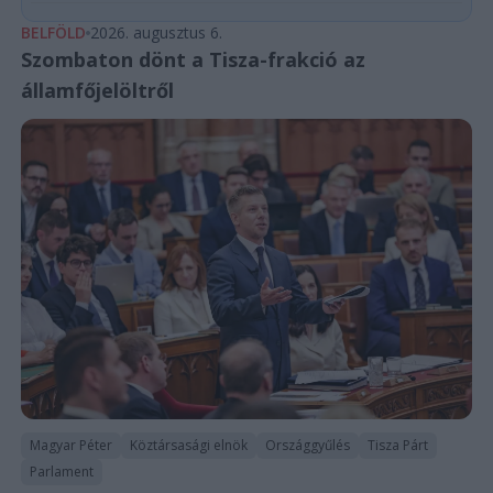
BELFÖLD
2026. augusztus 6.
Szombaton dönt a Tisza-frakció az
államfőjelöltről
Magyar Péter
Köztársasági elnök
Országgyűlés
Tisza Párt
Parlament