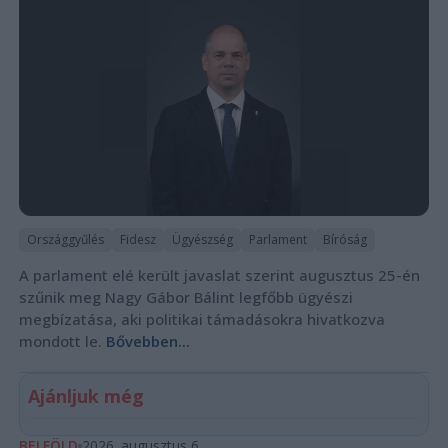
Országgyűlés
Fidesz
Ügyészség
Parlament
Bíróság
A parlament elé került javaslat szerint augusztus 25-én
szűnik meg Nagy Gábor Bálint legfőbb ügyészi
megbízatása, aki politikai támadásokra hivatkozva
mondott le.
Bővebben...
Ajánljuk még
BELFÖLD
2026. augusztus 6.