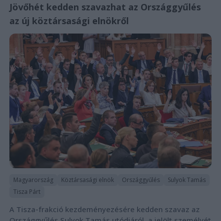
Jövőhét kedden szavazhat az Országgyűlés
az új köztársasági elnökről
Magyarország
Köztársasági elnök
Országgyűlés
Sulyok Tamás
Tisza Párt
A Tisza-frakció kezdeményezésére kedden szavaz az
Országgyűlés Sulyok Tamás utódjáról, a jelölt személyét