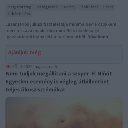
Magyarország
Országgyűlés
Törvény
Lázár János
Fidesz
Orbán Balázs
Lázár János júliusi tiszteletdíja minimálbérre csökkent,
mert a szavazások több mint 90 százalékáról
igazolatlanul hiányzott a parlamentből.
Bővebben...
Ajánljuk még
BELFÖLD
2026. augusztus 6.
Nem tudjuk megállítani a szuper-El Niñót -
Egyetlen esemény is végleg átbillenthet
teljes ökoszisztémákat