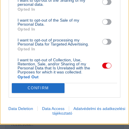
I want to opt-out of the Sharing of my
personal data.
Opted In
GAZDASÁG
Figyelmez
I want to opt-out of the Sale of my
rezsicsök
Personal Data.
eurózóná
Opted In
Az Amundi 
I want to opt-out of processing my
kegyelmi id
Personal Data for Targeted Advertising.
kritériumok
Opted In
szükségese
I want to opt-out of Collection, Use,
Retention, Sale, and/or Sharing of my
Personal Data that Is Unrelated with the
Purposes for which it was collected.
Opted Out
BELFÖLD
Összeomlás szélén a víziközmű-rendszer:
CONFIRM
A teljes éves bevételt a csövek
cseréjére kellene költeni
A magyar víziközmű-hálózat közel 80 százaléka
Data Deletion
Data Access
Adatvédelmi és adatkezelési
kritikus állapotban van, a csőtörések száma
tájékoztató
pedig exponenciálisan nő. Kovács Károly szerint a
rezsicsökk...