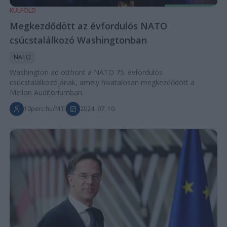
KÜLFÖLD
Megkezdődött az évfordulós NATO
csúcstalálkozó Washingtonban
NATO
Washington ad otthont a NATO 75. évfordulós
csúcstalálkozójának, amely hivatalosan megkezdődött a
Mellon Auditoriumban.
10perc.hu/MTI
2024. 07. 10.