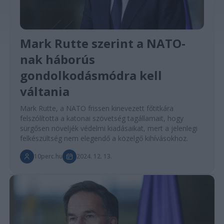
Mark Rutte szerint a NATO-
nak háborús
gondolkodásmódra kell
váltania
Mark Rutte, a NATO frissen kinevezett főtitkára
felszólította a katonai szövetség tagállamait, hogy
sürgősen növeljék védelmi kiadásaikat, mert a jelenlegi
felkészültség nem elegendő a közelgő kihívásokhoz.
10perc.hu
2024. 12. 13.