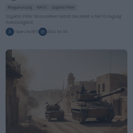
Magyarország
NATO
Szijjártó Péter
Szijjártó Péter Brüsszelben tartott beszédet a NATO-tagság
fontosságáról.
10perc.hu/MTI
2024. 04. 04.