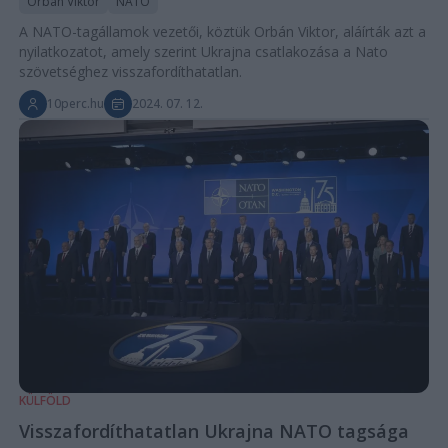
Orbán Viktor
NATO
A NATO-tagállamok vezetői, köztük Orbán Viktor, aláírták azt a
nyilatkozatot, amely szerint Ukrajna csatlakozása a Nato
szövetséghez visszafordíthatatlan.
10perc.hu
2024. 07. 12.
KÜLFÖLD
Visszafordíthatatlan Ukrajna NATO tagsága