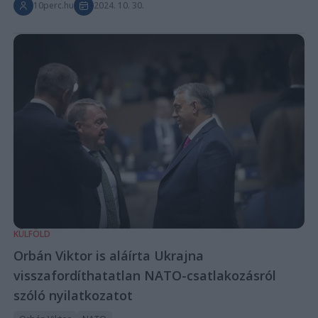
10perc.hu
2024. 10. 30.
KÜLFÖLD
Orbán Viktor is aláírta Ukrajna
visszafordíthatatlan NATO-csatlakozásról
szóló nyilatkozatot