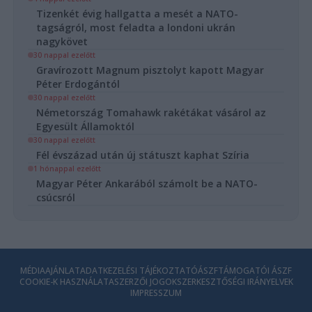
Tizenkét évig hallgatta a mesét a NATO-
tagságról, most feladta a londoni ukrán
nagykövet
30 nappal ezelőtt
Gravírozott Magnum pisztolyt kapott Magyar
Péter Erdogántól
30 nappal ezelőtt
Németország Tomahawk rakétákat vásárol az
Egyesült Államoktól
30 nappal ezelőtt
Fél évszázad után új státuszt kaphat Szíria
1 hónappal ezelőtt
Magyar Péter Ankarából számolt be a NATO-
csúcsról
MÉDIAAJÁNLAT
ADATKEZELÉSI TÁJÉKOZTATÓ
ÁSZF
TÁMOGATÓI ÁSZF
COOKIE-K HASZNÁLATA
SZERZŐI JOGOK
SZERKESZTŐSÉGI IRÁNYELVEK
IMPRESSZUM