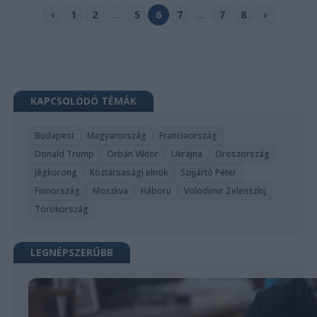
‹
1
2
...
5
6
7
...
7
8
›
KAPCSOLÓDÓ TÉMÁK
Budapest
Magyarország
Franciaország
Donald Trump
Orbán Viktor
Ukrajna
Oroszország
Jégkorong
Köztársasági elnök
Szijjártó Péter
Finnország
Moszkva
Háború
Volodimir Zelenszkij
Törökország
LEGNÉPSZERŰBB