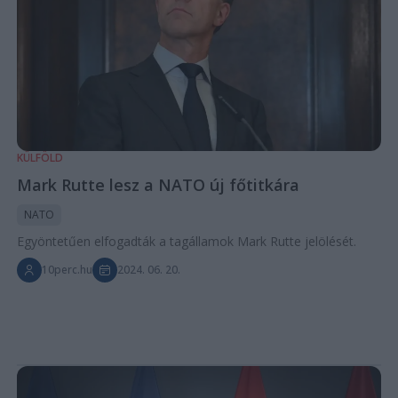
KÜLFÖLD
Mark Rutte lesz a NATO új főtitkára
NATO
Egyöntetűen elfogadták a tagállamok Mark Rutte jelölését.
10perc.hu
2024. 06. 20.