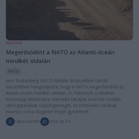
KÜLFÖLD
Megerősödött a NATO az Atlanti-óceán
mindkét oldalán
NATO
Jens Stoltenberg NATO-főtitkár Brüsszelben tartott
beszédében hangsúlyozta, hogy a NATO megerősödött az
Atlanti-óceán mindkét oldalán, és felkészült a váratlan
biztonsági kihívásokra. Kiemelte Ukrajna azonnali további
támogatásának szükségességét, és történelmi hibának
nevezte volna Vlagyimir Putyin győzelmét.
10perc.hu/MTI
2024. 03. 14.