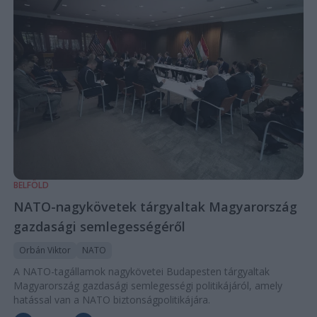
BELFÖLD
NATO-nagykövetek tárgyaltak Magyarország
gazdasági semlegességéről
Orbán Viktor
NATO
A NATO-tagállamok nagykövetei Budapesten tárgyaltak
Magyarország gazdasági semlegességi politikájáról, amely
hatással van a NATO biztonságpolitikájára.