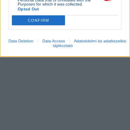
Personal Data that Is Unrelated with the
Purposes for which it was collected.
Opted Out
CONFIRM
Data Deletion
Data Access
Adatvédelmi és adatkezelési
tájékoztató