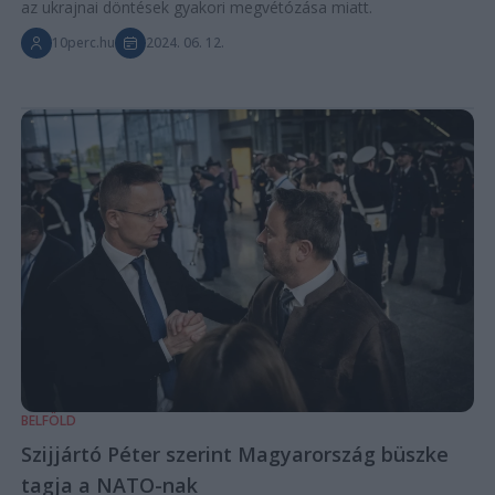
az ukrajnai döntések gyakori megvétózása miatt.
10perc.hu
2024. 06. 12.
BELFÖLD
Szijjártó Péter szerint Magyarország büszke
tagja a NATO-nak