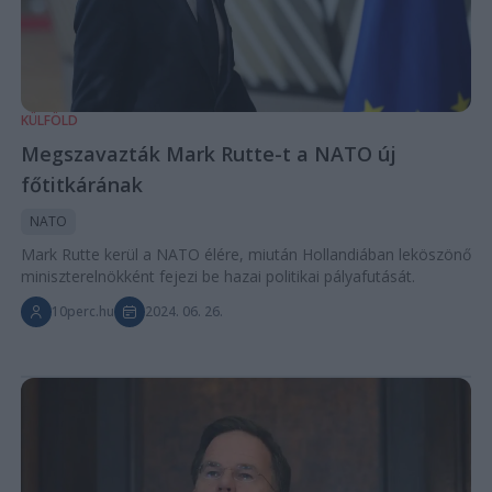
KÜLFÖLD
Megszavazták Mark Rutte-t a NATO új
főtitkárának
NATO
Mark Rutte kerül a NATO élére, miután Hollandiában leköszönő
miniszterelnökként fejezi be hazai politikai pályafutását.
10perc.hu
2024. 06. 26.