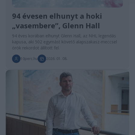
94 évesen elhunyt a hoki
„vasembere”, Glenn Hall
94 éves korában elhunyt Glenn Hall, az NHL legendás
kapusa, aki 502 egymást követő alapszakasz-meccsel
örök rekordot állított fel.
10perc.hu
2026. 01. 08.