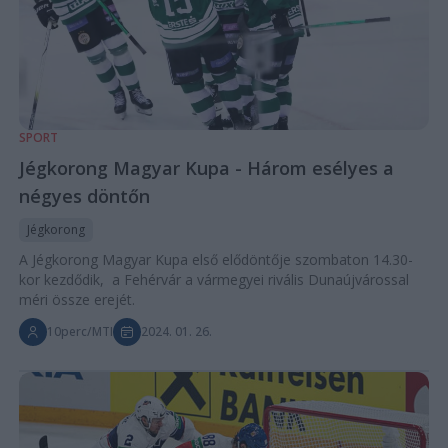
SPORT
Jégkorong Magyar Kupa - Három esélyes a
négyes döntőn
Jégkorong
A Jégkorong Magyar Kupa első elődöntője szombaton 14.30-
kor kezdődik, a Fehérvár a vármegyei rivális Dunaújvárossal
méri össze erejét.
10perc/MTI
2024. 01. 26.