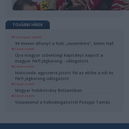
TOVÁBBI HÍREK
7 hónappal ezelőtt
94 évesen elhunyt a hoki „vasembere”, Glenn Hall
2 évvel ezelőtt
Újra magyar szövetségi kapitányt kapott a
magyar férfi jégkorong - válogatott
2 évvel ezelőtt
Hokicsoda: egyszerre jutott fel az elitbe a női és
férfi jégkorong-válogatott
2 évvel ezelőtt
Magyar hokibotrány Bolzanóban
2 évvel ezelőtt
Visszavonul a hokiválogatottól Pozsgai Tamás