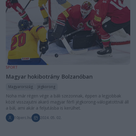
SPORT
Magyar hokibotrány Bolzanóban
Magyarország
Jégkorong
Noha már régen vége a báli szezonnak, éppen a legjobbak
közé visszajutni akaró magyar férfi jégkorong-válogatottnál áll
a bál, ami akár a feljutásba is kerülhet.
10perc.hu
2024. 05. 02.