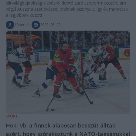
elit-világbajnokság kiesésről döntő záró csoportmeccsén, ám
végül Ausztria szétlövéssel jobbnak bizonyult, így ők maradtak
a legjobbak között.
10perc.hu
2023. 05. 22.
SPORT
Hoki-vb: a finnek alaposan bosszút álltak
azért, hogy szórakoztunk a NATO-tagságukkal