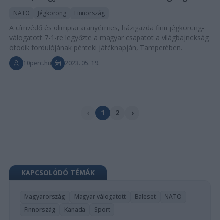
NATO
Jégkorong
Finnország
A címvédő és olimpiai aranyérmes, házigazda finn jégkorong-
válogatott 7-1-re legyőzte a magyar csapatot a világbajnokság
ötödik fordulójának pénteki játéknapján, Tamperében.
10perc.hu
2023. 05. 19.
‹
1
2
›
KAPCSOLÓDÓ TÉMÁK
Magyarország
Magyar válogatott
Baleset
NATO
Finnország
Kanada
Sport