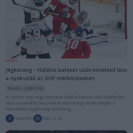
SPORT
Jégkorong - Halálos baleset után kötelező lesz
a nyakvédő az IIHF mérkőzéseken
Baleset
Jégkorong
Az otóber végi nagy-britanniai halálos baleset után kötelezővé
teszi a nyakvédő használatát valamennyi rendezvényén a
Nemzetközi Jégkorong Szövetség.
10perc/MTI
2023. 12. 05.