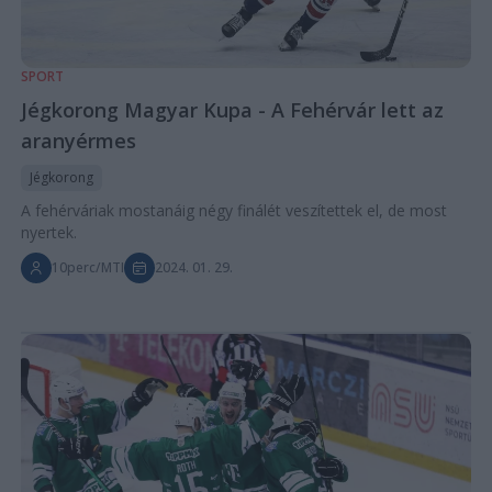
SPORT
Jégkorong Magyar Kupa - A Fehérvár lett az
aranyérmes
Jégkorong
A fehérváriak mostanáig négy finálét veszítettek el, de most
nyertek.
10perc/MTI
2024. 01. 29.