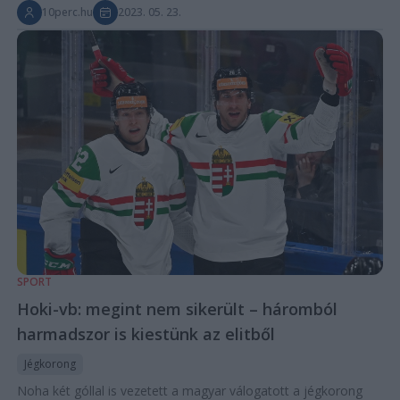
10perc.hu
2023. 05. 23.
SPORT
Hoki-vb: megint nem sikerült – háromból
harmadszor is kiestünk az elitből
Jégkorong
Noha két góllal is vezetett a magyar válogatott a jégkorong