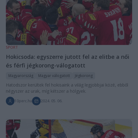
SPORT
Hokicsoda: egyszerre jutott fel az elitbe a női
és férfi jégkorong-válogatott
Magyarország
Magyar válogatott
Jégkorong
Hatodszor kerültek fel hokisaink a világ legjobbjai közé, ebből
négyszer az urak, míg kétszer a hölgyek.
10perc.hu
2024. 05. 06.