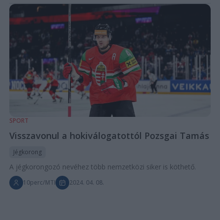
SPORT
Visszavonul a hokiválogatottól Pozsgai Tamás
Jégkorong
A jégkorongozó nevéhez több nemzetközi siker is köthető.
10perc/MTI
2024. 04. 08.