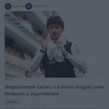
10perc.hu
2026. 05. 05.
SPORT
Megbüntették Leclerc-t a Miami Nagydíj után:
Módosult a végeredmény
Forma 1