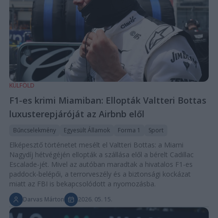
KÜLFÖLD
F1-es krimi Miamiban: Ellopták Valtteri Bottas
luxusterepjáróját az Airbnb elől
Bűncselekmény
Egyesült Államok
Forma 1
Sport
Elképesztő történetet mesélt el Valtteri Bottas: a Miami
Nagydíj hétvégéjén ellopták a szállása elől a bérelt Cadillac
Escalade-jét. Mivel az autóban maradtak a hivatalos F1-es
paddock-belépői, a terrorveszély és a biztonsági kockázat
miatt az FBI is bekapcsolódott a nyomozásba.
Darvas Márton
2026. 05. 15.