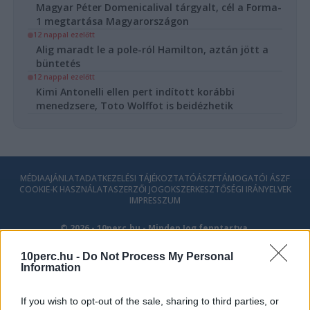
Magyar Péter Domenicalival tárgyalt, cél a Forma-
1 megtartása Magyarországon
12 nappal ezelőtt
Alig maradt le a pole-ról Hamilton, aztán jött a
büntetés
12 nappal ezelőtt
Kimi Antonelli ellen pert indított korábbi
menedzsere, Toto Wolffot is beidézhetik
MÉDIAAJÁNLAT
ADATKEZELÉSI TÁJÉKOZTATÓ
ÁSZF
TÁMOGATÓI ÁSZF
COOKIE-K HASZNÁLATA
SZERZŐI JOGOK
SZERKESZTŐSÉGI IRÁNYELVEK
IMPRESSZUM
© 2026 - 10perc.hu - Minden Jog fenntartva.
10perc.hu -
Do Not Process My Personal
Information
If you wish to opt-out of the sale, sharing to third parties, or