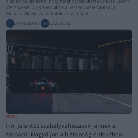
oldalain bejelentette, hogy meghosszabbította Charles Leclerc
szerződését. A 28 éves pilóta a hétvégi hazai futama, a
Monacói Nagydíj előtt kötelezte el magát.
Darvas Márton
2026. 06. 03.
SPORT
FIA: jelentős szabályváltozások jönnek a
Monacói Nagydíjon a biztonság érdekében