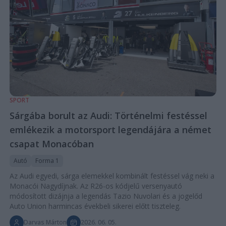
SPORT
Sárgába borult az Audi: Történelmi festéssel
emlékezik a motorsport legendájára a német
csapat Monacóban
Autó
Forma 1
Az Audi egyedi, sárga elemekkel kombinált festéssel vág neki a
Monacói Nagydíjnak. Az R26-os kódjelű versenyautó
módosított dizájnja a legendás Tazio Nuvolari és a jogelőd
Auto Union harmincas évekbeli sikerei előtt tiszteleg.
Darvas Márton
2026. 06. 05.