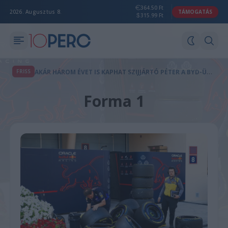
364.50 Ft
2026. Augusztus 8.
TÁMOGATÁS
315.99 Ft
A
KÁR HÁROM ÉVET IS KAPHAT SZIJJÁRTÓ PÉTER A BYD-ÜGY MIATT
FRISS
Forma 1