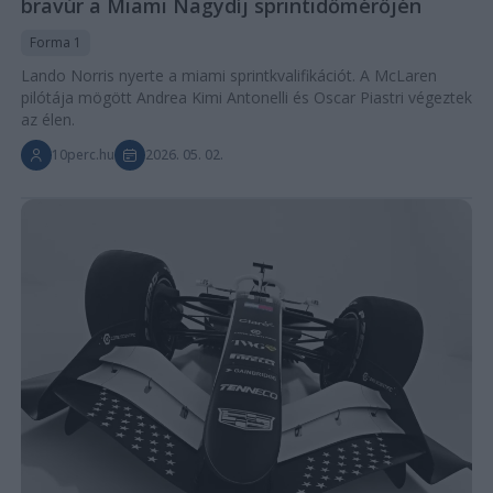
bravúr a Miami Nagydíj sprintidőmérőjén
Forma 1
Lando Norris nyerte a miami sprintkvalifikációt. A McLaren
pilótája mögött Andrea Kimi Antonelli és Oscar Piastri végeztek
az élen.
10perc.hu
2026. 05. 02.