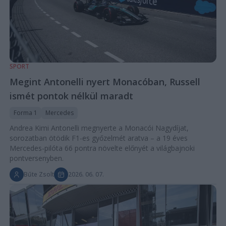
SPORT
Megint Antonelli nyert Monacóban, Russell
ismét pontok nélkül maradt
Forma 1
Mercedes
Andrea Kimi Antonelli megnyerte a Monacói Nagydíjat,
sorozatban ötödik F1-es győzelmét aratva – a 19 éves
Mercedes-pilóta 66 pontra növelte előnyét a világbajnoki
pontversenyben.
Bűte Zsolt
2026. 06. 07.