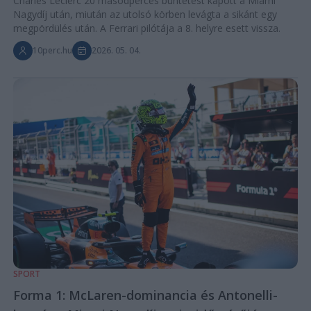
Charles Leclerc 20 másodperces büntetést kapott a Miami
Nagydíj után, miután az utolsó körben levágta a sikánt egy
megpördülés után. A Ferrari pilótája a 8. helyre esett vissza.
10perc.hu
2026. 05. 04.
SPORT
Forma 1: McLaren-dominancia és Antonelli-