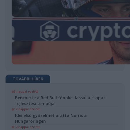
TOVÁBBI HÍREK
3 nappal ezelőtt
Beismerte a Red Bull főnöke: lassul a csapat
fejlesztési tempója
12 nappal ezelőtt
Idei első győzelmét aratta Norris a
Hungaroringen
12 nappal ezelőtt