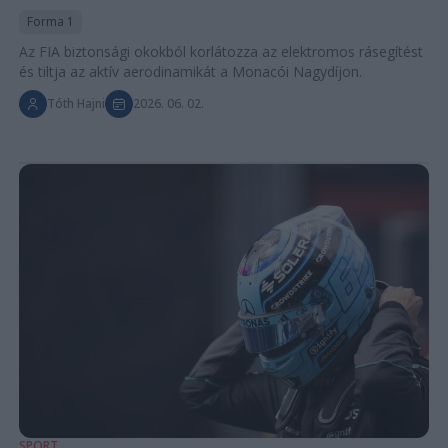
Forma 1
Az FIA biztonsági okokból korlátozza az elektromos rásegítést
és tiltja az aktív aerodinamikát a Monacói Nagydíjon.
Tóth Hajni
2026. 06. 02.
SPORT