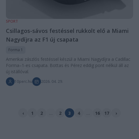
SPORT
Csillagos-sávos festéssel rukkolt elő a Miami
Nagydíjra az F1 új csapata
Forma 1
Amerikai zászlós festéssel készül a Miami Nagydíjra a Cadillac
Forma–1-es csapata. Bottas és Pérez eddig pont nélkül áll az
új istállóval.
10perc.hu
2026. 04. 29.
‹
1
2
...
2
3
4
...
16
17
›