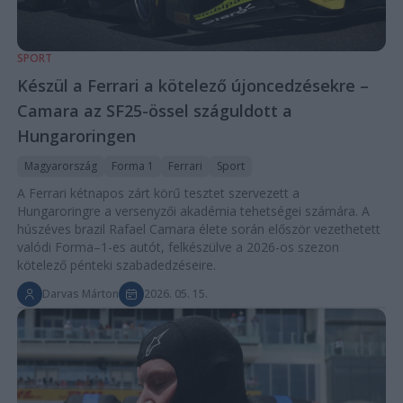
SPORT
Készül a Ferrari a kötelező újoncedzésekre –
Camara az SF25-össel száguldott a
Hungaroringen
Magyarország
Forma 1
Ferrari
Sport
A Ferrari kétnapos zárt körű tesztet szervezett a
Hungaroringre a versenyzői akadémia tehetségei számára. A
húszéves brazil Rafael Camara élete során először vezethetett
valódi Forma–1-es autót, felkészülve a 2026-os szezon
kötelező pénteki szabadedzéseire.
Darvas Márton
2026. 05. 15.