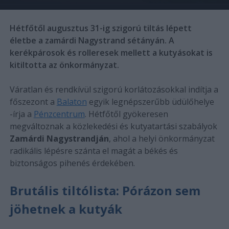
Hétfőtől augusztus 31-ig szigorú tiltás lépett
életbe a zamárdi Nagystrand sétányán. A
kerékpárosok és rolleresek mellett a kutyásokat is
kitiltotta az önkormányzat.
Váratlan és rendkívül szigorú korlátozásokkal indítja a
főszezont a
Balaton
egyik legnépszerűbb üdülőhelye
-írja a
Pénzcentrum
. Hétfőtől gyökeresen
megváltoznak a közlekedési és kutyatartási szabályok
Zamárdi Nagystrandján
, ahol a helyi önkormányzat
radikális lépésre szánta el magát a békés és
biztonságos pihenés érdekében.
Brutális tiltólista: Pórázon sem
jöhetnek a kutyák