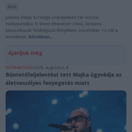
Mozi
Johnny Depp Scrooge szerepében tér vissza
Hollywoodba Ti West Ebenezer című, Dickens
klasszikusát feldolgozó filmjében, november 12-től a
mozikban.
Bővebben...
Ajánljuk még
SZÓRAKOZÁS
2026. augusztus 8.
Büntetőfeljelentést tett Majka ügyvédje az
életveszélyes fenyegetés miatt