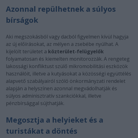
Azonnal repülhetnek a súlyos
bírságok
Aki megszokásból vagy dacból figyelmen kívül hagyja
az új előírásokat, az mélyen a zsebébe nyúlhat. A
kijelölt területet a
közterület-felügyelők
folyamatosan és kiemelten monitorozzák. A rengeteg
lakossági konfliktust szülő mikromobilitási eszközök
használóit, illetve a kutyásokat a közösségi együttélés
alapvető szabályairól szóló önkormányzati rendelet
alapján a helyszínen azonnal megvádolhatják és
súlyos adminisztratív szankciókkal, illetve
pénzbírsággal sújthatják.
Megosztja a helyieket és a
turistákat a döntés