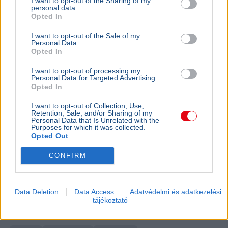
I want to opt-out of the Sharing of my
personal data.
nem jelent terhelést az energiahálózatnak a
Opted In
fesztivál
I want to opt-out of the Sale of my
Personal Data.
Opted In
I want to opt-out of processing my
Personal Data for Targeted Advertising.
Opted In
I want to opt-out of Collection, Use,
Retention, Sale, and/or Sharing of my
Personal Data that Is Unrelated with the
Purposes for which it was collected.
Opted Out
CONFIRM
Data Deletion
Data Access
Adatvédelmi és adatkezelési
tájékoztató