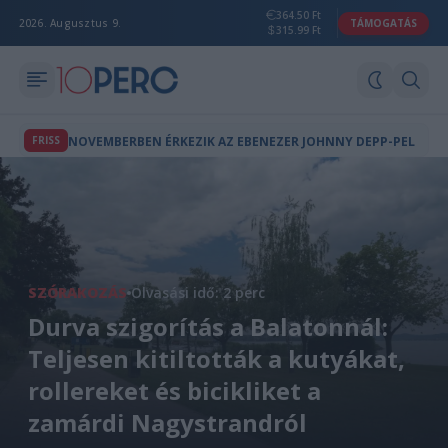
364.50 Ft
2026. Augusztus 9.
TÁMOGATÁS
315.99 Ft
FRISS
NOVEMBERBEN ÉRKEZIK AZ EBENEZER JOHNNY DEPP-PEL
SZÓRAKOZÁS
Olvasási idő: 2 perc
Durva szigorítás a Balatonnál:
Teljesen kitiltották a kutyákat,
rollereket és bicikliket a
zamárdi Nagystrandról