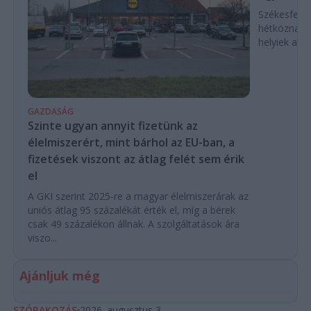
Székesfehé
hétköznap d
helyiek a C
GAZDASÁG
Szinte ugyan annyit fizetünk az
élelmiszerért, mint bárhol az EU-ban, a
fizetések viszont az átlag felét sem érik
el
A GKI szerint 2025-re a magyar élelmiszerárak az
uniós átlag 95 százalékát érték el, míg a bérek
csak 49 százalékon állnak. A szolgáltatások ára
viszo...
Ajánljuk még
SZÓRAKOZÁS
2026. augusztus 3.