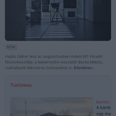
MTVA
Hajdú Gábor lesz az augusztusban induló M1 Híradó
főszerkesztője, a képernyőre visszatér Borsa Miklós,
csatlakozik Mészáros Szimonetta is.
Bővebben...
Turizmus
BELFÖLD
A kánikul
egy magya