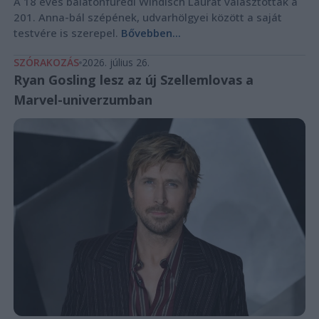
A 18 éves balatonfüredi Windisch Laurát választották a
201. Anna-bál szépének, udvarhölgyei között a saját
testvére is szerepel.
Bővebben...
SZÓRAKOZÁS
2026. július 26.
Ryan Gosling lesz az új Szellemlovas a
Marvel-univerzumban