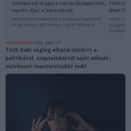
Több mint
Szombattól drágul a taxizás Budapesten,
állam Orb
reptéri díjat is bevezetnek
Velkey Györg
Szombattól emelkednek a budapesti taxitarifák,
Külügyminis
és bevezetik a 800 forintos reptéri felárat is.
forintot köl
SZÓRAKOZÁS
2026. július 27.
Tóth Gabi végleg elhatárolódott a
politikától, szeptembertől saját előadó-
művészeti mentorstúdiót indít