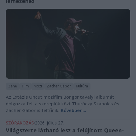
lemezéhez
Zene
Film
Mozi
Zacher Gábor
Kultúra
Az Extázis Uncut mozifilm Bongor tavalyi albumát
dolgozza fel, a szereplők közt Thuróczy Szabolcs és
Zacher Gábor is feltűnik.
Bővebben...
SZÓRAKOZÁS
2026. július 27.
Világszerte látható lesz a felújított Queen-