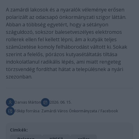
A zamárdi lakosok és a nyaralók véleménye erősen
polarizált az odacsapó önkormányzati szigor láttán.
Abban a többség egyetért, hogy a sétányon
száguldozó, sokszor balesetveszélyes elektromos
rollerek ellen fel kellett lépni, ám a kutyák teljes
száműzetése komoly felháborodást váltott ki. Sokak
szerint a felelős, pórázos kutyasétáltatás tiltása
indokolatlanul radikális lépés, ami miatt rengeteg
törzsvendég fordíthat hátat a településnek a nyári
szezonban.
Darvas Márton
2026. 06. 15.
Főkép forrása: Zamárdi Város Önkormányzata / Facebook
Címkék: