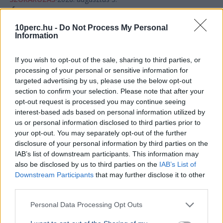
Új néven és új arcokkal jelentkezik a TV2
híradója augusztustól
10perc.hu -
Do Not Process My Personal
Information
If you wish to opt-out of the sale, sharing to third parties, or
processing of your personal or sensitive information for
targeted advertising by us, please use the below opt-out
section to confirm your selection. Please note that after your
opt-out request is processed you may continue seeing
interest-based ads based on personal information utilized by
us or personal information disclosed to third parties prior to
your opt-out. You may separately opt-out of the further
disclosure of your personal information by third parties on the
TV2
IAB’s list of downstream participants. This information may
also be disclosed by us to third parties on the
IAB’s List of
Augusztus 3-tól TV2 Híradó néven, új műsorvezetőkkel
Downstream Participants
that may further disclose it to other
és megújult arculattal jelentkezik a csatorna hírműsora
third parties.
a Tények helyett.
Bővebben...
Personal Data Processing Opt Outs
SZÓRAKOZÁS
2026. augusztus 2.
Megtartják a Szigetet, a szervezők szerint