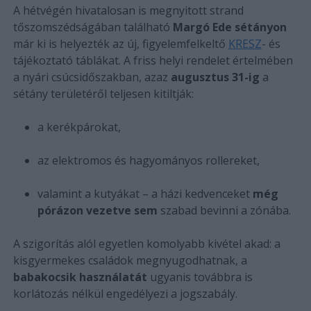
A hétvégén hivatalosan is megnyitott strand
tőszomszédságában található
Margó Ede sétányon
már ki is helyezték az új, figyelemfelkeltő
KRESZ
- és
tájékoztató táblákat. A friss helyi rendelet értelmében
a nyári csúcsidőszakban, azaz
augusztus 31-ig
a
sétány területéről teljesen kitiltják:
a kerékpárokat,
az elektromos és hagyományos rollereket,
valamint a kutyákat – a házi kedvenceket
még
pórázon vezetve sem
szabad bevinni a zónába.
A szigorítás alól egyetlen komolyabb kivétel akad: a
kisgyermekes családok megnyugodhatnak, a
babakocsik használatát
ugyanis továbbra is
korlátozás nélkül engedélyezi a jogszabály.