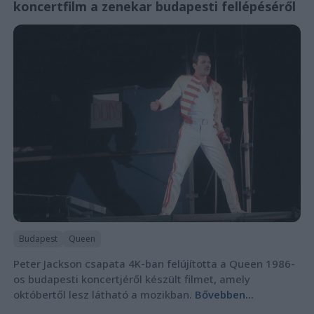
koncertfilm a zenekar budapesti fellépéséről
Budapest
Queen
Peter Jackson csapata 4K-ban felújította a Queen 1986-
os budapesti koncertjéről készült filmet, amely
októbertől lesz látható a mozikban.
Bővebben...