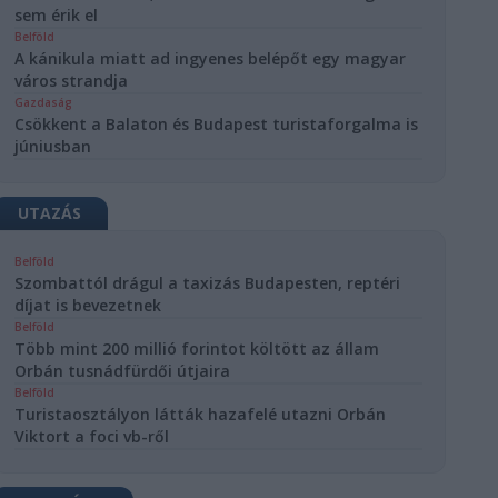
sem érik el
Belföld
A kánikula miatt ad ingyenes belépőt egy magyar
város strandja
Gazdaság
Csökkent a Balaton és Budapest turistaforgalma is
júniusban
UTAZÁS
Belföld
Szombattól drágul a taxizás Budapesten, reptéri
díjat is bevezetnek
Belföld
Több mint 200 millió forintot költött az állam
Orbán tusnádfürdői útjaira
Belföld
Turistaosztályon látták hazafelé utazni Orbán
Viktort a foci vb-ről