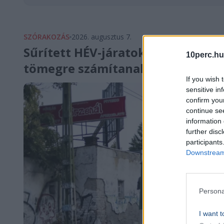
SZÓRAKOZÁS
2026. augusztus 7.
Sűrített HÉV-járatokkal készül a M
10perc.hu
tömegre számítanak
If you wish 
sensitive in
confirm you
continue se
information 
further disc
participants
Downstream 
Persona
I want t