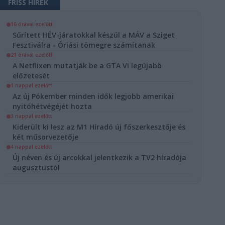
FRISS HÍREK
16 órával ezelőtt
Sűrített HÉV-járatokkal készül a MÁV a Sziget
Fesztiválra - Óriási tömegre számítanak
21 órával ezelőtt
A Netflixen mutatják be a GTA VI legújabb
előzetesét
1 nappal ezelőtt
Az új Pókember minden idők legjobb amerikai
nyitóhétvégéjét hozta
3 nappal ezelőtt
Kiderült ki lesz az M1 Híradó új főszerkesztője és
két műsorvezetője
4 nappal ezelőtt
Új néven és új arcokkal jelentkezik a TV2 híradója
augusztustól