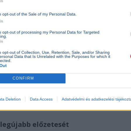
In
o opt-out of the Sale of my Personal Data.
In
to opt-out of processing my Personal Data for Targeted
ing.
In
o opt-out of Collection, Use, Retention, Sale, and/or Sharing
ersonal Data that Is Unrelated with the Purposes for which it
lected.
Out
CONFIRM
kat, és a teljes vonalon, átszállás nélkül biztosítja a
ta Deletion
Data Access
Adatvédelmi és adatkezelési tájékozt
 legújabb előzetesét