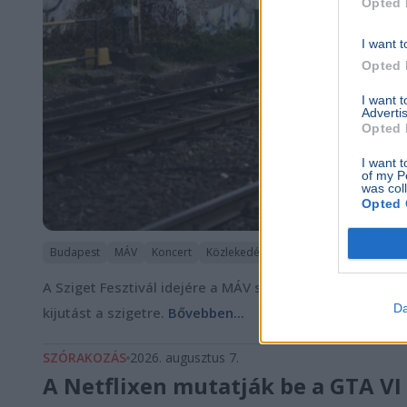
Opted 
I want t
Opted 
I want 
Advertis
Opted 
I want t
of my P
was col
Opted 
Budapest
MÁV
Koncert
Közlekedés
Sziget Fesztivál
A Sziget Fesztivál idejére a MÁV sűríti a H5-ös HÉV-járato
Da
kijutást a szigetre.
Bővebben...
SZÓRAKOZÁS
2026. augusztus 7.
A Netflixen mutatják be a GTA VI