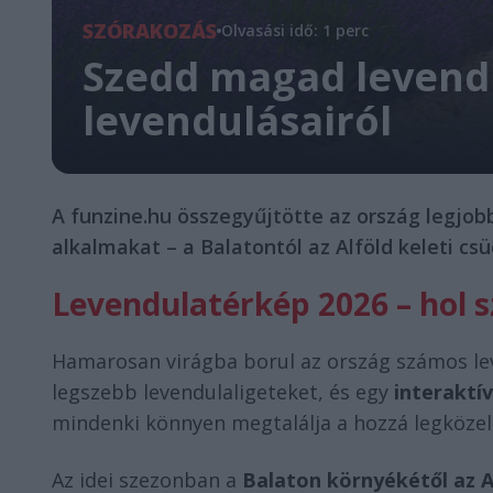
SZÓRAKOZÁS
Olvasási idő: 1 perc
Szedd magad levendul
levendulásairól
A funzine.hu összegyűjtötte az ország legjob
alkalmakat – a Balatontól az Alföld keleti csü
Levendulatérkép 2026 – hol 
Hamarosan virágba borul az ország számos le
legszebb levendulaligeteket, és egy
interaktí
mindenki könnyen megtalálja a hozzá legköze
Az idei szezonban a
Balaton környékétől az Al