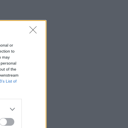
sonal or
ection to
ou may
 personal
out of the
 downstream
B’s List of