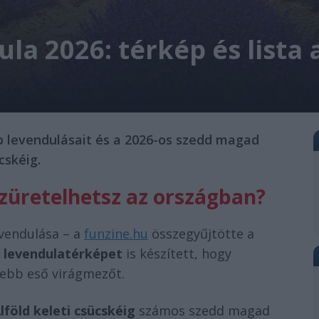
a 2026: térkép és lista 
b levendulásait és a 2026-os szedd magad
cskéig.
szüretelhetsz az országban?
vendulása – a
funzine.hu
összegyűjtötte a
v levendulatérképet
is készített, hogy
lebb eső virágmezőt.
föld keleti csücskéig
számos szedd magad