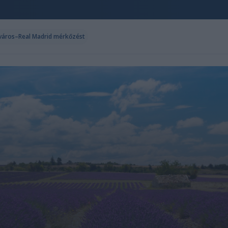
ncváros–Real Madrid mérkőzést