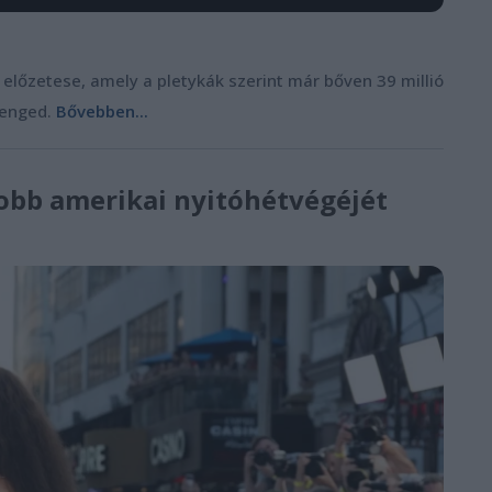
előzetese, amely a pletykák szerint már bőven 39 millió
 enged.
Bővebben...
obb amerikai nyitóhétvégéjét