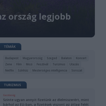
az ország legjobb
TÉMÁK
Budapest
Magyarország
Szeged
Balaton
Koncert
Zene
Film
Mozi
Fesztivál
Turizmus
Utazás
Netflix
Színház
Mesterséges intelligencia
Sorozat
TURIZMUS
Gazdaság
Szinte ugyan annyit fizetünk az élelmiszerért, mint
bárhol az EU-ban, a fizetések viszont az átlag felét