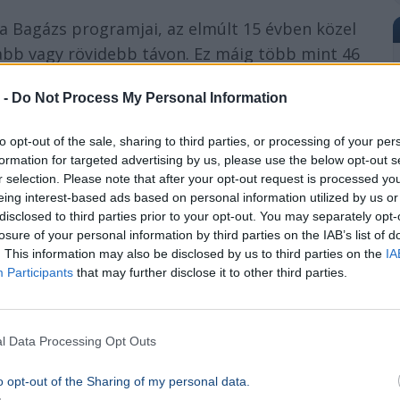
 Bagázs programjai, az elmúlt 15 évben közel
abb vagy rövidebb távon. Ez máig több mint 46
 ügyintézést, beszélgetést vagy találkozást
 -
Do Not Process My Personal Information
to opt-out of the sale, sharing to third parties, or processing of your per
a és lépünk be ugyanazokba a házakba.
formation for targeted advertising by us, please use the below opt-out s
ő fel, hogy senki nem hisz benne –
r selection. Please note that after your opt-out request is processed y
ogy milyen ereje van annak, amikor
eing interest-based ads based on personal information utilized by us or
disclosed to third parties prior to your opt-out. You may separately opt-
. A Bagázs számunkra nem a programok
losure of your personal information by third parties on the IAB’s list of
 emberi kapcsolatoké. Az elmúlt
. This information may also be disclosed by us to third parties on the
IA
ye az, hogy mára már sokkal többen
Participants
that may further disclose it to other third parties.
yunk magára, a változás elindul, a
l Data Processing Opt Outs
o opt-out of the Sharing of my personal data.