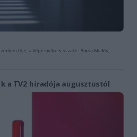
zerkesztője, a képernyőre visszatér Borsa Miklós,
ik a TV2 híradója augusztustól