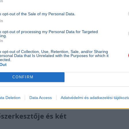
In
hringer, Hegedűs Józsi és Balkan VIP is. A
em hogy találkozási pont legyen azok között,
o opt-out of the Sale of my Personal Data.
In
ársadalom a személyes kapcsolódásokkal
to opt-out of processing my Personal Data for Targeted
ing.
In
o opt-out of Collection, Use, Retention, Sale, and/or Sharing
 Facebook oldala
ersonal Data that Is Unrelated with the Purposes for which it
lected.
Out
CONFIRM
ta Deletion
Data Access
Adatvédelmi és adatkezelési tájékozt
őszerkesztője és két