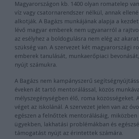
Magyarországon kb. 1400 olyan romatelep van,
víz vagy csatornarendszer nélkül, annak ellen
alkotják. A Bagázs munkájának alapja a kezdet
lévő magyar emberek nem ugyanarról a rajtvon
az esélyhez a boldogulásra nem elég az akarat 
szükség van. A szervezet két magyarországi ro
emberek tanulását, munkaerőpiaci bevonását, 
nyújt számukra.
A Bagázs nem kampányszerű segítségnyújtássa
éveken át tartó mentorálással, közös munkáva
mélyszegénységben élő, roma közösségeket. A
véget az iskolánál. A szervezet jelen van az 
egészen a felnőttek mentorálásáig, miközben 
ügyekben, lakhatási problémákban és egészség
támogatást nyújt az érintettek számára.