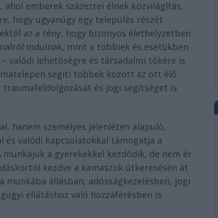
 ahol emberek százezrei élnek közvilágítás,
ére, hogy ugyanúgy egy település részét
ektől az a tény, hogy bizonyos élethelyzetben
alról indulnak, mint a többiek és esetükben
– valódi lehetőségre és társadalmi tőkére is
matelepen segíti többek között az ott élő
traumafeldolgozását és jogi segítséget is
l, hanem személyes jelenléten alapuló,
l és valódi kapcsolatokkal támogatja a
 munkájuk a gyerekekkel kezdődik, de nem ér
óvodáskortól kezdve a kamaszok útkeresésén át
a munkába állásban, adósságkezelésben, jogi
ügyi ellátáshoz való hozzáférésben is