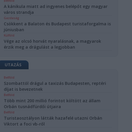
Belföld
A kánikula miatt ad ingyenes belépőt egy magyar
város strandja
Gazdaság
Csökkent a Balaton és Budapest turistaforgalma is
júniusban
Külföld
Vége az olcsó horvát nyaralásnak, a magyarok
érzik meg a drágulást a legjobban
UTAZÁS
Belföld
Szombattól drágul a taxizás Budapesten, reptéri
díjat is bevezetnek
Belföld
Több mint 200 millió forintot költött az állam
Orbán tusnádfürdői útjaira
Belföld
Turistaosztályon látták hazafelé utazni Orbán
Viktort a foci vb-ről