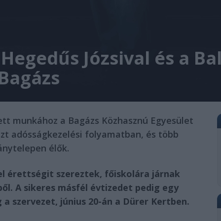
Hegedűs Józsival és a Ba
 Bagázs
ntett munkához a Bagázs Közhasznú Egyesület
zt adósságkezelési folyamatban, és több
ánytelepen élők.
l érettségit szereztek, főiskolára járnak
l. A sikeres másfél évtizedet pedig egy
a szervezet, június 20-án a Dürer Kertben.