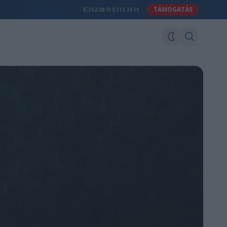
TÁMOGATÁS
362.08 Ft
313.38 Ft