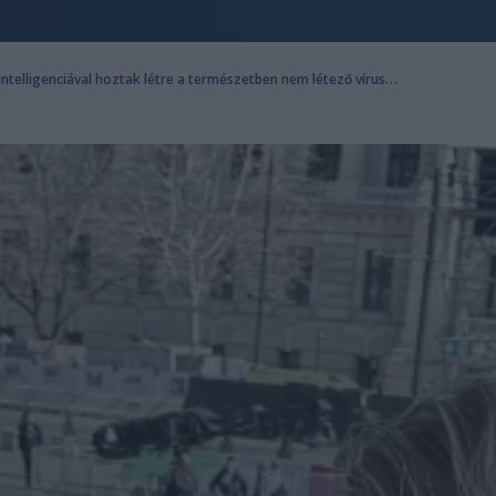
A
merikai kutatók mesterséges intelligenciával hoztak létre a természetben nem létező vírusokat