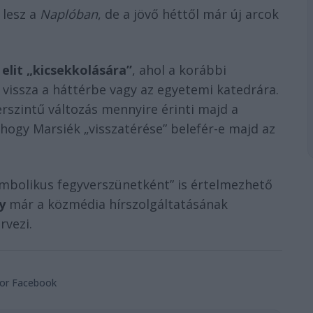
 lesz a
Naplóban
, de a jövő héttől már új arcok
i elit „kicsekkolására”
, ahol a korábbi
vissza a háttérbe vagy az egyetemi katedrára.
erszintű változás mennyire érinti majd a
 hogy Marsiék „visszatérése” belefér-e majd az
imbolikus fegyverszünetként” is értelmezhető
y
már a közmédia hírszolgáltatásának
rvezi.
bor Facebook