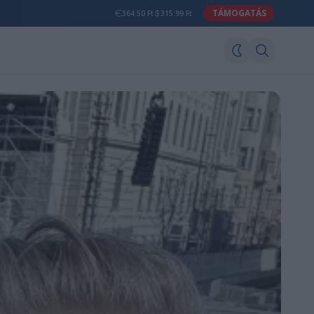
TÁMOGATÁS
364.50 Ft
315.99 Ft