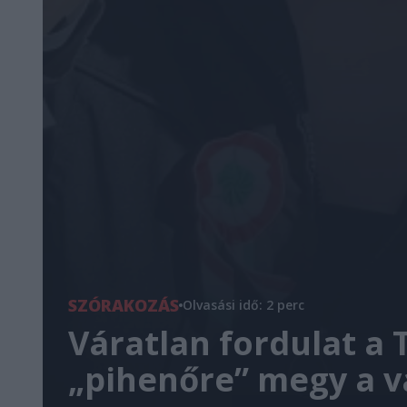
SZÓRAKOZÁS
Olvasási idő: 2 perc
Váratlan fordulat a 
„pihenőre” megy a v