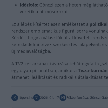
Időzítés:
Gönczi ezen a héten még látható
vezetik a hírműsorokat.
Ez a lépés kísértetiesen emlékeztet a
politika
rendszer emblematikus figurái sorra vonulnak 
Kérdés, hogy a választók által követelt rendsz
kereskedelmi tévék szerkesztési alapelveit, és
új médiavalóságba.
A TV2 két arcának távozása tehát egyfajta „sz
egy olyan pillanatban, amikor a
Tisza-kormán
átmeneti leállítását és radikális átalakítását te
10perc.hu
2026. 04. 17.
Főkép forrása: Gönczi Gá