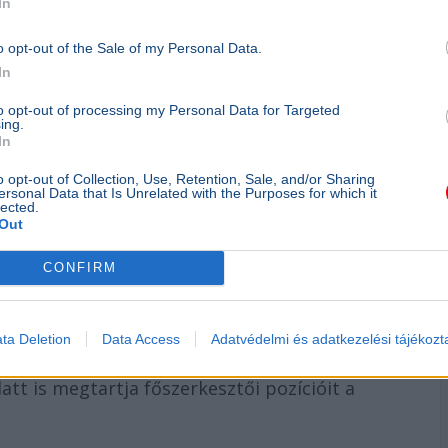
In
ai környezet drasztikus változása mellett nehéz
an többször is élesen bírálta a
Tisza Pártot
,
o opt-out of the Sale of my Personal Data.
tén Magyarországot háborúba sodorhatnák,
In
 a Békemenet kapcsán. Marsi Anikó pedig a
to opt-out of processing my Personal Data for Targeted
eköszönő miniszterelnök mellett, akit
ing.
In
jellemzett.
o opt-out of Collection, Use, Retention, Sale, and/or Sharing
ersonal Data that Is Unrelated with the Purposes for which it
?
lected.
Out
lálgatások a döntés véglegességéről. Marsi
CONFIRM
 a kedélyeket:
enképpen visszatérnek a TV2 képernyőjére.
ta Deletion
Data Access
Adatvédelmi és adatkezelési tájékozt
tt is megtartja főszerkesztői pozícióit a