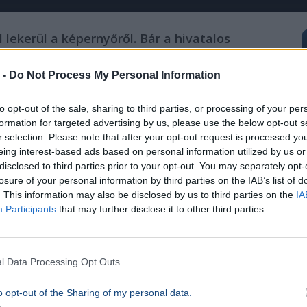
 lekerül a képernyőről. Bár a hivatalos
yek utáni átrendeződés nehezen hagyható
 -
Do Not Process My Personal Information
to opt-out of the sale, sharing to third parties, or processing of your per
rték a kereskedelmi média bástyáit is.
formation for targeted advertising by us, please use the below opt-out s
 a TV2-nél a csatorna két legmeghatározóbb
r selection. Please note that after your opt-out request is processed y
be: jövő héttől egy időre búcsút intenek a
eing interest-based ads based on personal information utilized by us or
disclosed to third parties prior to your opt-out. You may separately opt-
losure of your personal information by third parties on the IAB’s list of
. This information may also be disclosed by us to third parties on the
IA
atalos indoklás
Participants
that may further disclose it to other third parties.
zösen döntöttek a távozás mellett, kérésüket
czi Gábor megfogalmazása szerint a mögöttük
l Data Processing Opt Outs
 szükségük van a regenerálódásra.
o opt-out of the Sharing of my personal data.