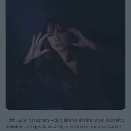
Tóth Gabi Instagram-videójában kiábrándultan beszélt a
politikai szerepvállalásáról, miközben új mentorstúdiót