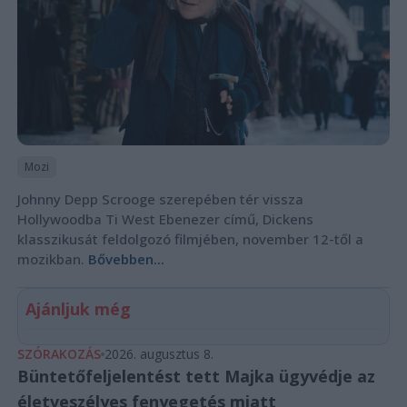
Mozi
Johnny Depp Scrooge szerepében tér vissza
Hollywoodba Ti West Ebenezer című, Dickens
klasszikusát feldolgozó filmjében, november 12-től a
mozikban.
Bővebben...
Ajánljuk még
SZÓRAKOZÁS
2026. augusztus 8.
Büntetőfeljelentést tett Majka ügyvédje az
életveszélyes fenyegetés miatt