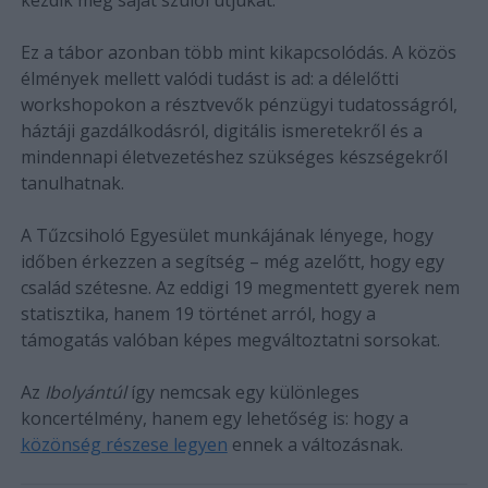
Ez a tábor azonban több mint kikapcsolódás. A közös
élmények mellett valódi tudást is ad: a délelőtti
workshopokon a résztvevők pénzügyi tudatosságról,
háztáji gazdálkodásról, digitális ismeretekről és a
mindennapi életvezetéshez szükséges készségekről
tanulhatnak.
A Tűzcsiholó Egyesület munkájának lényege, hogy
időben érkezzen a segítség – még azelőtt, hogy egy
család szétesne. Az eddigi 19 megmentett gyerek nem
statisztika, hanem 19 történet arról, hogy a
támogatás valóban képes megváltoztatni sorsokat.
Az
Ibolyántúl
így nemcsak egy különleges
koncertélmény, hanem egy lehetőség is: hogy a
közönség részese legyen
ennek a változásnak.