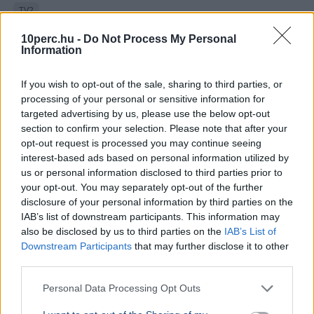
TV2
Augusztus 3-tól TV2 Híradó néven, új műsorvezetőkkel
10perc.hu -
Do Not Process My Personal
és megújult arculattal jelentkezik a csatorna hírműsora
Information
a Tények helyett.
Bővebben...
If you wish to opt-out of the sale, sharing to third parties, or
SZÓRAKOZÁS
2026. augusztus 2.
processing of your personal or sensitive information for
Megtartják a Szigetet, a szervezők szerint
targeted advertising by us, please use the below opt-out
section to confirm your selection. Please note that after your
nem jelent terhelést az energiahálózatnak a
opt-out request is processed you may continue seeing
fesztivál
interest-based ads based on personal information utilized by
us or personal information disclosed to third parties prior to
your opt-out. You may separately opt-out of the further
disclosure of your personal information by third parties on the
IAB’s list of downstream participants. This information may
also be disclosed by us to third parties on the
IAB’s List of
Downstream Participants
that may further disclose it to other
third parties.
Personal Data Processing Opt Outs