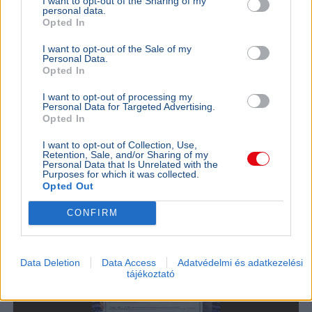
I want to opt-out of the Sharing of my
personal data.
Opted In
I want to opt-out of the Sale of my
Personal Data.
Opted In
I want to opt-out of processing my
Personal Data for Targeted Advertising.
Fesztivál
Sziget Fesztivál
Energiakrízis
Opted In
A Sziget Fesztivál szervezői közölték, hogy saját
I want to opt-out of Collection, Use,
Retention, Sale, and/or Sharing of my
aggregátoros rendszerükkel az energiaválság idején is
Personal Data that Is Unrelated with the
zavartalanul megtartható a rendezvény.
Bővebben...
Purposes for which it was collected.
Opted Out
SZÓRAKOZÁS
2026. július 31.
CONFIRM
Ben Affleck megnyerte a fődíjat a Legyen Ön
is milliomosban
Data Deletion
Data Access
Adatvédelmi és adatkezelési
tájékoztató