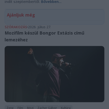
indít szeptembertől.
Bővebben...
Ajánljuk még
SZÓRAKOZÁS
2026. július 27.
Mozifilm készül Bongor Extázis című
lemezéhez
Zene
Film
Mozi
Zacher Gábor
Kultúra