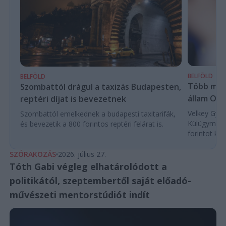
BELFÖLD
BELFÖLD
Több mint
Szombattól drágul a taxizás Budapesten,
állam Orb
reptéri díjat is bevezetnek
Velkey Györg
Szombattól emelkednek a budapesti taxitarifák,
Külügyminis
és bevezetik a 800 forintos reptéri felárat is.
forintot köl
SZÓRAKOZÁS
2026. július 27.
Tóth Gabi végleg elhatárolódott a
politikától, szeptembertől saját előadó-
művészeti mentorstúdiót indít