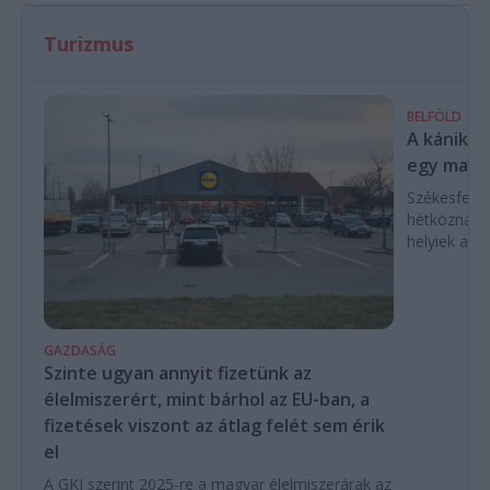
Turizmus
BELFÖLD
A kánikul
egy magya
Székesfehé
hétköznap d
helyiek a C
GAZDASÁG
Szinte ugyan annyit fizetünk az
élelmiszerért, mint bárhol az EU-ban, a
fizetések viszont az átlag felét sem érik
el
A GKI szerint 2025-re a magyar élelmiszerárak az