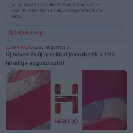
uniós átlag 95 százalékát érték el, míg a bérek
csak 49 százalékon állnak. A szolgáltatások ára
viszo...
Ajánljuk még
SZÓRAKOZÁS
2026. augusztus 3.
Új néven és új arcokkal jelentkezik a TV2
híradója augusztustól