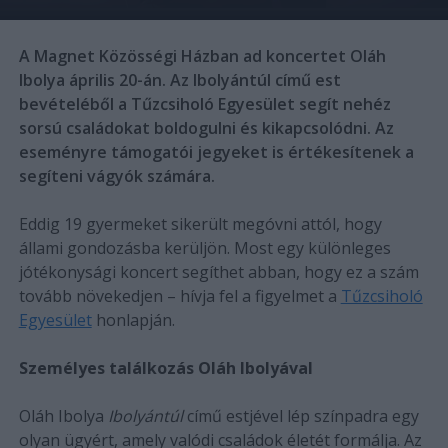
A Magnet Közösségi Házban ad koncertet Oláh
Ibolya április 20-án. Az Ibolyántúl című est
bevételéből a Tűzcsiholó Egyesület segít nehéz
sorsú családokat boldogulni és kikapcsolódni. Az
eseményre támogatói jegyeket is értékesítenek a
segíteni vágyók számára.
Eddig 19 gyermeket sikerült megóvni attól, hogy
állami gondozásba kerüljön. Most egy különleges
jótékonysági koncert segíthet abban, hogy ez a szám
tovább növekedjen – hívja fel a figyelmet a
Tűzcsiholó
Egyesület
honlapján.
Személyes találkozás Oláh Ibolyával
Oláh Ibolya
Ibolyántúl
című estjével lép színpadra egy
olyan ügyért, amely valódi családok életét formálja. Az