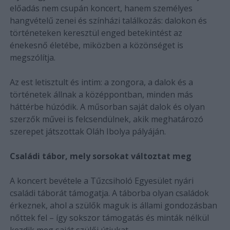
előadás nem csupán koncert, hanem személyes
hangvételű zenei és színházi találkozás: dalokon és
történeteken keresztül enged betekintést az
énekesnő életébe, miközben a közönséget is
megszólítja.
Az est letisztult és intim: a zongora, a dalok és a
történetek állnak a középpontban, minden más
háttérbe húzódik. A műsorban saját dalok és olyan
szerzők művei is felcsendülnek, akik meghatározó
szerepet játszottak Oláh Ibolya pályáján.
Családi tábor, mely sorsokat változtat meg
A koncert bevétele a Tűzcsiholó Egyesület nyári
családi táborát támogatja. A táborba olyan családok
érkeznek, ahol a szülők maguk is állami gondozásban
nőttek fel – így sokszor támogatás és minták nélkül
kezdik meg saját szülői útjukat.