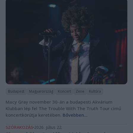
Budapest
Magyarország
Koncert
Zene
Kultúra
Macy Gray november 30-án a budapesti Akvárium
Klubban lép fel The Trouble With The Truth Tour című
koncertkörútja keretében.
Bővebben...
SZÓRAKOZÁS
2026. július 22.