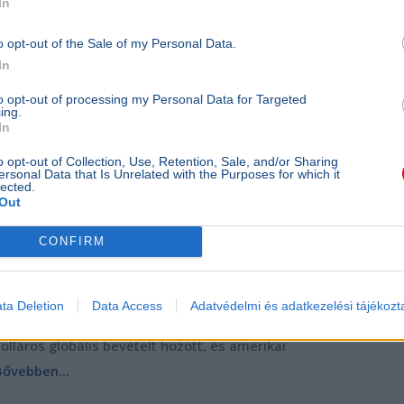
In
o opt-out of the Sale of my Personal Data.
In
to opt-out of processing my Personal Data for Targeted
ing.
In
o opt-out of Collection, Use, Retention, Sale, and/or Sharing
ersonal Data that Is Unrelated with the Purposes for which it
lected.
Out
CONFIRM
ta Deletion
Data Access
Adatvédelmi és adatkezelési tájékozt
olláros globális bevételt hozott, és amerikai
Bővebben...