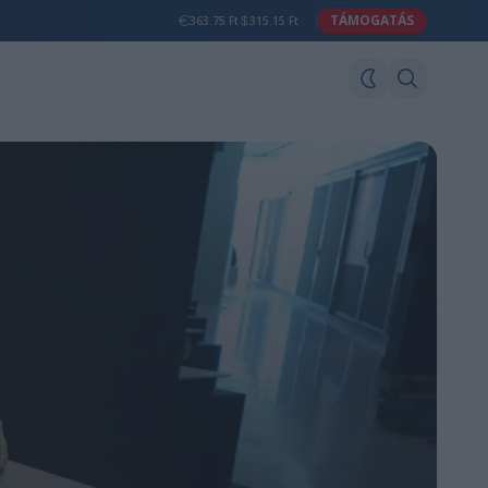
TÁMOGATÁS
363.75 Ft
315.15 Ft