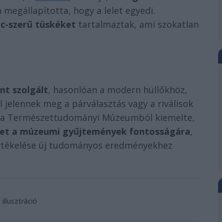
megállapította, hogy a lelet egyedi.
nc-szerű tüskéket
tartalmaztak, ami szokatlan
ént szolgált
, hasonlóan a modern hüllőkhöz,
 jelennek meg a párválasztás vagy a riválisok
nt a Természettudományi Múzeumból kiemelte,
lmet a múzeumi gyűjtemények fontosságára
,
raértékelése új tudományos eredményekhez
illusztráció