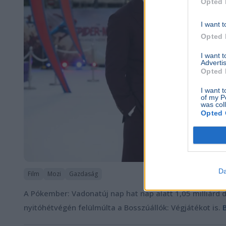
Opted 
I want t
Opted 
I want 
Advertis
Opted 
I want t
of my P
was col
Opted 
Da
Film
Mozi
Gazdaság
A Pókember: Vadonatúj nap hat nap alatt 1,05 milliárd d
nyitóhétvégén felülmúlta a Bosszúállók: Végjátékot is.