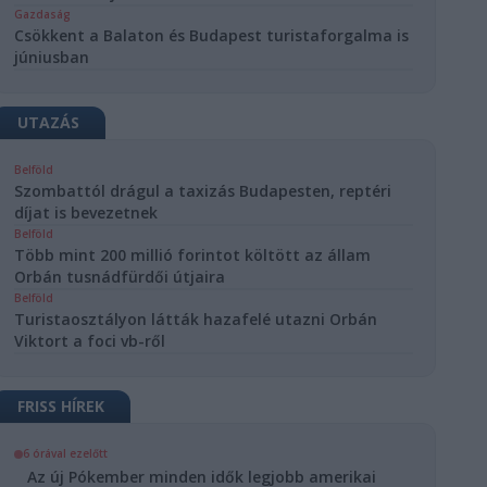
Gazdaság
Csökkent a Balaton és Budapest turistaforgalma is
júniusban
UTAZÁS
Belföld
Szombattól drágul a taxizás Budapesten, reptéri
díjat is bevezetnek
Belföld
Több mint 200 millió forintot költött az állam
Orbán tusnádfürdői útjaira
Belföld
Turistaosztályon látták hazafelé utazni Orbán
Viktort a foci vb-ről
FRISS HÍREK
6 órával ezelőtt
Az új Pókember minden idők legjobb amerikai