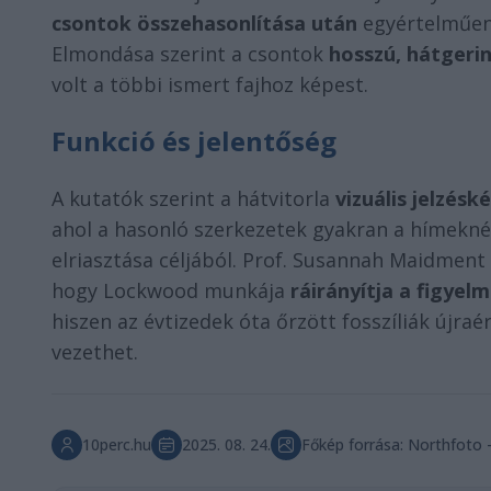
csontok összehasonlítása után
egyértelműen 
Elmondása szerint a csontok
hosszú, hátgeri
volt a többi ismert fajhoz képest.
Funkció és jelentőség
A kutatók szerint a hátvitorla
vizuális jelzésk
ahol a hasonló szerkezetek gyakran a hímeknél
elriasztása céljából. Prof. Susannah Maidme
hogy Lockwood munkája
ráirányítja a figye
hiszen az évtizedek óta őrzött fosszíliák új
vezethet.
10perc.hu
2025. 08. 24.
Főkép forrása: Northfoto - 