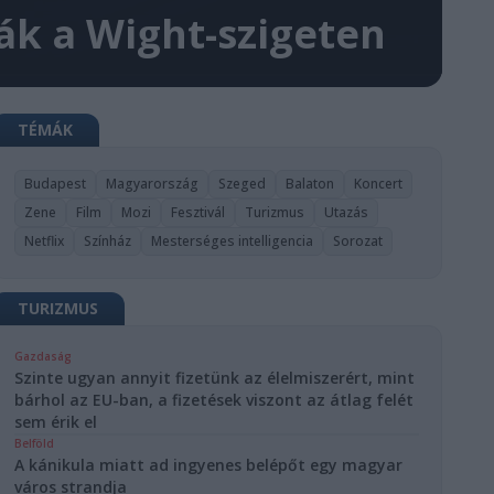
ták a Wight-szigeten
TÉMÁK
Budapest
Magyarország
Szeged
Balaton
Koncert
Zene
Film
Mozi
Fesztivál
Turizmus
Utazás
Netflix
Színház
Mesterséges intelligencia
Sorozat
TURIZMUS
Gazdaság
Szinte ugyan annyit fizetünk az élelmiszerért, mint
bárhol az EU-ban, a fizetések viszont az átlag felét
sem érik el
Belföld
A kánikula miatt ad ingyenes belépőt egy magyar
város strandja