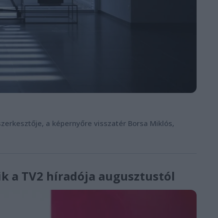
zerkesztője, a képernyőre visszatér Borsa Miklós,
ik a TV2 híradója augusztustól