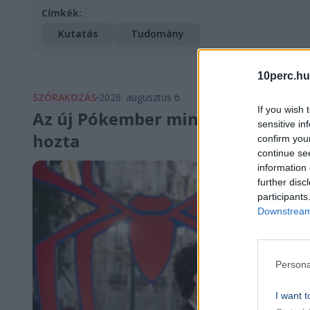
Címkék:
Kutatás
Tudomány
10perc.hu
SZÓRAKOZÁS
2026. augusztus 6.
If you wish 
Az új Pókember minden idők legj
sensitive in
hozta
confirm you
continue se
information 
further disc
participants
Downstream 
Persona
I want t