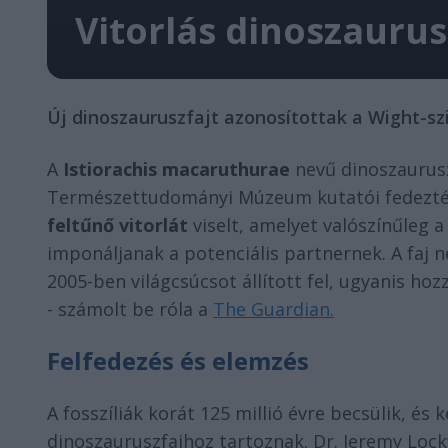
Vitorlás dinoszaurus
Új dinoszauruszfajt azonosítottak a Wight-szi
A
Istiorachis macaruthurae
nevű dinoszaurus
Természettudományi Múzeum kutatói fedezték 
feltűnő vitorlát
viselt, amelyet valószínűleg 
imponáljanak a potenciális partnernek. A faj n
2005-ben világcsúcsot állított fel, ugyanis hoz
- számolt be róla a
The Guardian.
Felfedezés és elemzés
A fosszíliák korát 125 millió évre becsülik, és
dinoszauruszfajhoz tartoznak. Dr. Jeremy Loc