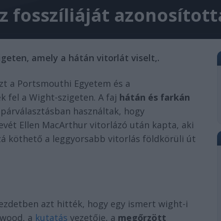
z fosszíliáját azonosítot
geten, amely a hátán vitorlát viselt,.
zt a Portsmouthi Egyetem és a
fel a Wight-szigeten. A faj
hátán és farkán
a párválasztásban használtak, hogy
evét Ellen MacArthur vitorlázó után kapta, aki
zá köthető a leggyorsabb vitorlás földkörüli út
 kezdetben azt hitték, hogy egy ismert wight-i
kwood, a
kutatás
vezetője, a
megőrzött