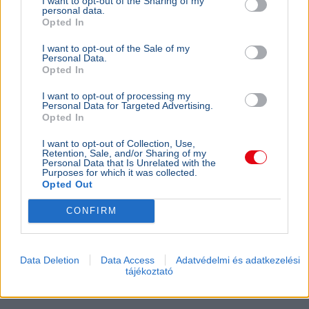
I want to opt-out of the Sharing of my
personal data.
fesztivál
Opted In
I want to opt-out of the Sale of my
Personal Data.
Opted In
I want to opt-out of processing my
Personal Data for Targeted Advertising.
Opted In
I want to opt-out of Collection, Use,
Retention, Sale, and/or Sharing of my
Personal Data that Is Unrelated with the
Purposes for which it was collected.
Opted Out
CONFIRM
Data Deletion
Data Access
Adatvédelmi és adatkezelési
tájékoztató
Fesztivál
Sziget Fesztivál
Energiakrízis