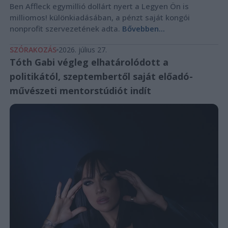
Ben Affleck egymillió dollárt nyert a Legyen Ön is
milliomos! különkiadásában, a pénzt saját kongói
nonprofit szervezetének adta.
Bővebben...
SZÓRAKOZÁS
2026. július 27.
Tóth Gabi végleg elhatárolódott a
politikától, szeptembertől saját előadó-
művészeti mentorstúdiót indít