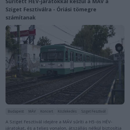
Sűrített HÉV-járatokkal készül a MÁV a
Sziget Fesztiválra - Óriási tömegre
számítanak
Budapest
MÁV
Koncert
Közlekedés
Sziget Fesztivál
A Sziget Fesztivál idejére a MÁV sűríti a H5-ös HÉV-
járatokat, és a teljes vonalon, átszállás nélkül biztosítja