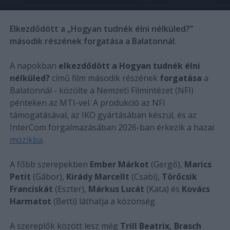
Elkezdődött a „Hogyan tudnék élni nélküled?”
második részének forgatása a Balatonnál.
A napokban
elkezdődött a Hogyan tudnék élni
nélküled?
című film második részének
forgatása
a
Balatonnál - közölte a Nemzeti Filmintézet (NFI)
pénteken az MTI-vel. A produkció az NFI
támogatásával, az IKO gyártásában készül, és az
InterCom forgalmazásában 2026-ban érkezik a hazai
mozikba
.
A főbb szerepekben
Ember Márkot
(Gergő),
Marics
Petit
(Gábor),
Kirády Marcellt
(Csabi),
Törőcsik
Franciskát
(Eszter),
Márkus Lucát
(Kata) és
Kovács
Harmatot
(Betti) láthatja a közönség.
A szereplők között lesz még
Trill Beatrix, Brasch