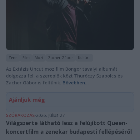
Zene
Film
Mozi
Zacher Gábor
Kultúra
Az Extázis Uncut mozifilm Bongor tavalyi albumát
dolgozza fel, a szereplők közt Thuróczy Szabolcs és
Zacher Gábor is feltűnik.
Bővebben...
Ajánljuk még
SZÓRAKOZÁS
2026. július 27.
Világszerte látható lesz a felújított Queen-
koncertfilm a zenekar budapesti fellépéséről