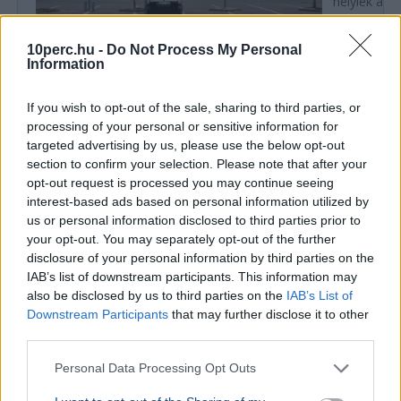
helyiek a C
10perc.hu -
Do Not Process My Personal
Information
GAZDASÁG
Szinte ugyan annyit fizetünk az
If you wish to opt-out of the sale, sharing to third parties, or
processing of your personal or sensitive information for
élelmiszerért, mint bárhol az EU-ban, a
targeted advertising by us, please use the below opt-out
fizetések viszont az átlag felét sem érik
section to confirm your selection. Please note that after your
el
opt-out request is processed you may continue seeing
A GKI szerint 2025-re a magyar élelmiszerárak az
interest-based ads based on personal information utilized by
uniós átlag 95 százalékát érték el, míg a bérek
us or personal information disclosed to third parties prior to
csak 49 százalékon állnak. A szolgáltatások ára
your opt-out. You may separately opt-out of the further
viszo...
disclosure of your personal information by third parties on the
IAB’s list of downstream participants. This information may
also be disclosed by us to third parties on the
IAB’s List of
Ajánljuk még
Downstream Participants
that may further disclose it to other
third parties.
SZÓRAKOZÁS
2026. augusztus 2.
Megtartják a Szigetet, a szervezők szerint
Personal Data Processing Opt Outs
nem jelent terhelést az energiahálózatnak a