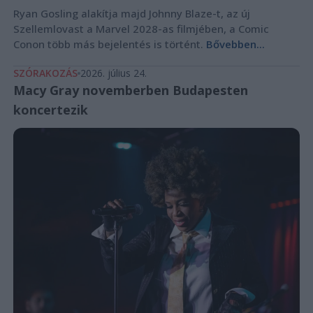
Ryan Gosling alakítja majd Johnny Blaze-t, az új
Szellemlovast a Marvel 2028-as filmjében, a Comic
Conon több más bejelentés is történt.
Bővebben...
SZÓRAKOZÁS
2026. július 24.
Macy Gray novemberben Budapesten
koncertezik