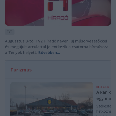
TV2
Augusztus 3-tól TV2 Híradó néven, új műsorvezetőkkel
és megújult arculattal jelentkezik a csatorna hírműsora
a Tények helyett.
Bővebben...
Turizmus
BELFÖLD
A kánikul
egy magya
Székesfehé
hétköznap d