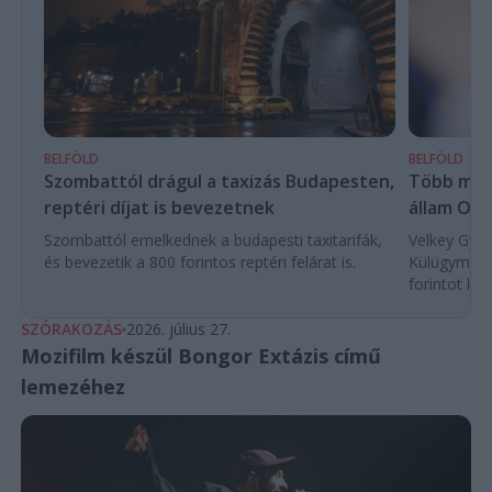
BELFÖLD
BELFÖLD
Több mint
Szombattól drágul a taxizás Budapesten,
állam Orb
reptéri díjat is bevezetnek
Velkey Györg
Szombattól emelkednek a budapesti taxitarifák,
Külügyminis
és bevezetik a 800 forintos reptéri felárat is.
forintot köl
SZÓRAKOZÁS
2026. július 27.
Mozifilm készül Bongor Extázis című
lemezéhez