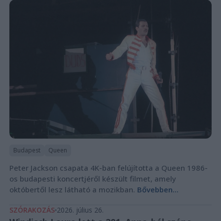
Budapest
Queen
Peter Jackson csapata 4K-ban felújította a Queen 1986-
os budapesti koncertjéről készült filmet, amely
októbertől lesz látható a mozikban.
Bővebben...
SZÓRAKOZÁS
2026. július 26.