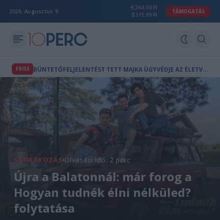
364.50 Ft
2026. Augusztus 9.
TÁMOGATÁS
315.99 Ft
B
ÜNTETŐFELJELENTÉST TETT MAJKA ÜGYVÉDJE AZ ÉLETVESZÉLYES FENYEGETÉS MIATT
FRISS
SZÓRAKOZÁS
Olvasási idő: 2 perc
Újra a Balatonnál: már forog a
Hogyan tudnék élni nélküled?
folytatása