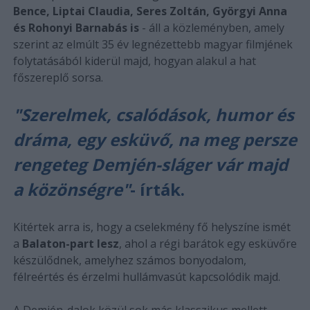
Bence, Liptai Claudia, Seres Zoltán, Györgyi Anna
és Rohonyi Barnabás is
- áll a közleményben, amely
szerint az elmúlt 35 év legnézettebb magyar filmjének
folytatásából kiderül majd, hogyan alakul a hat
főszereplő sorsa.
"Szerelmek, csalódások, humor és
dráma, egy esküvő, na meg persze
rengeteg Demjén-sláger vár majd
a közönségre"
- írták.
Kitértek arra is, hogy a cselekmény fő helyszíne ismét
a
Balaton-part lesz
, ahol a régi barátok egy esküvőre
készülődnek, amelyhez számos bonyodalom,
félreértés és érzelmi hullámvasút kapcsolódik majd.
A Demjén-dalok közül sok más klasszikus mellett