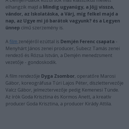
elhangzik majd a
Mindig ugyanúgy, a Jöjj vissza,
vándor, az Iskolatáska, a Várj, míg felkel majd a
nap, az Ugye mi jó barátok vagyunk? és a Legyen
ünnep
című szerzemény is.
A
film
zenéjéről ezúttal is
Demjén Ferenc csapata
-
Menyhárt János zenei producer, Subecz Tamás zenei
rendező és Rózsa István, a Demjén menedzsment
vezetője - gondoskodik.
A film rendezője
Dyga Zsombor
, operatőre Marosi
Gábor, koreográfusa Túri Lajos Péter, díszlettervezője
Valcz Gábor, jelmeztervezője pedig Kemenesi Tünde.
Az írók Goda Krisztina és Kormos Anett, a kreatív
producer Goda Krisztina, a producer Kirády Attila.