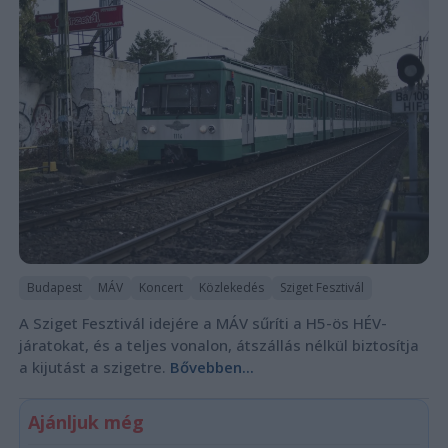
Budapest
MÁV
Koncert
Közlekedés
Sziget Fesztivál
A Sziget Fesztivál idejére a MÁV sűríti a H5-ös HÉV-
járatokat, és a teljes vonalon, átszállás nélkül biztosítja
a kijutást a szigetre.
Bővebben...
Ajánljuk még