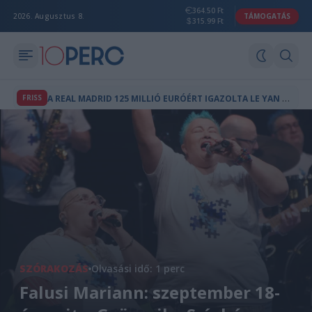
364.50 Ft
2026. Augusztus 8.
TÁMOGATÁS
315.99 Ft
A
REAL MADRID 125 MILLIÓ EURÓÉRT IGAZOLTA LE YAN DIOMANDÉT - Ő LENNE A KLUB VÁLASZA LAMINE YAMALRA?
FRISS
SZÓRAKOZÁS
Olvasási idő: 1 perc
Falusi Mariann: szeptember 18-