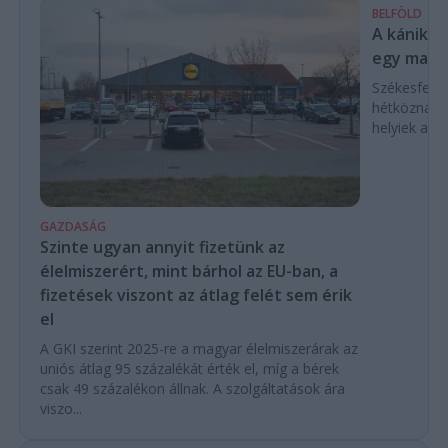
BELFÖLD
A kánikul
egy magya
Székesfehé
hétköznap d
helyiek a C
GAZDASÁG
Szinte ugyan annyit fizetünk az
élelmiszerért, mint bárhol az EU-ban, a
fizetések viszont az átlag felét sem érik
el
A GKI szerint 2025-re a magyar élelmiszerárak az
uniós átlag 95 százalékát érték el, míg a bérek
csak 49 százalékon állnak. A szolgáltatások ára
viszo...