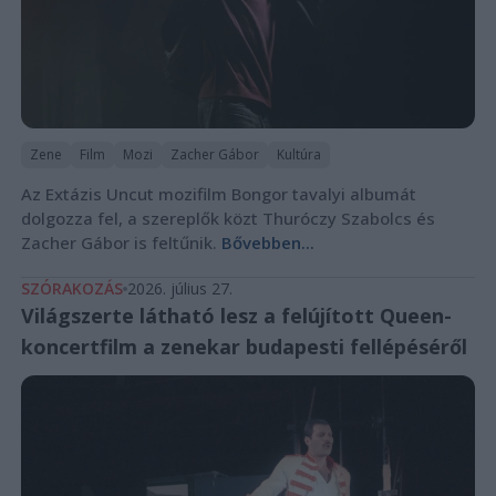
Zene
Film
Mozi
Zacher Gábor
Kultúra
Az Extázis Uncut mozifilm Bongor tavalyi albumát
dolgozza fel, a szereplők közt Thuróczy Szabolcs és
Zacher Gábor is feltűnik.
Bővebben...
SZÓRAKOZÁS
2026. július 27.
Világszerte látható lesz a felújított Queen-
koncertfilm a zenekar budapesti fellépéséről