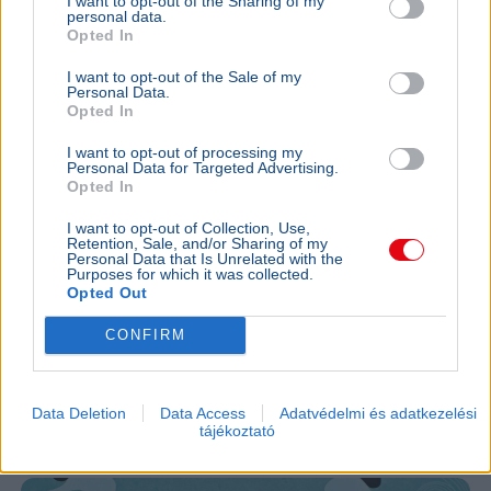
I want to opt-out of the Sharing of my
personal data.
Opted In
I want to opt-out of the Sale of my
Personal Data.
Opted In
I want to opt-out of processing my
Personal Data for Targeted Advertising.
Opted In
BELFÖLD
BELFÖLD
Több mint
Szombattól drágul a taxizás Budapesten,
I want to opt-out of Collection, Use,
állam Orb
reptéri díjat is bevezetnek
Retention, Sale, and/or Sharing of my
Personal Data that Is Unrelated with the
Velkey Györg
Szombattól emelkednek a budapesti taxitarifák,
Purposes for which it was collected.
Opted Out
Külügyminis
és bevezetik a 800 forintos reptéri felárat is.
forintot köl
CONFIRM
SZÓRAKOZÁS
2026. július 26.
Windisch Laura lett a 201. Anna-bál szépe,
Data Deletion
Data Access
Adatvédelmi és adatkezelési
udvarhölgyei között saját testvére is
tájékoztató
szerepel