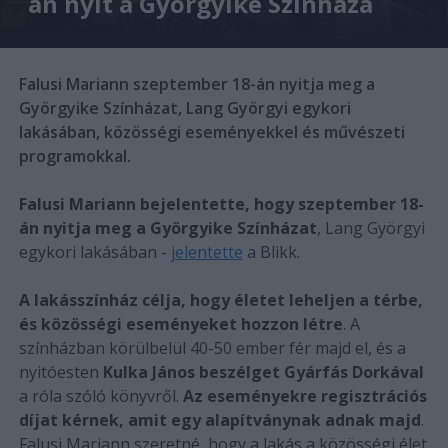
án nyit a Györgyike Színháza
Falusi Mariann szeptember 18-án nyitja meg a
Györgyike Színházat, Lang Györgyi egykori
lakásában, közösségi eseményekkel és művészeti
programokkal.
Falusi Mariann bejelentette, hogy szeptember 18-
án nyitja meg a Györgyike Színházat
, Lang Györgyi
egykori lakásában -
jelentette
a Blikk.
A lakásszínház célja, hogy életet leheljen a térbe,
és közösségi eseményeket hozzon létre
. A
színházban körülbelül 40-50 ember fér majd el, és a
nyitóesten
Kulka János beszélget Gyárfás Dorkával
a róla szóló könyvről.
Az eseményekre regisztrációs
díjat kérnek, amit egy alapítványnak adnak majd
.
Falusi Mariann szeretné, hogy a lakás a közösségi élet