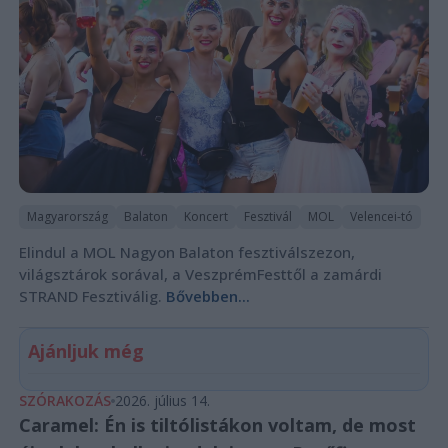
Magyarország
Balaton
Koncert
Fesztivál
MOL
Velencei-tó
Elindul a MOL Nagyon Balaton fesztiválszezon,
világsztárok sorával, a VeszprémFesttől a zamárdi
STRAND Fesztiválig.
Bővebben...
Ajánljuk még
SZÓRAKOZÁS
2026. július 14.
Caramel: Én is tiltólistákon voltam, de most