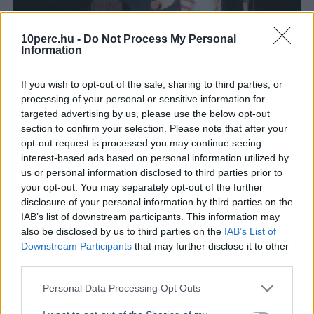
10perc.hu -
Do Not Process My Personal
Information
If you wish to opt-out of the sale, sharing to third parties, or
processing of your personal or sensitive information for
targeted advertising by us, please use the below opt-out
section to confirm your selection. Please note that after your
Budapest
Queen
opt-out request is processed you may continue seeing
interest-based ads based on personal information utilized by
Peter Jackson csapata 4K-ban felújította a Queen 1986-
us or personal information disclosed to third parties prior to
os budapesti koncertjéről készült filmet, amely
your opt-out. You may separately opt-out of the further
októbertől lesz látható a mozikban.
Bővebben...
disclosure of your personal information by third parties on the
IAB’s list of downstream participants. This information may
also be disclosed by us to third parties on the
IAB’s List of
Utazás
Downstream Participants
that may further disclose it to other
third parties.
Personal Data Processing Opt Outs