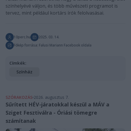
színhelyévé váljon, és több művészeti programot is
tervez, mint például kortárs írók felolvasásai.
10perc.hu
2025. 03. 14.
Főkép forrása: Falusi Mariann Facebook oldala
Címkék:
Színház
SZÓRAKOZÁS
2026. augusztus 7.
Sűrített HÉV-járatokkal készül a MÁV a
Sziget Fesztiválra - Óriási tömegre
számítanak