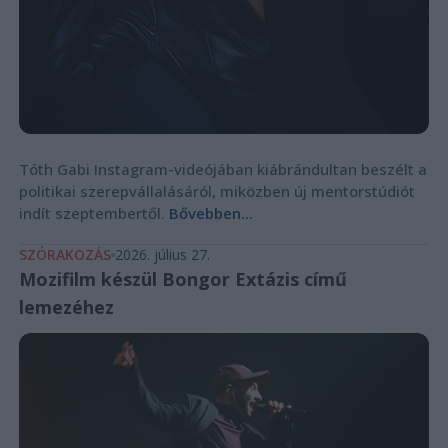
Tóth Gabi Instagram-videójában kiábrándultan beszélt a
politikai szerepvállalásáról, miközben új mentorstúdiót
indít szeptembertől.
Bővebben...
SZÓRAKOZÁS
2026. július 27.
Mozifilm készül Bongor Extázis című
lemezéhez