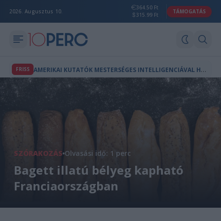
364.50 Ft
2026. Augusztus 10.
TÁMOGATÁS
315.99 Ft
A
MERIKAI KUTATÓK MESTERSÉGES INTELLIGENCIÁVAL HOZTAK LÉTRE A TERMÉSZETBEN NEM LÉTEZŐ VÍRUSOKAT
FRISS
SZÓRAKOZÁS
Olvasási idő: 1 perc
Bagett illatú bélyeg kapható
Franciaországban