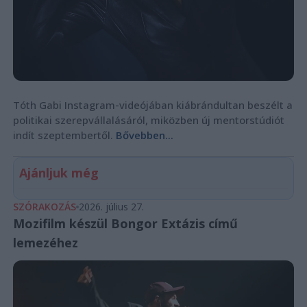
Tóth Gabi Instagram-videójában kiábrándultan beszélt a
politikai szerepvállalásáról, miközben új mentorstúdiót
indít szeptembertől.
Bővebben...
Ajánljuk még
SZÓRAKOZÁS
2026. július 27.
Mozifilm készül Bongor Extázis című
lemezéhez