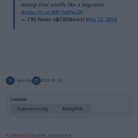
stamp that smells like a baguette.
https://t.co/RR1TzMvLOt
— CBS News (@CBSNews)
May 22, 2024
10perc.hu
2024. 05. 22.
Címkék:
Franciaország
Napijóhír
SZÓRAKOZÁS
2026. augusztus 9.