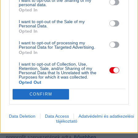
I want to opt-out of the Sharing of my
personal data.
SZÓRAKOZÁS
2026. július 31.
Opted In
Ben Affleck megnyerte a fődíjat a Legyen Ön
I want to opt-out of the Sale of my
is milliomosban
Personal Data.
Opted In
I want to opt-out of processing my
Personal Data for Targeted Advertising.
Opted In
I want to opt-out of Collection, Use,
Retention, Sale, and/or Sharing of my
Personal Data that Is Unrelated with the
Purposes for which it was collected.
Opted Out
CONFIRM
Kultúra
Data Deletion
Data Access
Adatvédelmi és adatkezelési
tájékoztató
Ben Affleck egymillió dollárt nyert a Legyen Ön is
milliomos! különkiadásában, a pénzt saját kongói
nonprofit szervezetének adta.
Bővebben...