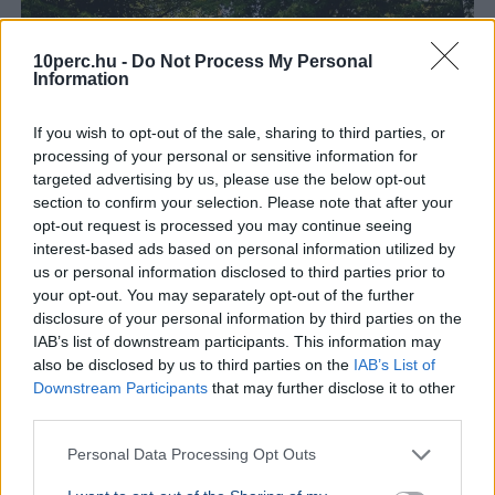
10perc.hu -
Do Not Process My Personal
Information
If you wish to opt-out of the sale, sharing to third parties, or
processing of your personal or sensitive information for
targeted advertising by us, please use the below opt-out
section to confirm your selection. Please note that after your
opt-out request is processed you may continue seeing
interest-based ads based on personal information utilized by
us or personal information disclosed to third parties prior to
your opt-out. You may separately opt-out of the further
disclosure of your personal information by third parties on the
IAB’s list of downstream participants. This information may
also be disclosed by us to third parties on the
IAB’s List of
Downstream Participants
that may further disclose it to other
Fesztivál
Sziget Fesztivál
Energiakrízis
third parties.
A Sziget Fesztivál szervezői közölték, hogy saját
Personal Data Processing Opt Outs
aggregátoros rendszerükkel az energiaválság idején is
zavartalanul megtartható a rendezvény.
Bővebben...