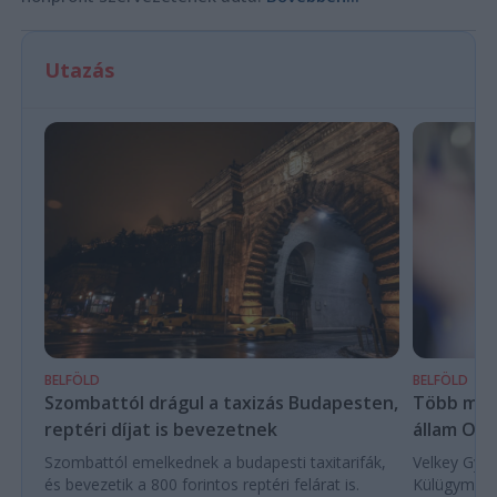
Utazás
BELFÖLD
BELFÖLD
Több mint
Szombattól drágul a taxizás Budapesten,
állam Orb
reptéri díjat is bevezetnek
Velkey Györg
Szombattól emelkednek a budapesti taxitarifák,
Külügyminis
és bevezetik a 800 forintos reptéri felárat is.