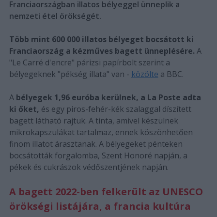
Franciaországban illatos bélyeggel ünneplik a
nemzeti étel örökségét.
Több mint 600 000 illatos bélyeget bocsátott ki
Franciaország a kézműves bagett ünneplésére.
A
"Le Carré d'encre" párizsi papírbolt szerint a
bélyegeknek "pékség illata" van -
közölte
a BBC.
A
bélyegek 1,96 euróba kerülnek, a La Poste adta
ki őket,
és egy piros-fehér-kék szalaggal díszített
bagett látható rajtuk. A tinta, amivel készülnek
mikrokapszulákat tartalmaz, ennek köszönhetően
finom illatot árasztanak. A bélyegeket pénteken
bocsátották forgalomba, Szent Honoré napján, a
pékek és cukrászok védőszentjének napján.
A bagett 2022-ben felkerült az UNESCO
örökségi listájára, a francia kultúra