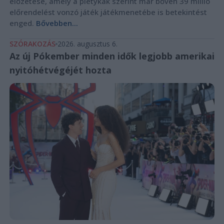
előzetese, amely a pletykák szerint már bőven 39 millió
előrendelést vonzó játék játékmenetébe is betekintést
enged.
Bővebben...
SZÓRAKOZÁS
2026. augusztus 6.
Az új Pókember minden idők legjobb amerikai
nyitóhétvégéjét hozta