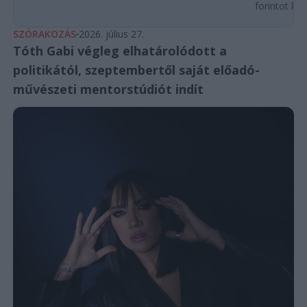
forintot köl
SZÓRAKOZÁS
2026. július 27.
Tóth Gabi végleg elhatárolódott a
politikától, szeptembertől saját előadó-
művészeti mentorstúdiót indít