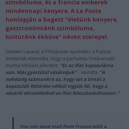
szimbóluma, és a francia emberek
mindennapi kenyere. A La Poste
honlapján a bagett "életünk kenyere,
gasztronómiánk szimbóluma,
kultúránk ékköve" néven szerepel.
Damien Lavaud, a Philaposte nyomdász a francia
médiának elmondta, hogy a parfümös tintával való
munka kihívást jelentett.
"Ez az illat kapszulázva
van. Más gyártótól vásároljuk"
- mondta.
"A
nehézség számunkra az, hogy ezt a tintát a
kapszulák feltörése nélkül vigyük fel, hogy a
vásárló dörzsölésével az illat felszabadulhasson."
You can send mail from France with a