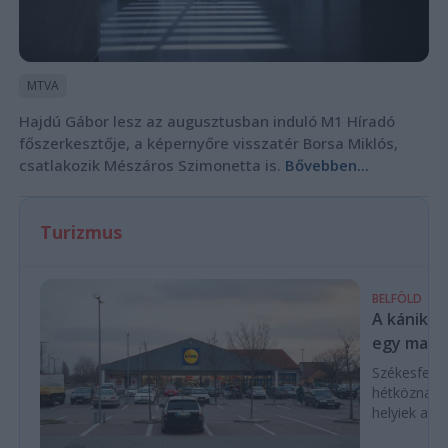
MTVA
Hajdú Gábor lesz az augusztusban induló M1 Híradó
főszerkesztője, a képernyőre visszatér Borsa Miklós,
csatlakozik Mészáros Szimonetta is.
Bővebben...
Turizmus
BELFÖLD
A kánikul
egy magya
Székesfehé
hétköznap d
helyiek a C