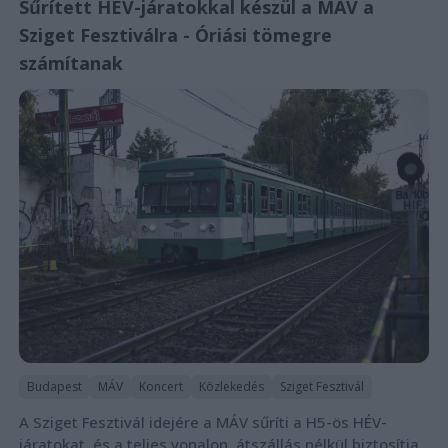
Sűrített HÉV-járatokkal készül a MÁV a
Sziget Fesztiválra - Óriási tömegre
számítanak
Budapest
MÁV
Koncert
Közlekedés
Sziget Fesztivál
A Sziget Fesztivál idejére a MÁV sűríti a H5-ös HÉV-
járatokat, és a teljes vonalon, átszállás nélkül biztosítja