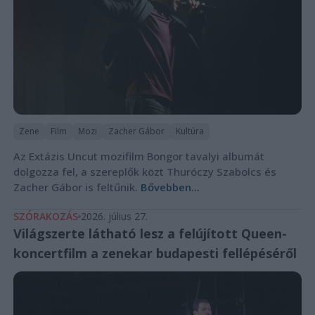
Zene
Film
Mozi
Zacher Gábor
Kultúra
Az Extázis Uncut mozifilm Bongor tavalyi albumát
dolgozza fel, a szereplők közt Thuróczy Szabolcs és
Zacher Gábor is feltűnik.
Bővebben...
SZÓRAKOZÁS
2026. július 27.
Világszerte látható lesz a felújított Queen-
koncertfilm a zenekar budapesti fellépéséről