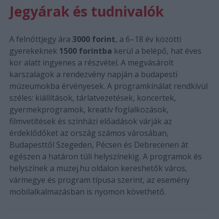
Jegyárak és tudnivalók
A felnőttjegy ára
3000 forint
, a 6–18 év közötti
gyerekeknek
1500 forintba
kerül a belépő, hat éves
kor alatt ingyenes a részvétel. A megvásárolt
karszalagok a rendezvény napján a budapesti
múzeumokba érvényesek. A programkínálat rendkívül
széles: kiállítások, tárlatvezetések, koncertek,
gyermekprogramok, kreatív foglalkozások,
filmvetítések és színházi előadások várják az
érdeklődőket az ország számos városában,
Budapesttől Szegeden, Pécsen és Debrecenen át
egészen a határon túli helyszínekig. A programok és
helyszínek a muzej.hu oldalon kereshetők város,
vármegye és program típusa szerint, az esemény
mobilalkalmazásban is nyomon követhető.