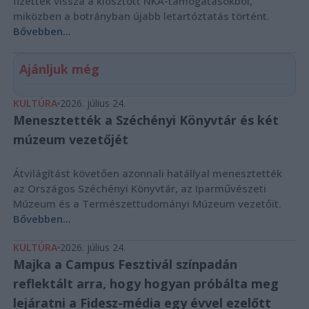
fizettek vissza a kiosztott NKA-támogatásokból,
miközben a botrányban újabb letartóztatás történt.
Bővebben...
Ajánljuk még
KULTÚRA
2026. július 24.
Menesztették a Széchényi Könyvtár és két
múzeum vezetőjét
Átvilágítást követően azonnali hatállyal menesztették
az Országos Széchényi Könyvtár, az Iparművészeti
Múzeum és a Természettudományi Múzeum vezetőit.
Bővebben...
KULTÚRA
2026. július 24.
Majka a Campus Fesztivál színpadán
reflektált arra, hogy hogyan próbálta meg
lejáratni a Fidesz-média egy évvel ezelőtt