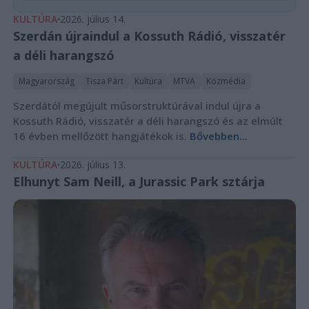
KULTÚRA
2026. július 14.
Szerdán újraindul a Kossuth Rádió, visszatér
a déli harangszó
Magyarország
Tisza Párt
Kultúra
MTVA
Közmédia
Szerdától megújult műsorstruktúrával indul újra a
Kossuth Rádió, visszatér a déli harangszó és az elmúlt
16 évben mellőzött hangjátékok is.
Bővebben...
KULTÚRA
2026. július 13.
Elhunyt Sam Neill, a Jurassic Park sztárja