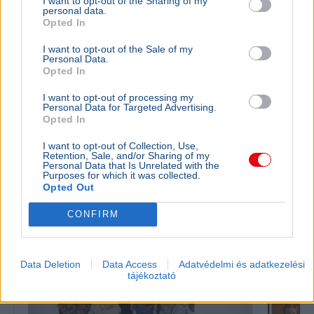
I want to opt-out of the Sharing of my
personal data.
Opted In
I want to opt-out of the Sale of my
Personal Data.
Opted In
I want to opt-out of processing my
Magyarország
Tudomány
Technológia
Csillagászat
Kultúra
Personal Data for Targeted Advertising.
Opted In
Augusztus 12-én este részleges napfogyatkozás látható
Magyarországról, a Hold a Nap 60 százalékát takarja
I want to opt-out of Collection, Use,
majd el napnyugtakor.
Bővebben...
Retention, Sale, and/or Sharing of my
Personal Data that Is Unrelated with the
Purposes for which it was collected.
Opted Out
Karácsony ünnep
CONFIRM
Data Deletion
Data Access
Adatvédelmi és adatkezelési
tájékoztató