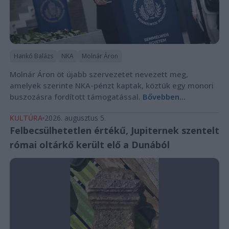
Hankó Balázs
NKA
Molnár Áron
Molnár Áron öt újabb szervezetet nevezett meg,
amelyek szerinte NKA-pénzt kaptak, köztük egy monori
buszozásra fordított támogatással.
Bővebben...
KULTÚRA
2026. augusztus 5.
Felbecsülhetetlen értékű, Jupiternek szentelt
római oltárkő került elő a Dunából