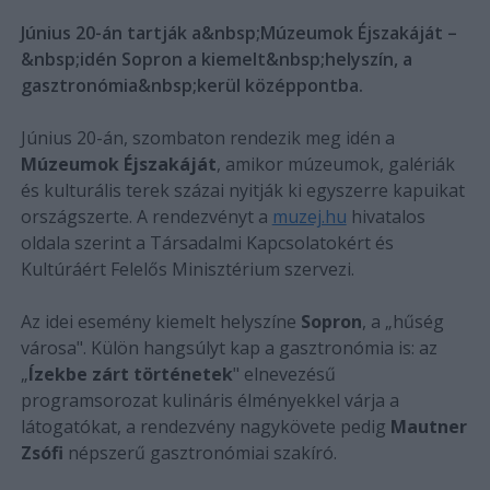
Június 20-án tartják a&nbsp;Múzeumok Éjszakáját –
&nbsp;idén Sopron a kiemelt&nbsp;helyszín, a
gasztronómia&nbsp;kerül középpontba.
Június 20-án, szombaton rendezik meg idén a
Múzeumok Éjszakáját
, amikor múzeumok, galériák
és kulturális terek százai nyitják ki egyszerre kapuikat
országszerte. A rendezvényt a
muzej.hu
hivatalos
oldala szerint a Társadalmi Kapcsolatokért és
Kultúráért Felelős Minisztérium szervezi.
Az idei esemény kiemelt helyszíne
Sopron
, a „hűség
városa". Külön hangsúlyt kap a gasztronómia is: az
„
Ízekbe zárt történetek
" elnevezésű
programsorozat kulináris élményekkel várja a
látogatókat, a rendezvény nagykövete pedig
Mautner
Zsófi
népszerű gasztronómiai szakíró.