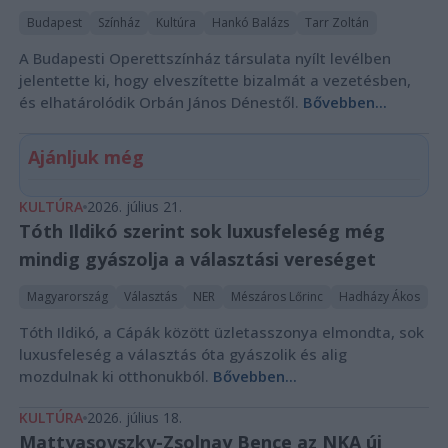
Budapest
Színház
Kultúra
Hankó Balázs
Tarr Zoltán
A Budapesti Operettszínház társulata nyílt levélben
jelentette ki, hogy elveszítette bizalmát a vezetésben,
és elhatárolódik Orbán János Dénestől.
Bővebben...
Ajánljuk még
KULTÚRA
2026. július 21.
Tóth Ildikó szerint sok luxusfeleség még
mindig gyászolja a választási vereséget
Magyarország
Választás
NER
Mészáros Lőrinc
Hadházy Ákos
Tóth Ildikó, a Cápák között üzletasszonya elmondta, sok
luxusfeleség a választás óta gyászolik és alig
mozdulnak ki otthonukból.
Bővebben...
KULTÚRA
2026. július 18.
Mattyasovszky-Zsolnay Bence az NKA új