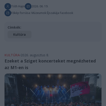
Tóth Hajni
2026. 06. 19.
Főkép forrása: Múzeumok Éjszakája Facebook
Címkék:
Kultúra
KULTÚRA
2026. augusztus 8.
Ezeket a Sziget koncerteket megnézheted
az M1-en is