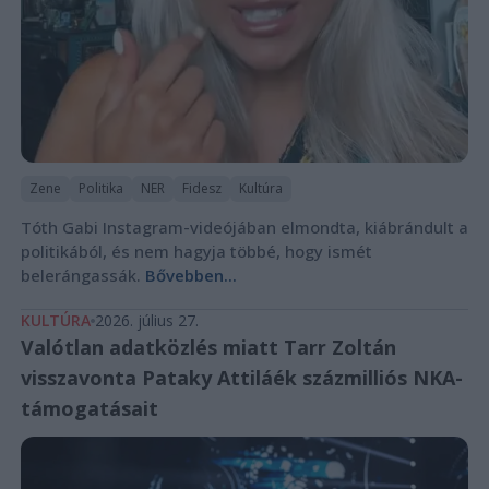
Zene
Politika
NER
Fidesz
Kultúra
Tóth Gabi Instagram-videójában elmondta, kiábrándult a
politikából, és nem hagyja többé, hogy ismét
belerángassák.
Bővebben...
KULTÚRA
2026. július 27.
Valótlan adatközlés miatt Tarr Zoltán
visszavonta Pataky Attiláék százmilliós NKA-
támogatásait