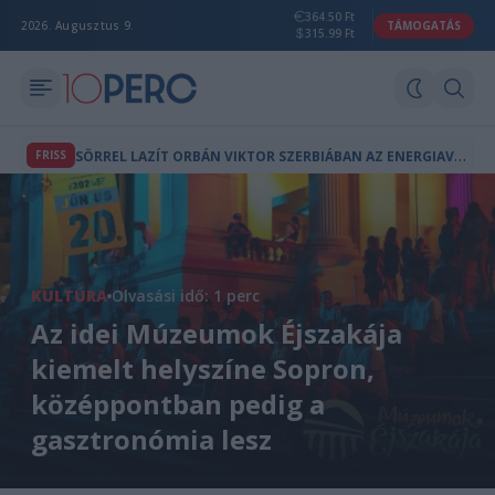
364.50 Ft
2026. Augusztus 9.
TÁMOGATÁS
315.99 Ft
S
ÖRREL LAZÍT ORBÁN VIKTOR SZERBIÁBAN AZ ENERGIAVÁLSÁG ALATT
FRISS
KULTÚRA
Olvasási idő: 1 perc
Az idei Múzeumok Éjszakája
kiemelt helyszíne Sopron,
középpontban pedig a
gasztronómia lesz