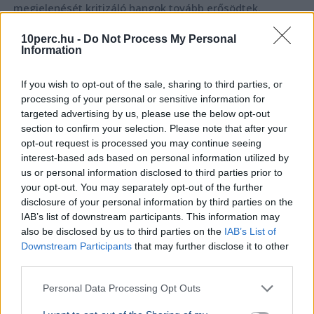
megjelenését kritizáló hangok tovább erősödtek.
Bővebben...
10perc.hu -
Do Not Process My Personal
Information
KULTÚRA
2026. augusztus 3.
Vörös napsarló nyugszik le szerdán este –
If you wish to opt-out of the sale, sharing to third parties, or
ritkán látni ilyet
processing of your personal or sensitive information for
targeted advertising by us, please use the below opt-out
section to confirm your selection. Please note that after your
opt-out request is processed you may continue seeing
interest-based ads based on personal information utilized by
us or personal information disclosed to third parties prior to
your opt-out. You may separately opt-out of the further
disclosure of your personal information by third parties on the
IAB’s list of downstream participants. This information may
also be disclosed by us to third parties on the
IAB’s List of
Downstream Participants
that may further disclose it to other
third parties.
Personal Data Processing Opt Outs