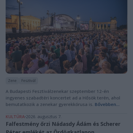
Zene
Fesztivál
A Budapesti Fesztiválzenekar szeptember 12-én
ingyenes szabadtéri koncertet ad a Hősök terén, ahol
bemutatkozik a zenekar gyerekkórusa is.
Bővebben...
KULTÚRA
2026. augusztus 7.
Falfestmény őrzi Nádasdy Ádám és Scherer
Péter emlékét az Ördögkatlanon