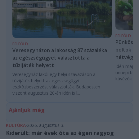
BELFÖLD
Pünkösdko
BELFÖLD
boltok – m
Veresegyházon a lakosság 87 százaléka
hétvégér
az egészségügyet választotta a
tűzijáték helyett
Idén május
ünnepi bolt
Veresegyház lakói egy helyi szavazáson a
kávézók és 
tűzijáték helyett az egészségügyi
eszközbeszerzést választották. Budapesten
viszont augusztus 20-án idén is l...
Ajánljuk még
KULTÚRA
2026. augusztus 3.
Kiderült: már évek óta az égen ragyog