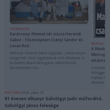
SZÓRAKOZÁS
Karácsonyi filmmel tér vissza Herendi
Gábor - Főszerepben Csányi Sándor és
BELFÖLD
Lovas Rozi
A Mediaw
Elkészült Herendi Gábor legújabb, „Karácsonyra
Metropol 
megjövök” című vígjátékának első előzetese. A
eltűntek 
közvetlen állami támogatás nélkül készült,
decemberben mo...
A Mediawork
felfüggeszt
napilap nyo
eltűntek töb
KULTÚRA
2026. július 31.
81 évesen elhunyt Gálvölgyi Judit műfordító,
Gálvölgyi János felesége