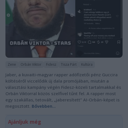
Zene
Orbán Viktor
Fidesz
Tisza Párt
Kultúra
Jaber, a kuvaiti-magyar rapper adófizetői pénz Guccira
költéséről viccelődik új dala promójában, miután a
választási kampány végén Fidesz-közeli tartalmakkal és
Orbán Viktorral közös szelfivel tűnt fel. A rapper most
egy szakállas, tetovált, „jaberesített” AI-Orbán-képet is
megosztott.
Bővebben...
Ajánljuk még