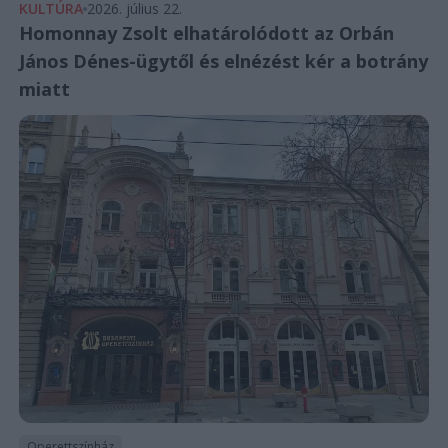
KULTÚRA
2026. július 22.
Homonnay Zsolt elhatárolódott az Orbán
János Dénes-ügytől és elnézést kér a botrány
miatt
Operettszínház