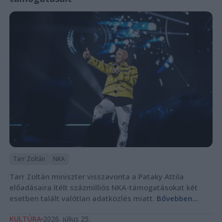
Tarr Zoltán
NKA
Tarr Zoltán miniszter visszavonta a Pataky Attila
előadásaira ítélt százmilliós NKA-támogatásokat két
esetben talált valótlan adatközlés miatt.
Bővebben...
KULTÚRA
2026. július 25.