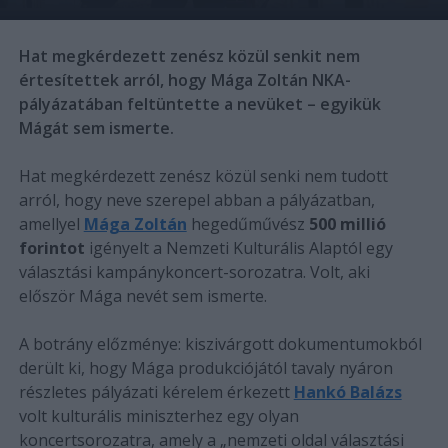
Hat megkérdezett zenész közül senkit nem
értesítettek arról, hogy Mága Zoltán NKA-
pályázatában feltüntette a nevüket – egyikük
Mágát sem ismerte.
Hat megkérdezett zenész közül senki nem tudott
arról, hogy neve szerepel abban a pályázatban,
amellyel
Mága Zoltán
hegedűművész
500 millió
forintot
igényelt a Nemzeti Kulturális Alaptól egy
választási kampánykoncert-sorozatra. Volt, aki
először Mága nevét sem ismerte.
A botrány előzménye: kiszivárgott dokumentumokból
derült ki, hogy Mága produkciójától tavaly nyáron
részletes pályázati kérelem érkezett
Hankó Balázs
volt kulturális miniszterhez egy olyan
koncertsorozatra, amely a „nemzeti oldal választási