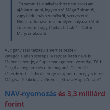
„Én semmiféle pályázathoz nem szoktam
ajánlatot adni, legyen szó Mága Zoltánról,
vagy bárki más személyről, szervezetről.
Nincs tudomásom semmilyen pályázatról, de
köszönöm, hogy tájékoztattak." – Nótár
Mary, énekesnő
A „cigány származású ismert zenészek"
kategóriájában szerepel a rapper
Desh
neve is.
Menedzsmentje, a Supermanagement vezetője, Tóth
Gergő a megkeresés után magánál Deshnél is
rákérdezett – kiderült, hogy a rapper nem egyeztetett
Mágával. Reakciója velős volt: „Ki az a Mága Zoltán?"
NAV
-
nyomozás
és 3,3 milliárd
forint