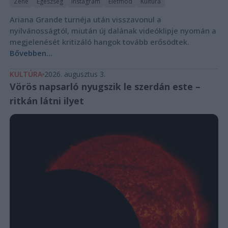
Zene
Egészség
Instagram
Életmód
Kultúra
Ariana Grande turnéja után visszavonul a
nyilvánosságtól, miután új dalának videóklipje nyomán a
megjelenését kritizáló hangok tovább erősödtek.
Bővebben...
KULTÚRA
2026. augusztus 3.
Vörös napsarló nyugszik le szerdán este –
ritkán látni ilyet