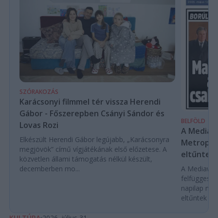
SZÓRAKOZÁS
Karácsonyi filmmel tér vissza Herendi
Gábor - Főszerepben Csányi Sándor és
BELFÖLD
Lovas Rozi
A Mediaw
Elkészült Herendi Gábor legújabb, „Karácsonyra
Metropol 
megjövök” című vígjátékának első előzetese. A
eltűntek 
közvetlen állami támogatás nélkül készült,
decemberben mo...
A Mediawork
felfüggeszt
napilap nyo
eltűntek töb
KULTÚRA
2026. július 31.