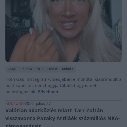
Zene
Politika
NER
Fidesz
Kultúra
Tóth Gabi Instagram-videójában elmondta, kiábrándult a
politikából, és nem hagyja többé, hogy ismét
belerángassák.
Bővebben...
KULTÚRA
2026. július 27.
Valótlan adatközlés miatt Tarr Zoltán
visszavonta Pataky Attiláék százmilliós NKA-
támogatásait