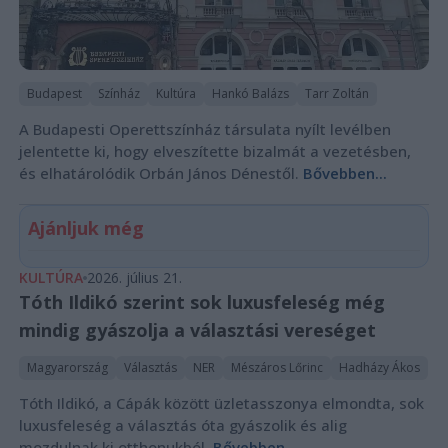
Budapest
Színház
Kultúra
Hankó Balázs
Tarr Zoltán
A Budapesti Operettszínház társulata nyílt levélben
jelentette ki, hogy elveszítette bizalmát a vezetésben,
és elhatárolódik Orbán János Dénestől.
Bővebben...
Ajánljuk még
KULTÚRA
2026. július 21.
Tóth Ildikó szerint sok luxusfeleség még
mindig gyászolja a választási vereséget
Magyarország
Választás
NER
Mészáros Lőrinc
Hadházy Ákos
Tóth Ildikó, a Cápák között üzletasszonya elmondta, sok
luxusfeleség a választás óta gyászolik és alig
mozdulnak ki otthonukból.
Bővebben...