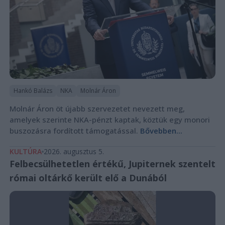
Hankó Balázs
NKA
Molnár Áron
Molnár Áron öt újabb szervezetet nevezett meg,
amelyek szerinte NKA-pénzt kaptak, köztük egy monori
buszozásra fordított támogatással.
Bővebben...
KULTÚRA
2026. augusztus 5.
Felbecsülhetetlen értékű, Jupiternek szentelt
római oltárkő került elő a Dunából