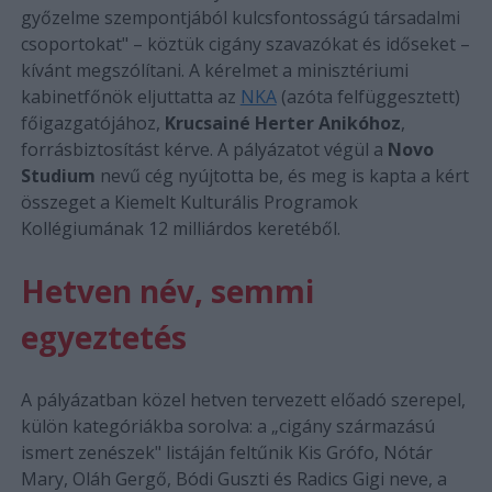
győzelme szempontjából kulcsfontosságú társadalmi
csoportokat" – köztük cigány szavazókat és időseket –
kívánt megszólítani. A kérelmet a minisztériumi
kabinetfőnök eljuttatta az
NKA
(azóta felfüggesztett)
főigazgatójához,
Krucsainé Herter Anikóhoz
,
forrásbiztosítást kérve. A pályázatot végül a
Novo
Studium
nevű cég nyújtotta be, és meg is kapta a kért
összeget a Kiemelt Kulturális Programok
Kollégiumának 12 milliárdos keretéből.
Hetven név, semmi
egyeztetés
A pályázatban közel hetven tervezett előadó szerepel,
külön kategóriákba sorolva: a „cigány származású
ismert zenészek" listáján feltűnik Kis Grófo, Nótár
Mary, Oláh Gergő, Bódi Guszti és Radics Gigi neve, a