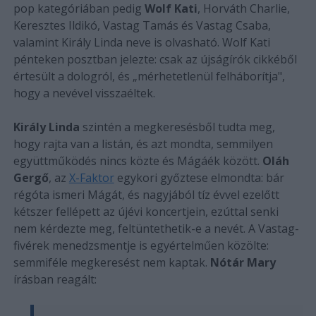
pop kategóriában pedig
Wolf Kati
, Horváth Charlie,
Keresztes Ildikó, Vastag Tamás és Vastag Csaba,
valamint Király Linda neve is olvasható. Wolf Kati
pénteken posztban jelezte: csak az újságírók cikkéből
értesült a dologról, és „mérhetetlenül felháborítja",
hogy a nevével visszaéltek.
Király Linda
szintén a megkeresésből tudta meg,
hogy rajta van a listán, és azt mondta, semmilyen
együttműködés nincs közte és Mágáék között.
Oláh
Gergő
, az
X-Faktor
egykori győztese elmondta: bár
régóta ismeri Mágát, és nagyjából tíz évvel ezelőtt
kétszer fellépett az újévi koncertjein, ezúttal senki
nem kérdezte meg, feltüntethetik-e a nevét. A Vastag-
fivérek menedzsmentje is egyértelműen közölte:
semmiféle megkeresést nem kaptak.
Nótár Mary
írásban reagált: