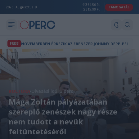
364.50 Ft
2026. Augusztus 9.
TÁMOGATÁS
315.99 Ft
FRISS
NOVEMBERBEN ÉRKEZIK AZ EBENEZER JOHNNY DEPP-PEL
KULTÚRA
Olvasási idő: 3 perc
Mága Zoltán pályázatában
szereplő zenészek nagy része
nem tudott a nevük
feltüntetéséről