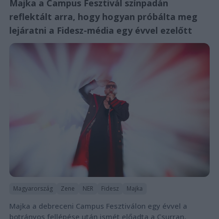
Majka a Campus Fesztivál színpadán
reflektált arra, hogy hogyan próbálta meg
lejáratni a Fidesz-média egy évvel ezelőtt
Magyarország
Zene
NER
Fidesz
Majka
Majka a debreceni Campus Fesztiválon egy évvel a
botrányos fellépése után ismét előadta a Csurran,