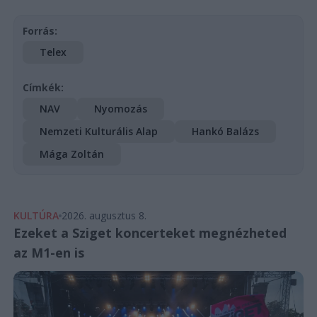
Forrás:
Telex
Címkék:
NAV
Nyomozás
Nemzeti Kulturális Alap
Hankó Balázs
Mága Zoltán
KULTÚRA
2026. augusztus 8.
Ezeket a Sziget koncerteket megnézheted
az M1-en is