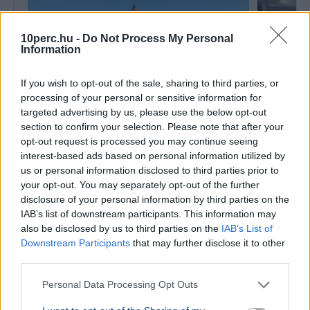
10perc.hu -
Do Not Process My Personal
Information
If you wish to opt-out of the sale, sharing to third parties, or
processing of your personal or sensitive information for
targeted advertising by us, please use the below opt-out
section to confirm your selection. Please note that after your
BELFÖLD
opt-out request is processed you may continue seeing
Pünkösdko
BELFÖLD
interest-based ads based on personal information utilized by
boltok – m
Veresegyházon a lakosság 87 százaléka
us or personal information disclosed to third parties prior to
hétvégér
az egészségügyet választotta a
your opt-out. You may separately opt-out of the further
tűzijáték helyett
Idén május
disclosure of your personal information by third parties on the
ünnepi bolt
IAB’s list of downstream participants. This information may
Veresegyház lakói egy helyi szavazáson a
kávézók és 
also be disclosed by us to third parties on the
IAB’s List of
tűzijáték helyett az egészségügyi
eszközbeszerzést választották. Budapesten
Downstream Participants
that may further disclose it to other
viszont augusztus 20-án idén is l...
third parties.
Personal Data Processing Opt Outs
Ajánljuk még