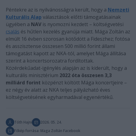
Péntekre az is nyilvánosságra került, hogy a
Nemzeti
Kulturális Alap
választások előtti támogatásainak
ügyében a
NAV
is nyomozni kezdett – költségvetési
csalás
és hűtlen kezelés gyanúja miatt. Mága Zoltán az
elmúlt 16 évben szorosan kötődött a Fideszhez; fotósa
és asszisztense összesen 500 millió forint állami
támogatást kapott az NKA-tól, amelyet Mága állítása
szerint a koncertsorozatra fordítottak.
Közérdekűadat-igénylés alapján az is kiderült, hogy a
kulturális minisztérium
2022 óta összesen 3,3
milliárd forint
közpénzt költött Mága koncertjeire –
ez négy év alatt az NKA teljes pályázható éves
költségvetésének egyharmadával egyenértékű.
Tóth Hajni
2026. 05. 24.
Főkép forrása: Maga Zoltán Facebook