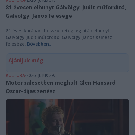
81 évesen elhunyt Gálvölgyi Judit műfordító,
Gálvölgyi János felesége
81 éves korában, hosszú betegség után elhunyt
Gálvölgyi Judit műfordító, Gálvölgyi János színész
felesége.
Bővebben...
Ajánljuk még
KULTÚRA
2026. július 29.
Motorbalesetben meghalt Glen Hansard
Oscar-díjas zenész