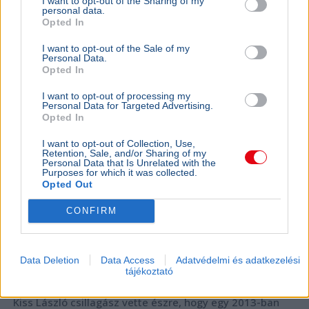
I want to opt-out of the Sharing of my
personal data.
KULTÚRA
2026. augusztus 3.
Opted In
Kiderült: már évek óta az égen ragyog
I want to opt-out of the Sale of my
Presser Gábor neve
Personal Data.
Opted In
I want to opt-out of processing my
Personal Data for Targeted Advertising.
Opted In
I want to opt-out of Collection, Use,
Retention, Sale, and/or Sharing of my
Personal Data that Is Unrelated with the
Purposes for which it was collected.
Opted Out
CONFIRM
Data Deletion
Data Access
Adatvédelmi és adatkezelési
tájékoztató
Zene
Tudomány
Űrkutatás
Csillagászat
Kultúra
Kiss László csillagász vette észre, hogy egy 2013-ban