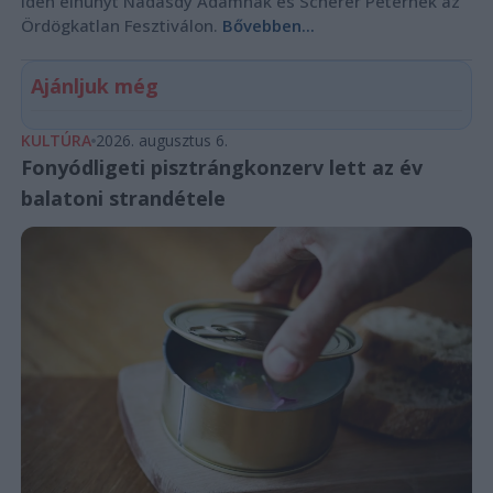
idén elhunyt Nádasdy Ádámnak és Scherer Péternek az
Ördögkatlan Fesztiválon.
Bővebben...
Ajánljuk még
KULTÚRA
2026. augusztus 6.
Fonyódligeti pisztrángkonzerv lett az év
balatoni strandétele