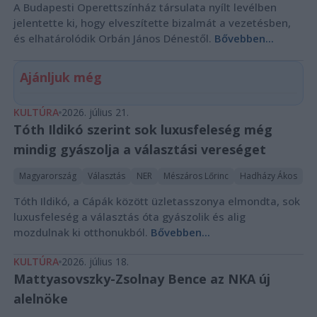
A Budapesti Operettszínház társulata nyílt levélben
jelentette ki, hogy elveszítette bizalmát a vezetésben,
és elhatárolódik Orbán János Dénestől.
Bővebben...
Ajánljuk még
KULTÚRA
2026. július 21.
Tóth Ildikó szerint sok luxusfeleség még
mindig gyászolja a választási vereséget
Magyarország
Választás
NER
Mészáros Lőrinc
Hadházy Ákos
Tóth Ildikó, a Cápák között üzletasszonya elmondta, sok
luxusfeleség a választás óta gyászolik és alig
mozdulnak ki otthonukból.
Bővebben...
KULTÚRA
2026. július 18.
Mattyasovszky-Zsolnay Bence az NKA új
alelnöke