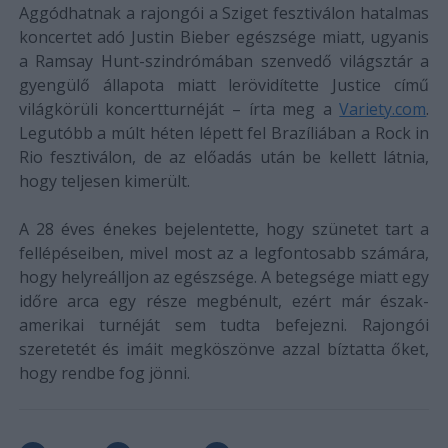
Aggódhatnak a rajongói a Sziget fesztiválon hatalmas
koncertet adó Justin Bieber egészsége miatt, ugyanis
a Ramsay Hunt-szindrómában szenvedő világsztár a
gyengülő állapota miatt lerövidítette Justice című
világkörüli koncertturnéját – írta meg a
Variety.com
.
Legutóbb a múlt héten lépett fel Brazíliában a Rock in
Rio fesztiválon, de az előadás után be kellett látnia,
hogy teljesen kimerült.
A 28 éves énekes bejelentette, hogy szünetet tart a
fellépéseiben, mivel most az a legfontosabb számára,
hogy helyreálljon az egészsége. A betegsége miatt egy
időre arca egy része megbénult, ezért már észak-
amerikai turnéját sem tudta befejezni. Rajongói
szeretetét és imáit megköszönve azzal bíztatta őket,
hogy rendbe fog jönni.