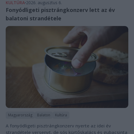
KULTÚRA
2026. augusztus 6.
Fonyódligeti pisztrángkonzerv lett az év
balatoni strandétele
Magyarország
Balaton
Kultúra
A fonyódligeti pisztrángkonzerv nyerte az idei év
strandétele versenyt, de sós kürtőskalács és gubacsinta