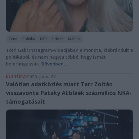
Zene
Politika
NER
Fidesz
Kultúra
Tóth Gabi Instagram-videójában elmondta, kiábrándult a
politikából, és nem hagyja többé, hogy ismét
belerángassák.
Bővebben...
KULTÚRA
2026. július 27.
Valótlan adatközlés miatt Tarr Zoltán
visszavonta Pataky Attiláék százmilliós NKA-
támogatásait