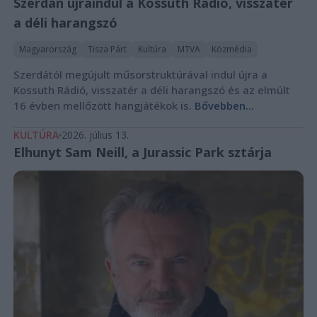
Szerdán újraindul a Kossuth Rádió, visszatér
a déli harangszó
Magyarország
Tisza Párt
Kultúra
MTVA
Közmédia
Szerdától megújult műsorstruktúrával indul újra a
Kossuth Rádió, visszatér a déli harangszó és az elmúlt
16 évben mellőzött hangjátékok is.
Bővebben...
KULTÚRA
2026. július 13.
Elhunyt Sam Neill, a Jurassic Park sztárja