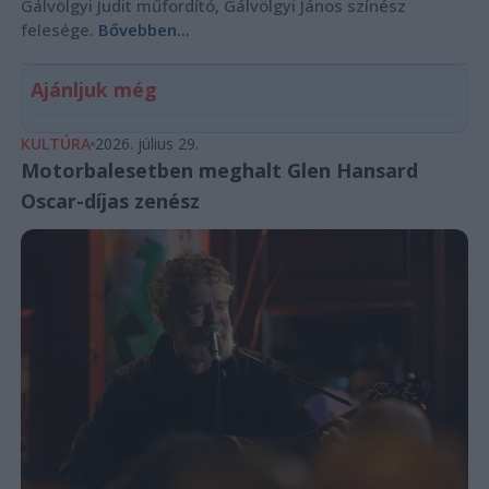
Gálvölgyi Judit műfordító, Gálvölgyi János színész
felesége.
Bővebben...
Ajánljuk még
KULTÚRA
2026. július 29.
Motorbalesetben meghalt Glen Hansard
Oscar-díjas zenész