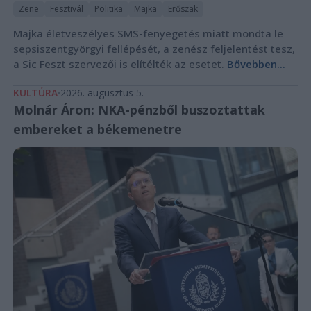
Zene
Fesztivál
Politika
Majka
Erőszak
Majka életveszélyes SMS-fenyegetés miatt mondta le
sepsiszentgyörgyi fellépését, a zenész feljelentést tesz,
a Sic Feszt szervezői is elítélték az esetet.
Bővebben...
KULTÚRA
2026. augusztus 5.
Molnár Áron: NKA-pénzből buszoztattak
embereket a békemenetre