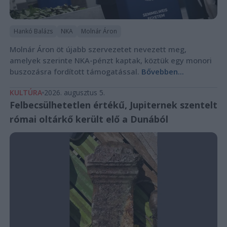
Hankó Balázs
NKA
Molnár Áron
Molnár Áron öt újabb szervezetet nevezett meg,
amelyek szerinte NKA-pénzt kaptak, köztük egy monori
buszozásra fordított támogatással.
Bővebben...
KULTÚRA
2026. augusztus 5.
Felbecsülhetetlen értékű, Jupiternek szentelt
római oltárkő került elő a Dunából