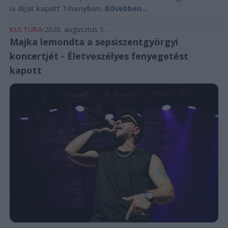
is díjat kapott Tihanyban.
Bővebben...
KULTÚRA
2026. augusztus 5.
Majka lemondta a sepsiszentgyörgyi
koncertjét - Életveszélyes fenyegetést
kapott