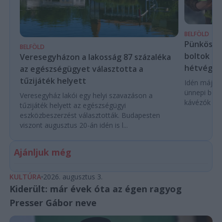
BELFÖLD
Pünkösdko
BELFÖLD
boltok – m
Veresegyházon a lakosság 87 százaléka
hétvégér
az egészségügyet választotta a
tűzijáték helyett
Idén május
ünnepi bolt
Veresegyház lakói egy helyi szavazáson a
kávézók és 
tűzijáték helyett az egészségügyi
eszközbeszerzést választották. Budapesten
viszont augusztus 20-án idén is l...
Ajánljuk még
KULTÚRA
2026. augusztus 3.
Kiderült: már évek óta az égen ragyog
Presser Gábor neve