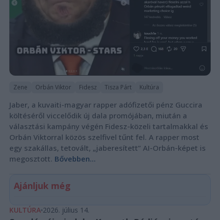
Zene
Orbán Viktor
Fidesz
Tisza Párt
Kultúra
Jaber, a kuvaiti-magyar rapper adófizetői pénz Guccira
költéséről viccelődik új dala promójában, miután a
választási kampány végén Fidesz-közeli tartalmakkal és
Orbán Viktorral közös szelfivel tűnt fel. A rapper most
egy szakállas, tetovált, „jaberesített” AI-Orbán-képet is
megosztott.
Bővebben...
Ajánljuk még
KULTÚRA
2026. július 14.