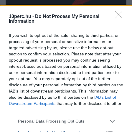
10perc.hu -
Do Not Process My Personal
Information
Magyarország
Tudomány
Technológia
Csillagászat
Kultúra
If you wish to opt-out of the sale, sharing to third parties, or
Augusztus 12-én este részleges napfogyatkozás látható
processing of your personal or sensitive information for
Magyarországról, a Hold a Nap 60 százalékát takarja
targeted advertising by us, please use the below opt-out
majd el napnyugtakor.
Bővebben...
section to confirm your selection. Please note that after your
opt-out request is processed you may continue seeing
interest-based ads based on personal information utilized by
Karácsony ünnep
us or personal information disclosed to third parties prior to
your opt-out. You may separately opt-out of the further
disclosure of your personal information by third parties on the
IAB’s list of downstream participants. This information may
also be disclosed by us to third parties on the
IAB’s List of
Downstream Participants
that may further disclose it to other
third parties.
Personal Data Processing Opt Outs