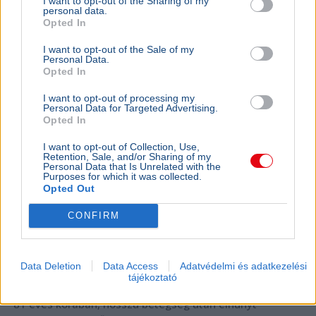
I want to opt-out of the Sharing of my
personal data.
Opted In
SZÓRAKOZÁS
I want to opt-out of the Sale of my
Personal Data.
Karácsonyi filmmel tér vissza Herendi
Opted In
Gábor - Főszerepben Csányi Sándor és
BELFÖLD
Lovas Rozi
I want to opt-out of processing my
A Mediaw
Personal Data for Targeted Advertising.
Elkészült Herendi Gábor legújabb, „Karácsonyra
Opted In
Metropol 
megjövök” című vígjátékának első előzetese. A
eltűntek 
közvetlen állami támogatás nélkül készült,
I want to opt-out of Collection, Use,
Retention, Sale, and/or Sharing of my
decemberben mo...
A Mediawork
Personal Data that Is Unrelated with the
felfüggeszt
Purposes for which it was collected.
Opted Out
napilap nyo
eltűntek töb
CONFIRM
KULTÚRA
2026. július 31.
81 évesen elhunyt Gálvölgyi Judit műfordító,
Data Deletion
Data Access
Adatvédelmi és adatkezelési
Gálvölgyi János felesége
tájékoztató
81 éves korában, hosszú betegség után elhunyt