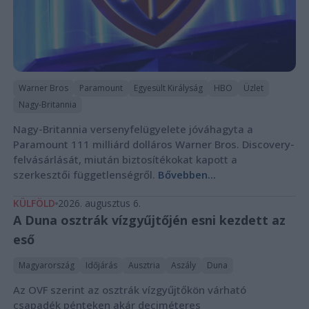
Warner Bros
Paramount
Egyesült Királyság
HBO
Üzlet
Nagy-Britannia
Nagy-Britannia versenyfelügyelete jóváhagyta a
Paramount 111 milliárd dolláros Warner Bros. Discovery-
felvásárlását, miután biztosítékokat kapott a
szerkesztői függetlenségről.
Bővebben...
KÜLFÖLD
2026. augusztus 6.
A Duna osztrák vízgyűjtőjén esni kezdett az
eső
Magyarország
Időjárás
Ausztria
Aszály
Duna
Az OVF szerint az osztrák vízgyűjtőkön várható
csapadék pénteken akár deciméteres