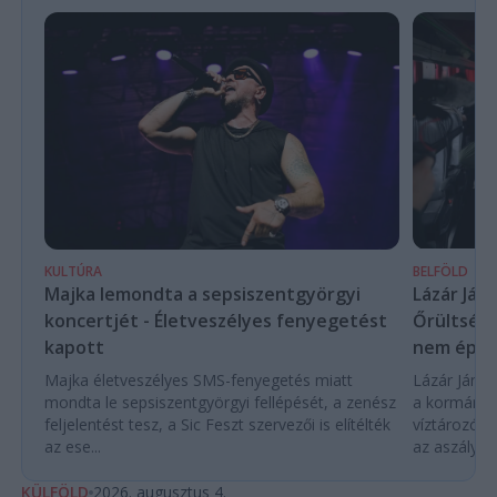
KULTÚRA
BELFÖLD
Majka lemondta a sepsiszentgyörgyi
Lázár Ján
koncertjét - Életveszélyes fenyegetést
Őrültség 
kapott
nem építe
Majka életveszélyes SMS-fenyegetés miatt
Lázár János
mondta le sepsiszentgyörgyi fellépését, a zenész
a kormány h
feljelentést tesz, a Sic Feszt szervezői is elítélték
víztározók
az ese...
az aszályhel
KÜLFÖLD
2026. augusztus 4.