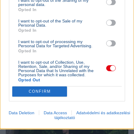
I want to opt-out of the Sharing of my
personal data.
Opted In
I want to opt-out of the Sale of my
Personal Data.
Opted In
Rendőrség
Gyilkosság
TikTok
Mexikó
Gyorsétterem
I want to opt-out of processing my
Personal Data for Targeted Advertising.
Opted In
César Gastélum mexikói influenszert TikTok-élőzés
közben lőtte agyon két motoros támadó Culiacánban, a
I want to opt-out of Collection, Use,
gyilkosság hátterében kartellrivalizálás állhat.
Retention, Sale, and/or Sharing of my
Personal Data that Is Unrelated with the
Bővebben...
Purposes for which it was collected.
Opted Out
KÜLFÖLD
2026. augusztus 5.
Letartóztattak egy fegyveres férfit Trump
CONFIRM
látogatása előtt Kaliforniában
Data Deletion
Data Access
Adatvédelmi és adatkezelési
tájékoztató