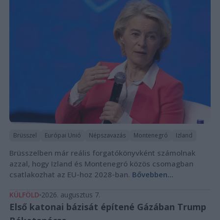
Brüsszel
Európai Unió
Népszavazás
Montenegró
Izland
Brüsszelben már reális forgatókönyvként számolnak
azzal, hogy Izland és Montenegró közös csomagban
csatlakozhat az EU-hoz 2028-ban.
Bővebben...
KÜLFÖLD
2026. augusztus 7.
Első katonai bázisát építené Gázában Trump