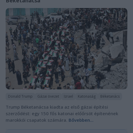
Béketanácsa
Donald Trump
Gázai övezet
Izrael
Katonaság
Béketanács
Trump Béketanácsa kiadta az első gázai építési
szerződést: egy 150 fős katonai előőrsöt építenének
marokkói csapatok számára.
Bővebben...