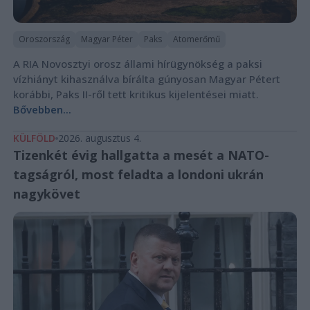
Oroszország
Magyar Péter
Paks
Atomerőmű
A RIA Novosztyi orosz állami hírügynökség a paksi
vízhiányt kihasználva bírálta gúnyosan Magyar Pétert
korábbi, Paks II-ről tett kritikus kijelentései miatt.
Bővebben...
KÜLFÖLD
2026. augusztus 4.
Tizenkét évig hallgatta a mesét a NATO-
tagságról, most feladta a londoni ukrán
nagykövet