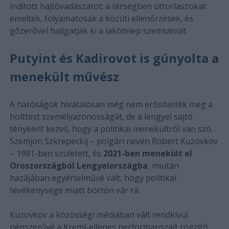
indított hajtóvadászatot: a térségben úttorlaszokat
emeltek, folyamatosak a közúti ellenőrzések, és
gőzerővel hallgatják ki a lakótelep szemtanúit.
Putyint és Kadirovot is gúnyolta a
menekült művész
A hatóságok hivatalosan még nem erősítették meg a
holttest személyazonosságát, de a lengyel sajtó
tényként kezeli, hogy a politikai menekültről van szó.
Szemjon Szkrepeckij – polgári nevén Robert Kuzovkov
– 1981-ben született, és
2021-ben menekült el
Oroszországból Lengyelországba
, miután
hazájában egyértelművé vált, hogy politikai
tevékenysége miatt börtön vár rá.
Kuzovkov a közösségi médiában vált rendkívül
népszerűvé a Kreml-ellenes performanszait rögzítő