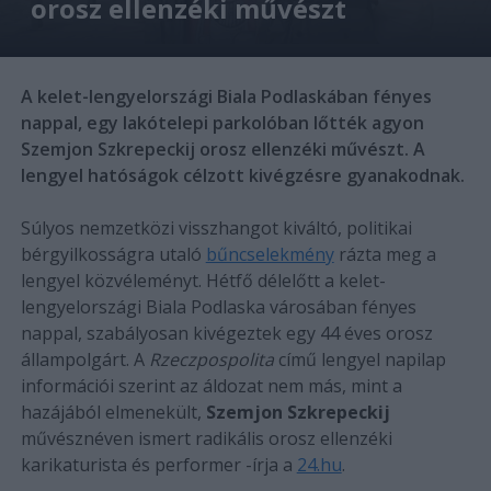
orosz ellenzéki művészt
A kelet-lengyelországi Biala Podlaskában fényes
nappal, egy lakótelepi parkolóban lőtték agyon
Szemjon Szkrepeckij orosz ellenzéki művészt. A
lengyel hatóságok célzott kivégzésre gyanakodnak.
Súlyos nemzetközi visszhangot kiváltó, politikai
bérgyilkosságra utaló
bűncselekmény
rázta meg a
lengyel közvéleményt. Hétfő délelőtt a kelet-
lengyelországi Biala Podlaska városában fényes
nappal, szabályosan kivégeztek egy 44 éves orosz
állampolgárt. A
Rzeczpospolita
című lengyel napilap
információi szerint az áldozat nem más, mint a
hazájából elmenekült,
Szemjon Szkrepeckij
művésznéven ismert radikális orosz ellenzéki
karikaturista és performer -írja a
24.hu
.