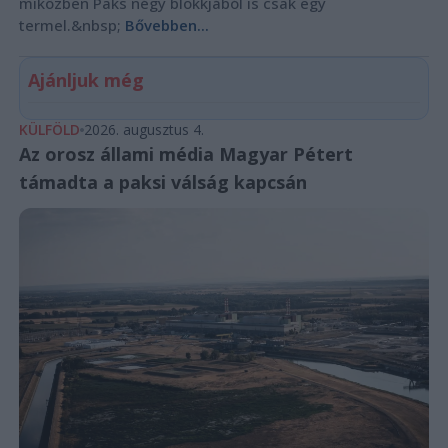
miközben Paks négy blokkjából is csak egy
termel.&nbsp;
Bővebben...
Ajánljuk még
KÜLFÖLD
2026. augusztus 4.
Az orosz állami média Magyar Pétert
támadta a paksi válság kapcsán