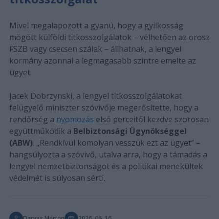
Mivel megalapozott a gyanú, hogy a gyilkosság
mögött külföldi titkosszolgálatok – vélhetően az orosz
FSZB vagy csecsen szálak – állhatnak, a lengyel
kormány azonnal a legmagasabb szintre emelte az
ügyet.
Jacek Dobrzynski, a lengyel titkosszolgálatokat
felügyelő miniszter szóvivője megerősítette, hogy a
rendőrség a
nyomozás
első perceitől kezdve szorosan
együttműködik a
Belbiztonsági Ügynökséggel
(ABW)
. „Rendkívül komolyan vesszük ezt az ügyet” –
hangsúlyozta a szóvivő, utalva arra, hogy a támadás a
lengyel nemzetbiztonságot és a politikai menekültek
védelmét is súlyosan sérti.
Darvas Márton
2026. 06. 16.