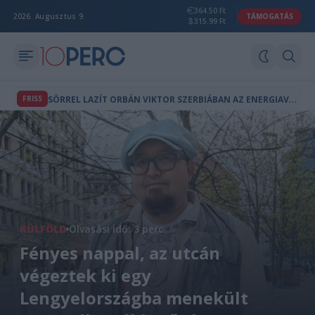
364.50 Ft
2026. Augusztus 9.
TÁMOGATÁS
315.99 Ft
S
ÖRREL LAZÍT ORBÁN VIKTOR SZERBIÁBAN AZ ENERGIAVÁLSÁG ALATT
FRISS
KÜLFÖLD
Olvasási idő: 3 perc
Fényes nappal, az utcán
végeztek ki egy
Lengyelországba menekült