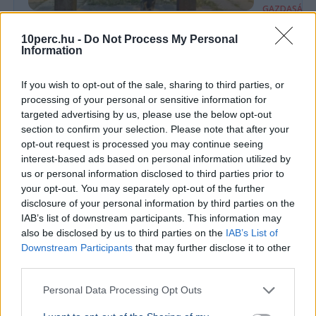
GAZDASÁG
A bajor m
KÜLFÖLD
Ismét megrongálták Radnóti Miklós
Budapest
10perc.hu -
Do Not Process My Personal
Information
szobrát a szerbiai Borban
Markus Söde
látogatott 
A szerbiai Borban ismét megrongálták Radnóti
If you wish to opt-out of the sale, sharing to third parties, or
autóipar, a
Miklós szobrát, a vajdasági Magyar Nemzeti
processing of your personal or sensitive information for
kapcsolatok 
Tanács feljelentést tett az ügyben.
targeted advertising by us, please use the below opt-out
section to confirm your selection. Please note that after your
Ajánljuk még
opt-out request is processed you may continue seeing
interest-based ads based on personal information utilized by
us or personal information disclosed to third parties prior to
KÜLFÖLD
2026. augusztus 5.
your opt-out. You may separately opt-out of the further
Élő közvetítés közben lőttek agyon egy
disclosure of your personal information by third parties on the
mexikói influenszert
IAB’s list of downstream participants. This information may
also be disclosed by us to third parties on the
IAB’s List of
Downstream Participants
that may further disclose it to other
third parties.
Personal Data Processing Opt Outs