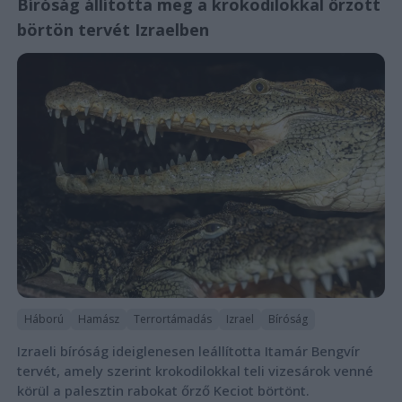
Bíróság állította meg a krokodilokkal őrzött
börtön tervét Izraelben
Háború
Hamász
Terrortámadás
Izrael
Bíróság
Izraeli bíróság ideiglenesen leállította Itamár Bengvír
tervét, amely szerint krokodilokkal teli vizesárok venné
körül a palesztin rabokat őrző Keciot börtönt.