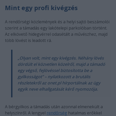
Mint egy profi kivégzés
A rendőrségi közlemények és a helyi sajtó beszámolói
szerint a támadás egy lakótelepi parkolóban történt.
Az elkövető hidegvérrel odasétált a művészhez, majd
több lövést is leadott rá.
„Olyan volt, mint egy kivégzés. Néhány lövés
dördült el közvetlen közelről, majd a támadó
egy végső, fejlövéssel biztosította be a
gyilkosságot” – nyilatkozott a brutális
részletekről az
onet.pl
hírportálnak az ügy
egyik neve elhallgatását kérő nyomozója.
A bérgyilkos a támadás után azonnal elmenekült a
helyszínről. A lengyel
rendőrség
hatalmas erőkkel