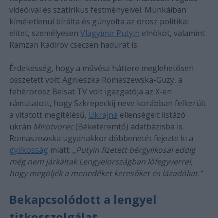
videóival és szatirikus festményeivel. Munkáiban
kíméletlenül bírálta és gúnyolta az orosz politikai
elitet, személyesen
Vlagyimir Putyin
elnököt, valamint
Ramzan Kadirov csecsen hadurat is.
Érdekesség, hogy a művész háttere meglehetősen
összetett volt: Agnieszka Romaszewska-Guzy, a
fehérorosz Belsat TV volt igazgatója az X-en
rámutatott, hogy Szkrepeckij neve korábban felkerült
a vitatott megítélésű,
Ukrajna
ellenségeit listázó
ukrán
Mirotvorec
(Béketeremtő) adatbázisba is.
Romaszewska ugyanakkor döbbenetét fejezte ki a
gyilkosság
miatt:
„Putyin fizetett bérgyilkosai eddig
még nem járkáltak Lengyelországban lőfegyverrel,
hogy megöljék a menedéket keresőket és lázadókat.”
Bekapcsolódott a lengyel
titkosszolgálat