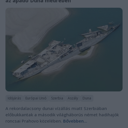
az apadó Duna medrében
Időjárás
Európai Unió
Szerbia
Aszály
Duna
A rekordalacsony dunai vízállás miatt Szerbiában
előbukkantak a második világháborús német hadihajók
roncsai Prahovo közelében.
Bővebben...