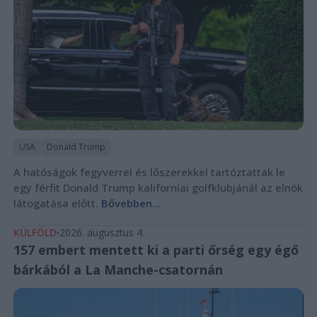
USA
Donald Trump
A hatóságok fegyverrel és lőszerekkel tartóztattak le
egy férfit Donald Trump kaliforniai golfklubjánál az elnök
látogatása előtt.
Bővebben...
KÜLFÖLD
2026. augusztus 4.
157 embert mentett ki a parti őrség egy égő
bárkából a La Manche-csatornán