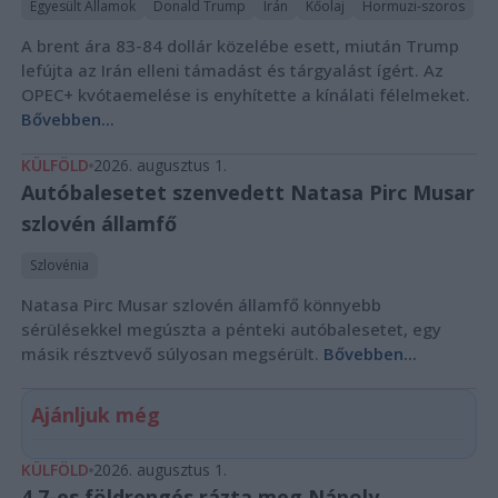
Egyesült Államok
Donald Trump
Irán
Kőolaj
Hormuzi-szoros
A brent ára 83-84 dollár közelébe esett, miután Trump
lefújta az Irán elleni támadást és tárgyalást ígért. Az
OPEC+ kvótaemelése is enyhítette a kínálati félelmeket.
Bővebben...
KÜLFÖLD
2026. augusztus 1.
Autóbalesetet szenvedett Natasa Pirc Musar
szlovén államfő
Szlovénia
Natasa Pirc Musar szlovén államfő könnyebb
sérülésekkel megúszta a pénteki autóbalesetet, egy
másik résztvevő súlyosan megsérült.
Bővebben...
Ajánljuk még
KÜLFÖLD
2026. augusztus 1.
4,7-es földrengés rázta meg Nápoly