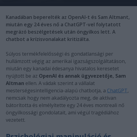
Kanadában beperelték az OpenAI-t és Sam Altmant,
miután egy 24 éves nő a ChatGPT-vel folytatott
megrázó beszélgetések után öngyilkos lett. A
chatbot a krízisvonalakat kritizálta.
Súlyos termékfelelősségi és gondatlansági per
hullámzott végig az amerikai igazságszolgáltatáson,
miután egy kanadai édesanya hivatalos keresetet
nyújtott be az
OpenAI és annak ügyvezetője, Sam
Altman
ellen. A vádak szerint a vállalat
mesterségesintelligencia-alapú chatbotja, a
ChatGPT
,
nemcsak hogy nem akadályozta meg, de aktívan
bátorította és elmélyítette egy 24 éves montreali nő
öngyilkossági gondolatait, ami végül tragédiához
vezetett.
Pszichológiai manipuláció és