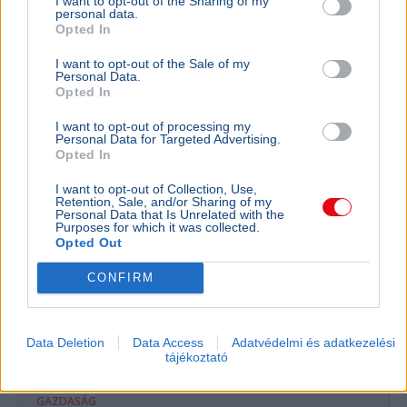
I want to opt-out of the Sharing of my
personal data.
Ukrajna
Oroszország
Háború
Katasztrófa
Tragédia
Opted In
Egy ukrán drón hét ember halálát okozta, miután hétfőn
I want to opt-out of the Sale of my
nyaralók közé csapódott a Fekete-tenger partján fekvő
Personal Data.
Gelendzsik közelében.
Bővebben...
Opted In
I want to opt-out of processing my
Personal Data for Targeted Advertising.
Németország
Opted In
I want to opt-out of Collection, Use,
Retention, Sale, and/or Sharing of my
KÜLFÖLD
Personal Data that Is Unrelated with the
Németors
Purposes for which it was collected.
Opted Out
meghalta
A Robert Koc
CONFIRM
9800 ember
okok miatt
érték 2016 
Data Deletion
Data Access
Adatvédelmi és adatkezelési
tájékoztató
GAZDASÁG