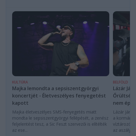
KULTÚRA
BELFÖLD
Majka lemondta a sepsiszentgyörgyi
Lázár Ján
koncertjét - Életveszélyes fenyegetést
Őrültség 
kapott
nem építe
Majka életveszélyes SMS-fenyegetés miatt
Lázár János
mondta le sepsiszentgyörgyi fellépését, a zenész
a kormány h
feljelentést tesz, a Sic Feszt szervezői is elítélték
víztározók
az ese...
az aszályhel