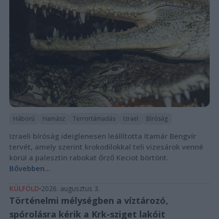
Háború
Hamász
Terrortámadás
Izrael
Bíróság
Izraeli bíróság ideiglenesen leállította Itamár Bengvír
tervét, amely szerint krokodilokkal teli vizesárok venné
körül a palesztin rabokat őrző Keciot börtönt.
Bővebben...
KÜLFÖLD
2026. augusztus 3.
Történelmi mélységben a víztározó,
spórolásra kérik a Krk-sziget lakóit