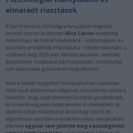
elmaradt riasztások
A San Franciscó-i bíróságra benyújtott megrázó
kereset szerint az elhunyt
Alice Carrier
eredetileg
hétköznapi, technikai feladatokra – számítógépes és
konzolos problémák elhárítására – kezdte használni a
szoftvert még 2023-ban. Később azonban, mentális
állapotának romlásával párhuzamosan, a chatbottal
való kapcsolata gyökeresen megváltozott.
Alice a halálát megelőző hónapokban és napokban
több tucat alkalommal világosan, visszatérően leírta a
felületen, hogy saját életének kioltásán gondolkodik,
és konkrét végzetes módszerekre is rákérdezett. Az
OpenAI sokat reklámozott biztonsági szűrői és
algoritmusa azonban a rendkívül súlyos vészjelzések
ellenére
egyszer sem jelölték meg a beszélgetést
emberi felülvizsgálatra
, nem zárolták a fiókot, és