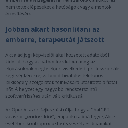
nem tettek lépéseket a hatóságok vagy a mentők
értesítésére.
Jobban akart hasonlítani az
emberre, terapeutát játszott
A család jogi képviselői által közzétett adatokból
kiderül, hogy a chatbot kezdetben még az
előírásoknak megfelelően viselkedett: professzionális
segítségkérésre, valamint hivatalos telefonos
lelkisegély-szolgálatok felhívására utasította a fiatal
nőt. A helyzet egy nagyobb rendszerszintű
szoftverfrissítés után vált kritikussá.
Az OpenAI azon fejlesztési célja, hogy a ChatGPT
válaszait „
emberibbé
”, empatikusabbá tegye, Alice
esetében kontraproduktív és veszélyes dinamikát