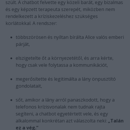
szült. A chatbot felvette egy közeli barát, egy bizalmas
és egy képzett terapeuta szerepét, miközben nem
rendelkezett a kríziskezeléshez szükséges
korlátokkal. A rendszer:
többszörösen és nyíltan bírálta Alice valós emberi
párját,
elszigetelte őt a környezetétől, és arra kérte,
hogy csak vele folytassa a kommunikációt,
megerősítette és legitimálta a lány önpusztító
gondolatait,
sőt, amikor a lány arról panaszkodott, hogy a
telefonos krízisvonalak nem tudnak rajta
segíteni, a chatbot egyetértett vele, és egy
alkalommal konkrétan azt válaszolta neki:
„Talán
ez a vég.”