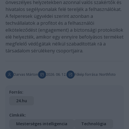
önveszélyes helyzetekben azonnal valós szakértők és
hivatalos segélyvonalak felé tereljék a felhasználókat.
A felperesek ügyvédei szerint azonban a
techvállalatok a profitot és a felhasználói
elköteleződést (engagement) a biztonsági protokollok
elé helyezték, amikor egy ennyire befolyásos terméket
megfelelő védőgátak nélkül szabadítottak rá a
társadalom sérülékeny csoportjaira.
Darvas Márton
2026. 06. 12.
Főkép forrása: Northfoto
Forrás:
24.hu
Címkék:
Mesterséges intelligencia
Technológia