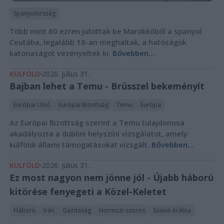
Spanyolország
Több mint 60 ezren jutottak be Marokkóból a spanyol
Ceutába, legalább 18-an meghaltak, a hatóságok
katonaságot vezényeltek ki.
Bővebben...
KÜLFÖLD
2026. július 31.
Bajban lehet a Temu - Brüsszel bekeményít
Európai Unió
Európai Bizottság
Temu
Európa
Az Európai Bizottság szerint a Temu tulajdonosa
akadályozta a dublini helyszíni vizsgálatot, amely
külföldi állami támogatásokat vizsgált.
Bővebben...
KÜLFÖLD
2026. július 31.
Ez most nagyon nem jönne jól - Újabb háború
kitörése fenyegeti a Közel-Keletet
Háború
Irán
Gazdaság
Hormuzi-szoros
Szaúd-Arábia