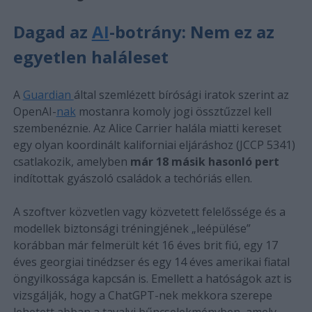
Dagad az
AI
-botrány: Nem ez az
egyetlen haláleset
A
Guardian
által szemlézett bírósági iratok szerint az
OpenAI-
nak
mostanra komoly jogi össztűzzel kell
szembenéznie. Az Alice Carrier halála miatti kereset
egy olyan koordinált kaliforniai eljáráshoz (JCCP 5341)
csatlakozik, amelyben
már 18 másik hasonló pert
indítottak gyászoló családok a techóriás ellen.
A szoftver közvetlen vagy közvetett felelőssége és a
modellek biztonsági tréningjének „leépülése”
korábban már felmerült két 16 éves brit fiú, egy 17
éves georgiai tinédzser és egy 14 éves amerikai fiatal
öngyilkossága kapcsán is. Emellett a hatóságok azt is
vizsgálják, hogy a ChatGPT-nek mekkora szerepe
lehetett abban a tavalyi bűncselekményben, amely