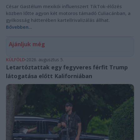
César Gastélum mexikói influenszert TikTok-élőzés
közben lőtte agyon két motoros támadó Culiacánban, a
gyilkosság hátterében kartellrivalizálás állhat.
Bővebben...
Ajánljuk még
KÜLFÖLD
2026. augusztus 5.
Letartóztattak egy fegyveres férfit Trump
látogatása előtt Kaliforniában