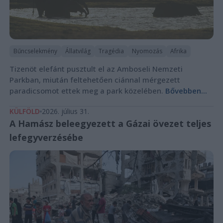
Bűncselekmény
Állatvilág
Tragédia
Nyomozás
Afrika
Tizenöt elefánt pusztult el az Amboseli Nemzeti
Parkban, miután feltehetően ciánnal mérgezett
paradicsomot ettek meg a park közelében.
Bővebben...
KÜLFÖLD
2026. július 31.
A Hamász beleegyezett a Gázai övezet teljes
lefegyverzésébe