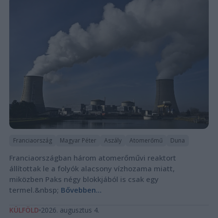
Franciaország
Magyar Péter
Aszály
Atomerőmű
Duna
Franciaországban három atomerőművi reaktort
állítottak le a folyók alacsony vízhozama miatt,
miközben Paks négy blokkjából is csak egy
termel.&nbsp;
Bővebben...
KÜLFÖLD
2026. augusztus 4.