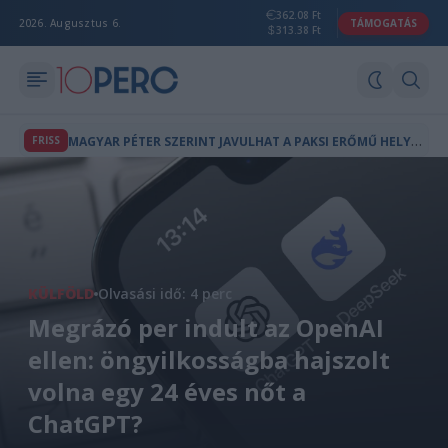
362.08 Ft
2026. Augusztus 6.
TÁMOGATÁS
313.38 Ft
M
AGYAR PÉTER SZERINT JAVULHAT A PAKSI ERŐMŰ HELYZETE
FRISS
KÜLFÖLD
Olvasási idő: 4 perc
Megrázó per indult az OpenAI
ellen: öngyilkosságba hajszolt
volna egy 24 éves nőt a
ChatGPT?