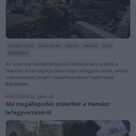
Donald Trump
Gázai övezet
Háború
Hamász
Izrael
Béketanács
Az amerikai kezdeményezésű Béketanács szerint a
Hamász is támogatja Gáza teljes lefegyverzését, amely
szakaszosan, izraeli csapatkivonással zajlik majd.
Bővebben...
KÜLFÖLD
2026. július 30.
Ma megállapodás születhet a Hamász
lefegyverzéséről