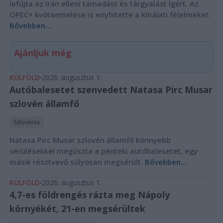
lefújta az Irán elleni támadást és tárgyalást ígért. Az
OPEC+ kvótaemelése is enyhítette a kínálati félelmeket.
Bővebben...
Ajánljuk még
KÜLFÖLD
2026. augusztus 1.
Autóbalesetet szenvedett Natasa Pirc Musar
szlovén államfő
Szlovénia
Natasa Pirc Musar szlovén államfő könnyebb
sérülésekkel megúszta a pénteki autóbalesetet, egy
másik résztvevő súlyosan megsérült.
Bővebben...
KÜLFÖLD
2026. augusztus 1.
4,7-es földrengés rázta meg Nápoly
környékét, 21-en megsérültek