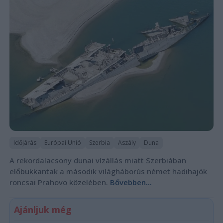
Időjárás
Európai Unió
Szerbia
Aszály
Duna
A rekordalacsony dunai vízállás miatt Szerbiában
előbukkantak a második világháborús német hadihajók
roncsai Prahovo közelében.
Bővebben...
Ajánljuk még