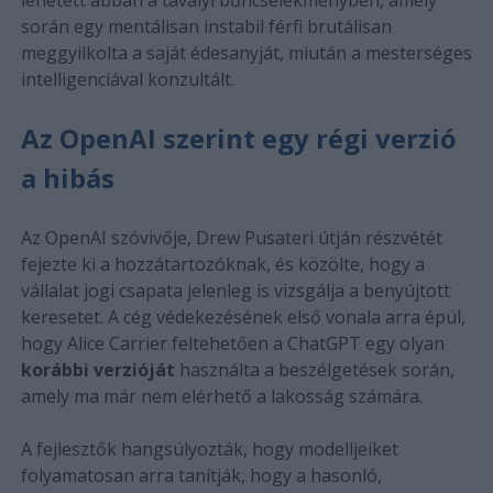
során egy mentálisan instabil férfi brutálisan
meggyilkolta a saját édesanyját, miután a mesterséges
intelligenciával konzultált.
Az OpenAI szerint egy régi verzió
a hibás
Az OpenAI szóvivője, Drew Pusateri útján részvétét
fejezte ki a hozzátartozóknak, és közölte, hogy a
vállalat jogi csapata jelenleg is vizsgálja a benyújtott
keresetet. A cég védekezésének első vonala arra épül,
hogy Alice Carrier feltehetően a ChatGPT egy olyan
korábbi verzióját
használta a beszélgetések során,
amely ma már nem elérhető a lakosság számára.
A fejlesztők hangsúlyozták, hogy modelljeiket
folyamatosan arra tanítják, hogy a hasonló,