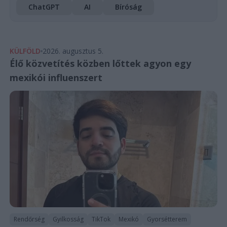
ChatGPT
AI
Bíróság
KÜLFÖLD
2026. augusztus 5.
Élő közvetítés közben lőttek agyon egy
mexikói influenszert
Rendőrség
Gyilkosság
TikTok
Mexikó
Gyorsétterem