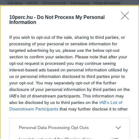
Ukrajna
NATO
Oroszország
Katonaság
Nagy-Britannia
Valerij Zaluzsnij, Ukrajna londoni nagykövete szerint az
10perc.hu -
Do Not Process My Personal
ország soha nem fog csatlakozni a NATO-hoz, helyette
Information
más katonai szövetségeket javasol.
Bővebben...
If you wish to opt-out of the sale, sharing to third parties, or
KÜLFÖLD
2026. augusztus 4.
processing of your personal or sensitive information for
Ukrán drón csapódott be egy orosz
targeted advertising by us, please use the below opt-out
strandon, sokan meghaltak
section to confirm your selection. Please note that after your
opt-out request is processed you may continue seeing
interest-based ads based on personal information utilized by
us or personal information disclosed to third parties prior to
your opt-out. You may separately opt-out of the further
disclosure of your personal information by third parties on the
IAB’s list of downstream participants. This information may
also be disclosed by us to third parties on the
IAB’s List of
Downstream Participants
that may further disclose it to other
third parties.
Personal Data Processing Opt Outs