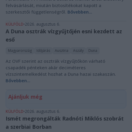
felvásárlását, miután biztosítékokat kapott a
szerkesztői függetlenségről.
Bővebben...
KÜLFÖLD
2026. augusztus 6.
A Duna osztrák vízgyűjtőjén esni kezdett az
eső
Magyarország
Időjárás
Ausztria
Aszály
Duna
Az OVF szerint az osztrák vízgyűjtőkön várható
csapadék pénteken akár deciméteres
vízszintemelkedést hozhat a Duna hazai szakaszán.
Bővebben...
Ajánljuk még
KÜLFÖLD
2026. augusztus 6.
Ismét megrongálták Radnóti Miklós szobrát
a szerbiai Borban