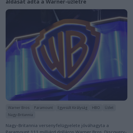
áldását adta a Warner-üzletre
Warner Bros
Paramount
Egyesült Királyság
HBO
Üzlet
Nagy-Britannia
Nagy-Britannia versenyfelügyelete jóváhagyta a
Paramount 111 milliárd dolláros Warner Bros. Discovery-