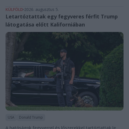
KÜLFÖLD
2026. augusztus 5.
Letartóztattak egy fegyveres férfit Trump
látogatása előtt Kaliforniában
USA
Donald Trump
A hatóságok fegyverrel és lőszerekkel tartóztattak le