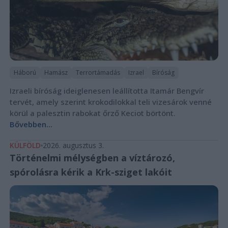
Háború
Hamász
Terrortámadás
Izrael
Bíróság
Izraeli bíróság ideiglenesen leállította Itamár Bengvír
tervét, amely szerint krokodilokkal teli vizesárok venné
körül a palesztin rabokat őrző Keciot börtönt.
Bővebben...
KÜLFÖLD
2026. augusztus 3.
Történelmi mélységben a víztározó,
spórolásra kérik a Krk-sziget lakóit