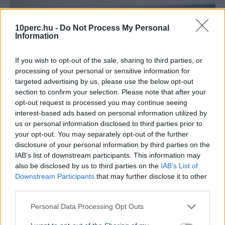
10perc.hu -
Do Not Process My Personal
Information
If you wish to opt-out of the sale, sharing to third parties, or
processing of your personal or sensitive information for
targeted advertising by us, please use the below opt-out
section to confirm your selection. Please note that after your
opt-out request is processed you may continue seeing
interest-based ads based on personal information utilized by
Oroszország
Magyar Péter
Paks
Atomerőmű
us or personal information disclosed to third parties prior to
your opt-out. You may separately opt-out of the further
A RIA Novosztyi orosz állami hírügynökség a paksi
disclosure of your personal information by third parties on the
vízhiányt kihasználva bírálta gúnyosan Magyar Pétert
IAB’s list of downstream participants. This information may
korábbi, Paks II-ről tett kritikus kijelentései miatt.
also be disclosed by us to third parties on the
IAB’s List of
Bővebben...
Downstream Participants
that may further disclose it to other
third parties.
KÜLFÖLD
2026. augusztus 4.
Tizenkét évig hallgatta a mesét a NATO-
Personal Data Processing Opt Outs
tagságról, most feladta a londoni ukrán