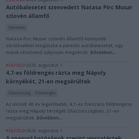
Autóbalesetet szenvedett Natasa Pirc Musar
szlovén államfő
Szlovénia
Natasa Pirc Musar szlovén államfő könnyebb
sérülésekkel megúszta a pénteki autóbalesetet, egy
másik résztvevő súlyosan megsérült.
Bővebben...
KÜLFÖLD
2026. augusztus 1.
4,7-es földrengés rázta meg Nápoly
környékét, 21-en megsérültek
Olaszország
Földrengés
Az elmúlt 40 év legerősebb, 4,7-es fokozatú földrengése
rázta meg Nápoly térségét Olaszországban, 21-en
megsérültek.
Bővebben...
KÜLFÖLD
2026. augusztus 1.
A spanyol hatóságok szerint visszatértek