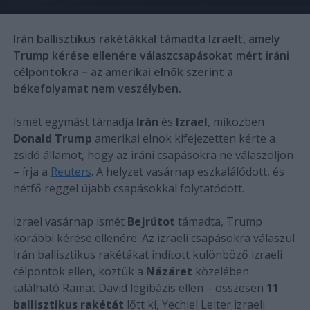
Irán ballisztikus rakétákkal támadta Izraelt, amely
Trump kérése ellenére válaszcsapásokat mért iráni
célpontokra – az amerikai elnök szerint a
békefolyamat nem veszélyben.
Ismét egymást támadja
Irán
és
Izrael
, miközben
Donald Trump
amerikai elnök kifejezetten kérte a
zsidó államot, hogy az iráni csapásokra ne válaszoljon
– írja a
Reuters
. A helyzet vasárnap eszkalálódott, és
hétfő reggel újabb csapásokkal folytatódott.
Izrael vasárnap ismét
Bejrútot
támadta, Trump
korábbi kérése ellenére. Az izraeli csapásokra válaszul
Irán ballisztikus rakétákat indított különböző izraeli
célpontok ellen, köztük a
Názáret
közelében
található Ramat David légibázis ellen – összesen
11
ballisztikus rakétát
lőtt ki, Yechiel Leiter izraeli