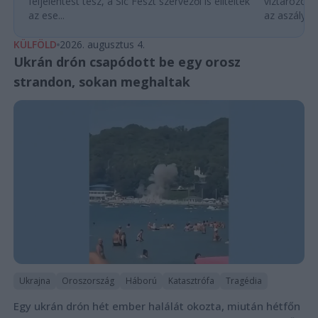
feljelentést tesz, a Sic Feszt szervezői is elítélték
víztározók
az ese...
az aszályhel
KÜLFÖLD
2026. augusztus 4.
Ukrán drón csapódott be egy orosz
strandon, sokan meghaltak
Ukrajna
Oroszország
Háború
Katasztrófa
Tragédia
Egy ukrán drón hét ember halálát okozta, miután hétfőn