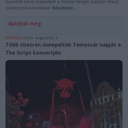
nyaralók közé csapódott a Fekete-tenger partján fekvő
Gelendzsik közelében.
Bővebben...
Ajánljuk még
KÜLFÖLD
2026. augusztus 3.
Több tízezren ünnepelték Temesvár napját a
The Script koncertjén