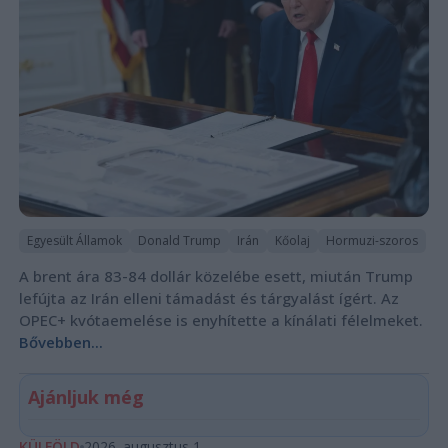
Egyesült Államok
Donald Trump
Irán
Kőolaj
Hormuzi-szoros
A brent ára 83-84 dollár közelébe esett, miután Trump
lefújta az Irán elleni támadást és tárgyalást ígért. Az
OPEC+ kvótaemelése is enyhítette a kínálati félelmeket.
Bővebben...
Ajánljuk még
KÜLFÖLD
2026. augusztus 1.