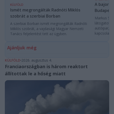
A bajor m
KÜLFÖLD
Ismét megrongálták Radnóti Miklós
Budapest
szobrát a szerbiai Borban
Markus Söde
látogatott 
A szerbiai Borban ismét megrongálták Radnóti
autóipar, a
Miklós szobrát, a vajdasági Magyar Nemzeti
kapcsolatok 
Tanács feljelentést tett az ügyben.
Ajánljuk még
KÜLFÖLD
2026. augusztus 4.
Franciaországban is három reaktort
állítottak le a hőség miatt