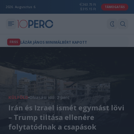
363.75 Ft
2026. Augusztus 6.
TÁMOGATÁS
315.15 Ft
FRISS
LÁZÁR JÁNOS MINIMÁLBÉRT KAPOTT
KÜLFÖLD
Olvasási idő: 2 perc
Irán és Izrael ismét egymást lövi
– Trump tiltása ellenére
folytatódnak a csapások