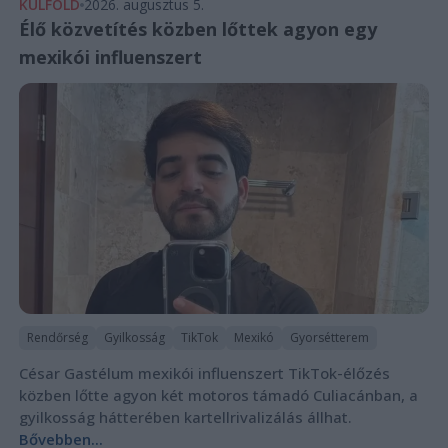
KÜLFÖLD
2026. augusztus 5.
Élő közvetítés közben lőttek agyon egy
mexikói influenszert
Rendőrség
Gyilkosság
TikTok
Mexikó
Gyorsétterem
César Gastélum mexikói influenszert TikTok-élőzés
közben lőtte agyon két motoros támadó Culiacánban, a
gyilkosság hátterében kartellrivalizálás állhat.
Bővebben...