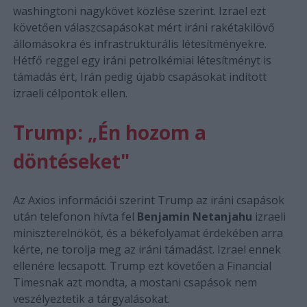
washingtoni nagykövet közlése szerint. Izrael ezt
követően válaszcsapásokat mért iráni rakétakilövő
állomásokra és infrastrukturális létesítményekre.
Hétfő reggel egy iráni petrolkémiai létesítményt is
támadás ért, Irán pedig újabb csapásokat indított
izraeli célpontok ellen.
Trump: „Én hozom a
döntéseket"
Az Axios információi szerint Trump az iráni csapások
után telefonon hívta fel
Benjamin Netanjahu
izraeli
miniszterelnököt, és a békefolyamat érdekében arra
kérte, ne torolja meg az iráni támadást. Izrael ennek
ellenére lecsapott. Trump ezt követően a Financial
Timesnak azt mondta, a mostani csapások nem
veszélyeztetik a tárgyalásokat.