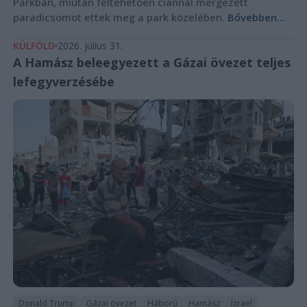
Parkban, miután feltehetően ciánnal mérgezett
paradicsomot ettek meg a park közelében.
Bővebben...
KÜLFÖLD
2026. július 31.
A Hamász beleegyezett a Gázai övezet teljes
lefegyverzésébe
Donald Trump
Gázai övezet
Háború
Hamász
Izrael