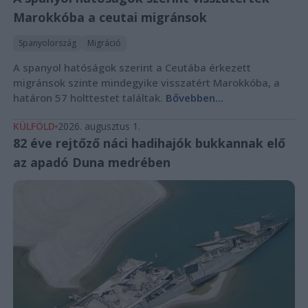
Marokkóba a ceutai migránsok
Spanyolország
Migráció
A spanyol hatóságok szerint a Ceutába érkezett
migránsok szinte mindegyike visszatért Marokkóba, a
határon 57 holttestet találtak.
Bővebben...
KÜLFÖLD
2026. augusztus 1.
82 éve rejtőző náci hadihajók bukkannak elő
az apadó Duna medrében