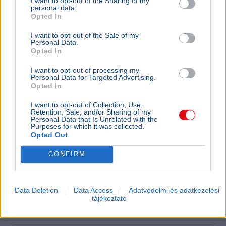
I want to opt-out of the Sharing of my
nagykövet
personal data.
Opted In
I want to opt-out of the Sale of my
Personal Data.
Opted In
I want to opt-out of processing my
Personal Data for Targeted Advertising.
Opted In
I want to opt-out of Collection, Use,
Retention, Sale, and/or Sharing of my
Personal Data that Is Unrelated with the
Purposes for which it was collected.
Opted Out
CONFIRM
Ukrajna
NATO
Oroszország
Katonaság
Nagy-Britannia
Valerij Zaluzsnij, Ukrajna londoni nagykövete szerint az
Data Deletion
Data Access
Adatvédelmi és adatkezelési
ország soha nem fog csatlakozni a NATO-hoz, helyette
tájékoztató
más katonai szövetségeket javasol.
Bővebben...