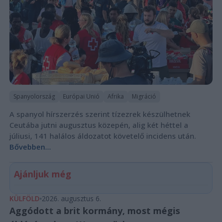
Spanyolország
Európai Unió
Afrika
Migráció
A spanyol hírszerzés szerint tízezrek készülhetnek
Ceutába jutni augusztus közepén, alig két héttel a
júliusi, 141 halálos áldozatot követelő incidens után.
Bővebben...
Ajánljuk még
KÜLFÖLD
2026. augusztus 6.
Aggódott a brit kormány, most mégis