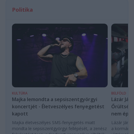
Politika
KULTÚRA
BELFÖLD
Majka lemondta a sepsiszentgyörgyi
Lázár Ján
koncertjét - Életveszélyes fenyegetést
Őrültség 
kapott
nem építe
Majka életveszélyes SMS-fenyegetés miatt
Lázár János
mondta le sepsiszentgyörgyi fellépését, a zenész
a kormány h