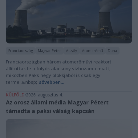
Franciaország
Magyar Péter
Aszály
Atomerőmű
Duna
Franciaországban három atomerőművi reaktort
állítottak le a folyók alacsony vízhozama miatt,
miközben Paks négy blokkjából is csak egy
termel.&nbsp;
Bővebben...
KÜLFÖLD
2026. augusztus 4.
Az orosz állami média Magyar Pétert
támadta a paksi válság kapcsán