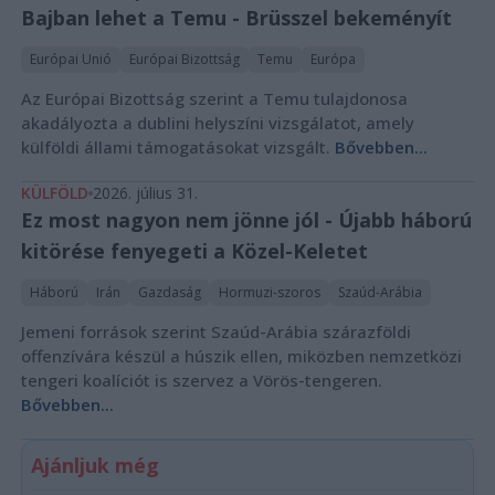
Bajban lehet a Temu - Brüsszel bekeményít
Európai Unió
Európai Bizottság
Temu
Európa
Az Európai Bizottság szerint a Temu tulajdonosa
akadályozta a dublini helyszíni vizsgálatot, amely
külföldi állami támogatásokat vizsgált.
Bővebben...
KÜLFÖLD
2026. július 31.
Ez most nagyon nem jönne jól - Újabb háború
kitörése fenyegeti a Közel-Keletet
Háború
Irán
Gazdaság
Hormuzi-szoros
Szaúd-Arábia
Jemeni források szerint Szaúd-Arábia szárazföldi
offenzívára készül a húszik ellen, miközben nemzetközi
tengeri koalíciót is szervez a Vörös-tengeren.
Bővebben...
Ajánljuk még