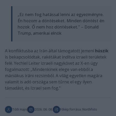
„Ez nem fog hatással lenni az egyezményre.
Én hozom a döntéseket. Minden döntést én
hozok. Ő nem hoz döntéseket." – Donald
Trump, amerikai elnök
A konfliktusba az Irán által támogatott jemeni
húszik
is bekapcsolódtak, rakétákat indítva izraeli területek
felé. Yechiel Leiter izraeli nagykövet az X-en úgy
fogalmazott: „Mindenkinek elege van ebből a
mániákus iráni rezsimből. A világ egyetlen magára
valamit is adó országa sem tűrne el egy ilyen
támadást, és Izrael sem fog."
Tóth Hajni
2026. 06. 08.
Főkép forrása: Northfoto