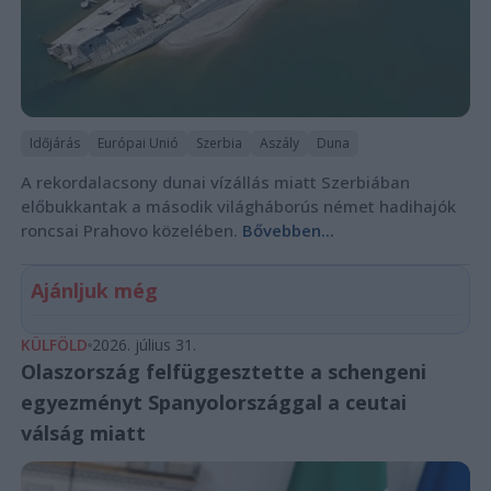
Időjárás
Európai Unió
Szerbia
Aszály
Duna
A rekordalacsony dunai vízállás miatt Szerbiában
előbukkantak a második világháborús német hadihajók
roncsai Prahovo közelében.
Bővebben...
Ajánljuk még
KÜLFÖLD
2026. július 31.
Olaszország felfüggesztette a schengeni
egyezményt Spanyolországgal a ceutai
válság miatt