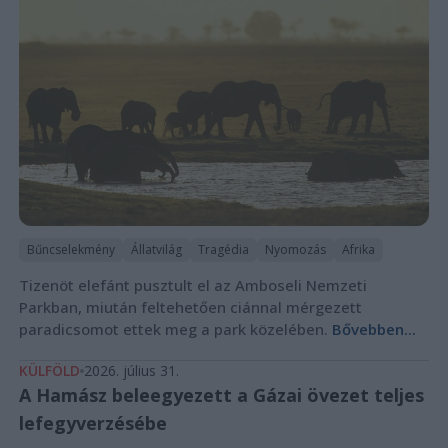
Bűncselekmény
Állatvilág
Tragédia
Nyomozás
Afrika
Tizenöt elefánt pusztult el az Amboseli Nemzeti
Parkban, miután feltehetően ciánnal mérgezett
paradicsomot ettek meg a park közelében.
Bővebben...
KÜLFÖLD
2026. július 31.
A Hamász beleegyezett a Gázai övezet teljes
lefegyverzésébe