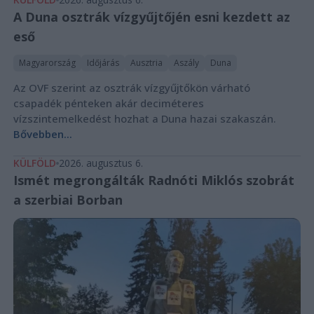
A Duna osztrák vízgyűjtőjén esni kezdett az
eső
Magyarország
Időjárás
Ausztria
Aszály
Duna
Az OVF szerint az osztrák vízgyűjtőkön várható
csapadék pénteken akár deciméteres
vízszintemelkedést hozhat a Duna hazai szakaszán.
Bővebben...
KÜLFÖLD
2026. augusztus 6.
Ismét megrongálták Radnóti Miklós szobrát
a szerbiai Borban