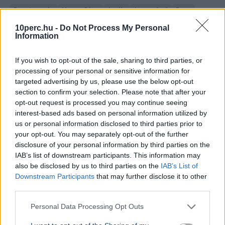
Franciaország
Magyar Péter
Aszály
Atomerőmű
Duna
Franciaországban három atomerőművi reaktort
10perc.hu -
Do Not Process My Personal
Information
állítottak le a folyók alacsony vízhozama miatt,
miközben Paks négy blokkjából is csak egy
termel.&nbsp;
Bővebben...
If you wish to opt-out of the sale, sharing to third parties, or
processing of your personal or sensitive information for
targeted advertising by us, please use the below opt-out
section to confirm your selection. Please note that after your
Politika
opt-out request is processed you may continue seeing
interest-based ads based on personal information utilized by
us or personal information disclosed to third parties prior to
your opt-out. You may separately opt-out of the further
disclosure of your personal information by third parties on the
IAB’s list of downstream participants. This information may
also be disclosed by us to third parties on the
IAB’s List of
Downstream Participants
that may further disclose it to other
third parties.
Personal Data Processing Opt Outs