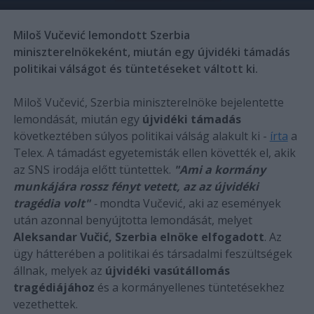
Miloš Vučević lemondott Szerbia
miniszterelnökeként, miután egy újvidéki támadás
politikai válságot és tüntetéseket váltott ki.
Miloš Vučević, Szerbia miniszterelnöke bejelentette
lemondását, miután egy
újvidéki támadás
következtében súlyos politikai válság alakult ki -
írta
a
Telex. A támadást egyetemisták ellen követték el, akik
az SNS irodája előtt tüntettek.
"Ami a kormány
munkájára rossz fényt vetett, az az újvidéki
tragédia volt"
-
mondta Vučević, aki az események
után azonnal benyújtotta lemondását, melyet
Aleksandar Vučić, Szerbia elnöke elfogadott
. Az
ügy hátterében a politikai és társadalmi feszültségek
állnak, melyek az
újvidéki vasútállomás
tragédiájához
és a kormányellenes tüntetésekhez
vezethettek.