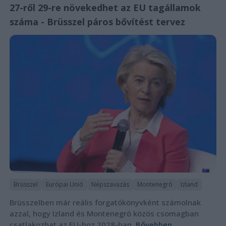
27-ről 29-re növekedhet az EU tagállamok
száma - Brüsszel páros bővítést tervez
Brüsszel
Európai Unió
Népszavazás
Montenegró
Izland
Brüsszelben már reális forgatókönyvként számolnak
azzal, hogy Izland és Montenegró közös csomagban
csatlakozhat az EU-hoz 2028-ban.
Bővebben...