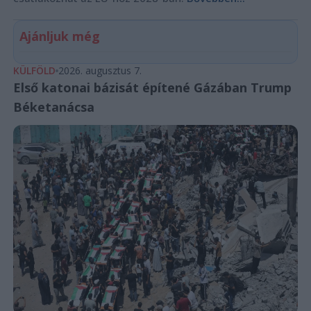
Ajánljuk még
KÜLFÖLD
2026. augusztus 7.
Első katonai bázisát építené Gázában Trump
Béketanácsa