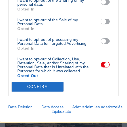
I want to opt-out of the Sharing of my
personal data.
KULTÚRA
BELFÖLD
Opted In
Majka lemondta a sepsiszentgyörgyi
Lázár Ján
koncertjét - Életveszélyes fenyegetést
Őrültség 
I want to opt-out of the Sale of my
Personal Data.
kapott
nem építe
Opted In
Majka életveszélyes SMS-fenyegetés miatt
Lázár János
mondta le sepsiszentgyörgyi fellépését, a zenész
a kormány h
I want to opt-out of processing my
Personal Data for Targeted Advertising.
feljelentést tesz, a Sic Feszt szervezői is elítélték
víztározók
Opted In
az ese...
az aszályhel
I want to opt-out of Collection, Use,
KÜLFÖLD
2026. augusztus 4.
Retention, Sale, and/or Sharing of my
Personal Data that Is Unrelated with the
Az orosz állami média Magyar Pétert
Purposes for which it was collected.
Opted Out
támadta a paksi válság kapcsán
CONFIRM
Data Deletion
Data Access
Adatvédelmi és adatkezelési
tájékoztató