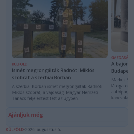
GAZDASÁG
A bajor m
KÜLFÖLD
Ismét megrongálták Radnóti Miklós
Budapest
szobrát a szerbiai Borban
Markus Söde
látogatott 
A szerbiai Borban ismét megrongálták Radnóti
autóipar, a
Miklós szobrát, a vajdasági Magyar Nemzeti
kapcsolatok 
Tanács feljelentést tett az ügyben.
Ajánljuk még
KÜLFÖLD
2026. augusztus 5.