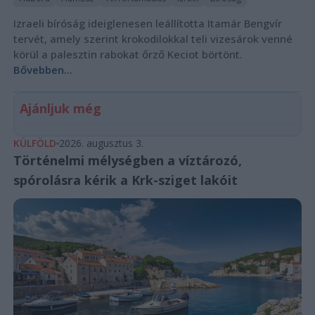
Izraeli bíróság ideiglenesen leállította Itamár Bengvír
tervét, amely szerint krokodilokkal teli vizesárok venné
körül a palesztin rabokat őrző Keciot börtönt.
Bővebben...
Ajánljuk még
KÜLFÖLD
2026. augusztus 3.
Történelmi mélységben a víztározó,
spórolásra kérik a Krk-sziget lakóit