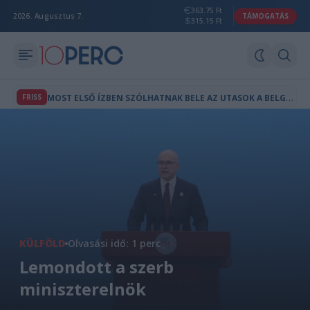
363.75 Ft
2026. Augusztus 7.
TÁMOGATÁS
315.15 Ft
M
OST ELSŐ ÍZBEN SZÓLHATNAK BELE AZ UTASOK A BELGRÁD-VONAL MENETRENDJÉBE
FRISS
KÜLFÖLD
Olvasási idő: 1 perc
Lemondott a szerb
miniszterelnök