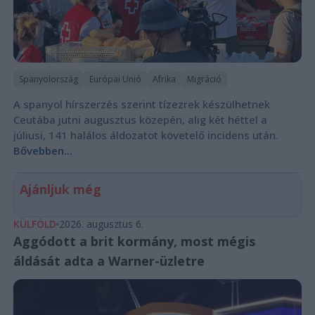
Spanyolország
Európai Unió
Afrika
Migráció
A spanyol hírszerzés szerint tízezrek készülhetnek
Ceutába jutni augusztus közepén, alig két héttel a
júliusi, 141 halálos áldozatot követelő incidens után.
Bővebben...
Ajánljuk még
KÜLFÖLD
2026. augusztus 6.
Aggódott a brit kormány, most mégis
áldását adta a Warner-üzletre