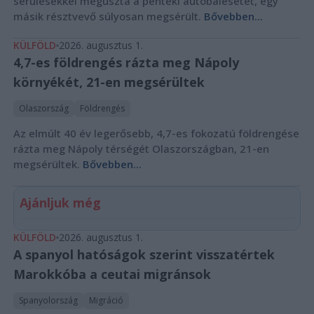
sérülésekkel megúszta a pénteki autóbalesetet, egy
másik résztvevő súlyosan megsérült.
Bővebben...
KÜLFÖLD
2026. augusztus 1.
4,7-es földrengés rázta meg Nápoly
környékét, 21-en megsérültek
Olaszország
Földrengés
Az elmúlt 40 év legerősebb, 4,7-es fokozatú földrengése
rázta meg Nápoly térségét Olaszországban, 21-en
megsérültek.
Bővebben...
Ajánljuk még
KÜLFÖLD
2026. augusztus 1.
A spanyol hatóságok szerint visszatértek
Marokkóba a ceutai migránsok
Spanyolország
Migráció