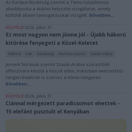
Az Európai Bizottság szerint a Temu tulajdonosa
akadályozta a dublini helyszíni vizsgálatot, amely
külföldi állami támogatásokat vizsgált.
Bővebben...
KÜLFÖLD
2026. július 31.
Ez most nagyon nem jönne jól - Újabb háború
kitörése fenyegeti a Közel-Keletet
Háború
Irán
Gazdaság
Hormuzi-szoros
Szaúd-Arábia
Jemeni források szerint Szaúd-Arábia szárazföldi
offenzívára készül a húszik ellen, miközben nemzetközi
tengeri koalíciót is szervez a Vörös-tengeren.
Bővebben...
KÜLFÖLD
2026. július 31.
Ciánnal mérgezett paradicsomot ehettek -
15 elefánt pusztult el Kenyában