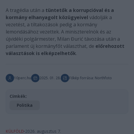
A tragédia után a
tüntetők a korrupcióval és a
kormány elhanyagolt közügyeivel
vádolják a
vezetést, a tiltakozások pedig a kormány
lemondásához vezettek. A miniszterelnök és az
újvidéki polgármester, Milan Đurić távozása után a
parlament új kormányfőt választhat, de
előrehozott
választások is elképzelhetők
.
10perc.hu
2025. 01. 28.
Főkép forrása: Northfoto
Címkék:
Politika
KÜLFÖLD
2026. augusztus 7.