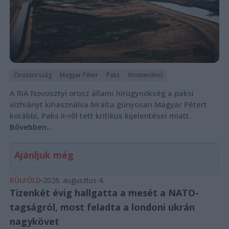
Oroszország
Magyar Péter
Paks
Atomerőmű
A RIA Novosztyi orosz állami hírügynökség a paksi
vízhiányt kihasználva bírálta gúnyosan Magyar Pétert
korábbi, Paks II-ről tett kritikus kijelentései miatt.
Bővebben...
Ajánljuk még
KÜLFÖLD
2026. augusztus 4.
Tizenkét évig hallgatta a mesét a NATO-
tagságról, most feladta a londoni ukrán
nagykövet