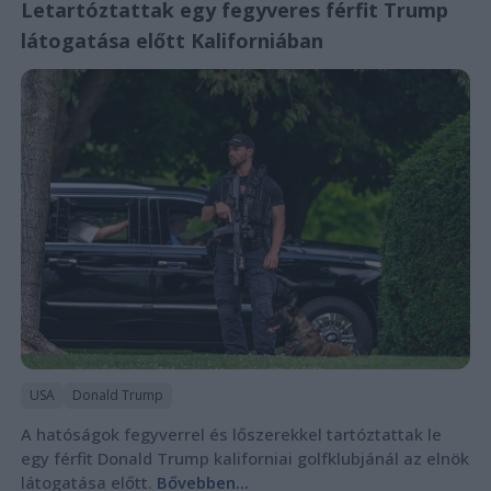
Letartóztattak egy fegyveres férfit Trump
látogatása előtt Kaliforniában
USA
Donald Trump
A hatóságok fegyverrel és lőszerekkel tartóztattak le
egy férfit Donald Trump kaliforniai golfklubjánál az elnök
látogatása előtt.
Bővebben...