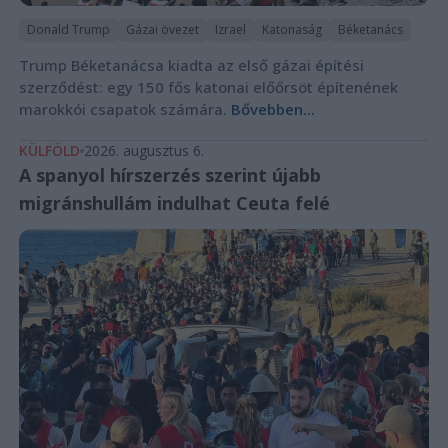
Donald Trump
Gázai övezet
Izrael
Katonaság
Béketanács
Trump Béketanácsa kiadta az első gázai építési
szerződést: egy 150 fős katonai előőrsöt építenének
marokkói csapatok számára.
Bővebben...
KÜLFÖLD
2026. augusztus 6.
A spanyol hírszerzés szerint újabb
migránshullám indulhat Ceuta felé