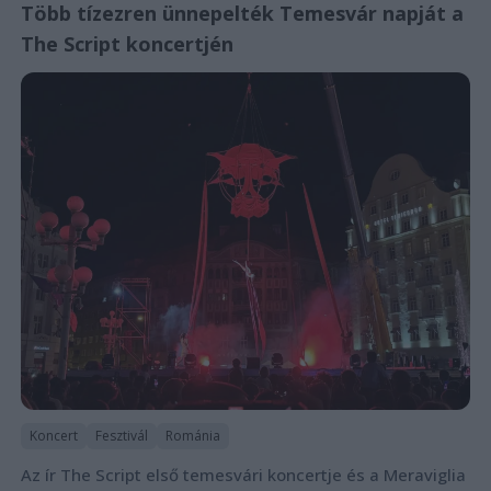
Több tízezren ünnepelték Temesvár napját a
The Script koncertjén
Koncert
Fesztivál
Románia
Az ír The Script első temesvári koncertje és a Meraviglia