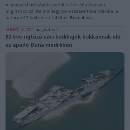
A spanyol hatóságok szerint a Ceutába érkezett
migránsok szinte mindegyike visszatért Marokkóba, a
határon 57 holttestet találtak.
Bővebben...
KÜLFÖLD
2026. augusztus 1.
82 éve rejtőző náci hadihajók bukkannak elő
az apadó Duna medrében