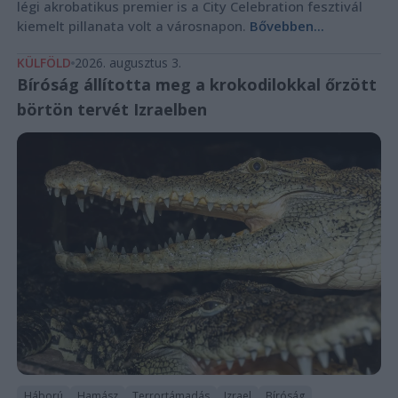
légi akrobatikus premier is a City Celebration fesztivál
kiemelt pillanata volt a városnapon.
Bővebben...
KÜLFÖLD
2026. augusztus 3.
Bíróság állította meg a krokodilokkal őrzött
börtön tervét Izraelben
Háború
Hamász
Terrortámadás
Izrael
Bíróság