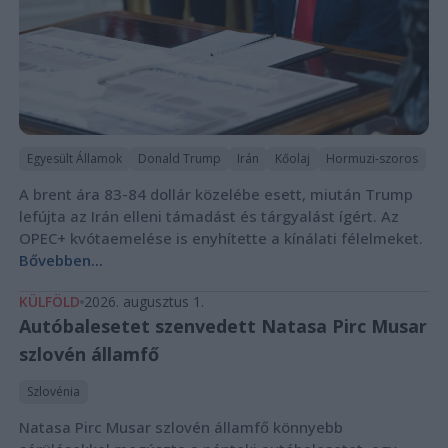
Egyesült Államok
Donald Trump
Irán
Kőolaj
Hormuzi-szoros
A brent ára 83-84 dollár közelébe esett, miután Trump
lefújta az Irán elleni támadást és tárgyalást ígért. Az
OPEC+ kvótaemelése is enyhítette a kínálati félelmeket.
Bővebben...
KÜLFÖLD
2026. augusztus 1.
Autóbalesetet szenvedett Natasa Pirc Musar
szlovén államfő
Szlovénia
Natasa Pirc Musar szlovén államfő könnyebb