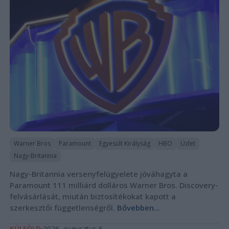
Warner Bros
Paramount
Egyesült Királyság
HBO
Üzlet
Nagy-Britannia
Nagy-Britannia versenyfelügyelete jóváhagyta a
Paramount 111 milliárd dolláros Warner Bros. Discovery-
felvásárlását, miután biztosítékokat kapott a
szerkesztői függetlenségről.
Bővebben...
KÜLFÖLD
2026. augusztus 6.