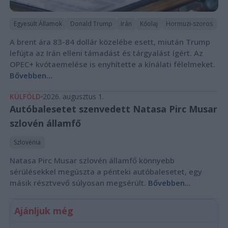
Egyesült Államok
Donald Trump
Irán
Kőolaj
Hormuzi-szoros
A brent ára 83-84 dollár közelébe esett, miután Trump
lefújta az Irán elleni támadást és tárgyalást ígért. Az
OPEC+ kvótaemelése is enyhítette a kínálati félelmeket.
Bővebben...
KÜLFÖLD
2026. augusztus 1.
Autóbalesetet szenvedett Natasa Pirc Musar
szlovén államfő
Szlovénia
Natasa Pirc Musar szlovén államfő könnyebb
sérülésekkel megúszta a pénteki autóbalesetet, egy
másik résztvevő súlyosan megsérült.
Bővebben...
Ajánljuk még