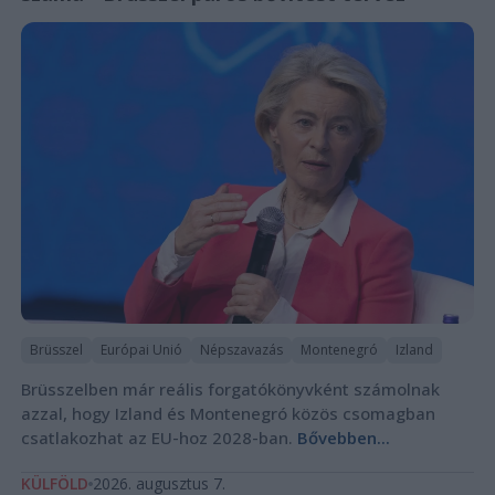
Brüsszel
Európai Unió
Népszavazás
Montenegró
Izland
Brüsszelben már reális forgatókönyvként számolnak
azzal, hogy Izland és Montenegró közös csomagban
csatlakozhat az EU-hoz 2028-ban.
Bővebben...
KÜLFÖLD
2026. augusztus 7.