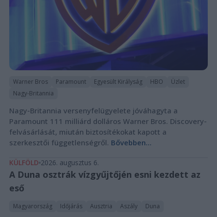
Warner Bros
Paramount
Egyesült Királyság
HBO
Üzlet
Nagy-Britannia
Nagy-Britannia versenyfelügyelete jóváhagyta a
Paramount 111 milliárd dolláros Warner Bros. Discovery-
felvásárlását, miután biztosítékokat kapott a
szerkesztői függetlenségről.
Bővebben...
KÜLFÖLD
2026. augusztus 6.
A Duna osztrák vízgyűjtőjén esni kezdett az
eső
Magyarország
Időjárás
Ausztria
Aszály
Duna