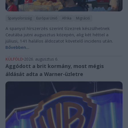
Spanyolország
Európai Unió
Afrika
Migráció
A spanyol hírszerzés szerint tízezrek készülhetnek
Ceutába jutni augusztus közepén, alig két héttel a
júliusi, 141 halálos áldozatot követelő incidens után.
Bővebben...
KÜLFÖLD
2026. augusztus 6.
Aggódott a brit kormány, most mégis
áldását adta a Warner-üzletre