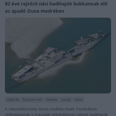
82 éve rejtőző náci hadihajók bukkannak elő
az apadó Duna medrében
Időjárás
Európai Unió
Szerbia
Aszály
Duna
A rekordalacsony dunai vízállás miatt Szerbiában
előbukkantak a második világháborús német hadihajók