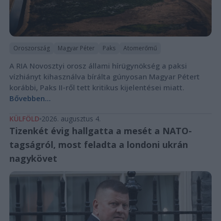
Oroszország
Magyar Péter
Paks
Atomerőmű
A RIA Novosztyi orosz állami hírügynökség a paksi
vízhiányt kihasználva bírálta gúnyosan Magyar Pétert
korábbi, Paks II-ről tett kritikus kijelentései miatt.
Bővebben...
KÜLFÖLD
2026. augusztus 4.
Tizenkét évig hallgatta a mesét a NATO-
tagságról, most feladta a londoni ukrán
nagykövet