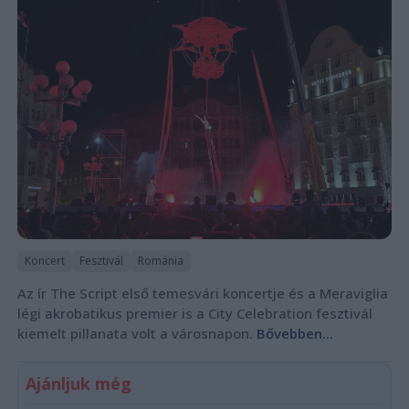
Koncert
Fesztivál
Románia
Az ír The Script első temesvári koncertje és a Meraviglia
légi akrobatikus premier is a City Celebration fesztivál
kiemelt pillanata volt a városnapon.
Bővebben...
Ajánljuk még