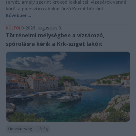
tervét, amely szerint krokodilokkal teli vizesárok venné
körül a palesztin rabokat őrző Keciot börtönt.
Bővebben...
KÜLFÖLD
2026. augusztus 3.
Történelmi mélységben a víztározó,
spórolásra kérik a Krk-sziget lakóit
Horvátország
Hőség