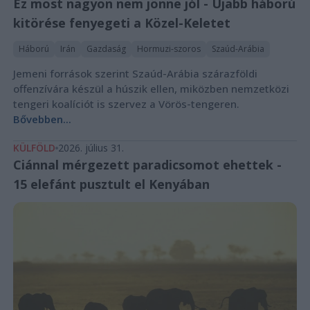
Ez most nagyon nem jönne jól - Újabb háború
kitörése fenyegeti a Közel-Keletet
Háború
Irán
Gazdaság
Hormuzi-szoros
Szaúd-Arábia
Jemeni források szerint Szaúd-Arábia szárazföldi
offenzívára készül a húszik ellen, miközben nemzetközi
tengeri koalíciót is szervez a Vörös-tengeren.
Bővebben...
KÜLFÖLD
2026. július 31.
Ciánnal mérgezett paradicsomot ehettek -
15 elefánt pusztult el Kenyában