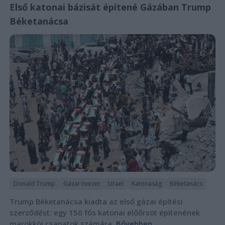
Első katonai bázisát építené Gázában Trump
Béketanácsa
Donald Trump
Gázai övezet
Izrael
Katonaság
Béketanács
Trump Béketanácsa kiadta az első gázai építési
szerződést: egy 150 fős katonai előőrsöt építenének
marokkói csapatok számára.
Bővebben...