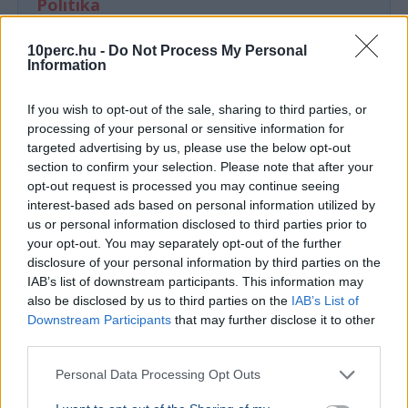
Politika
10perc.hu -
Do Not Process My Personal
Information
If you wish to opt-out of the sale, sharing to third parties, or
processing of your personal or sensitive information for
targeted advertising by us, please use the below opt-out
section to confirm your selection. Please note that after your
opt-out request is processed you may continue seeing
interest-based ads based on personal information utilized by
us or personal information disclosed to third parties prior to
your opt-out. You may separately opt-out of the further
KULTÚRA
BELFÖLD
disclosure of your personal information by third parties on the
Majka lemondta a sepsiszentgyörgyi
Lázár Ján
IAB’s list of downstream participants. This information may
koncertjét - Életveszélyes fenyegetést
Őrültség 
also be disclosed by us to third parties on the
IAB’s List of
Downstream Participants
that may further disclose it to other
kapott
nem építe
third parties.
Majka életveszélyes SMS-fenyegetés miatt
Lázár János
mondta le sepsiszentgyörgyi fellépését, a zenész
a kormány h
Personal Data Processing Opt Outs
feljelentést tesz, a Sic Feszt szervezői is elítélték
víztározók
az ese...
az aszályhel