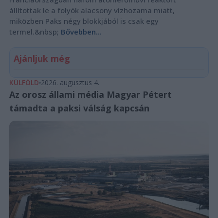
állítottak le a folyók alacsony vízhozama miatt,
miközben Paks négy blokkjából is csak egy
termel.&nbsp;
Bővebben...
Ajánljuk még
KÜLFÖLD
2026. augusztus 4.
Az orosz állami média Magyar Pétert
támadta a paksi válság kapcsán