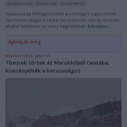
Spanyolország
Olaszország
Giorgia Meloni
Olaszország felfüggesztette a schengeni egyezményt
Spanyolországgal a ceutai bevándorlási válság nyomán,
Madrid bekérette az olasz nagykövetet.
Bővebben...
Ajánljuk még
KÜLFÖLD
2026. július 31.
Tízezrek törtek át Marokkóból Ceutába,
kivezényelték a katonaságot