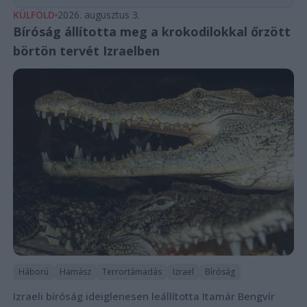
KÜLFÖLD
2026. augusztus 3.
Bíróság állította meg a krokodilokkal őrzött
börtön tervét Izraelben
Háború
Hamász
Terrortámadás
Izrael
Bíróság
Izraeli bíróság ideiglenesen leállította Itamár Bengvír