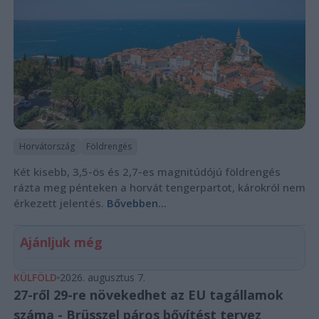
Horvátország
Földrengés
Két kisebb, 3,5-ös és 2,7-es magnitúdójú földrengés
rázta meg pénteken a horvát tengerpartot, károkról nem
érkezett jelentés.
Bővebben...
Ajánljuk még
KÜLFÖLD
2026. augusztus 7.
27-ről 29-re növekedhet az EU tagállamok
száma - Brüsszel páros bővítést tervez