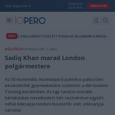
364.50 Ft
2026. Augusztus 9.
TÁMOGATÁS
315.99 Ft
2
,3 MILLIÁRDOT FIZETETT VISSZA AZ ÁLLAMNAK A MÉSZÁROS LŐRINCHEZ KÖTHETŐ MAGÁNTŐKEALAP
FRISS
KÜLFÖLD
Olvasási idő: 1 perc
Sadiq Khan marad London
polgármestere
Az 50 esztendős munkáspárti politikus pakisztáni
bevándorlók gyermekeként született a dél-londoni
Tooting kerületben, és egy tanácsi szociális
bérlakásban nevelkedett hét testvérével együtt,
néhai édesapja londoni buszsofőr volt, édesanyja
varrónő.