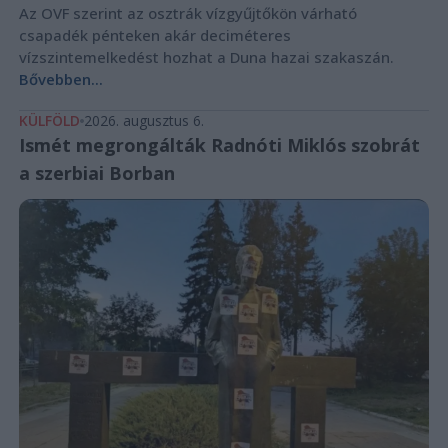
Az OVF szerint az osztrák vízgyűjtőkön várható
csapadék pénteken akár deciméteres
vízszintemelkedést hozhat a Duna hazai szakaszán.
Bővebben...
KÜLFÖLD
2026. augusztus 6.
Ismét megrongálták Radnóti Miklós szobrát
a szerbiai Borban