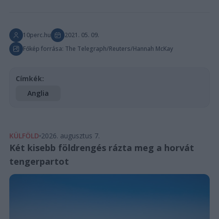
10perc.hu
2021. 05. 09.
Főkép forrása: The Telegraph/Reuters/Hannah McKay
Címkék:
Anglia
KÜLFÖLD
2026. augusztus 7.
Két kisebb földrengés rázta meg a horvát
tengerpartot