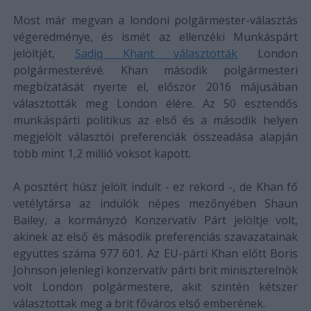
Most már megvan a londoni polgármester-választás
végeredménye, és ismét az ellenzéki Munkáspárt
jelöltjét,
Sadiq Khant választották
London
polgármesterévé. Khan második polgármesteri
megbízatását nyerte el, először 2016 májusában
választották meg London élére. Az 50 esztendős
munkáspárti politikus az első és a második helyen
megjelölt választói preferenciák összeadása alapján
több mint 1,2 millió voksot kapott.
A posztért húsz jelölt indult - ez rekord -, de Khan fő
vetélytársa az indulók népes mezőnyében Shaun
Bailey, a kormányzó Konzervatív Párt jelöltje volt,
akinek az első és második preferenciás szavazatainak
együttes száma 977 601. Az EU-párti Khan előtt Boris
Johnson jelenlegi konzervatív párti brit miniszterelnök
volt London polgármestere, akit szintén kétszer
választottak meg a brit főváros első emberének.