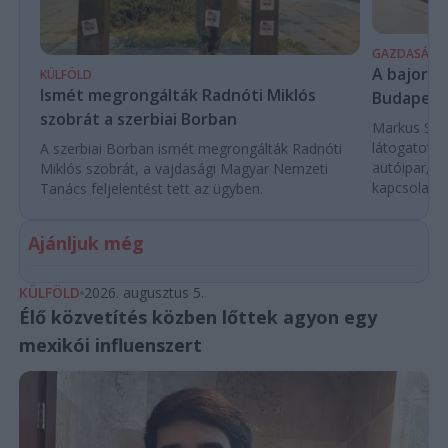
GAZDASÁG
A bajor m
KÜLFÖLD
Ismét megrongálták Radnóti Miklós
Budapest
szobrát a szerbiai Borban
Markus Söde
látogatott 
A szerbiai Borban ismét megrongálták Radnóti
autóipar, a
Miklós szobrát, a vajdasági Magyar Nemzeti
kapcsolatok 
Tanács feljelentést tett az ügyben.
Ajánljuk még
KÜLFÖLD
2026. augusztus 5.
Élő közvetítés közben lőttek agyon egy
mexikói influenszert