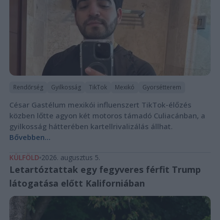
Rendőrség
Gyilkosság
TikTok
Mexikó
Gyorsétterem
César Gastélum mexikói influenszert TikTok-élőzés
közben lőtte agyon két motoros támadó Culiacánban, a
gyilkosság hátterében kartellrivalizálás állhat.
Bővebben...
KÜLFÖLD
2026. augusztus 5.
Letartóztattak egy fegyveres férfit Trump
látogatása előtt Kaliforniában