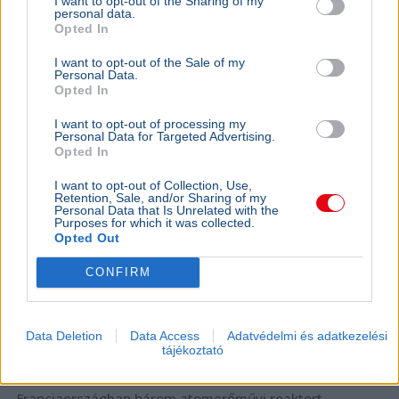
I want to opt-out of the Sharing of my
personal data.
Opted In
KÜLFÖLD
2026. augusztus 4.
Franciaországban is három reaktort
I want to opt-out of the Sale of my
Personal Data.
állítottak le a hőség miatt
Opted In
I want to opt-out of processing my
Personal Data for Targeted Advertising.
Opted In
I want to opt-out of Collection, Use,
Retention, Sale, and/or Sharing of my
Personal Data that Is Unrelated with the
Purposes for which it was collected.
Opted Out
CONFIRM
Data Deletion
Data Access
Adatvédelmi és adatkezelési
tájékoztató
Franciaország
Magyar Péter
Aszály
Atomerőmű
Duna
Franciaországban három atomerőművi reaktort